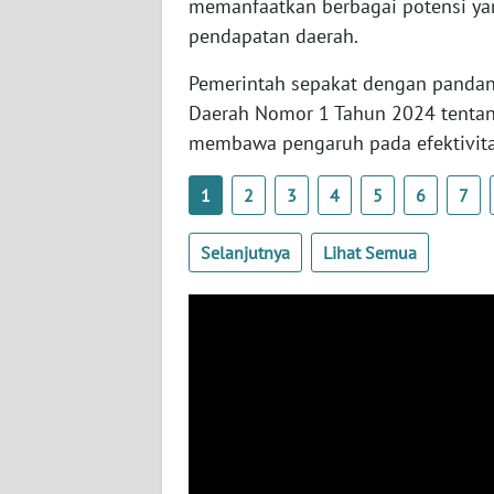
memanfaatkan berbagai potensi yan
WN
pendapatan daerah.
SULBAR
Pemerintah sepakat dengan pandan
Daerah Nomor 1 Tahun 2024 tentang
WN
BABEL
membawa pengaruh pada efektivita
WN
1
2
3
4
5
6
7
SUMBAR
Selanjutnya
Lihat Semua
WN
SUMSEL
WN
BENGKULU
WN
LAMPUNG