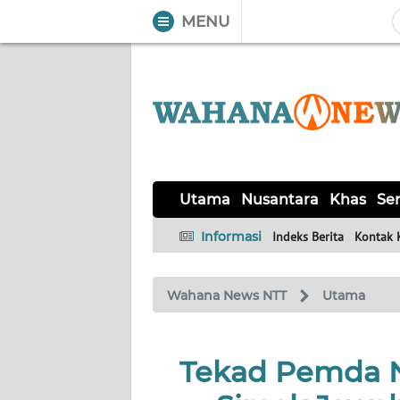
MENU
WAHANA
Tutup
TV
UTAMA
NUSANTARA
Utama
Nusantara
Khas
Ser
KHAS
Informasi
Indeks Berita
Kontak 
SERBA-
Wahana News NTT
Utama
SERBI
LABUAN
Tekad Pemda N
BAJO