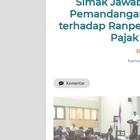
Simak Jawab
OPINI
Pemandangan
terhadap Ranpe
Informasi
Pajak
INDEKS
BERITA
E
Kamis,
KONTAK
KAMI
Komentar
INFO
IKLAN
TENTANG
KAMI
PEDOMAN
MEDIA