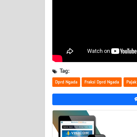
WN
JATENG
WN
NUSANTARA
WN
JOGJA
Tag:
WN
JATIM
Dprd Ngada
Fraksi Dprd Ngada
Pajak
WN
BALI
WN
KALBAR