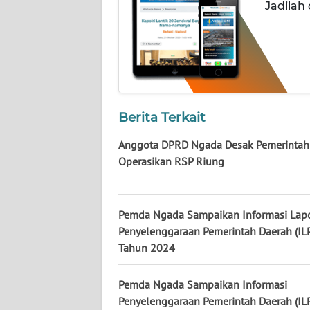
Jadilah
WN
KALTENG
WN
KALTARA
Berita Terkait
WN
KALSEL
Anggota DPRD Ngada Desak Pemerintah
Operasikan RSP Riung
WN
KALTIM
Pemda Ngada Sampaikan Informasi Lap
WN
Penyelenggaraan Pemerintah Daerah (IL
SULSEL
Tahun 2024
WN
Pemda Ngada Sampaikan Informasi
GORONTALO
Penyelenggaraan Pemerintah Daerah (IL