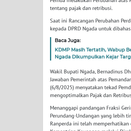
Pemda melakukan Perubahan atas P
WN
tentang pajak dan retribusi.
JABAR
Saat ini Rancangan Perubahan Perda
WN
kepada DPRD Ngada untuk dibahas l
BANTEN
Baca Juga:
WN
KDMP Masih Tertatih, Wabup Be
NTT
Ngada Dikumpulkan Kejar Targ
WN
Wakil Bupati Ngada, Bernadinus D
KEPRI
Jawaban Pemerintah atas Pemanda
(6/8/2025) menyatakan tekad Pem
WN
mengoptimalkan Pajak dan Retribus
PAPUA
Menanggapi pandangan Fraksi Gerin
WN
Perundang-Undangan yang lebih ti
PAPUA
Ranperda ini telah memperhatikan 
BARAT