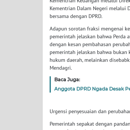
Kementrian Keuangan melalui Dire
Kementrian Dalam Negeri melalui D
WN
RIAU
bersama dengan DPRD.
Adapun sorotan fraksi mengenai k
WN
pemerintah jelaskan bahwa Perda a
SERAMBI
dengan kesan pembahasan perubahan
pemerintah jelaskan bahwa bukan 
WN
JAMBI
hukum daerah, melainkan disebabk
Mendagri.
WN
Baca Juga:
SULTRA
Anggota DPRD Ngada Desak Pe
WN
NTB
Urgensi penyesuaian dan perubahan 
WN
SULTENG
Pemerintah sepakat dengan panda