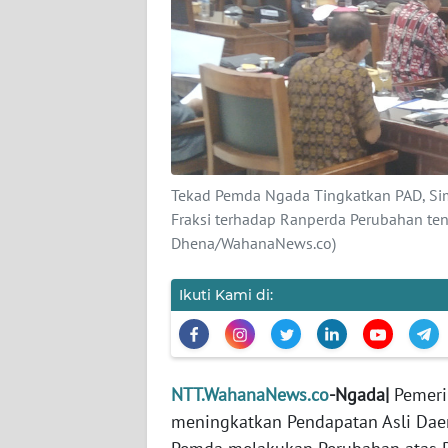
SIBER
REDAKSI
KARIR
DISCLAIMER
Tekad Pemda Ngada Tingkatkan PAD, Si
Fraksi terhadap Ranperda Perubahan tent
Wahana
Dhena/WahanaNews.co)
News
Regional
Ikuti Kami di:
WN
SUMUT
WN
NTT.WahanaNews.co
-Ngada|
Pemeri
JAKARTA
meningkatkan Pendapatan Asli Daer