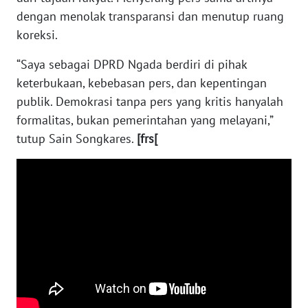
LAMPUNG
dengan menolak transparansi dan menutup ruang
koreksi.
WN
JATENG
“Saya sebagai DPRD Ngada berdiri di pihak
keterbukaan, kebebasan pers, dan kepentingan
WN
publik. Demokrasi tanpa pers yang kritis hanyalah
NUSANTARA
formalitas, bukan pemerintahan yang melayani,”
tutup Sain Songkares.
[frs[
WN
JOGJA
WN
JATIM
WN
BALI
WN
KALBAR