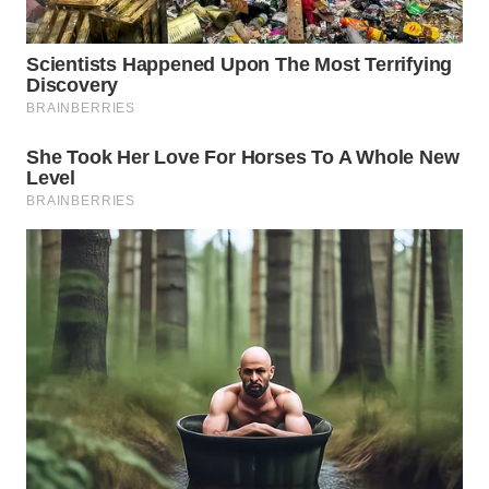
WN
PURWAKARTA
WN
PRIANGAN
TIMUR
WN
SEMARANG
WN
SOLO
WN
BOROBUDUR
WN