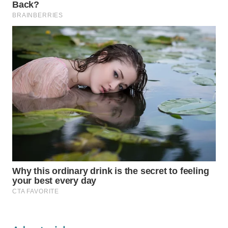
WAHANA
HEALTH
WAHANA
DESA
WISATA
LAPAK
WAHANA
Wahana
Network
KONSUMEN
LISTRIK
MASYARAKAT