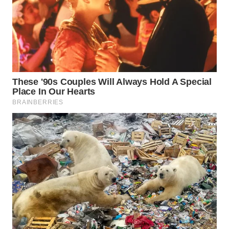
WN
CIREBON
WN
INDRAMAYU
WN
KUNINGAN
WN
MAJALENGKA
WN
SUBANG
WN
SUKABUMI