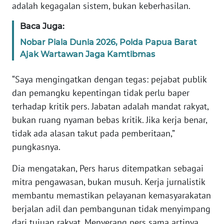
SULTENG
adalah kegagalan sistem, bukan keberhasilan.
Baca Juga:
WN
SULBAR
Nobar Piala Dunia 2026, Polda Papua Barat
Ajak Wartawan Jaga Kamtibmas
WN
BABEL
“Saya mengingatkan dengan tegas: pejabat publik
dan pemangku kepentingan tidak perlu baper
WN
terhadap kritik pers. Jabatan adalah mandat rakyat,
SUMBAR
bukan ruang nyaman bebas kritik. Jika kerja benar,
tidak ada alasan takut pada pemberitaan,”
WN
pungkasnya.
SUMSEL
Dia mengatakan, Pers harus ditempatkan sebagai
WN
mitra pengawasan, bukan musuh. Kerja jurnalistik
BENGKULU
membantu memastikan pelayanan kemasyarakatan
berjalan adil dan pembangunan tidak menyimpang
WN
dari tujuan rakyat. Menyerang pers sama artinya