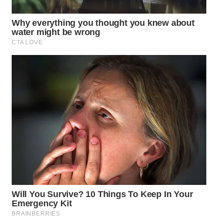
MADURA
WN
SURABAYA
WN
NATUNA
WN
BINTAN
WN
MANDALIKA
WN
LIKUPANG
WN