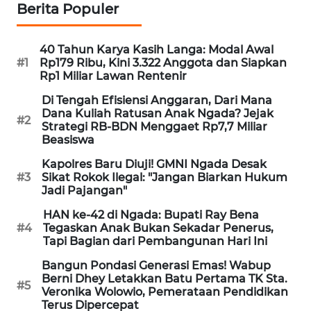
Berita Populer
KRT
NEWS
40 Tahun Karya Kasih Langa: Modal Awal
#1
Rp179 Ribu, Kini 3.322 Anggota dan Siapkan
Rp1 Miliar Lawan Rentenir
KARING
NEWS
Di Tengah Efisiensi Anggaran, Dari Mana
Dana Kuliah Ratusan Anak Ngada? Jejak
#2
Strategi RB-BDN Menggaet Rp7,7 Miliar
JURNAL
Beasiswa
MARITIM
Kapolres Baru Diuji! GMNI Ngada Desak
#3
Sikat Rokok Ilegal: "Jangan Biarkan Hukum
HUMBANG
Jadi Pajangan"
NEWS
HAN ke-42 di Ngada: Bupati Ray Bena
#4
Tegaskan Anak Bukan Sekadar Penerus,
GARONGGANG
Tapi Bagian dari Pembangunan Hari Ini
NEWS
Bangun Pondasi Generasi Emas! Wabup
Berni Dhey Letakkan Batu Pertama TK Sta.
#5
FISUELRI
Veronika Wolowio, Pemerataan Pendidikan
ID
Terus Dipercepat