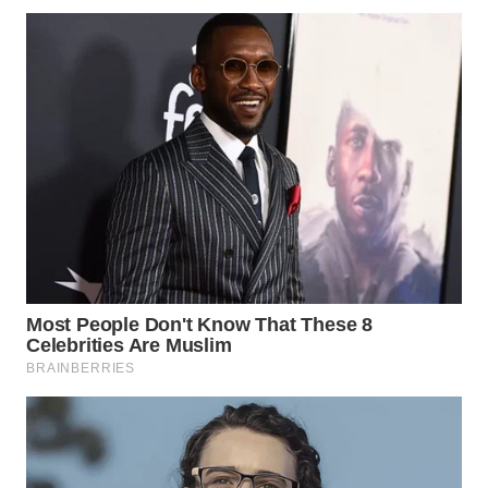
LABUANBAJO
WN
BORNEO
Wahana
Media
Group
WAHANA
NEWS
WAHANA
TANI
WAHANA
ADVOKAT
WAHANA