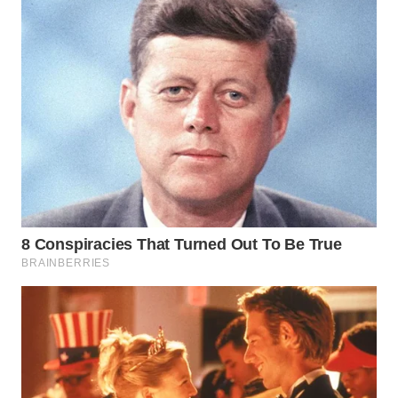
WN
PADANG
LAWAS
WN
SUMEDANG
WN
CIANJUR
WN
KEPULAUAN
SERIBU
WN
TANGERANG
WN
BINJAI