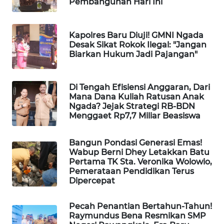
Pembangunan Hari Ini
LKKI
Kapolres Baru Diuji! GMNI Ngada
KOPEKLIN
Desak Sikat Rokok Ilegal: "Jangan
Biarkan Hukum Jadi Pajangan"
PORTAL
KONSUMEN
Di Tengah Efisiensi Anggaran, Dari
Mana Dana Kuliah Ratusan Anak
FORWAMKI
Ngada? Jejak Strategi RB-BDN
Menggaet Rp7,7 Miliar Beasiswa
ALPERKLINAS
Bangun Pondasi Generasi Emas!
Wabup Berni Dhey Letakkan Batu
FORJASIDA
Pertama TK Sta. Veronika Wolowio,
Pemerataan Pendidikan Terus
TAMBANG
Dipercepat
NEWS
Pecah Penantian Bertahun-Tahun!
Raymundus Bena Resmikan SMP
SITUNGIR