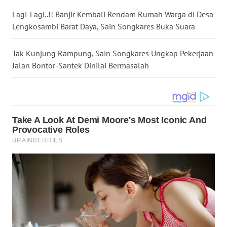
NIAS
Lagi-Lagi..!! Banjir Kembali Rendam Rumah Warga di Desa
Lengkosambi Barat Daya, Sain Songkares Buka Suara
WN
LANGKAT
Tak Kunjung Rampung, Sain Songkares Ungkap Pekerjaan
Jalan Bontor-Santek Dinilai Bermasalah
WN
TAPANULI
SELATAN
WN
TANJUNG
LESUNG
WN
KARO
WN
SIMALUNGUN