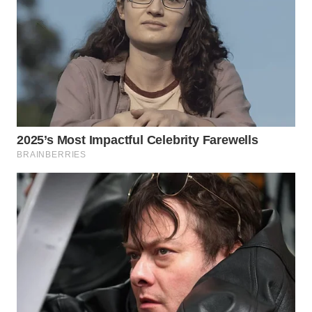
INFRASTRUKTUR
WAHANA
KONSUMEN
WAHANA
LISTRIK
WAHANA
TRAVEL
WAHANA
TV
WAHANANEWS
ID
WAHANANEWS