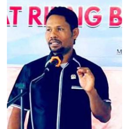
BAJO
OPINI
Informasi
INDEKS
BERITA
KONTAK
KAMI
INFO
IKLAN
TENTANG
KAMI