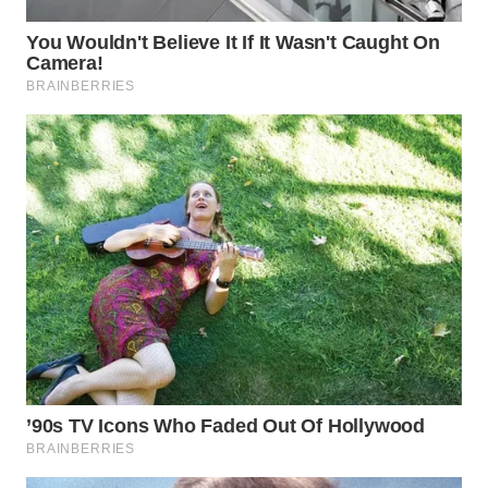
KARAWANG
WN
BEKASI
WN
BOGOR
WN
DEPOK
WN
TAPANULI
UTARA
WN
SAMOSIR