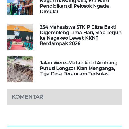
Negeri Rawangkalo, Era Baru
NEWS
Pendidikan di Pelosok Ngada
Dimulai
SIDIKALANG
NEWS
254 Mahasiswa STKIP Citra Bakti
Digembleng Lima Hari, Siap Terjun
SIBARAGAS
ke Nagekeo Lewat KKNT
Berdampak 2026
NEWS
METRO
Jalan Were–Mataloko di Ambang
SIANTAR
Putus! Longsor Kian Menganga,
NEWS
Tiga Desa Terancam Terisolasi
METRO
MEDAN
KOMENTAR
NEWS
METRO
JAKARTA
NEWS