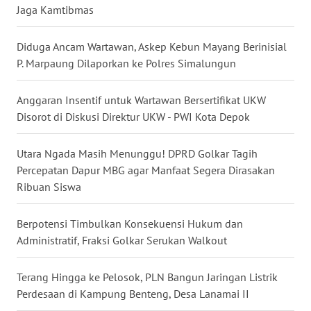
Jaga Kamtibmas
WN
Diduga Ancam Wartawan, Askep Kebun Mayang Berinisial
SULUT
P. Marpaung Dilaporkan ke Polres Simalungun
WN
Anggaran Insentif untuk Wartawan Bersertifikat UKW
MALUKU
Disorot di Diskusi Direktur UKW - PWI Kota Depok
WN
MALUT
Utara Ngada Masih Menunggu! DPRD Golkar Tagih
Percepatan Dapur MBG agar Manfaat Segera Dirasakan
Ribuan Siswa
WN
DAIRI
Berpotensi Timbulkan Konsekuensi Hukum dan
WN
Administratif, Fraksi Golkar Serukan Walkout
DANAU
TOBA
Terang Hingga ke Pelosok, PLN Bangun Jaringan Listrik
Perdesaan di Kampung Benteng, Desa Lanamai II
WN