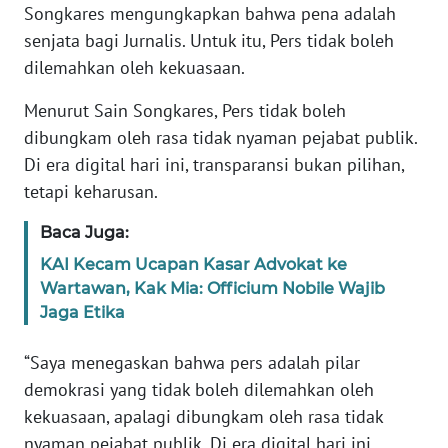
Songkares mengungkapkan bahwa pena adalah
senjata bagi Jurnalis. Untuk itu, Pers tidak boleh
WN
dilemahkan oleh kekuasaan.
JABAR
Menurut Sain Songkares, Pers tidak boleh
WN
dibungkam oleh rasa tidak nyaman pejabat publik.
BANTEN
Di era digital hari ini, transparansi bukan pilihan,
tetapi keharusan.
WN
NTT
Baca Juga:
KAI Kecam Ucapan Kasar Advokat ke
WN
Wartawan, Kak Mia: Officium Nobile Wajib
KEPRI
Jaga Etika
WN
“Saya menegaskan bahwa pers adalah pilar
PAPUA
demokrasi yang tidak boleh dilemahkan oleh
kekuasaan, apalagi dibungkam oleh rasa tidak
WN
PAPUA
nyaman pejabat publik. Di era digital hari ini,