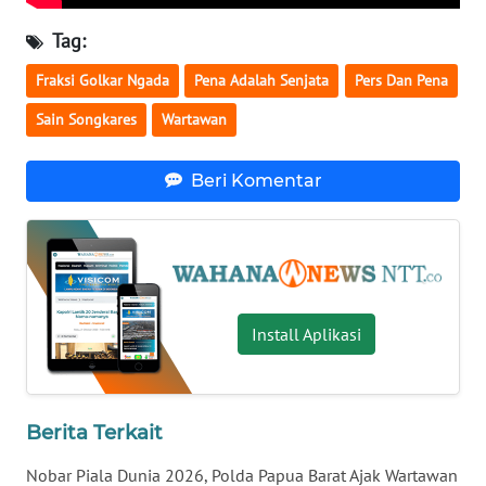
Tag:
WN
KALTENG
Fraksi Golkar Ngada
Pena Adalah Senjata
Pers Dan Pena
Sain Songkares
Wartawan
WN
KALTARA
Beri Komentar
WN
KALSEL
WN
KALTIM
Install Aplikasi
WN
SULSEL
Berita Terkait
WN
Nobar Piala Dunia 2026, Polda Papua Barat Ajak Wartawan
GORONTALO