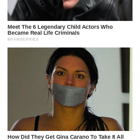
CO ID
WAHANANEWS
NET
WAHANA
SPORT
WAHANA
UMKM
WAHANA
SELEB
WAHANA
PERSONA
WAHANA
OTOMOTIF