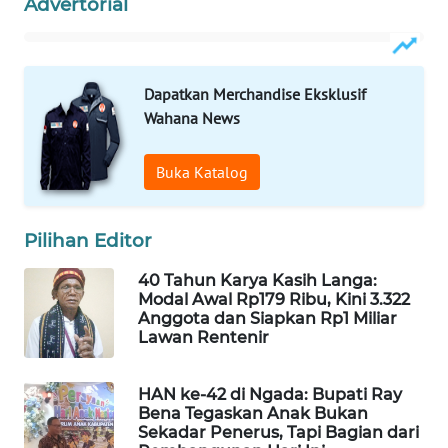
Advertorial
KELISTRIKAN
WALINKI
ID
Dapatkan Merchandise Eksklusif
Wahana News
MAWAKA
ID
Buka Katalog
MARTABAT
NET
Pilihan Editor
40 Tahun Karya Kasih Langa:
PLN
Modal Awal Rp179 Ribu, Kini 3.322
WATCH
Anggota dan Siapkan Rp1 Miliar
Lawan Rentenir
MKLI
HAN ke-42 di Ngada: Bupati Ray
Bena Tegaskan Anak Bukan
LPKKI
Sekadar Penerus, Tapi Bagian dari