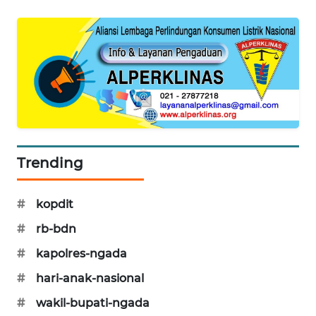
ENERGI
NEWS
CILEUNGSI
NEWS
BERKAT
NEWS
Trending
BERAMPU
NEWS
#
kopdit
#
rb-bdn
ANUGERAH
NEWS
#
kapolres-ngada
#
hari-anak-nasional
AKHLAK
#
wakil-bupati-ngada
ID