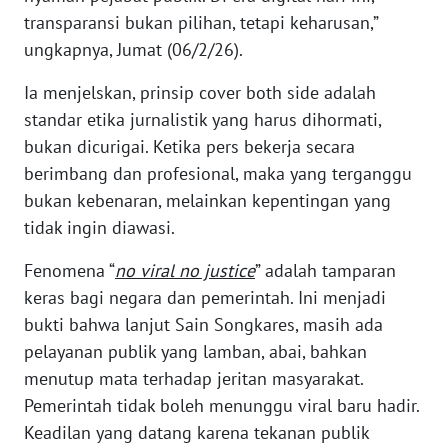
BARAT
transparansi bukan pilihan, tetapi keharusan,”
ungkapnya, Jumat (06/2/26).
WN
RIAU
Ia menjelskan, prinsip cover both side adalah
standar etika jurnalistik yang harus dihormati,
WN
bukan dicurigai. Ketika pers bekerja secara
SERAMBI
berimbang dan profesional, maka yang terganggu
bukan kebenaran, melainkan kepentingan yang
WN
tidak ingin diawasi.
JAMBI
Fenomena “
no viral no justice
” adalah tamparan
WN
keras bagi negara dan pemerintah. Ini menjadi
SULTRA
bukti bahwa lanjut Sain Songkares, masih ada
pelayanan publik yang lamban, abai, bahkan
WN
menutup mata terhadap jeritan masyarakat.
NTB
Pemerintah tidak boleh menunggu viral baru hadir.
Keadilan yang datang karena tekanan publik
WN