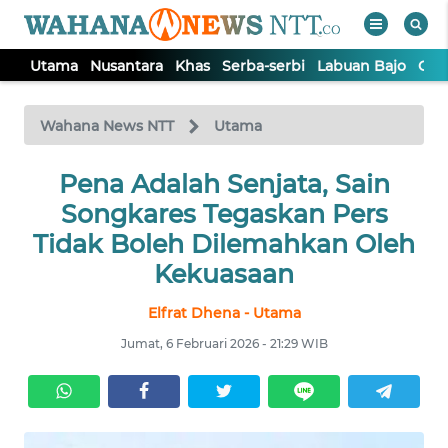
Utama
Nusantara
Khas
Serba-serbi
Labuan Bajo
Opi
WAHANA
Tutup
TV
Wahana News NTT
Utama
Pena Adalah Senjata, Sain
UTAMA
Songkares Tegaskan Pers
NUSANTARA
Tidak Boleh Dilemahkan Oleh
Kekuasaan
KHAS
Elfrat Dhena - Utama
Jumat, 6 Februari 2026 - 21:29 WIB
SERBA-
SERBI
LABUAN