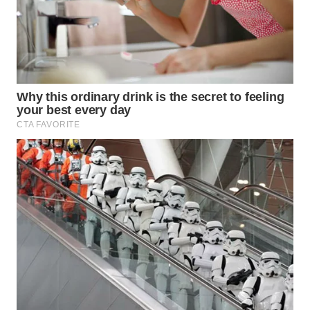
WN
LABUHANBATU
WN
TAPANULI
TENGAH
WN DELI
SERDANG
WN
TEBING
TINGGI
WN
PAKPAK
WN