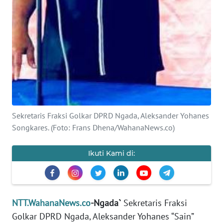
PEDOMAN
MEDIA
SIBER
REDAKSI
KARIR
DISCLAIMER
Sekretaris Fraksi Golkar DPRD Ngada, Aleksander Yohanes
Songkares. (Foto: Frans Dhena/WahanaNews.co)
Wahana
News
Regional
Ikuti Kami di:
WN
SUMUT
NTT.WahanaNews.co
-Ngada`
Sekretaris Fraksi
WN
Golkar DPRD Ngada, Aleksander Yohanes “Sain”
JAKARTA