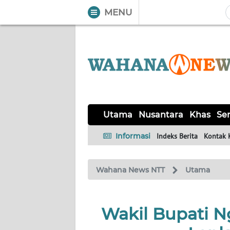
MENU
WAHANA
Tutup
TV
UTAMA
NUSANTARA
Utama
Nusantara
Khas
Ser
KHAS
Informasi
Indeks Berita
Kontak 
SERBA-
Wahana News NTT
Utama
SERBI
LABUAN
Wakil Bupati N
BAJO