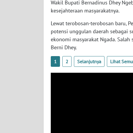
Wakil Bupati Bernadinus Dhey Nge
WN
kesejahteraan masyarakatnya.
KALTENG
Lewat terobosan-terobosan baru, 
WN
potensi unggulan daerah sebagai
KALTARA
ekonomi masyarakat Ngada. Salah s
Berni Dhey.
WN
KALSEL
1
2
Selanjutnya
Lihat Sem
WN
KALTIM
WN
SULSEL
WN
GORONTALO