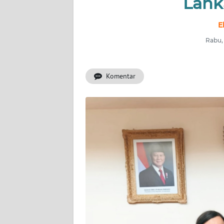
Lank
OPINI
E
Informasi
Rabu, 
INDEKS
BERITA
Komentar
KONTAK
KAMI
INFO
IKLAN
TENTANG
KAMI
PEDOMAN
MEDIA