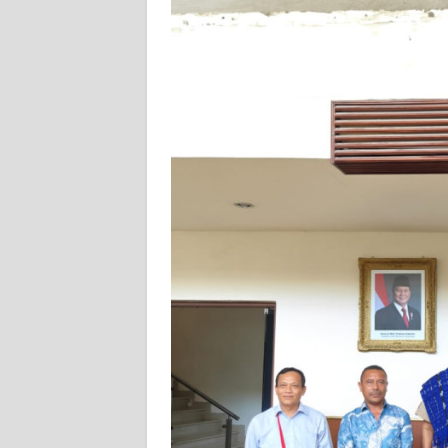
WN
SULBAR
WN
BABEL
WN
SUMBAR
WN
SUMSEL
WN
BENGKULU
WN
LAMPUNG