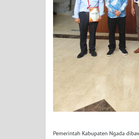
WN
JATENG
WN
NUSANTARA
WN
JOGJA
WN
JATIM
WN
BALI
WN
KALBAR
Pemerintah Kabupaten Ngada dib