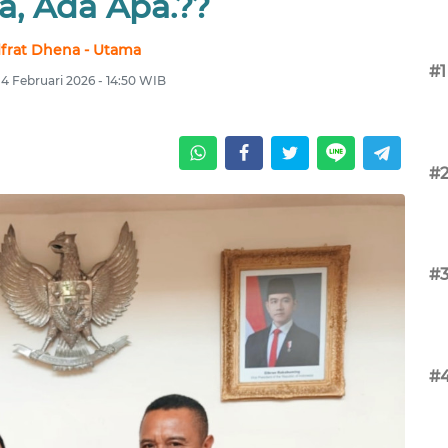
a, Ada Apa.??
lfrat Dhena - Utama
#1
4 Februari 2026 - 14:50 WIB
#
#
#