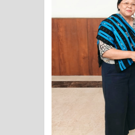
SIBER
REDAKSI
KARIR
DISCLAIMER
Wahana
News
Regional
WN
SUMUT
WN
JAKARTA