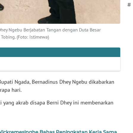
#
 Dhey Ngebu Berjabatan Tangan dengan Duta Besar
Tobing. (Foto: Istimewa)
Bupati Ngada, Bernadinus Dhey Ngebu dikabarkan
apa hari.
ti yang akrab disapa Berni Dhey ini membenarkan
 Wickremesinghe Bahas Peningkatan Kerja Sama