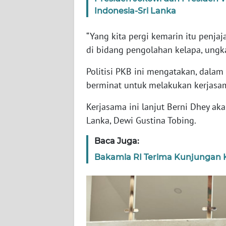
Indonesia-Sri Lanka
WN
RIAU
“Yang kita pergi kemarin itu penja
di bidang pengolahan kelapa, ungka
WN
SERAMBI
Politisi PKB ini mengatakan, dalam
berminat untuk melakukan kerjasam
WN
JAMBI
Kerjasama ini lanjut Berni Dhey aka
Lanka, Dewi Gustina Tobing.
WN
SULTRA
Baca Juga:
Bakamla RI Terima Kunjungan 
WN
NTB
WN
SULTENG