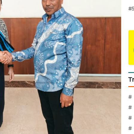
#
T
#
#
#
#