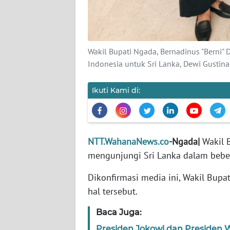
WN
JABAR
WN
Wakil Bupati Ngada, Bernadinus "Berni"
BANTEN
Indonesia untuk Sri Lanka, Dewi Gustina 
WN
Ikuti Kami di:
NTT
WN
KEPRI
NTT.WahanaNews.co
-Ngada|
Wakil 
mengunjungi Sri Lanka dalam beber
WN
PAPUA
Dikonfirmasi media ini, Wakil Bupa
hal tersebut.
WN
PAPUA
Baca Juga:
BARAT
Presiden Jokowi dan Presiden