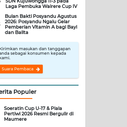
4
SDN Kujuwongga 11-3 pada
Laga Pembuka Wairere Cup IV
Bulan Bakti Posyandu Agustus
2026: Posyandu Ngalu Gelar
5
Pemberian Vitamin A bagi Bayi
dan Balita
Kirimkan masukan dan tanggapan
anda sebagai konsumen kepada
kami.
Suara Pembaca
erita Populer
Soeratin Cup U-17 & Piala
Pertiwi 2026 Resmi Bergulir di
Maumere