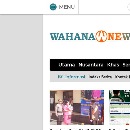
MENU
WAHANA
Tutup
TV
UTAMA
NUSANTARA
Utama
Nusantara
Khas
Ser
KHAS
Informasi
Indeks Berita
Kontak 
SERBA-
SERBI
LABUAN
BAJO