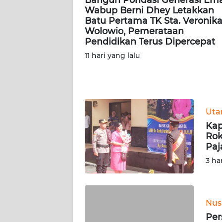
Wabup Berni Dhey Letakkan
WN
Batu Pertama TK Sta. Veronik
KALTENG
Wolowio, Pemerataan
Pendidikan Terus Dipercepat
WN
11 hari yang lalu
KALTARA
WN
KALSEL
Ut
WN
Kap
KALTIM
Rok
Paj
WN
3 ha
SULSEL
WN
Nus
GORONTALO
Per