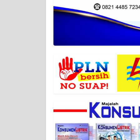
WN
JABAR
WN
BANTEN
WN
NTT
WN
KEPRI
WN
PAPUA
WN
PAPUA
BARAT