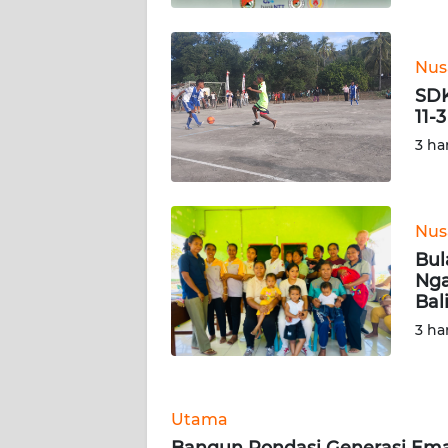
WN
JATENG
Nus
SDK
WN
11-
NUSANTARA
3 ha
WN
JOGJA
Nus
WN
Bul
JATIM
Nga
Bal
WN
3 ha
BALI
WN
KALBAR
Utama
Bangun Pondasi Generasi Ema