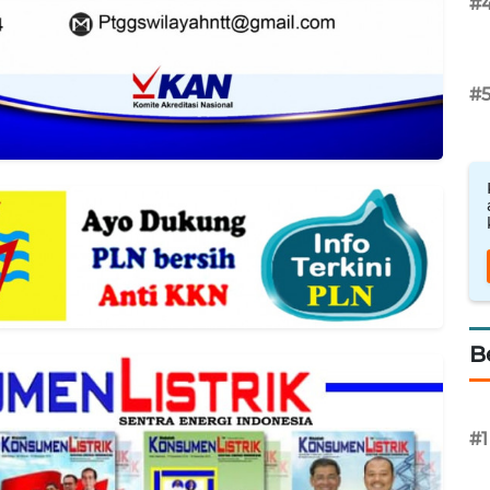
#
#
B
#1