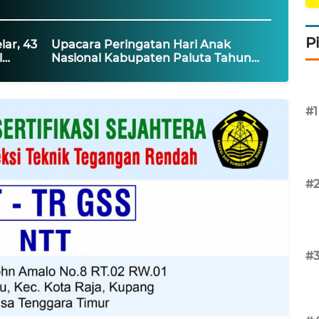
P
lar, 43
Upacara Peringatan Hari Anak
l
Nasional Kabupaten Paluta Tahun
2026
#1
#
#