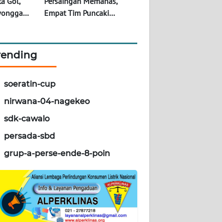
a Gol,
Persaingan Memanas,
wongga
Empat Tim Puncaki
 Pembuka
Klasemen Sementara Piala
Gubernur Liga Pelajar
Soeratin U-17 Sikka 2026
rending
soeratin-cup
nirwana-04-nagekeo
sdk-cawalo
persada-sbd
grup-a-perse-ende-8-poin