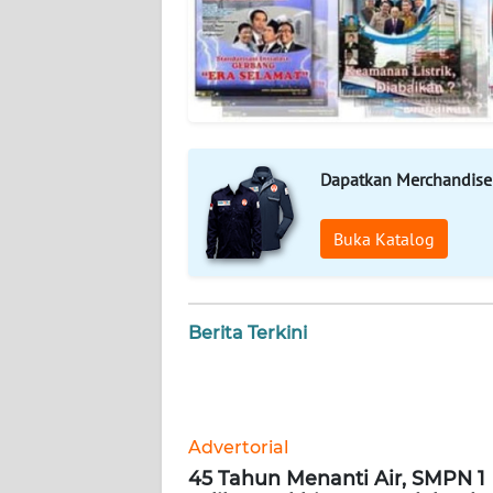
WN
RIAU
WN
SERAMBI
Dapatkan Merchandise
WN
JAMBI
Buka Katalog
WN
SULTRA
Berita Terkini
WN
NTB
WN
Advertorial
SULTENG
45 Tahun Menanti Air, SMPN 1