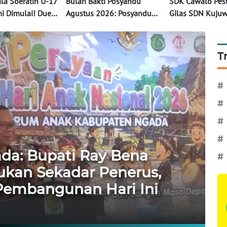
ala Soeratin U-17
Bulan Bakti Posyandu
SDK Cawalo Pest
i Dimulai! Duel
Agustus 2026: Posyandu
Gilas SDN Kuju
il Terbaik NTT
Ngalu Gelar Pemberian
11-3 pada Laga
ut Tiket
Vitamin A bagi Bayi dan
Wairere Cup IV
Balita
T
#
#
#
#
da: Bupati Ray Bena
#
ukan Sekadar Penerus,
 Pembangunan Hari Ini