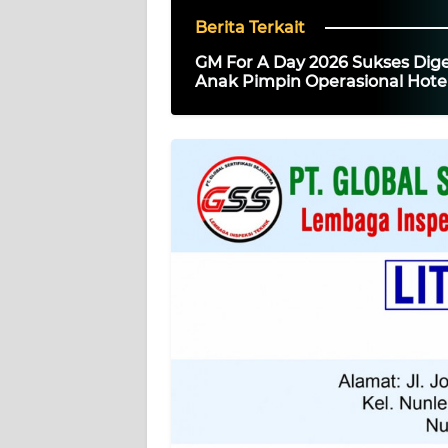
SIBER
Berita Terkait
GM For A Day 2026 Sukses Dige
REDAKSI
Anak Pimpin Operasional Hote
Selama Sehari
KARIR
DISCLAIMER
Wahana
News
Regional
WN
SUMUT
WN
JAKARTA