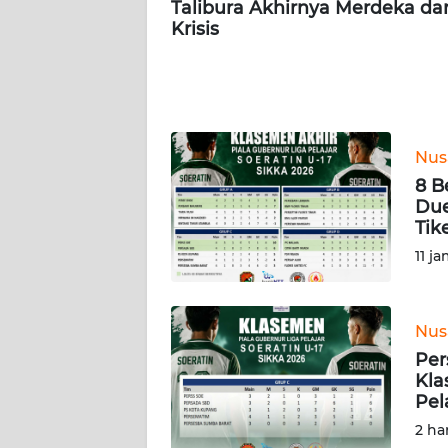
Talibura Akhirnya Merdeka dar
WN
Krisis
SULBAR
WN
BABEL
Nus
WN
8 B
SUMBAR
Due
Tik
WN
11 j
SUMSEL
WN
Nus
BENGKULU
Per
Kla
WN
Pel
LAMPUNG
2 ha