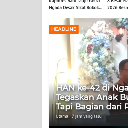
Kapolres Baru Diuji! GMNI
8 Besar Pi
OPINI
Ngada Desak Sikat Rokok
2026 Resm
Ilegal: "Jangan Biarkan
Sengit Wak
Hukum Jadi Pajangan"
Siap Bereb
Informasi
Semifinal
HEADLINE
INDEKS
BERITA
KONTAK
KAMI
INFO
IKLAN
HAN ke-42 di Nga
Tegaskan Anak B
TENTANG
Tapi Bagian dari
KAMI
Utama
|
7 jam yang lalu
PEDOMAN
MEDIA