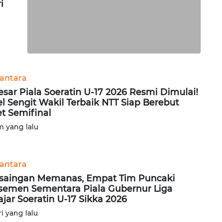
i
antara
esar Piala Soeratin U-17 2026 Resmi Dimulai!
l Sengit Wakil Terbaik NTT Siap Berebut
et Semifinal
am yang lalu
antara
saingan Memanas, Empat Tim Puncaki
semen Sementara Piala Gubernur Liga
ajar Soeratin U-17 Sikka 2026
ri yang lalu