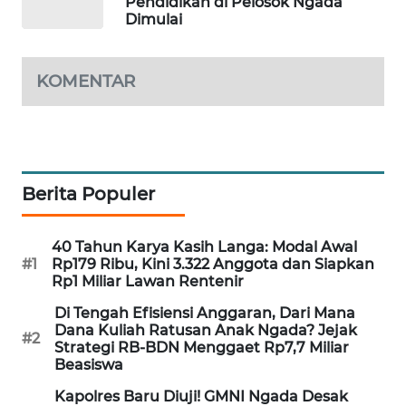
Pendidikan di Pelosok Ngada
KELISTRIKAN
Dimulai
WALINKI
ID
KOMENTAR
MAWAKA
ID
Berita Populer
MARTABAT
NET
40 Tahun Karya Kasih Langa: Modal Awal
PLN
#1
Rp179 Ribu, Kini 3.322 Anggota dan Siapkan
WATCH
Rp1 Miliar Lawan Rentenir
Di Tengah Efisiensi Anggaran, Dari Mana
MKLI
Dana Kuliah Ratusan Anak Ngada? Jejak
#2
Strategi RB-BDN Menggaet Rp7,7 Miliar
Beasiswa
LPKKI
Kapolres Baru Diuji! GMNI Ngada Desak