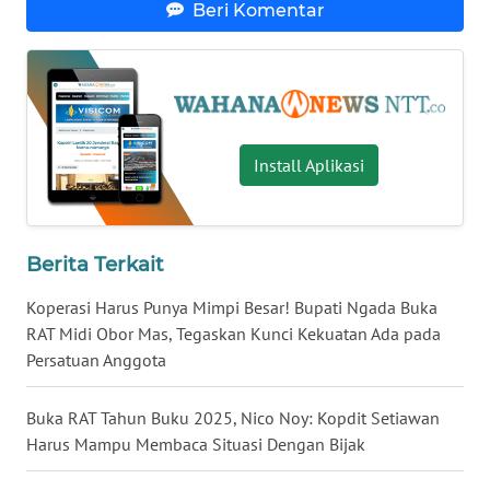
Beri Komentar
BARAT
WN
RIAU
WN
Install Aplikasi
SERAMBI
WN
JAMBI
Berita Terkait
Koperasi Harus Punya Mimpi Besar! Bupati Ngada Buka
WN
RAT Midi Obor Mas, Tegaskan Kunci Kekuatan Ada pada
SULTRA
Persatuan Anggota
WN
Buka RAT Tahun Buku 2025, Nico Noy: Kopdit Setiawan
NTB
Harus Mampu Membaca Situasi Dengan Bijak
WN