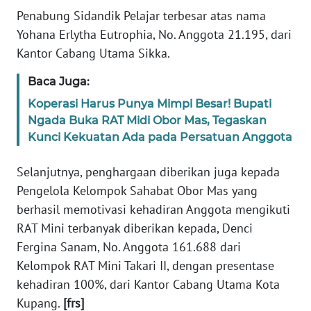
PEDOMAN
Penabung Sidandik Pelajar terbesar atas nama
MEDIA
SIBER
Yohana Erlytha Eutrophia, No. Anggota 21.195, dari
Kantor Cabang Utama Sikka.
REDAKSI
Baca Juga:
Koperasi Harus Punya Mimpi Besar! Bupati
KARIR
Ngada Buka RAT Midi Obor Mas, Tegaskan
Kunci Kekuatan Ada pada Persatuan Anggota
DISCLAIMER
Selanjutnya, penghargaan diberikan juga kepada
Wahana
Pengelola Kelompok Sahabat Obor Mas yang
News
Regional
berhasil memotivasi kehadiran Anggota mengikuti
RAT Mini terbanyak diberikan kepada, Denci
WN
Fergina Sanam, No. Anggota 161.688 dari
SUMUT
Kelompok RAT Mini Takari II, dengan presentase
kehadiran 100%, dari Kantor Cabang Utama Kota
WN
Kupang.
[frs]
JAKARTA