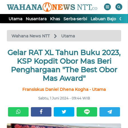
Utama
Nusantara
Khas
Serba-serbi
Labuan Bajo
Opi
WAHANA
Tutup
TV
Wahana News NTT
Utama
Gelar RAT XL Tahun Buku 2023,
UTAMA
KSP Kopdit Obor Mas Beri
NUSANTARA
Penghargaan "The Best Obor
Mas Award"
KHAS
Fransiskus Daniel Dhena Kogha - Utama
Sabtu, 1 Juni 2024 - 09:44 WIB
SERBA-
SERBI
LABUAN