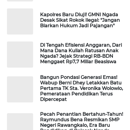
Kapolres Baru Diuji! GMNI Ngada
WAHANA
Desak Sikat Rokok Ilegal: "Jangan
HEALTH
Biarkan Hukum Jadi Pajangan"
WAHANA
DESA
Di Tengah Efisiensi Anggaran, Dari
WISATA
Mana Dana Kuliah Ratusan Anak
Ngada? Jejak Strategi RB-BDN
Menggaet Rp7,7 Miliar Beasiswa
LAPAK
WAHANA
Bangun Pondasi Generasi Emas!
Wabup Berni Dhey Letakkan Batu
Wahana
Pertama TK Sta. Veronika Wolowio,
Network
Pemerataan Pendidikan Terus
Dipercepat
KONSUMEN
LISTRIK
Pecah Penantian Bertahun-Tahun!
Raymundus Bena Resmikan SMP
Negeri Rawangkalo, Era Baru
MASYARAKAT