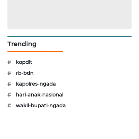
NEWS
SIDIKALANG
NEWS
SIBARAGAS
Trending
NEWS
#
kopdit
METRO
SIANTAR
#
rb-bdn
NEWS
#
kapolres-ngada
METRO
#
hari-anak-nasional
MEDAN
#
wakil-bupati-ngada
NEWS
METRO
JAKARTA
NEWS