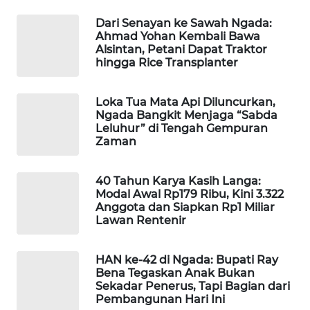
CO ID
Dari Senayan ke Sawah Ngada:
Ahmad Yohan Kembali Bawa
WAHANANEWS
Alsintan, Petani Dapat Traktor
NET
hingga Rice Transplanter
WAHANA
Loka Tua Mata Api Diluncurkan,
SPORT
Ngada Bangkit Menjaga “Sabda
Leluhur” di Tengah Gempuran
Zaman
WAHANA
UMKM
40 Tahun Karya Kasih Langa:
WAHANA
Modal Awal Rp179 Ribu, Kini 3.322
Anggota dan Siapkan Rp1 Miliar
SELEB
Lawan Rentenir
WAHANA
PERSONA
HAN ke-42 di Ngada: Bupati Ray
Bena Tegaskan Anak Bukan
Sekadar Penerus, Tapi Bagian dari
WAHANA
Pembangunan Hari Ini
OTOMOTIF