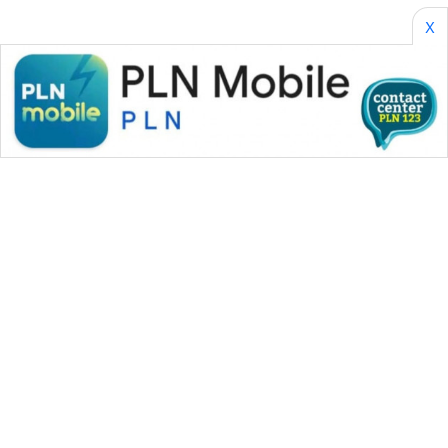
X
WAHANA MEDIA GROUP
|
|
|
WAHANA NEWS co
WAHANA TANI
WAHANA ADVOKAT
|
|
WAHANA INFRASTRUKTUR
WAHANA KONSUMEN