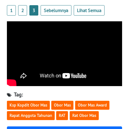
1
2
3
Sebelumnya
Lihat Semua
WN
JABAR
WN
BANTEN
WN
NTT
WN
KEPRI
Tag:
WN
PAPUA
Ksp Kopdit Obor Mas
Obor Mas
Obor Mas Award
Rapat Anggota Tahunan
RAT
Rat Obor Mas
WN
PAPUA