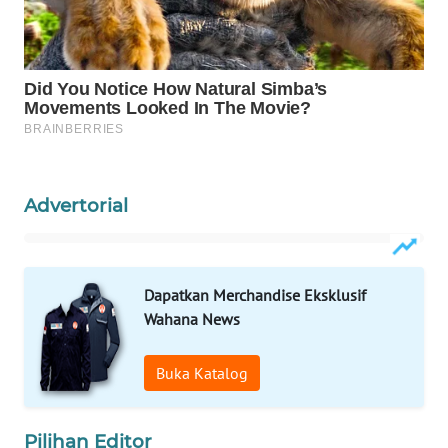
INFRASTRUKTUR
WAHANA
KONSUMEN
WAHANA
LISTRIK
Advertorial
WAHANA
TRAVEL
WAHANA
Dapatkan Merchandise Eksklusif
TV
Wahana News
WAHANANEWS
Buka Katalog
ID
WAHANANEWS
Pilihan Editor