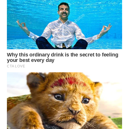
LABUANBAJO
WN
BORNEO
Wahana
Media
Group
WAHANA
NEWS
WAHANA
TANI
WAHANA
ADVOKAT
WAHANA