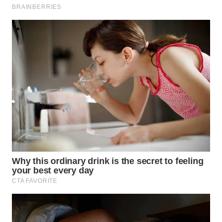
KARAWANG
WN
BEKASI
WN
BOGOR
WN
DEPOK
WN
TAPANULI
UTARA
WN
SAMOSIR