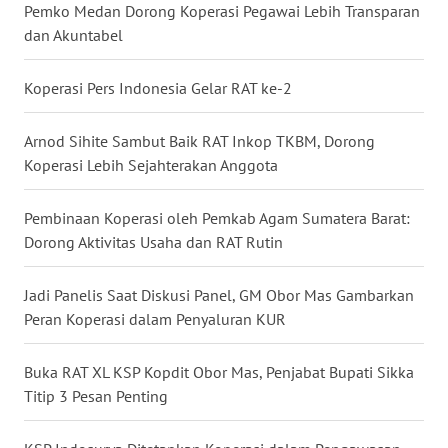
SULTENG
Pemko Medan Dorong Koperasi Pegawai Lebih Transparan
dan Akuntabel
WN
SULBAR
Koperasi Pers Indonesia Gelar RAT ke-2
WN
Arnod Sihite Sambut Baik RAT Inkop TKBM, Dorong
BABEL
Koperasi Lebih Sejahterakan Anggota
WN
Pembinaan Koperasi oleh Pemkab Agam Sumatera Barat:
SUMBAR
Dorong Aktivitas Usaha dan RAT Rutin
WN
Jadi Panelis Saat Diskusi Panel, GM Obor Mas Gambarkan
SUMSEL
Peran Koperasi dalam Penyaluran KUR
WN
Buka RAT XL KSP Kopdit Obor Mas, Penjabat Bupati Sikka
BENGKULU
Titip 3 Pesan Penting
WN