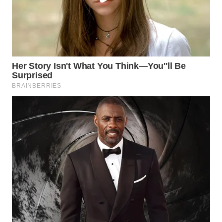
WN
CIREBON
WN
INDRAMAYU
WN
KUNINGAN
WN
MAJALENGKA
WN
SUBANG
WN
SUKABUMI