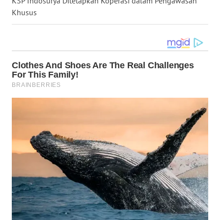
KSP Indosurya Ditetapkan Koperasi dalam Pengawasan
LAMPUNG
Khusus
WN
JATENG
WN
NUSANTARA
WN
JOGJA
WN
JATIM
WN
BALI
WN
KALBAR