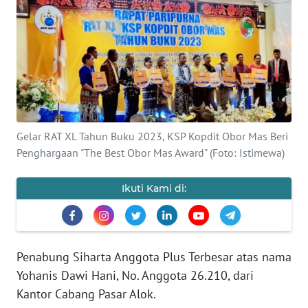
BAJO
OPINI
Informasi
INDEKS
BERITA
Gelar RAT XL Tahun Buku 2023, KSP Kopdit Obor Mas Beri
Penghargaan "The Best Obor Mas Award" (Foto: Istimewa)
KONTAK
KAMI
Ikuti Kami di:
INFO
IKLAN
Penabung Siharta Anggota Plus Terbesar atas nama
TENTANG
Yohanis Dawi Hani, No. Anggota 26.210, dari
KAMI
Kantor Cabang Pasar Alok.