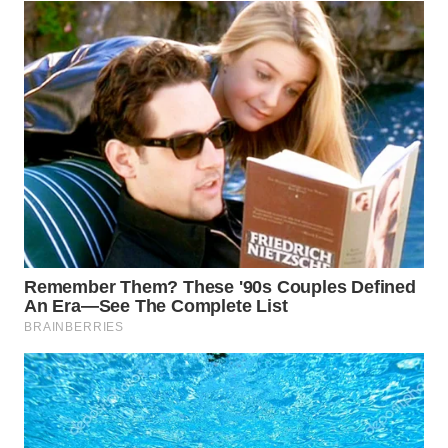
MADURA
WN
SURABAYA
WN
NATUNA
WN
BINTAN
WN
MANDALIKA
WN
LIKUPANG
WN