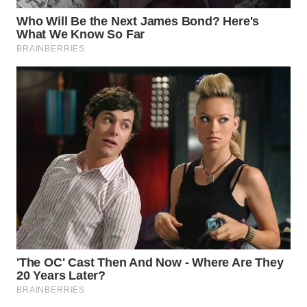
WN
PURWAKARTA
WN
PRIANGAN
TIMUR
WN
SEMARANG
WN
SOLO
WN
BOROBUDUR
WN