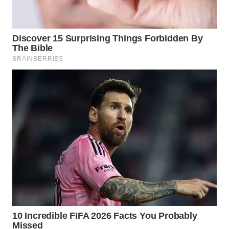
WN
LABUHANBATU
WN
TAPANULI
TENGAH
WN DELI
SERDANG
WN
TEBING
TINGGI
WN
PAKPAK
WN