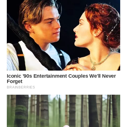
WN
SULUT
WN
MALUKU
WN
MALUT
WN
DAIRI
WN
DANAU
TOBA
WN