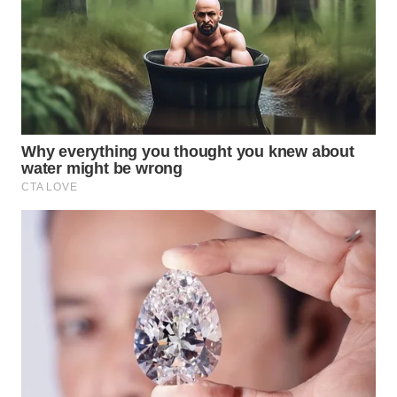
NIAS
WN
LANGKAT
WN
TAPANULI
SELATAN
WN
TANJUNG
LESUNG
WN
KARO
WN
SIMALUNGUN