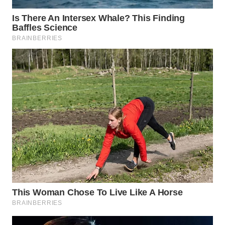
WN
KALTENG
WN
KALTARA
WN
KALSEL
WN
KALTIM
WN
SULSEL
WN
GORONTALO