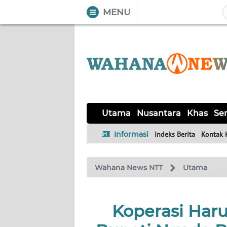
MENU
WAHANA
Tutup
TV
UTAMA
NUSANTARA
Utama
Nusantara
Khas
Ser
KHAS
Informasi
Indeks Berita
Kontak 
SERBA-
Wahana News NTT
Utama
SERBI
LABUAN
Koperasi Har
BAJO