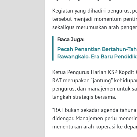
WN
Kegiatan yang dihadiri pengurus, 
JABAR
tersebut menjadi momentum pentin
sekaligus merumuskan arah penge
WN
BANTEN
Baca Juga:
Pecah Penantian Bertahun-Ta
WN
NTT
Rawangkalo, Era Baru Pendidik
Ketua Pengurus Harian KSP Kopdit
WN
KEPRI
RAT merupakan “jantung” kehidupan
pengurus, dan manajemen untuk s
WN
langkah strategis bersama.
PAPUA
“RAT bukan sekadar agenda tahunan
didengar. Manajemen perlu meneri
WN
PAPUA
menentukan arah koperasi ke depan,
BARAT