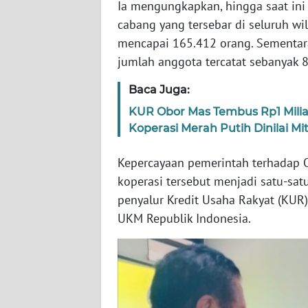
Ia mengungkapkan, hingga saat ini
WN
cabang yang tersebar di seluruh w
RIAU
mencapai 165.412 orang. Sementar
jumlah anggota tercatat sebanyak 8
WN
SERAMBI
Baca Juga:
KUR Obor Mas Tembus Rp1 Milia
WN
Koperasi Merah Putih Dinilai Mit
JAMBI
Kepercayaan pemerintah terhadap 
WN
koperasi tersebut menjadi satu-sat
SULTRA
penyalur Kredit Usaha Rakyat (KUR
UKM Republik Indonesia.
WN
NTB
WN
SULTENG