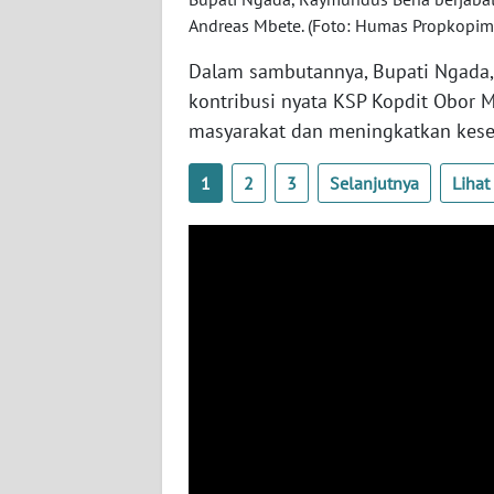
Andreas Mbete. (Foto: Humas Propkopim
WN
JATENG
Dalam sambutannya, Bupati Ngada,
kontribusi nyata KSP Kopdit Obo
WN
masyarakat dan meningkatkan kese
NUSANTARA
1
2
3
Selanjutnya
Liha
WN
JOGJA
WN
JATIM
WN
BALI
WN
KALBAR