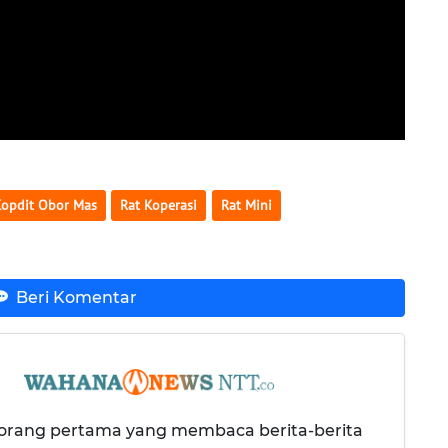
Kopdit Obor Mas
Rat Koperasi
Rat Mini
Beri Komentar
 orang pertama yang membaca berita-berita