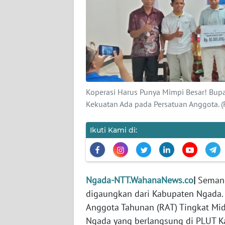
SIBER
REDAKSI
KARIR
DISCLAIMER
Koperasi Harus Punya Mimpi Besar! Bup
Kekuatan Ada pada Persatuan Anggota. 
Wahana
News
Ikuti Kami di:
Regional
WN
SUMUT
Ngada-NTT.WahanaNews.co
|
Seman
digaungkan dari Kabupaten Ngada.
WN
JAKARTA
Anggota Tahunan (RAT) Tingkat Mi
Ngada yang berlangsung di PLUT K