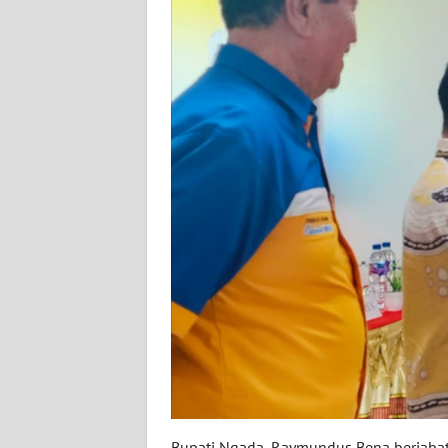
WN
SULBAR
WN
BABEL
WN
SUMBAR
WN
SUMSEL
WN
BENGKULU
WN
LAMPUNG
Bupati Ngada, Raymundus Bena berjaba