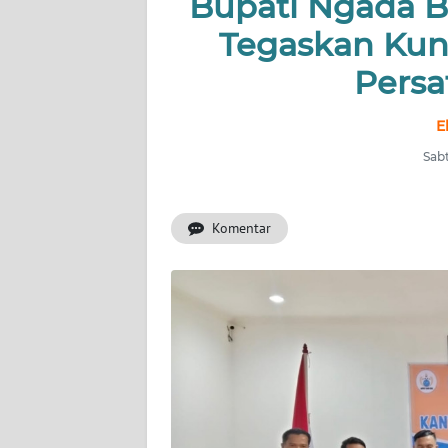
Bupati Ngada B
OPINI
Tegaskan Kun
Persa
Informasi
INDEKS
E
BERITA
Sabt
KONTAK
KAMI
Komentar
INFO
IKLAN
TENTANG
KAMI
PEDOMAN
MEDIA