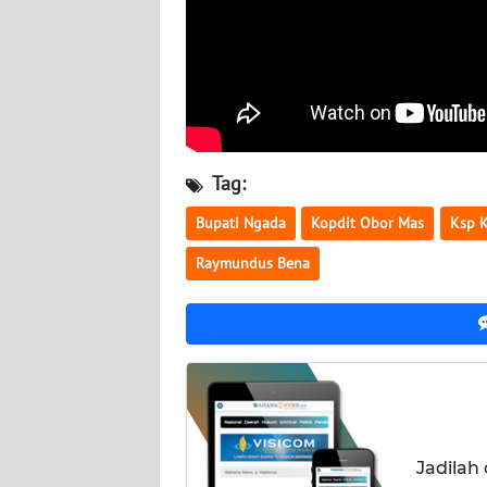
WN
KALTENG
WN
KALTARA
Tag:
WN
KALSEL
Bupati Ngada
Kopdit Obor Mas
Ksp 
WN
Raymundus Bena
KALTIM
WN
SULSEL
WN
GORONTALO
Jadilah