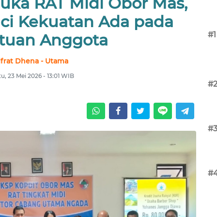
uka RAT Midi Obor Mas,
ci Kekuatan Ada pada
#1
tuan Anggota
lfrat Dhena - Utama
u, 23 Mei 2026 - 13:01 WIB
#
#
#