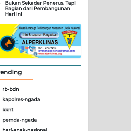
5
Bukan Sekadar Penerus, Tapi
Bagian dari Pembangunan
Hari Ini
rending
rb-bdn
kapolres-ngada
kknt
pemda-ngada
hari-anak-nasional