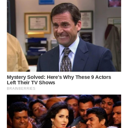
INFRASTRUKTUR
WAHANA
KONSUMEN
WAHANA
LISTRIK
WAHANA
TRAVEL
WAHANA
TV
WAHANANEWS
ID
WAHANANEWS