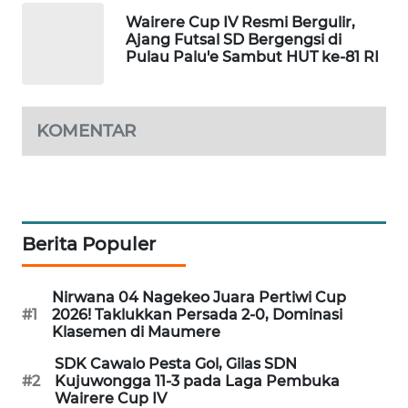
LKKI
Wairere Cup IV Resmi Bergulir,
Ajang Futsal SD Bergengsi di
Pulau Palu'e Sambut HUT ke-81 RI
KOPEKLIN
PORTAL
KOMENTAR
KONSUMEN
FORWAMKI
ALPERKLINAS
Berita Populer
FORJASIDA
Nirwana 04 Nagekeo Juara Pertiwi Cup
#1
2026! Taklukkan Persada 2-0, Dominasi
TAMBANG
Klasemen di Maumere
NEWS
SDK Cawalo Pesta Gol, Gilas SDN
#2
Kujuwongga 11-3 pada Laga Pembuka
SITUNGIR
Wairere Cup IV