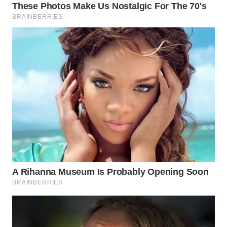
WN
PADANG
LAWAS
WN
SUMEDANG
WN
CIANJUR
WN
KEPULAUAN
SERIBU
WN
TANGERANG
WN
BINJAI