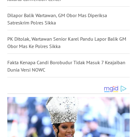
WN
Dilapor Balik Wartawan, GM Obor Mas Diperiksa
SULUT
Satreskrim Polres Sikka
WN
PK Ditolak, Wartawan Senior Karel Pandu Lapor Balik GM
MALUKU
Obor Mas Ke Polres Sikka
WN
Fakta Kenapa Candi Borobudur Tidak Masuk 7 Keajaiban
MALUT
Dunia Versi NOWC
WN
DAIRI
WN
DANAU
TOBA
WN