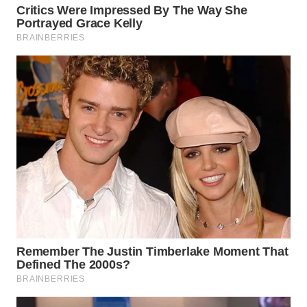
LABUANBAJO
WN
BORNEO
Wahana
Media
Group
WAHANA
NEWS
WAHANA
TANI
WAHANA
ADVOKAT
WAHANA