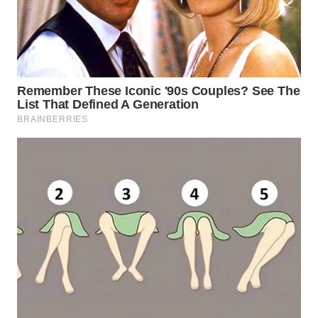
WN
PURWAKARTA
WN
PRIANGAN
TIMUR
WN
SEMARANG
WN
SOLO
WN
BOROBUDUR
WN