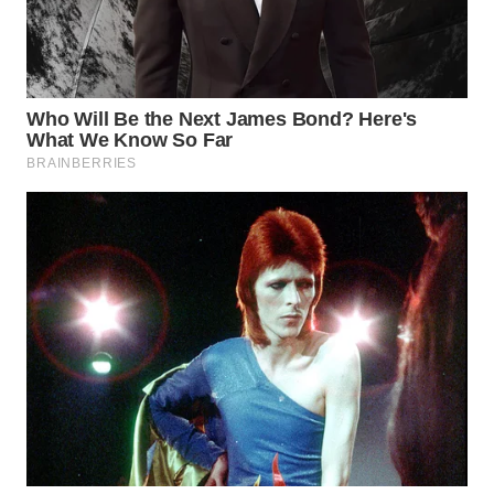
KARAWANG
WN
BEKASI
WN
BOGOR
WN
DEPOK
WN
TAPANULI
UTARA
WN
SAMOSIR