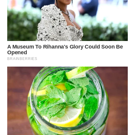
NIAS
WN
LANGKAT
WN
TAPANULI
SELATAN
WN
TANJUNG
LESUNG
WN
KARO
WN
SIMALUNGUN