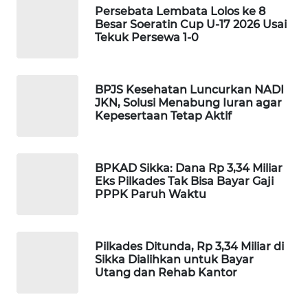
KELISTRIKAN
Persebata Lembata Lolos ke 8
Besar Soeratin Cup U-17 2026 Usai
Tekuk Persewa 1-0
WALINKI
ID
BPJS Kesehatan Luncurkan NADI
MAWAKA
JKN, Solusi Menabung Iuran agar
ID
Kepesertaan Tetap Aktif
MARTABAT
NET
BPKAD Sikka: Dana Rp 3,34 Miliar
Eks Pilkades Tak Bisa Bayar Gaji
PPPK Paruh Waktu
PLN
WATCH
Pilkades Ditunda, Rp 3,34 Miliar di
MKLI
Sikka Dialihkan untuk Bayar
Utang dan Rehab Kantor
LPKKI