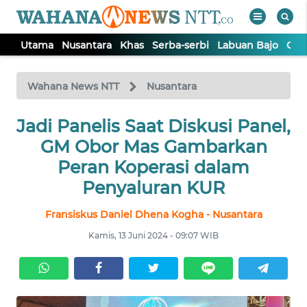
Utama
Nusantara
Khas
Serba-serbi
Labuan Bajo
Opi
WAHANA
Tutup
TV
Wahana News NTT
Nusantara
Jadi Panelis Saat Diskusi Panel,
UTAMA
GM Obor Mas Gambarkan
NUSANTARA
Peran Koperasi dalam
Penyaluran KUR
KHAS
Fransiskus Daniel Dhena Kogha - Nusantara
Kamis, 13 Juni 2024 - 09:07 WIB
SERBA-
SERBI
LABUAN