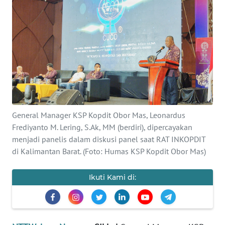
BAJO
OPINI
Informasi
INDEKS
BERITA
General Manager KSP Kopdit Obor Mas, Leonardus
KONTAK
KAMI
Frediyanto M. Lering, S.Ak, MM (berdiri), dipercayakan
menjadi panelis dalam diskusi panel saat RAT INKOPDIT
di Kalimantan Barat. (Foto: Humas KSP Kopdit Obor Mas)
INFO
IKLAN
Ikuti Kami di:
TENTANG
KAMI