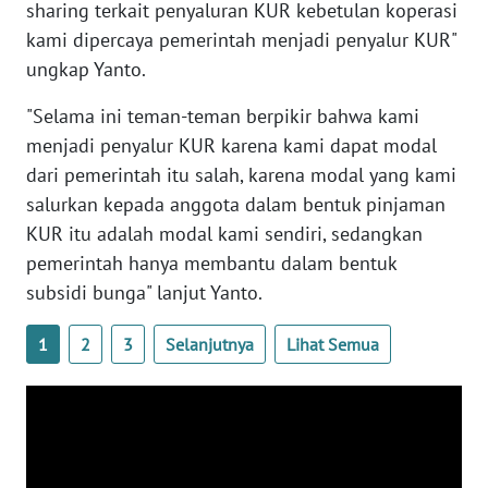
sharing terkait penyaluran KUR kebetulan koperasi
SULTENG
kami dipercaya pemerintah menjadi penyalur KUR"
WN
ungkap Yanto.
SULBAR
"Selama ini teman-teman berpikir bahwa kami
menjadi penyalur KUR karena kami dapat modal
WN
BABEL
dari pemerintah itu salah, karena modal yang kami
salurkan kepada anggota dalam bentuk pinjaman
WN
KUR itu adalah modal kami sendiri, sedangkan
SUMBAR
pemerintah hanya membantu dalam bentuk
subsidi bunga" lanjut Yanto.
WN
SUMSEL
1
2
3
Selanjutnya
Lihat Semua
WN
BENGKULU
WN