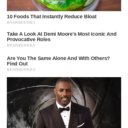
WN
LABUHANBATU
WN
TAPANULI
TENGAH
WN DELI
SERDANG
WN
TEBING
TINGGI
WN
PAKPAK
WN