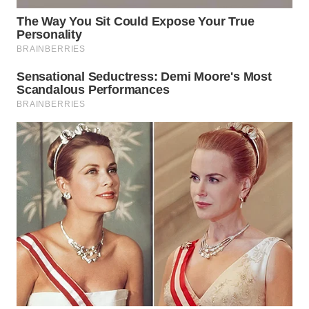
MADURA
WN
SURABAYA
WN
NATUNA
WN
BINTAN
WN
MANDALIKA
WN
LIKUPANG
WN