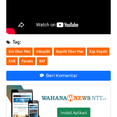
LAMPUNG
WN
JATENG
WN
NUSANTARA
Tag:
Gm Obor Mas
Inkopdit
Kopdit Obor Mas
Ksp Kopdit
WN
JOGJA
KUR
Panelis
RAT
WN
Beri Komentar
JATIM
WN
BALI
WN
Install Aplikasi
KALBAR