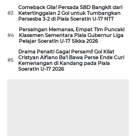
NEWS
Comeback Gila! Persada SBD Bangkit dari
#3
Ketertinggalan 2 Gol untuk Tumbangkan
SIDIKALANG
Persesba 3-2 di Piala Soeratin U-17 NTT
NEWS
Persaingan Memanas, Empat Tim Puncaki
#4
Klasemen Sementara Piala Gubernur Liga
SIBARAGAS
Pelajar Soeratin U-17 Sikka 2026
NEWS
Drama Penalti Gagal Persami! Gol Kilat
Cristyan Alfiano Ba'i Bawa Perse Ende Curi
#5
METRO
Kemenangan di Kandang pada Piala
Soeratin U-17 2026
SIANTAR
NEWS
METRO
MEDAN
NEWS
METRO
JAKARTA
NEWS