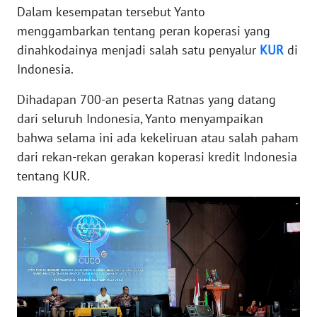
Dalam kesempatan tersebut Yanto
menggambarkan tentang peran koperasi yang
WN
dinahkodainya menjadi salah satu penyalur
KUR
di
JABAR
Indonesia.
WN
Dihadapan 700-an peserta Ratnas yang datang
BANTEN
dari seluruh Indonesia, Yanto menyampaikan
bahwa selama ini ada kekeliruan atau salah paham
WN
NTT
dari rekan-rekan gerakan koperasi kredit Indonesia
tentang KUR.
WN
KEPRI
WN
PAPUA
WN
PAPUA