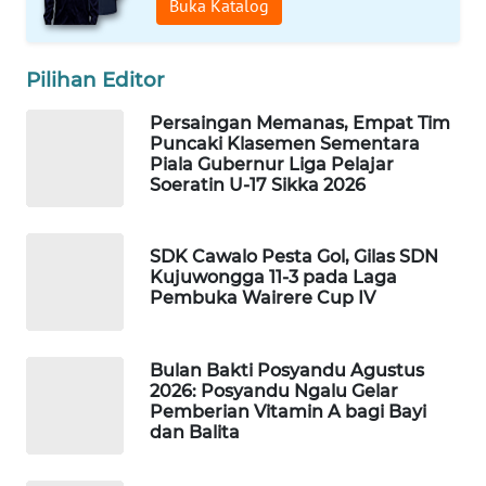
Buka Katalog
WAHANA
Pilihan Editor
HEALTH
Persaingan Memanas, Empat Tim
WAHANA
Puncaki Klasemen Sementara
DESA
Piala Gubernur Liga Pelajar
WISATA
Soeratin U-17 Sikka 2026
LAPAK
SDK Cawalo Pesta Gol, Gilas SDN
WAHANA
Kujuwongga 11-3 pada Laga
Pembuka Wairere Cup IV
Wahana
Network
Bulan Bakti Posyandu Agustus
2026: Posyandu Ngalu Gelar
KONSUMEN
Pemberian Vitamin A bagi Bayi
LISTRIK
dan Balita
MASYARAKAT