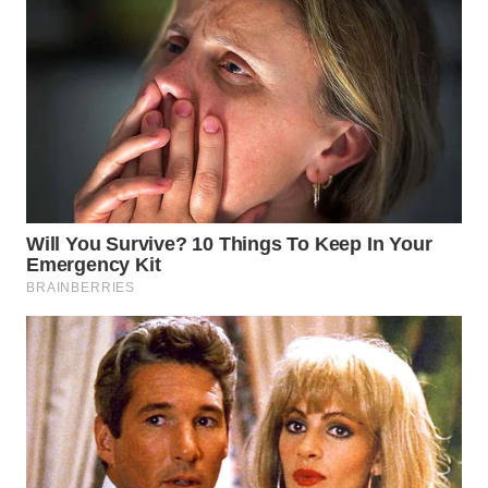
WN
CIREBON
WN
INDRAMAYU
WN
KUNINGAN
WN
MAJALENGKA
WN
SUBANG
WN
SUKABUMI