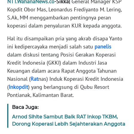
NTT.WahanaNews.co
-Sikka|
General Manager KSP
PEDOMAN
MEDIA
Kopdit Obor Mas, Leonardus Frediyanto M. Lering,
SIBER
S.Ak, MM menggambarkan pentingnya peran
koperasi dalam penyaluran KUR kepada anggota.
REDAKSI
Hal itu disampaikan pria yang akrab disapa Yanto
KARIR
ini kedipercayaka menjadi salah satu
panelis
dalam diskusi tentang Posisi Gerakan Koperasi
DISCLAIMER
Kredit Indonesia (GKKI) dalam Industri Jasa
Keuangan dalam acara Rapat Anggota Tahunan
Wahana
Nasional (
Rat
nas) Induk Koperasi Kredit Indonesia
News
(
Inkopdit
) yang berlangsung di Qubu Resort
Regional
Pontianak, Kalimantan Barat.
WN
Baca Juga:
SUMUT
Arnod Sihite Sambut Baik RAT Inkop TKBM,
Dorong Koperasi Lebih Sejahterakan Anggota
WN
JAKARTA