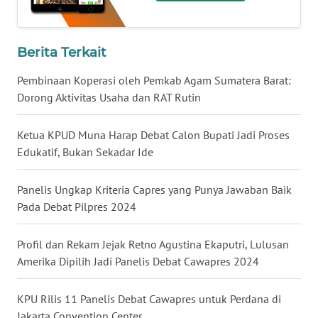
WN
Berita Terkait
KALTENG
Pembinaan Koperasi oleh Pemkab Agam Sumatera Barat:
WN
Dorong Aktivitas Usaha dan RAT Rutin
KALTARA
Ketua KPUD Muna Harap Debat Calon Bupati Jadi Proses
WN
Edukatif, Bukan Sekadar Ide
KALSEL
Panelis Ungkap Kriteria Capres yang Punya Jawaban Baik
WN
Pada Debat Pilpres 2024
KALTIM
Profil dan Rekam Jejak Retno Agustina Ekaputri, Lulusan
WN
Amerika Dipilih Jadi Panelis Debat Cawapres 2024
SULSEL
KPU Rilis 11 Panelis Debat Cawapres untuk Perdana di
WN
GORONTALO
Jakarta Convention Center