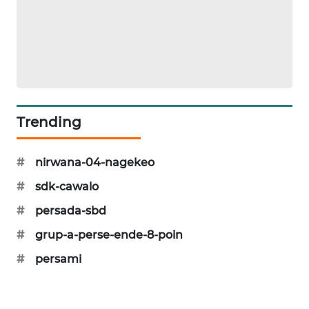
KRT
NEWS
KARING
NEWS
Trending
JURNAL
MARITIM
#
nirwana-04-nagekeo
HUMBANG
#
sdk-cawalo
NEWS
#
persada-sbd
GARONGGANG
#
grup-a-perse-ende-8-poin
NEWS
#
persami
FISUELRI
ID