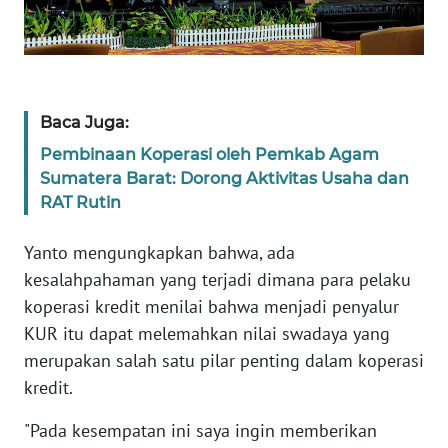
BARAT
WN
RIAU
Baca Juga:
WN
Pembinaan Koperasi oleh Pemkab Agam
SERAMBI
Sumatera Barat: Dorong Aktivitas Usaha dan
RAT Rutin
WN
JAMBI
Yanto mengungkapkan bahwa, ada
kesalahpahaman yang terjadi dimana para pelaku
WN
koperasi kredit menilai bahwa menjadi penyalur
SULTRA
KUR itu dapat melemahkan nilai swadaya yang
merupakan salah satu pilar penting dalam koperasi
WN
NTB
kredit.
"Pada kesempatan ini saya ingin memberikan
WN