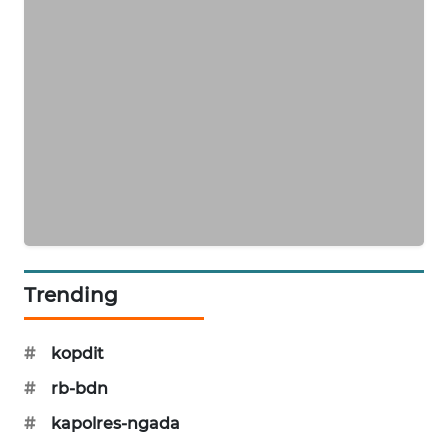
KRT
NEWS
KARING
NEWS
JURNAL
MARITIM
HUMBANG
NEWS
Trending
GARONGGANG
#
kopdit
NEWS
#
rb-bdn
FISUELRI
#
kapolres-ngada
ID