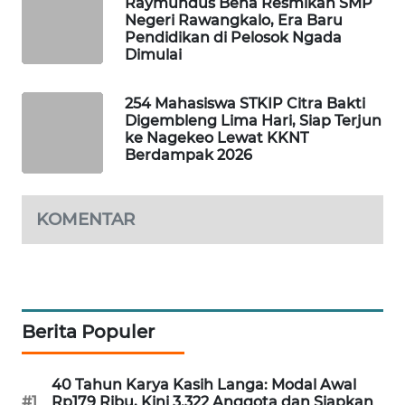
Raymundus Bena Resmikan SMP
LKKI
Negeri Rawangkalo, Era Baru
Pendidikan di Pelosok Ngada
Dimulai
KOPEKLIN
254 Mahasiswa STKIP Citra Bakti
PORTAL
Digembleng Lima Hari, Siap Terjun
KONSUMEN
ke Nagekeo Lewat KKNT
Berdampak 2026
FORWAMKI
KOMENTAR
ALPERKLINAS
FORJASIDA
TAMBANG
Berita Populer
NEWS
40 Tahun Karya Kasih Langa: Modal Awal
SITUNGIR
#1
Rp179 Ribu, Kini 3.322 Anggota dan Siapkan