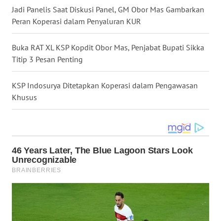
Jadi Panelis Saat Diskusi Panel, GM Obor Mas Gambarkan
Peran Koperasi dalam Penyaluran KUR
WN
KALTENG
Buka RAT XL KSP Kopdit Obor Mas, Penjabat Bupati Sikka
Titip 3 Pesan Penting
WN
KALTARA
KSP Indosurya Ditetapkan Koperasi dalam Pengawasan
Khusus
WN
KALSEL
WN
KALTIM
WN
SULSEL
WN
GORONTALO