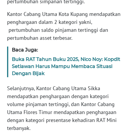
pertumbuhan simpanan tertinggi.
Kantor Cabang Utama Kota Kupang mendapatkan
WN
JABAR
penghargaan dalam 2 kategori yakni,
pertumbuhan saldo pinjaman tertinggi dan
WN
pertumbuhan asset terbesar.
BANTEN
Baca Juga:
WN
Buka RAT Tahun Buku 2025, Nico Noy: Kopdit
NTT
Setiawan Harus Mampu Membaca Situasi
Dengan Bijak
WN
KEPRI
Selanjutnya, Kantor Cabang Utama Sikka
mendapatkan penghargaan dengan kategori
WN
volume pinjaman tertinggi, dan Kantor Cabang
PAPUA
Utama Flores Timur mendapatkan penghargaan
dengan kategori presentase kehadiran RAT Mini
WN
terbanyak.
PAPUA