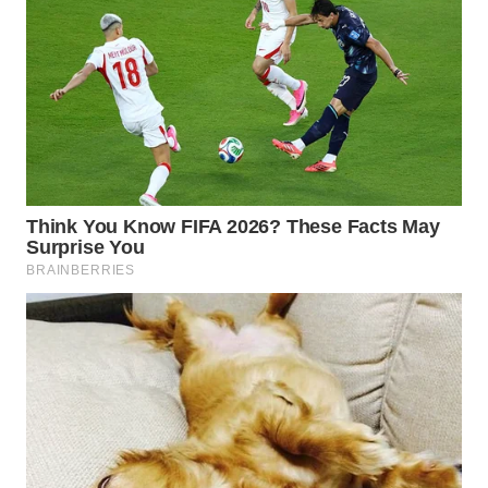
WN
SULUT
WN
MALUKU
WN
MALUT
WN
DAIRI
WN
DANAU
TOBA
WN