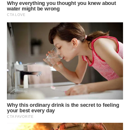
INFRASTRUKTUR
WAHANA
KONSUMEN
WAHANA
LISTRIK
WAHANA
TRAVEL
WAHANA
TV
WAHANANEWS
ID
WAHANANEWS