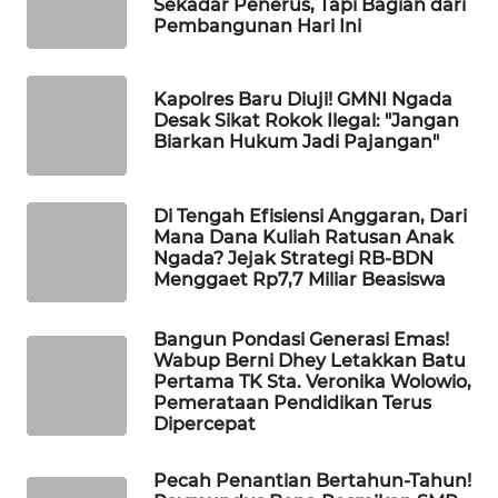
Sekadar Penerus, Tapi Bagian dari
KELISTRIKAN
Pembangunan Hari Ini
WALINKI
ID
Kapolres Baru Diuji! GMNI Ngada
Desak Sikat Rokok Ilegal: "Jangan
Biarkan Hukum Jadi Pajangan"
MAWAKA
ID
Di Tengah Efisiensi Anggaran, Dari
Mana Dana Kuliah Ratusan Anak
MARTABAT
Ngada? Jejak Strategi RB-BDN
NET
Menggaet Rp7,7 Miliar Beasiswa
PLN
Bangun Pondasi Generasi Emas!
WATCH
Wabup Berni Dhey Letakkan Batu
Pertama TK Sta. Veronika Wolowio,
MKLI
Pemerataan Pendidikan Terus
Dipercepat
LPKKI
Pecah Penantian Bertahun-Tahun!