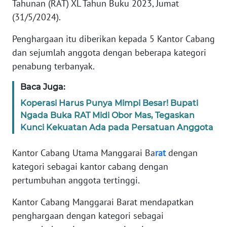
Tahunan (RAT) XL Tahun Buku 2023, Jumat
PEDOMAN
MEDIA
(31/5/2024).
SIBER
Penghargaan itu diberikan kepada 5 Kantor Cabang
REDAKSI
dan sejumlah anggota dengan beberapa kategori
penabung terbanyak.
KARIR
Baca Juga:
Koperasi Harus Punya Mimpi Besar! Bupati
DISCLAIMER
Ngada Buka RAT Midi Obor Mas, Tegaskan
Kunci Kekuatan Ada pada Persatuan Anggota
Wahana
News
Regional
Kantor Cabang Utama Manggarai Ba
rat
dengan
kategori sebagai kantor cabang dengan
WN
pertumbuhan anggota tertinggi.
SUMUT
Kantor Cabang Manggarai Barat mendapatkan
WN
penghargaan dengan kategori sebagai
JAKARTA