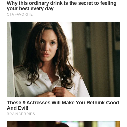
WN
LABUHANBATU
WN
TAPANULI
TENGAH
WN DELI
SERDANG
WN
TEBING
TINGGI
WN
PAKPAK
WN