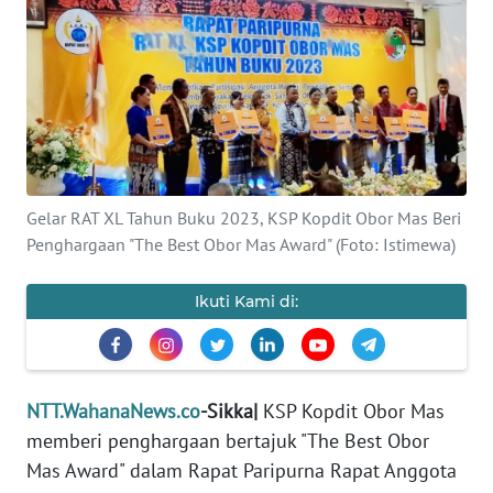
BAJO
OPINI
Informasi
INDEKS
BERITA
Gelar RAT XL Tahun Buku 2023, KSP Kopdit Obor Mas Beri
Penghargaan "The Best Obor Mas Award" (Foto: Istimewa)
KONTAK
KAMI
Ikuti Kami di:
INFO
IKLAN
NTT.WahanaNews.co
-Sikka|
KSP Kopdit Obor Mas
TENTANG
memberi penghargaan bertajuk "The Best Obor
KAMI
Mas Award" dalam Rapat Paripurna Rapat Anggota