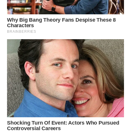
WN
CIREBON
WN
INDRAMAYU
WN
KUNINGAN
WN
MAJALENGKA
WN
SUBANG
WN
SUKABUMI