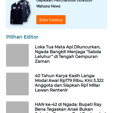
Wahana News
WAHANA
HEALTH
Buka Katalog
WAHANA
Pilihan Editor
DESA
WISATA
Loka Tua Mata Api Diluncurkan,
Ngada Bangkit Menjaga “Sabda
LAPAK
Leluhur” di Tengah Gempuran
WAHANA
Zaman
Wahana
40 Tahun Karya Kasih Langa:
Network
Modal Awal Rp179 Ribu, Kini 3.322
Anggota dan Siapkan Rp1 Miliar
Lawan Rentenir
KONSUMEN
LISTRIK
HAN ke-42 di Ngada: Bupati Ray
Bena Tegaskan Anak Bukan
MASYARAKAT