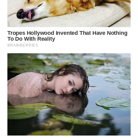
NIAS
WN
LANGKAT
WN
TAPANULI
SELATAN
WN
TANJUNG
LESUNG
WN
KARO
WN
SIMALUNGUN