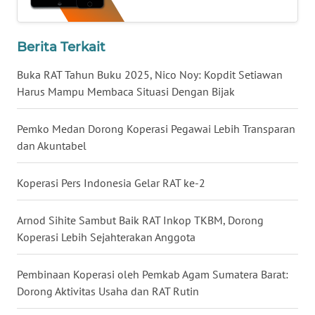
LAMPUNG
WN
Berita Terkait
JATENG
Buka RAT Tahun Buku 2025, Nico Noy: Kopdit Setiawan
Harus Mampu Membaca Situasi Dengan Bijak
WN
NUSANTARA
Pemko Medan Dorong Koperasi Pegawai Lebih Transparan
WN
dan Akuntabel
JOGJA
Koperasi Pers Indonesia Gelar RAT ke-2
WN
JATIM
Arnod Sihite Sambut Baik RAT Inkop TKBM, Dorong
Koperasi Lebih Sejahterakan Anggota
WN
BALI
Pembinaan Koperasi oleh Pemkab Agam Sumatera Barat:
Dorong Aktivitas Usaha dan RAT Rutin
WN
KALBAR