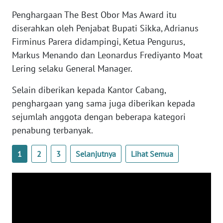
BARAT
Penghargaan The Best Obor Mas Award itu
diserahkan oleh Penjabat Bupati Sikka, Adrianus
WN
Firminus Parera didampingi, Ketua Pengurus,
RIAU
Markus Menando dan Leonardus Frediyanto Moat
Lering selaku General Manager.
WN
SERAMBI
Selain diberikan kepada Kantor Cabang,
penghargaan yang sama juga diberikan kepada
WN
sejumlah anggota dengan beberapa kategori
JAMBI
penabung terbanyak.
WN
SULTRA
1
2
3
Selanjutnya
Lihat Semua
WN
NTB
WN