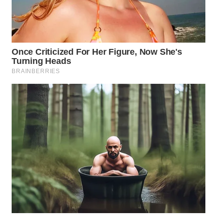
LABUANBAJO
WN
BORNEO
Wahana
Media
Group
WAHANA
NEWS
WAHANA
TANI
WAHANA
ADVOKAT
WAHANA