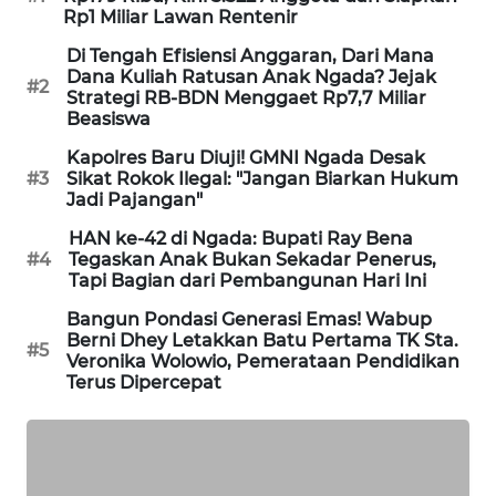
NEWS
Rp1 Miliar Lawan Rentenir
Di Tengah Efisiensi Anggaran, Dari Mana
SIDIKALANG
Dana Kuliah Ratusan Anak Ngada? Jejak
#2
NEWS
Strategi RB-BDN Menggaet Rp7,7 Miliar
Beasiswa
SIBARAGAS
Kapolres Baru Diuji! GMNI Ngada Desak
NEWS
#3
Sikat Rokok Ilegal: "Jangan Biarkan Hukum
Jadi Pajangan"
METRO
HAN ke-42 di Ngada: Bupati Ray Bena
SIANTAR
#4
Tegaskan Anak Bukan Sekadar Penerus,
NEWS
Tapi Bagian dari Pembangunan Hari Ini
Bangun Pondasi Generasi Emas! Wabup
METRO
Berni Dhey Letakkan Batu Pertama TK Sta.
#5
MEDAN
Veronika Wolowio, Pemerataan Pendidikan
NEWS
Terus Dipercepat
METRO
JAKARTA
NEWS