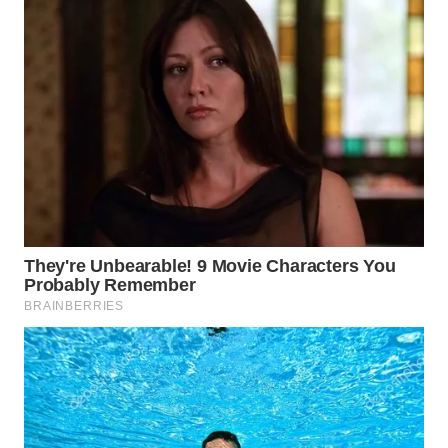
KARAWANG
WN
BEKASI
WN
BOGOR
WN
DEPOK
WN
TAPANULI
UTARA
WN
SAMOSIR