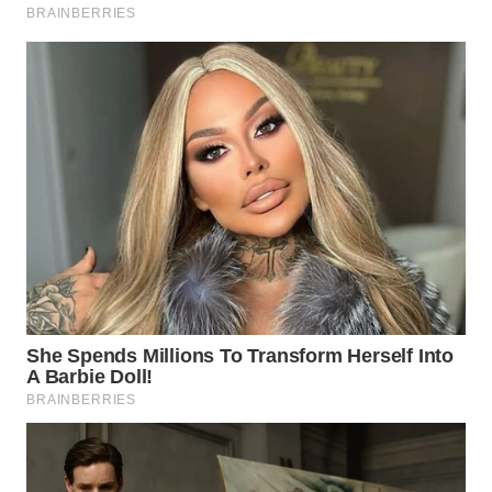
WN
PURWAKARTA
WN
PRIANGAN
TIMUR
WN
SEMARANG
WN
SOLO
WN
BOROBUDUR
WN