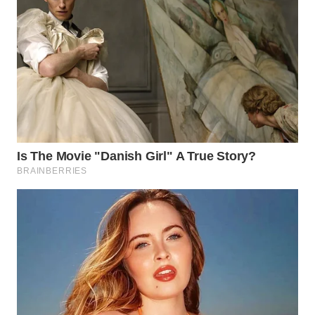
MADURA
WN
SURABAYA
WN
NATUNA
WN
BINTAN
WN
MANDALIKA
WN
LIKUPANG
WN