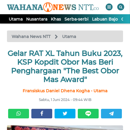
Utama
Nusantara
Khas
Serba-serbi
Labuan Bajo
Opi
WAHANA
Tutup
TV
Wahana News NTT
Utama
Gelar RAT XL Tahun Buku 2023,
UTAMA
KSP Kopdit Obor Mas Beri
NUSANTARA
Penghargaan "The Best Obor
Mas Award"
KHAS
Fransiskus Daniel Dhena Kogha - Utama
Sabtu, 1 Juni 2024 - 09:44 WIB
SERBA-
SERBI
LABUAN