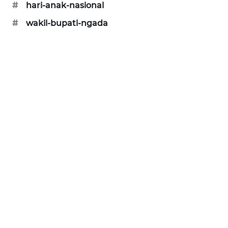
#
hari-anak-nasional
ENERGI
#
wakil-bupati-ngada
NEWS
CILEUNGSI
NEWS
BERKAT
NEWS
BERAMPU
NEWS
ANUGERAH
NEWS
AKHLAK
ID