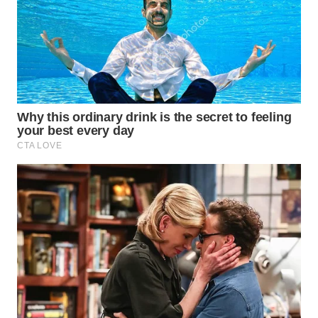
WN
PADANG
LAWAS
WN
SUMEDANG
WN
CIANJUR
WN
KEPULAUAN
SERIBU
WN
TANGERANG
WN
BINJAI