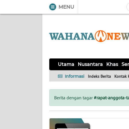
MENU
WAHANA
Tutup
TV
UTAMA
NUSANTARA
Utama
Nusantara
Khas
Ser
KHAS
Informasi
Indeks Berita
Kontak 
SERBA-
SERBI
Berita dengan tagar
#rapat-anggota-
LABUAN
BAJO