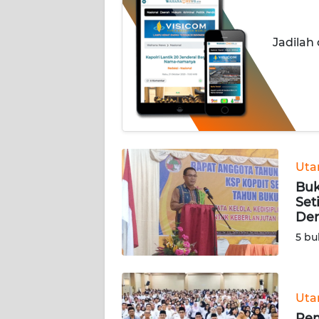
OPINI
Jadilah
Informasi
INDEKS
BERITA
KONTAK
KAMI
Ut
Buk
INFO
Set
IKLAN
Den
5 bu
TENTANG
KAMI
Ut
PEDOMAN
MEDIA
Pem