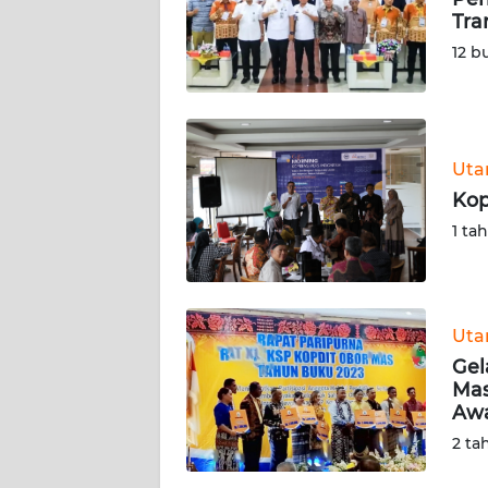
SIBER
Tra
12 b
REDAKSI
KARIR
Ut
DISCLAIMER
Kop
1 ta
Wahana
News
Regional
Ut
WN
Gel
SUMUT
Mas
Awa
WN
2 ta
JAKARTA