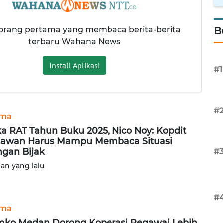
 orang pertama yang membaca berita-berita
B
terbaru Wahana News
Install Aplikasi
#1
#
ama
a RAT Tahun Buku 2025, Nico Noy: Kopdit
iawan Harus Mampu Membaca Situasi
gan Bijak
#
lan yang lalu
#
ama
ko Medan Dorong Koperasi Pegawai Lebih