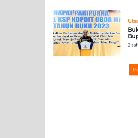
WN
JABAR
Ut
WN
Buk
BANTEN
Bup
2 ta
WN
NTT
Mu
WN
KEPRI
WN
PAPUA
WN
PAPUA
BARAT