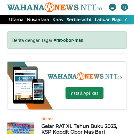
Utama
Nusantara
Khas
Serba-serbi
Labuan Bajo
Opi
WAHANA
Tutup
TV
Berita dengan tagar
#rat-obor-mas
UTAMA
NUSANTARA
KHAS
Install Aplikasi
SERBA-
SERBI
Utama
Gelar RAT XL Tahun Buku 2023,
LABUAN
KSP Kopdit Obor Mas Beri