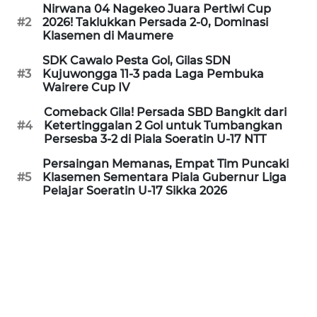
PEDOMAN
Nirwana 04 Nagekeo Juara Pertiwi Cup
MEDIA
#2
2026! Taklukkan Persada 2-0, Dominasi
SIBER
Klasemen di Maumere
SDK Cawalo Pesta Gol, Gilas SDN
REDAKSI
#3
Kujuwongga 11-3 pada Laga Pembuka
Wairere Cup IV
KARIR
Comeback Gila! Persada SBD Bangkit dari
#4
Ketertinggalan 2 Gol untuk Tumbangkan
Persesba 3-2 di Piala Soeratin U-17 NTT
DISCLAIMER
Persaingan Memanas, Empat Tim Puncaki
#5
Klasemen Sementara Piala Gubernur Liga
Wahana
Pelajar Soeratin U-17 Sikka 2026
News
Regional
WN
SUMUT
WN
JAKARTA