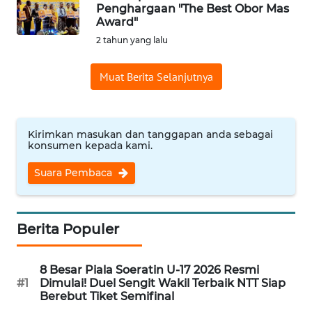
BAJO
Penghargaan "The Best Obor Mas
Award"
OPINI
2 tahun yang lalu
Muat Berita Selanjutnya
Informasi
INDEKS
BERITA
Kirimkan masukan dan tanggapan anda sebagai
konsumen kepada kami.
KONTAK
Suara Pembaca
KAMI
INFO
IKLAN
Berita Populer
TENTANG
8 Besar Piala Soeratin U-17 2026 Resmi
KAMI
#1
Dimulai! Duel Sengit Wakil Terbaik NTT Siap
Berebut Tiket Semifinal