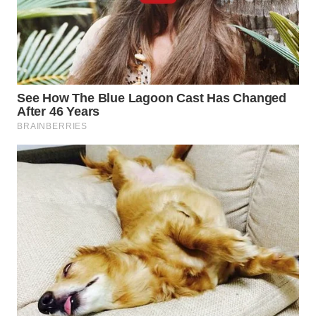
WN
LABUHANBATU
WN
TAPANULI
TENGAH
WN DELI
SERDANG
WN
TEBING
TINGGI
WN
PAKPAK
WN