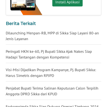
Install Aplikasi
WN
KALTENG
Berita Terkait
WN
Dilaunching Menpan-RB, MPP di Sikka Siap Layani 80-an
KALTARA
Jenis Layanan
WN
Peringati HKN ke-60, Pj Bupati Sikka Ajak Nakes Siap
KALSEL
Hadapi Tantangan dengan Kompetensi
WN
Visi-Misi Dijadikan Program Kampanye, Pj. Bupati Sikka:
KALTIM
Harus Simetris dengan RPJPD
WN
Penjabat Bupati Terima Salinan Keputusan Calon Terpilih
SULSEL
Anggota DPRD Sikka dari KPUD
WN
GORONTALO
Forkompimda Sikka Siap Dukung Operasi Timbang 2024