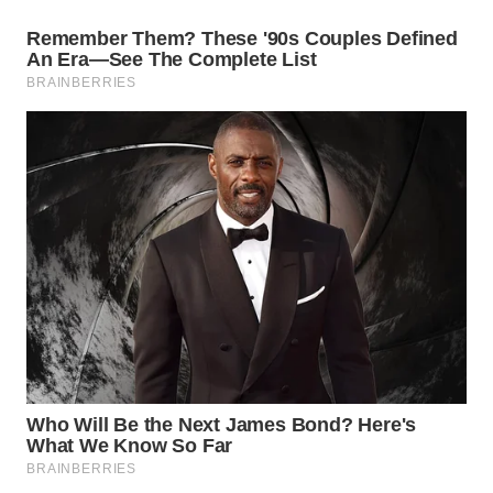
LABUANBAJO
WN
BORNEO
Wahana
Media
Group
WAHANA
NEWS
WAHANA
TANI
WAHANA
ADVOKAT
WAHANA