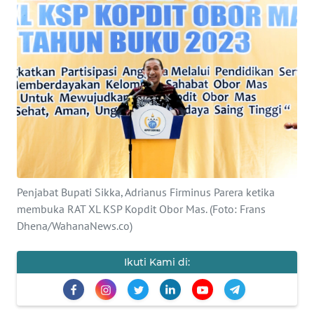
BAJO
OPINI
Informasi
INDEKS
BERITA
KONTAK
KAMI
Penjabat Bupati Sikka, Adrianus Firminus Parera ketika
membuka RAT XL KSP Kopdit Obor Mas. (Foto: Frans
INFO
Dhena/WahanaNews.co)
IKLAN
Ikuti Kami di:
TENTANG
KAMI