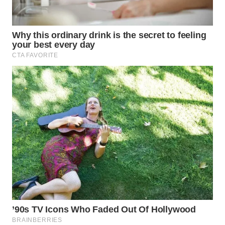
MADURA
WN
SURABAYA
WN
NATUNA
WN
BINTAN
WN
MANDALIKA
WN
LIKUPANG
WN