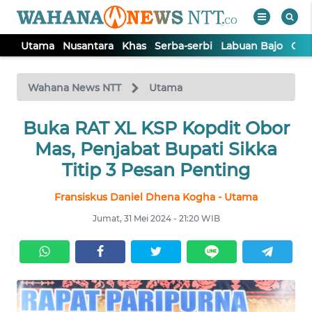
Utama
Nusantara
Khas
Serba-serbi
Labuan Bajo
Opi
WAHANA
Tutup
TV
Wahana News NTT
Utama
Buka RAT XL KSP Kopdit Obor
UTAMA
Mas, Penjabat Bupati Sikka
NUSANTARA
Titip 3 Pesan Penting
Fransiskus Daniel Dhena Kogha - Utama
KHAS
Jumat, 31 Mei 2024 - 21:20 WIB
SERBA-
SERBI
LABUAN