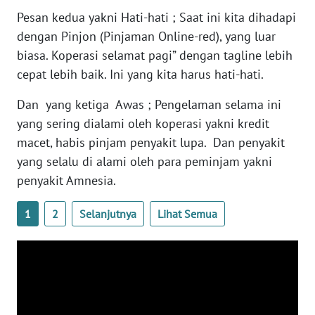
SULTENG
Pesan kedua yakni Hati-hati ; Saat ini kita dihadapi
dengan Pinjon (Pinjaman Online-red), yang luar
WN
biasa. Koperasi selamat pagi” dengan tagline lebih
SULBAR
cepat lebih baik. Ini yang kita harus hati-hati.
WN
Dan yang ketiga Awas ; Pengelaman selama ini
BABEL
yang sering dialami oleh koperasi yakni kredit
macet, habis pinjam penyakit lupa. Dan penyakit
WN
yang selalu di alami oleh para peminjam yakni
SUMBAR
penyakit Amnesia.
WN
1
2
Selanjutnya
Lihat Semua
SUMSEL
WN
BENGKULU
WN