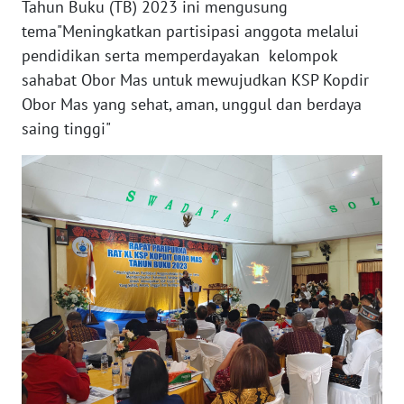
Tahun Buku (TB) 2023 ini mengusung
tema"Meningkatkan partisipasi anggota melalui
WN
pendidikan serta memperdayakan kelompok
JABAR
sahabat Obor Mas untuk mewujudkan KSP Kopdir
Obor Mas yang sehat, aman, unggul dan berdaya
WN
saing tinggi"
BANTEN
WN
NTT
WN
KEPRI
WN
PAPUA
WN
PAPUA