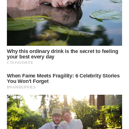
WN
CIREBON
WN
INDRAMAYU
WN
KUNINGAN
WN
MAJALENGKA
WN
SUBANG
WN
SUKABUMI