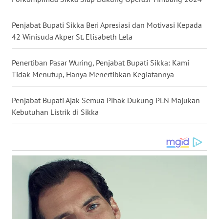
WN
Penjabat Bupati Sikka Beri Apresiasi dan Motivasi Kepada
SULUT
42 Winisuda Akper St. Elisabeth Lela
WN
Penertiban Pasar Wuring, Penjabat Bupati Sikka: Kami
MALUKU
Tidak Menutup, Hanya Menertibkan Kegiatannya
WN
Penjabat Bupati Ajak Semua Pihak Dukung PLN Majukan
MALUT
Kebutuhan Listrik di Sikka
WN
DAIRI
WN
DANAU
TOBA
WN