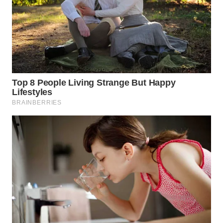
WN
PURWAKARTA
WN
PRIANGAN
TIMUR
WN
SEMARANG
WN
SOLO
WN
BOROBUDUR
WN