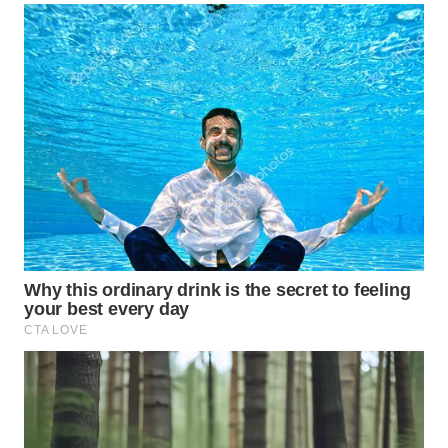
INFRASTRUKTUR
WAHANA
KONSUMEN
WAHANA
LISTRIK
WAHANA
TRAVEL
WAHANA
TV
WAHANANEWS
ID
WAHANANEWS