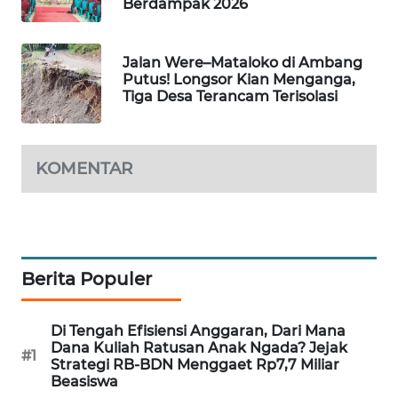
Berdampak 2026
LKKI
Jalan Were–Mataloko di Ambang
KOPEKLIN
Putus! Longsor Kian Menganga,
Tiga Desa Terancam Terisolasi
PORTAL
KONSUMEN
KOMENTAR
FORWAMKI
ALPERKLINAS
FORJASIDA
Berita Populer
TAMBANG
Di Tengah Efisiensi Anggaran, Dari Mana
NEWS
Dana Kuliah Ratusan Anak Ngada? Jejak
#1
Strategi RB-BDN Menggaet Rp7,7 Miliar
Beasiswa
SITUNGIR