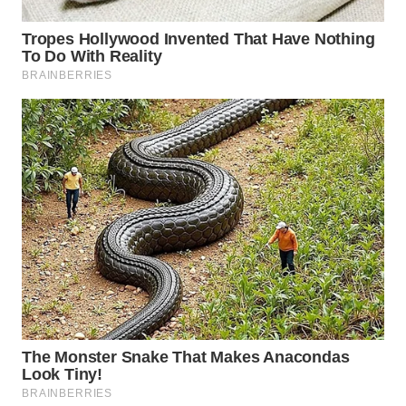
KARAWANG
WN
BEKASI
WN
BOGOR
WN
DEPOK
WN
TAPANULI
UTARA
WN
SAMOSIR