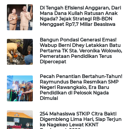
KELISTRIKAN
Di Tengah Efisiensi Anggaran, Dari
Mana Dana Kuliah Ratusan Anak
Ngada? Jejak Strategi RB-BDN
WALINKI
Menggaet Rp7,7 Miliar Beasiswa
ID
Bangun Pondasi Generasi Emas!
MAWAKA
Wabup Berni Dhey Letakkan Batu
ID
Pertama TK Sta. Veronika Wolowio,
Pemerataan Pendidikan Terus
MARTABAT
Dipercepat
NET
Pecah Penantian Bertahun-Tahun!
Raymundus Bena Resmikan SMP
PLN
Negeri Rawangkalo, Era Baru
WATCH
Pendidikan di Pelosok Ngada
Dimulai
MKLI
254 Mahasiswa STKIP Citra Bakti
Digembleng Lima Hari, Siap Terjun
LPKKI
ke Nagekeo Lewat KKNT