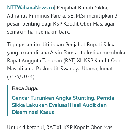
PEDOMAN
NTT.WahanaNews.co
|
Penjabat Bupati Sikka,
MEDIA
SIBER
Adrianus Firminus Parera, SE, M.Si menitipkan 3
pesan penting bagi KSP Kopdit Obor Mas, agar
REDAKSI
semakin hari semakin baik.
Tiga pesan itu dititipkan Penjabat Bupati Sikka
KARIR
yang akrab disapa Alvin Parera itu ketika membuka
Rapat Anggota Tahunan (RAT) XL KSP Kopdit Obor
DISCLAIMER
Mas, di aula Puskopdit Swadaya Utama, Jumat
(31/5/2024).
Wahana
News
Regional
Baca Juga:
Gencar Turunkan Angka Stunting, Pemda
WN
Sikka Lakukan Evaluasi Hasil Audit dan
SUMUT
Diseminasi Kasus
WN
Untuk diketahui, RAT XL KSP Kopdit Obor Mas
JAKARTA