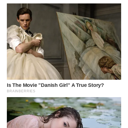
WN
PADANG
LAWAS
WN
SUMEDANG
WN
CIANJUR
WN
KEPULAUAN
SERIBU
WN
TANGERANG
WN
BINJAI