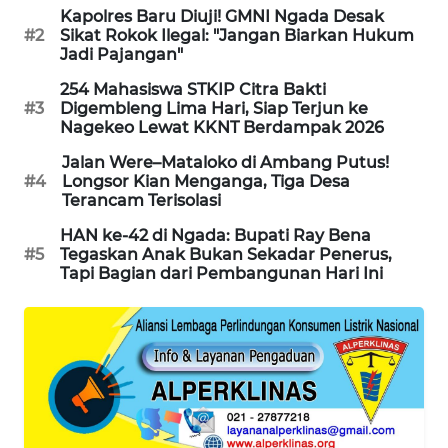
NEWS
Kapolres Baru Diuji! GMNI Ngada Desak
#2
Sikat Rokok Ilegal: "Jangan Biarkan Hukum
Jadi Pajangan"
SIDIKALANG
NEWS
254 Mahasiswa STKIP Citra Bakti
#3
Digembleng Lima Hari, Siap Terjun ke
Nagekeo Lewat KKNT Berdampak 2026
SIBARAGAS
NEWS
Jalan Were–Mataloko di Ambang Putus!
#4
Longsor Kian Menganga, Tiga Desa
Terancam Terisolasi
METRO
SIANTAR
HAN ke-42 di Ngada: Bupati Ray Bena
NEWS
#5
Tegaskan Anak Bukan Sekadar Penerus,
Tapi Bagian dari Pembangunan Hari Ini
METRO
MEDAN
NEWS
METRO
JAKARTA
NEWS