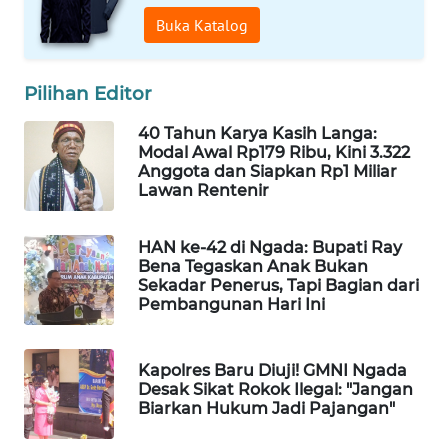
Buka Katalog
WAHANA
HEALTH
Pilihan Editor
WAHANA
40 Tahun Karya Kasih Langa:
DESA
Modal Awal Rp179 Ribu, Kini 3.322
WISATA
Anggota dan Siapkan Rp1 Miliar
Lawan Rentenir
LAPAK
WAHANA
HAN ke-42 di Ngada: Bupati Ray
Bena Tegaskan Anak Bukan
Sekadar Penerus, Tapi Bagian dari
Wahana
Pembangunan Hari Ini
Network
KONSUMEN
Kapolres Baru Diuji! GMNI Ngada
LISTRIK
Desak Sikat Rokok Ilegal: "Jangan
Biarkan Hukum Jadi Pajangan"
MASYARAKAT