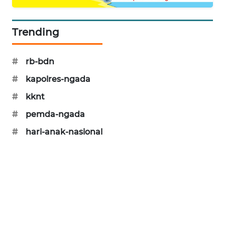
KRT
Trending
NEWS
KARING
#
rb-bdn
NEWS
#
kapolres-ngada
JURNAL
#
kknt
MARITIM
#
pemda-ngada
#
hari-anak-nasional
HUMBANG
NEWS
GARONGGANG
NEWS
FISUELRI
ID