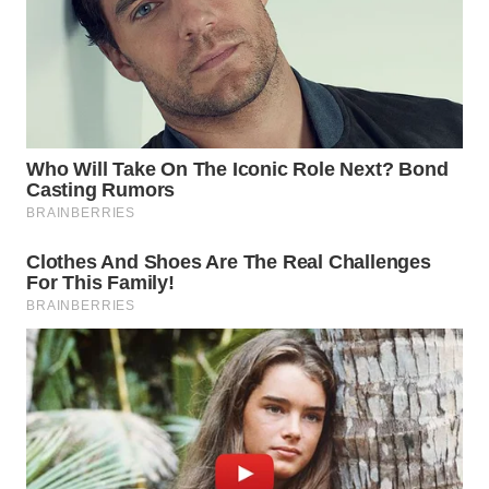
NIAS
WN
LANGKAT
WN
TAPANULI
SELATAN
WN
TANJUNG
LESUNG
WN
KARO
WN
SIMALUNGUN