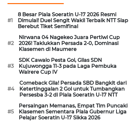
BARAT
8 Besar Piala Soeratin U-17 2026 Resmi
WN
#1
Dimulai! Duel Sengit Wakil Terbaik NTT Siap
Berebut Tiket Semifinal
RIAU
Nirwana 04 Nagekeo Juara Pertiwi Cup
#2
2026! Taklukkan Persada 2-0, Dominasi
WN
Klasemen di Maumere
SERAMBI
SDK Cawalo Pesta Gol, Gilas SDN
#3
Kujuwongga 11-3 pada Laga Pembuka
WN
Wairere Cup IV
JAMBI
Comeback Gila! Persada SBD Bangkit dari
#4
Ketertinggalan 2 Gol untuk Tumbangkan
WN
Persesba 3-2 di Piala Soeratin U-17 NTT
SULTRA
Persaingan Memanas, Empat Tim Puncaki
#5
Klasemen Sementara Piala Gubernur Liga
WN
Pelajar Soeratin U-17 Sikka 2026
NTB
WN