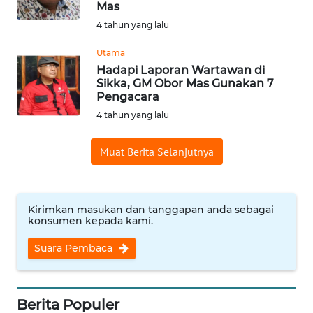
Mas
4 tahun yang lalu
WN
JABAR
Utama
Hadapi Laporan Wartawan di
Sikka, GM Obor Mas Gunakan 7
WN
Pengacara
BANTEN
4 tahun yang lalu
WN
Muat Berita Selanjutnya
NTT
WN
KEPRI
Kirimkan masukan dan tanggapan anda sebagai
konsumen kepada kami.
WN
Suara Pembaca
PAPUA
WN
Berita Populer
PAPUA