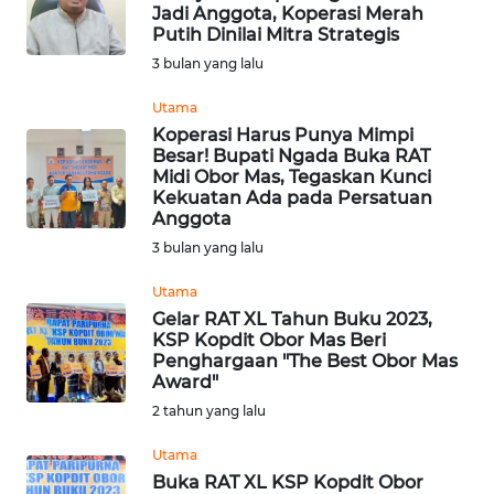
BAJO
Jadi Anggota, Koperasi Merah
Putih Dinilai Mitra Strategis
OPINI
3 bulan yang lalu
Utama
Informasi
Koperasi Harus Punya Mimpi
Besar! Bupati Ngada Buka RAT
INDEKS
Midi Obor Mas, Tegaskan Kunci
BERITA
Kekuatan Ada pada Persatuan
Anggota
3 bulan yang lalu
KONTAK
KAMI
Utama
Gelar RAT XL Tahun Buku 2023,
INFO
KSP Kopdit Obor Mas Beri
IKLAN
Penghargaan "The Best Obor Mas
Award"
2 tahun yang lalu
TENTANG
KAMI
Utama
Buka RAT XL KSP Kopdit Obor