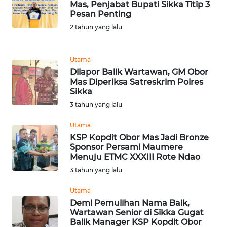
PEDOMAN
Mas, Penjabat Bupati Sikka Titip 3
MEDIA
Pesan Penting
SIBER
2 tahun yang lalu
REDAKSI
Utama
Dilapor Balik Wartawan, GM Obor
KARIR
Mas Diperiksa Satreskrim Polres
Sikka
DISCLAIMER
3 tahun yang lalu
Utama
Wahana
KSP Kopdit Obor Mas Jadi Bronze
News
Sponsor Persami Maumere
Regional
Menuju ETMC XXXIII Rote Ndao
3 tahun yang lalu
WN
SUMUT
Utama
Demi Pemulihan Nama Baik,
Wartawan Senior di Sikka Gugat
WN
Balik Manager KSP Kopdit Obor
JAKARTA