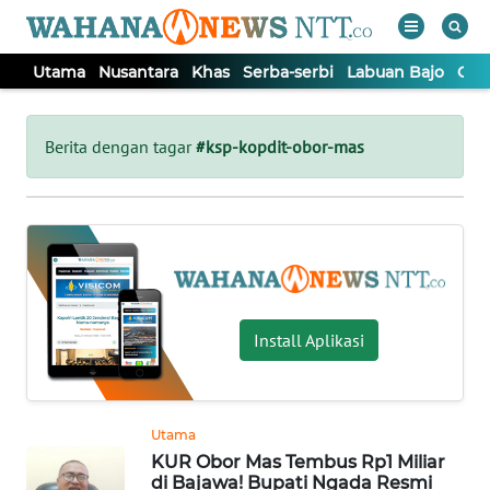
Utama
Nusantara
Khas
Serba-serbi
Labuan Bajo
Opi
WAHANA
Tutup
TV
Berita dengan tagar
#ksp-kopdit-obor-mas
UTAMA
NUSANTARA
KHAS
Install Aplikasi
SERBA-
SERBI
Utama
KUR Obor Mas Tembus Rp1 Miliar
LABUAN
di Bajawa! Bupati Ngada Resmi