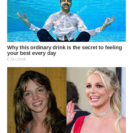
INFRASTRUKTUR
WAHANA
KONSUMEN
WAHANA
LISTRIK
WAHANA
TRAVEL
WAHANA
TV
WAHANANEWS
ID
WAHANANEWS