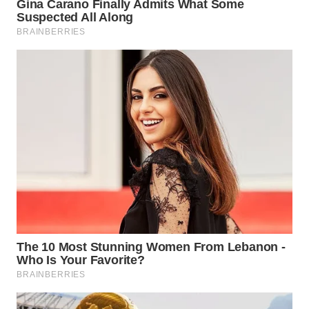
MADURA
WN
SURABAYA
WN
NATUNA
WN
BINTAN
WN
MANDALIKA
WN
LIKUPANG
WN