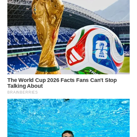
LABUANBAJO
WN
BORNEO
Wahana
Media
Group
WAHANA
NEWS
WAHANA
TANI
WAHANA
ADVOKAT
WAHANA