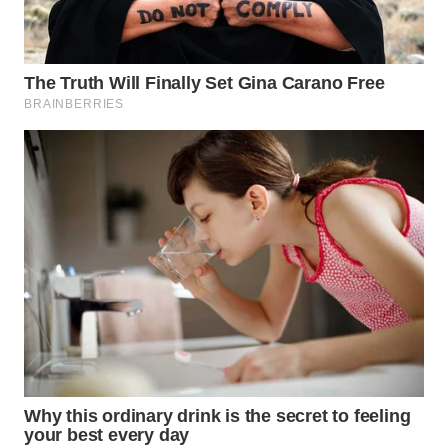
KARAWANG
WN
BEKASI
WN
BOGOR
WN
DEPOK
WN
TAPANULI
UTARA
WN
SAMOSIR