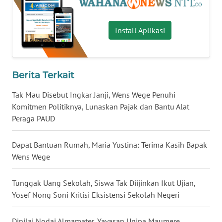
WN
Install Aplikasi
KALTENG
WN
KALTARA
Berita Terkait
Tak Mau Disebut Ingkar Janji, Wens Wege Penuhi
WN
Komitmen Politiknya, Lunaskan Pajak dan Bantu Alat
KALSEL
Peraga PAUD
WN
Dapat Bantuan Rumah, Maria Yustina: Terima Kasih Bapak
KALTIM
Wens Wege
WN
Tunggak Uang Sekolah, Siswa Tak Diijinkan Ikut Ujian,
SULSEL
Yosef Nong Soni Kritisi Eksistensi Sekolah Negeri
WN
GORONTALO
Dinilai Nodai Almamater, Yayasan Unipa Maumere