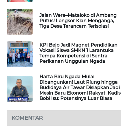
NEWS
Jalan Were–Mataloko di Ambang
SIDIKALANG
Putus! Longsor Kian Menganga,
NEWS
Tiga Desa Terancam Terisolasi
SIBARAGAS
NEWS
KPI Bejo Jadi Magnet Pendidikan
Vokasi! Siswa SMKN 1 Larantuka
Tempa Kompetensi di Sentra
METRO
Perikanan Unggulan Ngada
SIANTAR
NEWS
Harta Biru Ngada Mulai
Dibangunkan! Laut Riung hingga
METRO
Budidaya Air Tawar Disiapkan Jadi
MEDAN
Mesin Baru Ekonomi Rakyat, Kadis
NEWS
Bobi Isu: Potensinya Luar Biasa
METRO
KOMENTAR
JAKARTA
NEWS