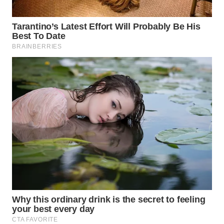
WAHANA
HEALTH
WAHANA
DESA
WISATA
LAPAK
WAHANA
Wahana
Network
KONSUMEN
LISTRIK
MASYARAKAT