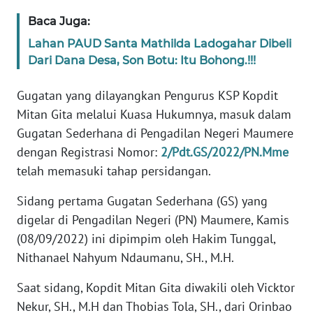
Baca Juga:
WN
Lahan PAUD Santa Mathilda Ladogahar Dibeli
JABAR
Dari Dana Desa, Son Botu: Itu Bohong.!!!
WN
Gugatan yang dilayangkan Pengurus KSP Kopdit
BANTEN
Mitan Gita melalui Kuasa Hukumnya, masuk dalam
Gugatan Sederhana di Pengadilan Negeri Maumere
WN
dengan Registrasi Nomor:
2/Pdt.GS/2022/PN.Mme
NTT
telah memasuki tahap persidangan.
WN
Sidang pertama Gugatan Sederhana (GS) yang
KEPRI
digelar di Pengadilan Negeri (PN) Maumere, Kamis
(08/09/2022) ini dipimpim oleh Hakim Tunggal,
WN
PAPUA
Nithanael Nahyum Ndaumanu, SH., M.H.
Saat sidang, Kopdit Mitan Gita diwakili oleh Vicktor
WN
Nekur, SH., M.H dan Thobias Tola, SH., dari Orinbao
PAPUA