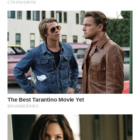
WN
PADANG
LAWAS
WN
SUMEDANG
WN
CIANJUR
WN
KEPULAUAN
SERIBU
WN
TANGERANG
WN
BINJAI