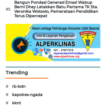
Bangun Pondasi Generasi Emas! Wabup
Berni Dhey Letakkan Batu Pertama TK Sta.
#5
ENERGI
Veronika Wolowio, Pemerataan Pendidikan
NEWS
Terus Dipercepat
CILEUNGSI
NEWS
BERKAT
NEWS
BERAMPU
NEWS
Trending
ANUGERAH
NEWS
#
rb-bdn
#
kapolres-ngada
AKHLAK
ID
#
kknt