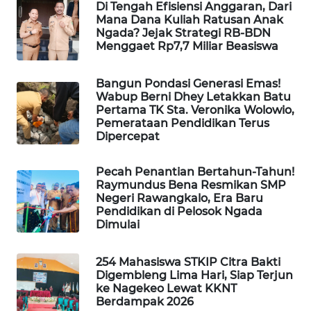
Di Tengah Efisiensi Anggaran, Dari
LKKI
Mana Dana Kuliah Ratusan Anak
Ngada? Jejak Strategi RB-BDN
Menggaet Rp7,7 Miliar Beasiswa
KOPEKLIN
Bangun Pondasi Generasi Emas!
PORTAL
Wabup Berni Dhey Letakkan Batu
KONSUMEN
Pertama TK Sta. Veronika Wolowio,
Pemerataan Pendidikan Terus
Dipercepat
FORWAMKI
Pecah Penantian Bertahun-Tahun!
ALPERKLINAS
Raymundus Bena Resmikan SMP
Negeri Rawangkalo, Era Baru
Pendidikan di Pelosok Ngada
FORJASIDA
Dimulai
TAMBANG
254 Mahasiswa STKIP Citra Bakti
NEWS
Digembleng Lima Hari, Siap Terjun
ke Nagekeo Lewat KKNT
SITUNGIR
Berdampak 2026