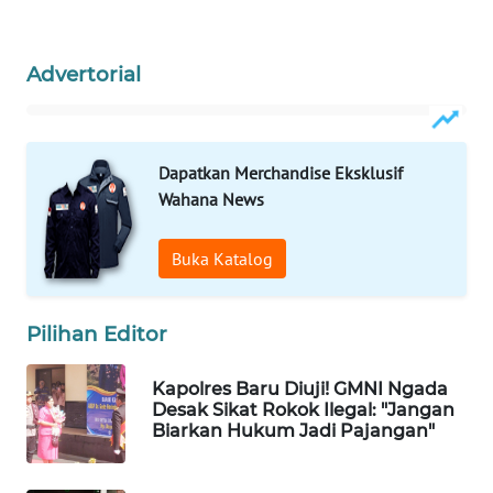
KELISTRIKAN
WALINKI
Advertorial
ID
MAWAKA
Dapatkan Merchandise Eksklusif
ID
Wahana News
MARTABAT
NET
Buka Katalog
PLN
Pilihan Editor
WATCH
Kapolres Baru Diuji! GMNI Ngada
MKLI
Desak Sikat Rokok Ilegal: "Jangan
Biarkan Hukum Jadi Pajangan"
LPKKI