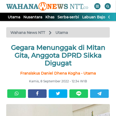
Utama
Nusantara
Khas
Serba-serbi
Labuan Bajo
Opi
WAHANA
Tutup
TV
Wahana News NTT
Utama
Gegara Menunggak di Mitan
UTAMA
Gita, Anggota DPRD Sikka
NUSANTARA
Digugat
Fransiskus Daniel Dhena Kogha - Utama
KHAS
Kamis, 8 September 2022 - 12:34 WIB
SERBA-
SERBI
LABUAN