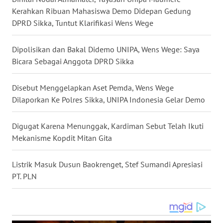
Kerahkan Ribuan Mahasiswa Demo Didepan Gedung
DPRD Sikka, Tuntut Klarifikasi Wens Wege
WN
SULUT
Dipolisikan dan Bakal Didemo UNIPA, Wens Wege: Saya
WN
Bicara Sebagai Anggota DPRD Sikka
MALUKU
Disebut Menggelapkan Aset Pemda, Wens Wege
WN
Dilaporkan Ke Polres Sikka, UNIPA Indonesia Gelar Demo
MALUT
Digugat Karena Menunggak, Kardiman Sebut Telah Ikuti
WN
Mekanisme Kopdit Mitan Gita
DAIRI
Listrik Masuk Dusun Baokrenget, Stef Sumandi Apresiasi
WN
PT. PLN
DANAU
TOBA
WN