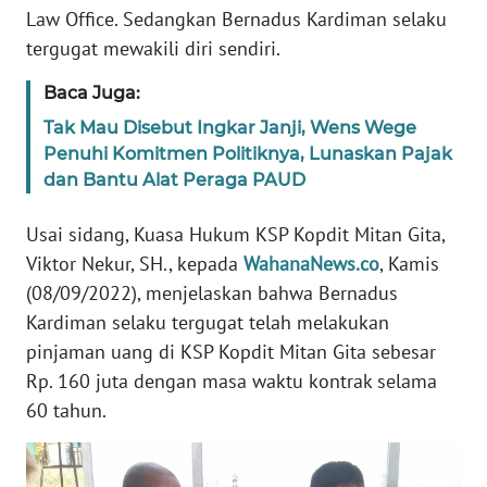
BARAT
Law Office. Sedangkan Bernadus Kardiman selaku
tergugat mewakili diri sendiri.
WN
Baca Juga:
RIAU
Tak Mau Disebut Ingkar Janji, Wens Wege
WN
Penuhi Komitmen Politiknya, Lunaskan Pajak
SERAMBI
dan Bantu Alat Peraga PAUD
WN
Usai sidang, Kuasa Hukum KSP Kopdit Mitan Gita,
JAMBI
Viktor Nekur, SH., kepada
WahanaNews.co
, Kamis
(08/09/2022), menjelaskan bahwa Bernadus
WN
Kardiman selaku tergugat telah melakukan
SULTRA
pinjaman uang di KSP Kopdit Mitan Gita sebesar
Rp. 160 juta dengan masa waktu kontrak selama
WN
60 tahun.
NTB
WN