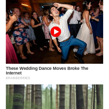
NIAS
WN
LANGKAT
WN
TAPANULI
SELATAN
WN
TANJUNG
LESUNG
WN
KARO
WN
SIMALUNGUN