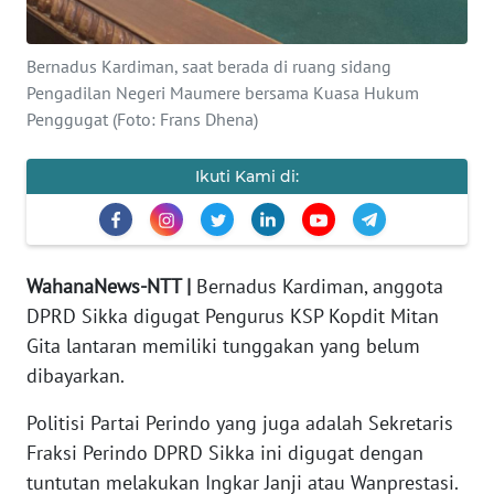
PEDOMAN
MEDIA
SIBER
Bernadus Kardiman, saat berada di ruang sidang
Pengadilan Negeri Maumere bersama Kuasa Hukum
REDAKSI
Penggugat (Foto: Frans Dhena)
KARIR
Ikuti Kami di:
DISCLAIMER
Wahana
WahanaNews-NTT |
Bernadus Kardiman, anggota
News
DPRD Sikka digugat Pengurus KSP Kopdit Mitan
Regional
Gita lantaran memiliki tunggakan yang belum
dibayarkan.
WN
SUMUT
Politisi Partai Perindo yang juga adalah Sekretaris
Fraksi Perindo DPRD Sikka ini digugat dengan
WN
tuntutan melakukan Ingkar Janji atau Wanprestasi.
JAKARTA