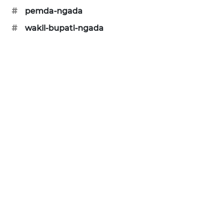
#
pemda-ngada
PERAPKI
NEWS
#
wakil-bupati-ngada
SONYA
ASA
NEWS