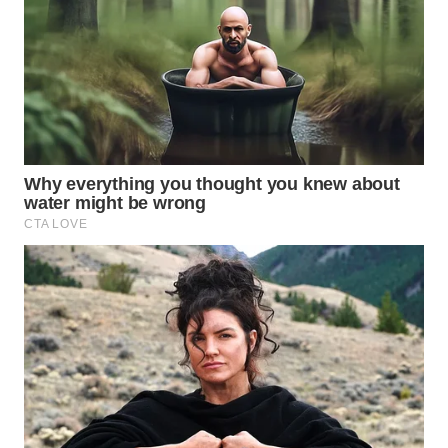
WN
LABUHANBATU
WN
TAPANULI
TENGAH
WN DELI
SERDANG
WN
TEBING
TINGGI
WN
PAKPAK
WN