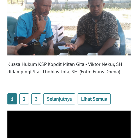
SULTENG
WN
SULBAR
WN
BABEL
Kuasa Hukum KSP Kopdit Mitan Gita - Viktor Nekur, SH
WN
SUMBAR
didampingi Staf Thobias Tola, SH. (Foto: Frans Dhena).
WN
SUMSEL
1
2
3
Selanjutnya
Lihat Semua
WN
BENGKULU
WN