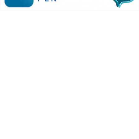
WAHANA MEDIA GROUP
|
|
|
WAHANA NEWS co
WAHANA TANI
WAHANA ADVOKAT
|
|
WAHANA INFRASTRUKTUR
WAHANA KONSUMEN
|
|
|
WAHANA LISTRIK
WAHANA TRAVEL
WAHANA TV
|
|
|
WAHANANEWS id
WAHANANEWS CO ID
WAHANANEWS NET
|
|
|
WAHANA SPORT ID
Wahana UMKM
Wahana Seleb
|
|
|
Wahana Persona
Wahana Otomotif
Wahana Health
|
Wahana Desa Wisata
Lapak Wahana