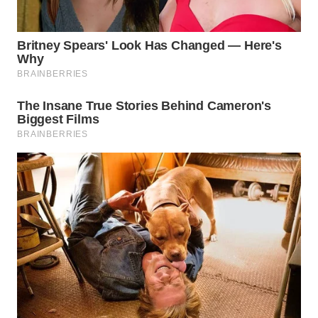
CO ID
WAHANANEWS
NET
WAHANA
SPORT
WAHANA
UMKM
WAHANA
SELEB
WAHANA
PERSONA
WAHANA
OTOMOTIF