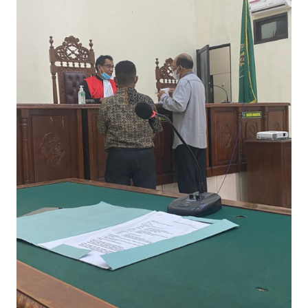
BAJO
OPINI
Informasi
INDEKS
BERITA
KONTAK
KAMI
INFO
IKLAN
TENTANG
KAMI