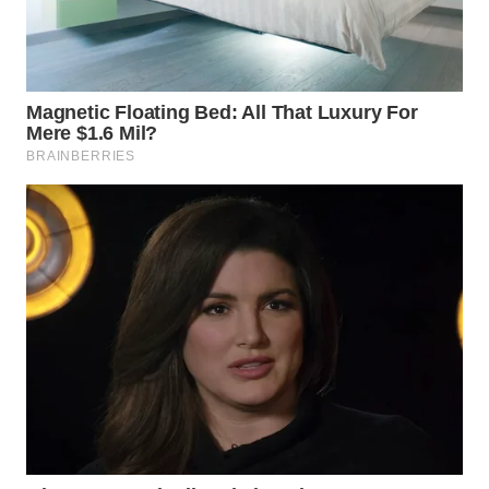
WN
PURWAKARTA
WN
PRIANGAN
TIMUR
WN
SEMARANG
WN
SOLO
WN
BOROBUDUR
WN