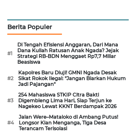
KRT
NEWS
Berita Populer
KARING
NEWS
Di Tengah Efisiensi Anggaran, Dari Mana
Dana Kuliah Ratusan Anak Ngada? Jejak
#1
Strategi RB-BDN Menggaet Rp7,7 Miliar
JURNAL
Beasiswa
MARITIM
Kapolres Baru Diuji! GMNI Ngada Desak
#2
Sikat Rokok Ilegal: "Jangan Biarkan Hukum
HUMBANG
Jadi Pajangan"
NEWS
254 Mahasiswa STKIP Citra Bakti
#3
Digembleng Lima Hari, Siap Terjun ke
GARONGGANG
Nagekeo Lewat KKNT Berdampak 2026
NEWS
Jalan Were–Mataloko di Ambang Putus!
#4
Longsor Kian Menganga, Tiga Desa
FISUELRI
Terancam Terisolasi
ID