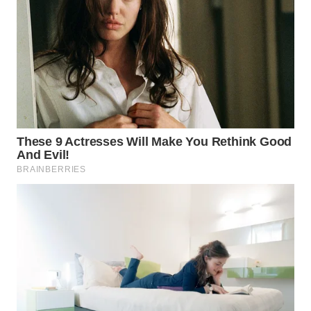
WN
CIREBON
WN
INDRAMAYU
WN
KUNINGAN
WN
MAJALENGKA
WN
SUBANG
WN
SUKABUMI