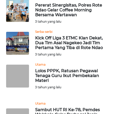
LAMPUNG
Pererat Sinergisitas, Polres Rote
Ndao Gelar Coffee Morning
WN
Bersama Wartawan
JATENG
3 tahun yang lalu
Serba-serbi
WN
Kick Off Liga 3 ETMC Kian Dekat,
NUSANTARA
Dua Tim Asal Nagekeo Jadi Tim
Pertama Yang Tiba di Rote Ndao
WN
3 tahun yang lalu
JOGJA
Utama
Lolos PPPK, Ratusan Pegawai
WN
Tenaga Guru Ikut Pembekalan
JATIM
Materi
3 tahun yang lalu
WN
BALI
Utama
WN
Sambut HUT RI Ke-78, Pemdes
KALBAR