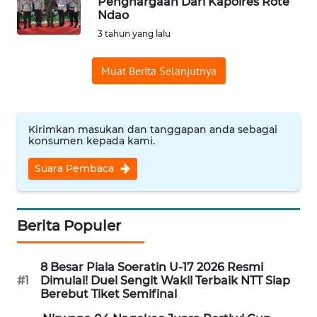
Penghargaan Dari Kapolres Rote
Ndao
WN
3 tahun yang lalu
CIREBON
Muat Berita Selanjutnya
WN
INDRAMAYU
Kirimkan masukan dan tanggapan anda sebagai
WN
konsumen kepada kami.
KUNINGAN
Suara Pembaca
WN
MAJALENGKA
Berita Populer
WN
SUBANG
8 Besar Piala Soeratin U-17 2026 Resmi
#1
Dimulai! Duel Sengit Wakil Terbaik NTT Siap
Berebut Tiket Semifinal
WN
SUKABUMI