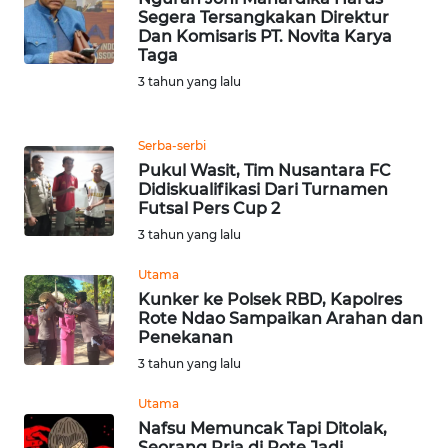
Segera Tersangkakan Direktur
Dan Komisaris PT. Novita Karya
WN
Taga
SULUT
3 tahun yang lalu
WN
MALUKU
Serba-serbi
Pukul Wasit, Tim Nusantara FC
Didiskualifikasi Dari Turnamen
WN
Futsal Pers Cup 2
MALUT
3 tahun yang lalu
WN
Utama
DAIRI
Kunker ke Polsek RBD, Kapolres
Rote Ndao Sampaikan Arahan dan
Penekanan
WN
3 tahun yang lalu
DANAU
TOBA
Utama
Nafsu Memuncak Tapi Ditolak,
WN
Seorang Pria di Rote Jadi