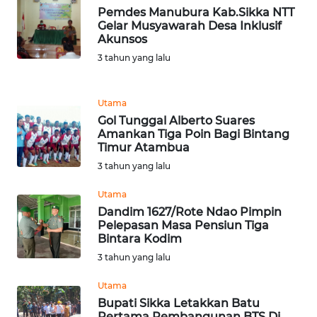
Pemdes Manubura Kab.Sikka NTT
Gelar Musyawarah Desa Inklusif
WN
Akunsos
JABAR
3 tahun yang lalu
WN
BANTEN
Utama
Gol Tunggal Alberto Suares
Amankan Tiga Poin Bagi Bintang
WN
Timur Atambua
NTT
3 tahun yang lalu
WN
Utama
KEPRI
Dandim 1627/Rote Ndao Pimpin
Pelepasan Masa Pensiun Tiga
Bintara Kodim
WN
PAPUA
3 tahun yang lalu
Utama
WN
Bupati Sikka Letakkan Batu
PAPUA
Pertama Pembangunan BTS Di