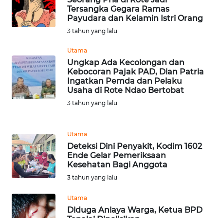
NIAS
Tersangka Gegara Ramas
Payudara dan Kelamin Istri Orang
3 tahun yang lalu
WN
LANGKAT
Utama
Ungkap Ada Kecolongan dan
WN
Kebocoran Pajak PAD, Dian Patria
TAPANULI
Ingatkan Pemda dan Pelaku
SELATAN
Usaha di Rote Ndao Bertobat
3 tahun yang lalu
WN
TANJUNG
LESUNG
Utama
Deteksi Dini Penyakit, Kodim 1602
Ende Gelar Pemeriksaan
WN
Kesehatan Bagi Anggota
KARO
3 tahun yang lalu
WN
Utama
SIMALUNGUN
Diduga Aniaya Warga, Ketua BPD