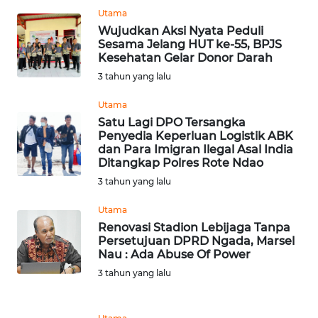
KARAWANG
Utama
Wujudkan Aksi Nyata Peduli
Sesama Jelang HUT ke-55, BPJS
WN
Kesehatan Gelar Donor Darah
BEKASI
3 tahun yang lalu
WN
Utama
BOGOR
Satu Lagi DPO Tersangka
Penyedia Keperluan Logistik ABK
dan Para Imigran Ilegal Asal India
WN
Ditangkap Polres Rote Ndao
DEPOK
3 tahun yang lalu
WN
Utama
TAPANULI
Renovasi Stadion Lebijaga Tanpa
UTARA
Persetujuan DPRD Ngada, Marsel
Nau : Ada Abuse Of Power
WN
3 tahun yang lalu
SAMOSIR