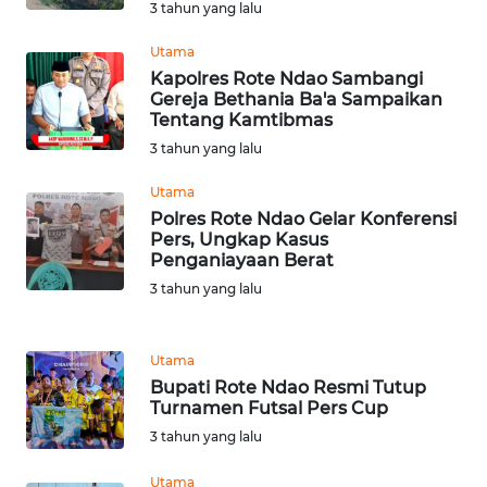
SULTENG
3 tahun yang lalu
Utama
WN
Kapolres Rote Ndao Sambangi
SULBAR
Gereja Bethania Ba'a Sampaikan
Tentang Kamtibmas
WN
3 tahun yang lalu
BABEL
Utama
Polres Rote Ndao Gelar Konferensi
WN
Pers, Ungkap Kasus
SUMBAR
Penganiayaan Berat
3 tahun yang lalu
WN
SUMSEL
Utama
Bupati Rote Ndao Resmi Tutup
WN
Turnamen Futsal Pers Cup
BENGKULU
3 tahun yang lalu
WN
Utama