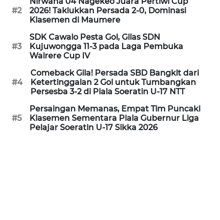
Nirwana 04 Nagekeo Juara Pertiwi Cup
#2
2026! Taklukkan Persada 2-0, Dominasi
Klasemen di Maumere
WN
PURWAKARTA
SDK Cawalo Pesta Gol, Gilas SDN
#3
Kujuwongga 11-3 pada Laga Pembuka
Wairere Cup IV
WN
PRIANGAN
Comeback Gila! Persada SBD Bangkit dari
TIMUR
#4
Ketertinggalan 2 Gol untuk Tumbangkan
Persesba 3-2 di Piala Soeratin U-17 NTT
WN
Persaingan Memanas, Empat Tim Puncaki
SEMARANG
#5
Klasemen Sementara Piala Gubernur Liga
Pelajar Soeratin U-17 Sikka 2026
WN
SOLO
WN
BOROBUDUR
WN