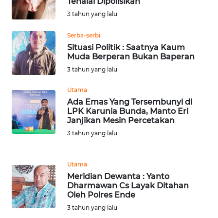
Tenalai Dipolisikan
WN
3 tahun yang lalu
LABUHANBATU
Serba-serbi
Situasi Politik : Saatnya Kaum
WN
Muda Berperan Bukan Baperan
TAPANULI
3 tahun yang lalu
TENGAH
Utama
WN DELI
Ada Emas Yang Tersembunyi di
SERDANG
LPK Karunia Bunda, Manto Eri
Janjikan Mesin Percetakan
WN
3 tahun yang lalu
TEBING
TINGGI
Utama
Meridian Dewanta : Yanto
WN
Dharmawan Cs Layak Ditahan
PAKPAK
Oleh Polres Ende
3 tahun yang lalu
WN