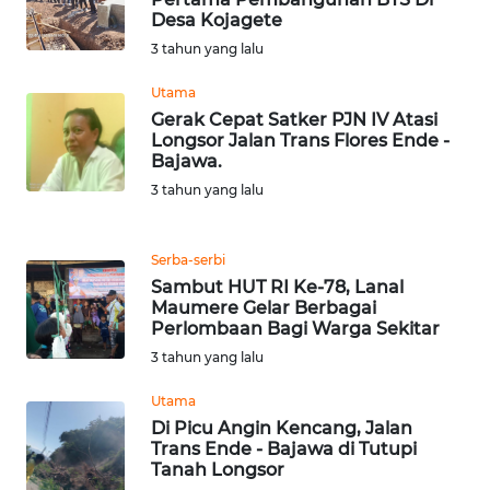
BARAT
Desa Kojagete
3 tahun yang lalu
WN
RIAU
Utama
Gerak Cepat Satker PJN IV Atasi
Longsor Jalan Trans Flores Ende -
WN
Bajawa.
SERAMBI
3 tahun yang lalu
WN
JAMBI
Serba-serbi
Sambut HUT RI Ke-78, Lanal
Maumere Gelar Berbagai
WN
Perlombaan Bagi Warga Sekitar
SULTRA
3 tahun yang lalu
WN
Utama
NTB
Di Picu Angin Kencang, Jalan
Trans Ende - Bajawa di Tutupi
Tanah Longsor
WN