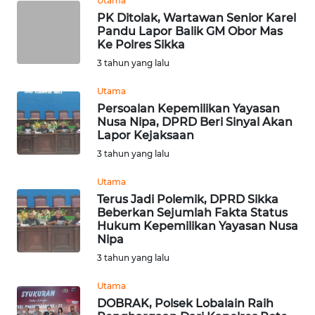
Utama
WN
PK Ditolak, Wartawan Senior Karel
PADANG
Pandu Lapor Balik GM Obor Mas
LAWAS
Ke Polres Sikka
3 tahun yang lalu
WN
SUMEDANG
Utama
Persoalan Kepemilikan Yayasan
Nusa Nipa, DPRD Beri Sinyal Akan
WN
Lapor Kejaksaan
CIANJUR
3 tahun yang lalu
WN
Utama
KEPULAUAN
Terus Jadi Polemik, DPRD Sikka
SERIBU
Beberkan Sejumlah Fakta Status
Hukum Kepemilikan Yayasan Nusa
Nipa
WN
3 tahun yang lalu
TANGERANG
Utama
WN
DOBRAK, Polsek Lobalain Raih
BINJAI