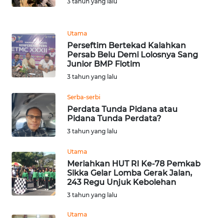
3 tahun yang lalu
PEDOMAN
MEDIA
SIBER
Utama
Perseftim Bertekad Kalahkan
REDAKSI
Persab Belu Demi Lolosnya Sang
Junior BMP Flotim
KARIR
3 tahun yang lalu
Serba-serbi
DISCLAIMER
Perdata Tunda Pidana atau
Pidana Tunda Perdata?
Wahana
3 tahun yang lalu
News
Regional
Utama
Meriahkan HUT RI Ke-78 Pemkab
WN
Sikka Gelar Lomba Gerak Jalan,
SUMUT
243 Regu Unjuk Kebolehan
3 tahun yang lalu
WN
Utama
JAKARTA