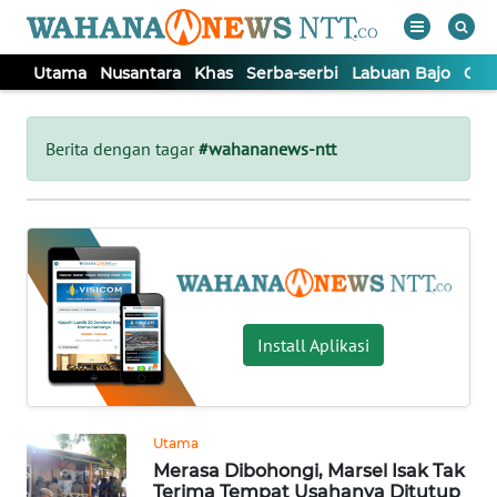
Utama
Nusantara
Khas
Serba-serbi
Labuan Bajo
Opi
WAHANA
Tutup
TV
Berita dengan tagar
#wahananews-ntt
UTAMA
NUSANTARA
KHAS
Install Aplikasi
SERBA-
SERBI
Utama
Merasa Dibohongi, Marsel Isak Tak
LABUAN
Terima Tempat Usahanya Ditutup