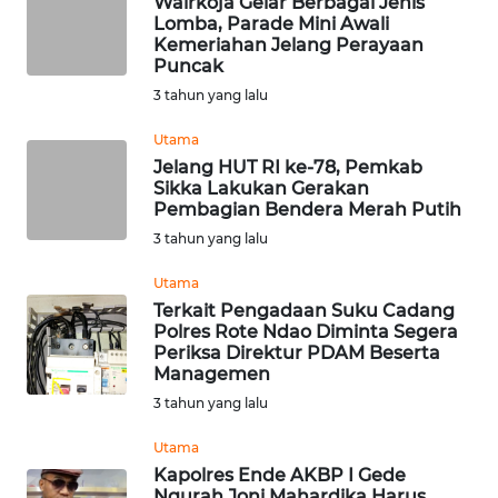
Wairkoja Gelar Berbagai Jenis
Lomba, Parade Mini Awali
Kemeriahan Jelang Perayaan
WN
Puncak
KALTENG
3 tahun yang lalu
WN
Utama
KALTARA
Jelang HUT RI ke-78, Pemkab
Sikka Lakukan Gerakan
Pembagian Bendera Merah Putih
WN
3 tahun yang lalu
KALSEL
Utama
WN
Terkait Pengadaan Suku Cadang
KALTIM
Polres Rote Ndao Diminta Segera
Periksa Direktur PDAM Beserta
Managemen
WN
3 tahun yang lalu
SULSEL
Utama
WN
Kapolres Ende AKBP I Gede
GORONTALO
Ngurah Joni Mahardika Harus