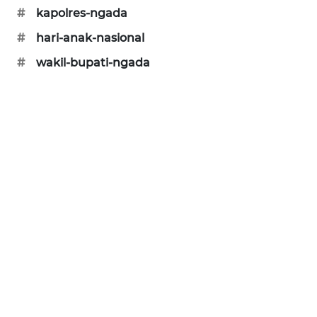
#
kapolres-ngada
KRT
#
hari-anak-nasional
NEWS
#
wakil-bupati-ngada
KARING
NEWS
JURNAL
MARITIM
HUMBANG
NEWS
GARONGGANG
NEWS
FISUELRI
ID