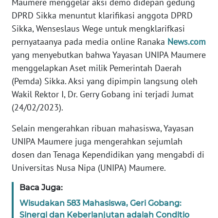
Maumere menggelar aksi demo didepan gedung
PEDOMAN
MEDIA
DPRD Sikka menuntut klarifikasi anggota DPRD
SIBER
Sikka, Wenseslaus Wege untuk mengklarifkasi
pernyataanya pada media online Ranaka
News.com
REDAKSI
yang menyebutkan bahwa Yayasan UNIPA Maumere
menggelapkan Aset milik Pemerintah Daerah
KARIR
(Pemda) Sikka. Aksi yang dipimpin langsung oleh
Wakil Rektor I, Dr. Gerry Gobang ini terjadi Jumat
DISCLAIMER
(24/02/2023).
Wahana
Selain mengerahkan ribuan mahasiswa, Yayasan
News
UNIPA Maumere juga mengerahkan sejumlah
Regional
dosen dan Tenaga Kependidikan yang mengabdi di
Universitas Nusa Nipa (UNIPA) Maumere.
WN
SUMUT
Baca Juga:
Wisudakan 583 Mahasiswa, Geri Gobang:
WN
Sinergi dan Keberlanjutan adalah Conditio
JAKARTA