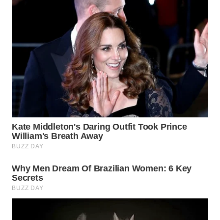
WN
PURWAKARTA
WN
PRIANGAN
TIMUR
WN
SEMARANG
WN
SOLO
WN
BOROBUDUR
WN