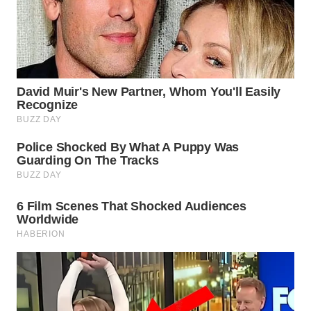
WN
LABUHANBATU
WN
TAPANULI
TENGAH
WN DELI
SERDANG
WN
TEBING
TINGGI
WN
PAKPAK
WN