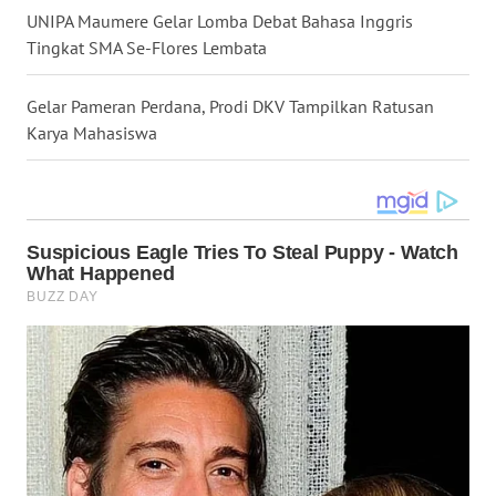
NIAS
UNIPA Maumere Gelar Lomba Debat Bahasa Inggris
Tingkat SMA Se-Flores Lembata
WN
LANGKAT
Gelar Pameran Perdana, Prodi DKV Tampilkan Ratusan
Karya Mahasiswa
WN
TAPANULI
SELATAN
WN
TANJUNG
LESUNG
WN
KARO
WN
SIMALUNGUN