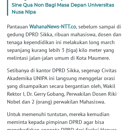
Sine Qua Non Bagi Masa Depan Universitas
Nusa Nipa
WN
JABAR
Pantauan
WahanaNews-NTT.co
, sebelum sampai di
gedung DPRD Sikka, ribuan mahasiswa, dosen dan
WN
BANTEN
tenaga kependidikan ini melakukan long march
sepanjang kurang lebih 3 (tiga) kilo meter yang
WN
melintasi jalan-jalan umum di Kota Maumere.
NTT
Setibanya di kantor DPRD Sikka, segenap Civitas
Akademika UNIPA ini langsung menggelar orasi
WN
KEPRI
yang disampaikan secara bergantian oleh, Wakil
Rektor I, Dr. Gerry Gobang, Perwakilan Dosen Riki
WN
Nobel dan 2 (orang) perwakilan Mahasiswa.
PAPUA
Untuk memenuhi tuntutan, mereka kemudian
WN
meminta kepada pimpinan DPRD agar bisa
PAPUA
menghadirkan anggota DPRD dari Fraksi Hanura,