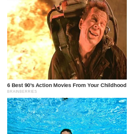
MADURA
WN
SURABAYA
WN
NATUNA
WN
BINTAN
WN
MANDALIKA
WN
LIKUPANG
WN