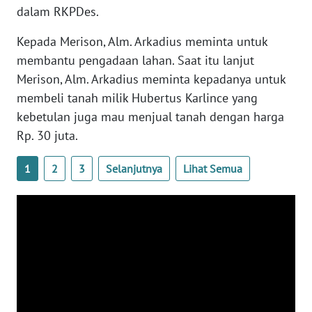
SULTENG
dalam RKPDes.
Kepada Merison, Alm. Arkadius meminta untuk
WN
SULBAR
membantu pengadaan lahan. Saat itu lanjut
Merison, Alm. Arkadius meminta kepadanya untuk
WN
membeli tanah milik Hubertus Karlince yang
BABEL
kebetulan juga mau menjual tanah dengan harga
Rp. 30 juta.
WN
SUMBAR
1
2
3
Selanjutnya
Lihat Semua
WN
SUMSEL
WN
BENGKULU
WN