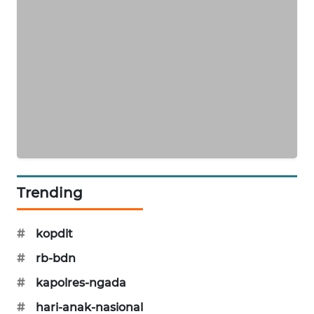
ENERGI
NEWS
CILEUNGSI
NEWS
BERKAT
NEWS
BERAMPU
Trending
NEWS
#
kopdit
ANUGERAH
NEWS
#
rb-bdn
#
kapolres-ngada
AKHLAK
ID
#
hari-anak-nasional