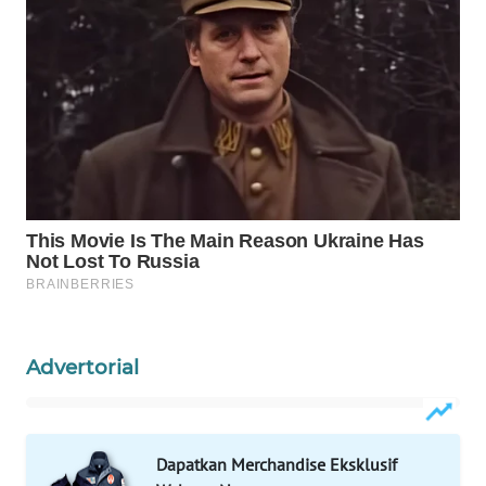
WAHANA
HEALTH
WAHANA
DESA
WISATA
LAPAK
WAHANA
Wahana
Network
Advertorial
KONSUMEN
LISTRIK
Dapatkan Merchandise Eksklusif
MASYARAKAT