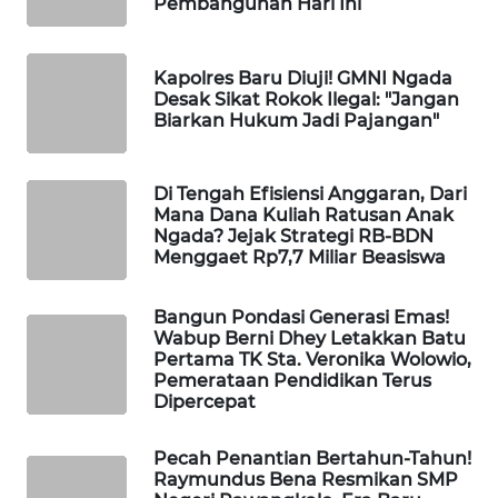
Pembangunan Hari Ini
LKKI
Kapolres Baru Diuji! GMNI Ngada
KOPEKLIN
Desak Sikat Rokok Ilegal: "Jangan
Biarkan Hukum Jadi Pajangan"
PORTAL
KONSUMEN
Di Tengah Efisiensi Anggaran, Dari
Mana Dana Kuliah Ratusan Anak
FORWAMKI
Ngada? Jejak Strategi RB-BDN
Menggaet Rp7,7 Miliar Beasiswa
ALPERKLINAS
Bangun Pondasi Generasi Emas!
Wabup Berni Dhey Letakkan Batu
FORJASIDA
Pertama TK Sta. Veronika Wolowio,
Pemerataan Pendidikan Terus
TAMBANG
Dipercepat
NEWS
Pecah Penantian Bertahun-Tahun!
Raymundus Bena Resmikan SMP
SITUNGIR