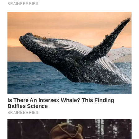
CO ID
WAHANANEWS
NET
WAHANA
SPORT
WAHANA
UMKM
WAHANA
SELEB
WAHANA
PERSONA
WAHANA
OTOMOTIF