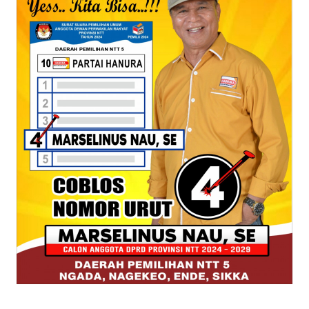
PEDOMAN
MEDIA
SIBER
REDAKSI
KARIR
DISCLAIMER
Wahana
News
Regional
WN
SUMUT
WN
JAKARTA