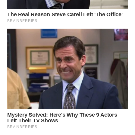
WN
PURWAKARTA
WN
PRIANGAN
TIMUR
WN
SEMARANG
WN
SOLO
WN
BOROBUDUR
WN