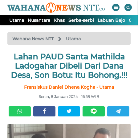
Utama
Nusantara
Khas
Serba-serbi
Labuan Bajo
Opi
WAHANA
Tutup
TV
Wahana News NTT
Utama
Lahan PAUD Santa Mathilda
UTAMA
Ladogahar Dibeli Dari Dana
NUSANTARA
Desa, Son Botu: Itu Bohong.!!!
Fransiskus Daniel Dhena Kogha - Utama
KHAS
Senin, 8 Januari 2024 - 16:59 WIB
SERBA-
SERBI
LABUAN