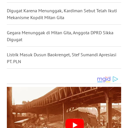
Digugat Karena Menunggak, Kardiman Sebut Telah Ikuti
WN
Mekanisme Kopdit Mitan Gita
SULUT
Gegara Menunggak di Mitan Gita, Anggota DPRD Sikka
WN
Digugat
MALUKU
Listrik Masuk Dusun Baokrenget, Stef Sumandi Apresiasi
WN
PT. PLN
MALUT
WN
DAIRI
WN
DANAU
TOBA
WN