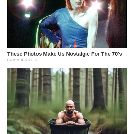
WN
PADANG
LAWAS
WN
SUMEDANG
WN
CIANJUR
WN
KEPULAUAN
SERIBU
WN
TANGERANG
WN
BINJAI