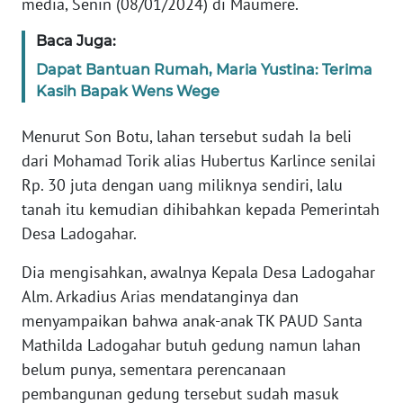
media, Senin (08/01/2024) di Maumere.
BARAT
Baca Juga:
WN
Dapat Bantuan Rumah, Maria Yustina: Terima
RIAU
Kasih Bapak Wens Wege
WN
Menurut Son Botu, lahan tersebut sudah Ia beli
SERAMBI
dari Mohamad Torik alias Hubertus Karlince senilai
Rp. 30 juta dengan uang miliknya sendiri, lalu
WN
tanah itu kemudian dihibahkan kepada Pemerintah
JAMBI
Desa Ladogahar.
WN
Dia mengisahkan, awalnya Kepala Desa Ladogahar
SULTRA
Alm. Arkadius Arias mendatanginya dan
menyampaikan bahwa anak-anak TK PAUD Santa
WN
NTB
Mathilda Ladogahar butuh gedung namun lahan
belum punya, sementara perencanaan
WN
pembangunan gedung tersebut sudah masuk