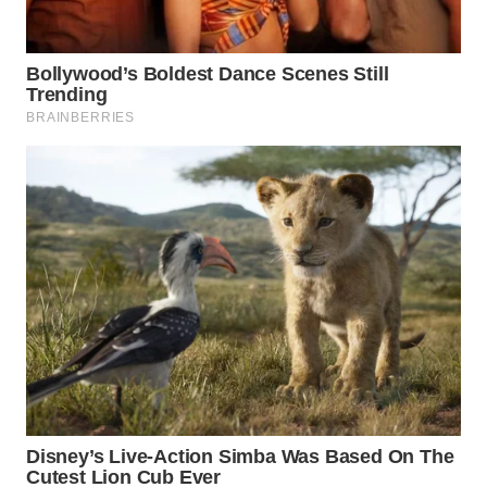
INFRASTRUKTUR
WAHANA
KONSUMEN
WAHANA
LISTRIK
WAHANA
TRAVEL
WAHANA
TV
WAHANANEWS
ID
WAHANANEWS