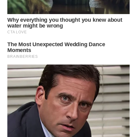
WN
CIREBON
WN
INDRAMAYU
WN
KUNINGAN
WN
MAJALENGKA
WN
SUBANG
WN
SUKABUMI