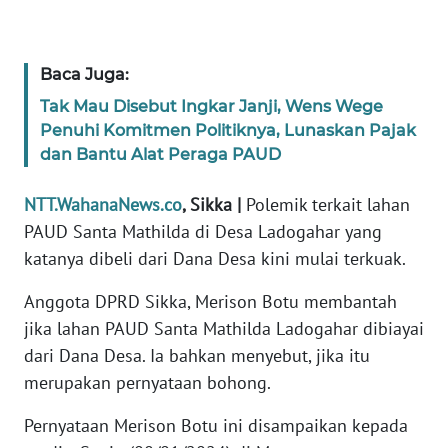
WN
JABAR
Baca Juga:
Tak Mau Disebut Ingkar Janji, Wens Wege
WN
Penuhi Komitmen Politiknya, Lunaskan Pajak
BANTEN
dan Bantu Alat Peraga PAUD
WN
NTT.WahanaNews.co
, Sikka |
Polemik terkait lahan
NTT
PAUD Santa Mathilda di Desa Ladogahar yang
katanya dibeli dari Dana Desa kini mulai terkuak.
WN
KEPRI
Anggota DPRD Sikka, Merison Botu membantah
jika lahan PAUD Santa Mathilda Ladogahar dibiayai
WN
dari Dana Desa. Ia bahkan menyebut, jika itu
PAPUA
merupakan pernyataan bohong.
WN
Pernyataan Merison Botu ini disampaikan kepada
PAPUA