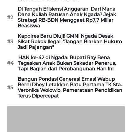
Di Tengah Efisiensi Anggaran, Dari Mana
KRT
Dana Kuliah Ratusan Anak Ngada? Jejak
#2
NEWS
Strategi RB-BDN Menggaet Rp7,7 Miliar
Beasiswa
KARING
Kapolres Baru Diuji! GMNI Ngada Desak
NEWS
#3
Sikat Rokok Ilegal: "Jangan Biarkan Hukum
Jadi Pajangan"
JURNAL
HAN ke-42 di Ngada: Bupati Ray Bena
MARITIM
#4
Tegaskan Anak Bukan Sekadar Penerus,
Tapi Bagian dari Pembangunan Hari Ini
HUMBANG
Bangun Pondasi Generasi Emas! Wabup
NEWS
Berni Dhey Letakkan Batu Pertama TK Sta.
#5
Veronika Wolowio, Pemerataan Pendidikan
Terus Dipercepat
GARONGGANG
NEWS
FISUELRI
ID