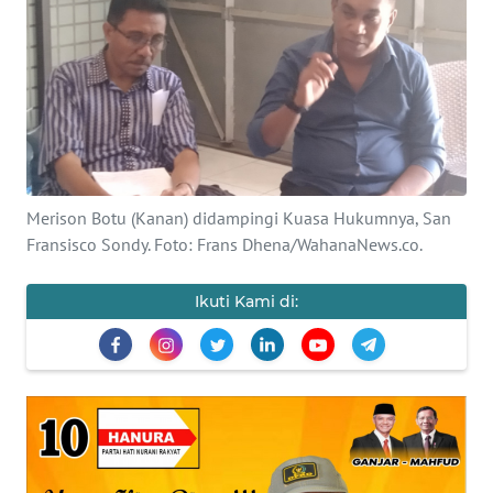
BAJO
OPINI
Informasi
INDEKS
BERITA
Merison Botu (Kanan) didampingi Kuasa Hukumnya, San
Fransisco Sondy. Foto: Frans Dhena/WahanaNews.co.
KONTAK
KAMI
Ikuti Kami di:
INFO
IKLAN
TENTANG
KAMI