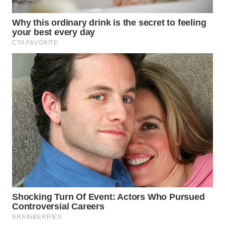
WN
LABUHANBATU
WN
TAPANULI
TENGAH
WN DELI
SERDANG
WN
TEBING
TINGGI
WN
PAKPAK
WN