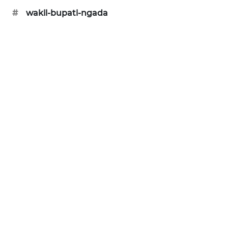
#
wakil-bupati-ngada
PERAPKI
NEWS
SONYA
ASA
NEWS