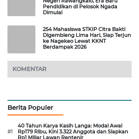
Negeri Rawangkalo, Era Baru
NEWS
Pendidikan di Pelosok Ngada
Dimulai
SIDIKALANG
NEWS
254 Mahasiswa STKIP Citra Bakti
Digembleng Lima Hari, Siap Terjun
SIBARAGAS
ke Nagekeo Lewat KKNT
Berdampak 2026
NEWS
METRO
KOMENTAR
SIANTAR
NEWS
METRO
MEDAN
NEWS
Berita Populer
METRO
40 Tahun Karya Kasih Langa: Modal Awal
JAKARTA
#1
Rp179 Ribu, Kini 3.322 Anggota dan Siapkan
NEWS
Rp1 Miliar Lawan Rentenir