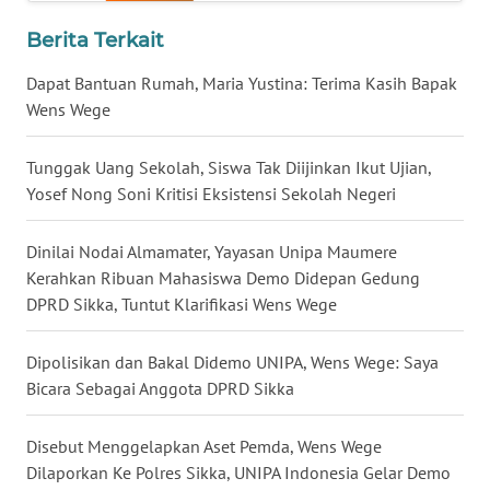
Berita Terkait
WN
KALTENG
Dapat Bantuan Rumah, Maria Yustina: Terima Kasih Bapak
Wens Wege
WN
KALTARA
Tunggak Uang Sekolah, Siswa Tak Diijinkan Ikut Ujian,
Yosef Nong Soni Kritisi Eksistensi Sekolah Negeri
WN
KALSEL
Dinilai Nodai Almamater, Yayasan Unipa Maumere
Kerahkan Ribuan Mahasiswa Demo Didepan Gedung
WN
DPRD Sikka, Tuntut Klarifikasi Wens Wege
KALTIM
Dipolisikan dan Bakal Didemo UNIPA, Wens Wege: Saya
WN
Bicara Sebagai Anggota DPRD Sikka
SULSEL
Disebut Menggelapkan Aset Pemda, Wens Wege
WN
Dilaporkan Ke Polres Sikka, UNIPA Indonesia Gelar Demo
GORONTALO