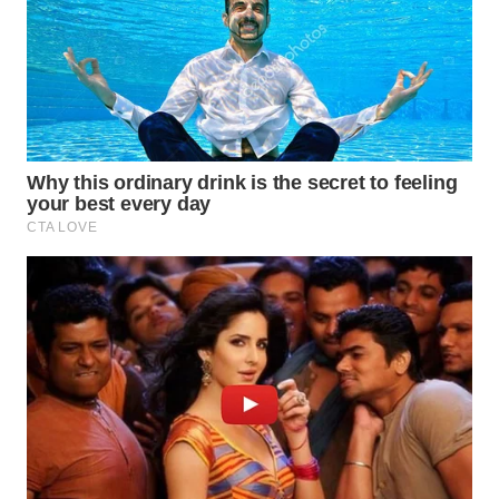
LABUANBAJO
WN
BORNEO
Wahana
Media
Group
WAHANA
NEWS
WAHANA
TANI
WAHANA
ADVOKAT
WAHANA