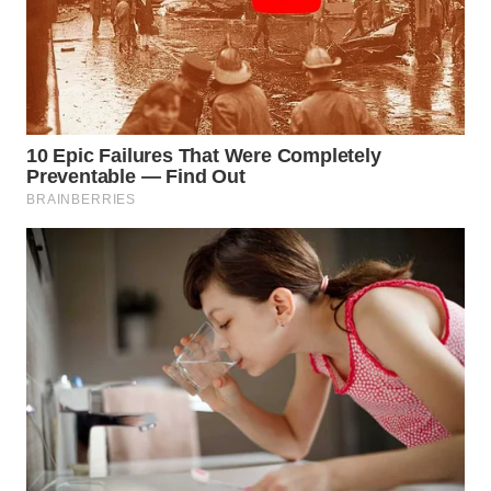
NIAS
WN
LANGKAT
WN
TAPANULI
SELATAN
WN
TANJUNG
LESUNG
WN
KARO
WN
SIMALUNGUN