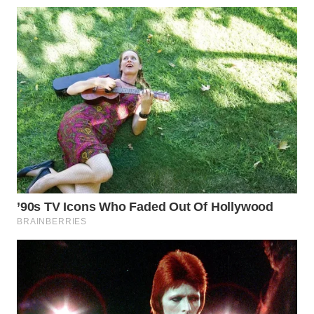
KARAWANG
WN
BEKASI
WN
BOGOR
WN
DEPOK
WN
TAPANULI
UTARA
WN
SAMOSIR