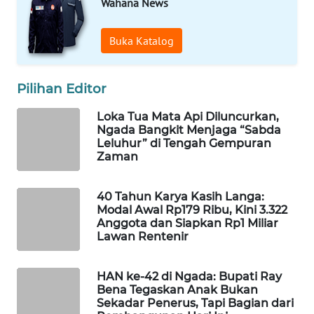
Wahana News
KELISTRIKAN
Buka Katalog
WALINKI
ID
Pilihan Editor
MAWAKA
ID
Loka Tua Mata Api Diluncurkan,
Ngada Bangkit Menjaga “Sabda
Leluhur” di Tengah Gempuran
MARTABAT
Zaman
NET
40 Tahun Karya Kasih Langa:
PLN
Modal Awal Rp179 Ribu, Kini 3.322
WATCH
Anggota dan Siapkan Rp1 Miliar
Lawan Rentenir
MKLI
HAN ke-42 di Ngada: Bupati Ray
Bena Tegaskan Anak Bukan
LPKKI
Sekadar Penerus, Tapi Bagian dari