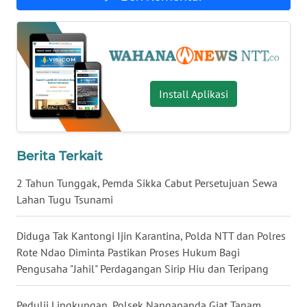
SULTENG
WN
SULBAR
WN
Install Aplikasi
BABEL
WN
Berita Terkait
SUMBAR
2 Tahun Tunggak, Pemda Sikka Cabut Persetujuan Sewa
WN
Lahan Tugu Tsunami
SUMSEL
Diduga Tak Kantongi Ijin Karantina, Polda NTT dan Polres
WN
Rote Ndao Diminta Pastikan Proses Hukum Bagi
BENGKULU
Pengusaha "Jahil" Perdagangan Sirip Hiu dan Teripang
WN
Pedulii Lingkungan, Polsek Nangapanda Giat Tanam