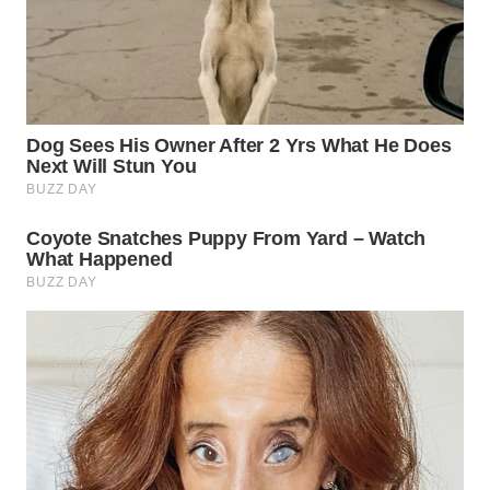
WN
CIREBON
WN
INDRAMAYU
WN
KUNINGAN
WN
MAJALENGKA
WN
SUBANG
WN
SUKABUMI