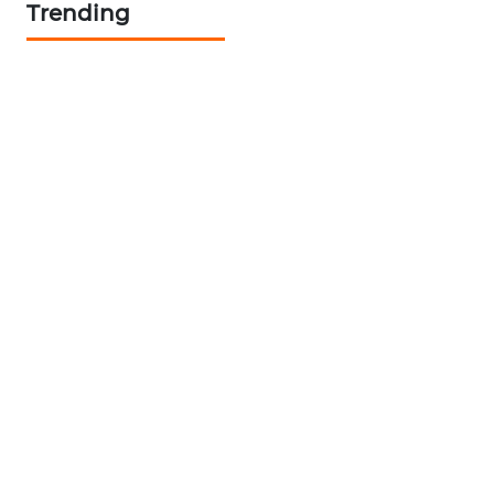
Trending
KELISTRIKAN
WALINKI
ID
MAWAKA
ID
MARTABAT
NET
PLN
WATCH
MKLI
LPKKI