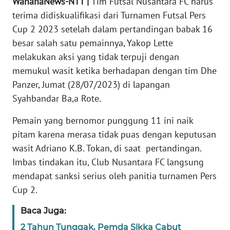
WahanaNews-NTT |
Tim Futsal Nusantara FC harus
PEDOMAN
MEDIA
terima didiskualifikasi dari Turnamen Futsal Pers
SIBER
Cup 2 2023 setelah dalam pertandingan babak 16
besar salah satu pemainnya, Yakop Lette
REDAKSI
melakukan aksi yang tidak terpuji dengan
memukul wasit ketika berhadapan dengan tim Dhe
KARIR
Panzer, Jumat (28/07/2023) di lapangan
Syahbandar Ba,a Rote.
DISCLAIMER
Pemain yang bernomor punggung 11 ini naik
Wahana
pitam karena merasa tidak puas dengan keputusan
News
wasit Adriano K.B. Tokan, di saat pertandingan.
Regional
Imbas tindakan itu, Club Nusantara FC langsung
mendapat sanksi serius oleh panitia turnamen Pers
WN
Cup 2.
SUMUT
Baca Juga:
WN
JAKARTA
2 Tahun Tunggak, Pemda Sikka Cabut