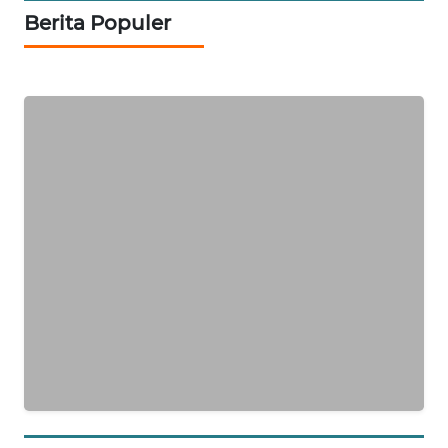
Berita Populer
WAHANA
HEALTH
WAHANA
DESA
WISATA
LAPAK
WAHANA
Wahana
Network
KONSUMEN
LISTRIK
MASYARAKAT