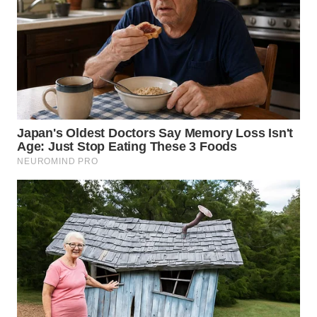
NIAS
WN
LANGKAT
WN
TAPANULI
SELATAN
WN
TANJUNG
LESUNG
WN
KARO
WN
SIMALUNGUN