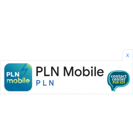
ENERGI
NEWS
CILEUNGSI
NEWS
X
BERKAT
NEWS
BERAMPU
NEWS
ANUGERAH
NEWS
AKHLAK
ID