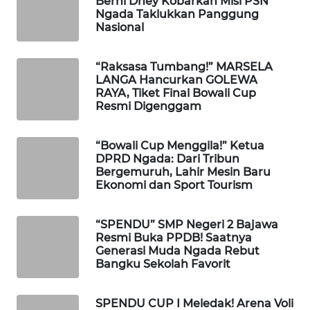
Berni Dhey Kobarkan Misi PSN
INFRASTRUKTUR
Ngada Taklukkan Panggung
Nasional
WAHANA
KONSUMEN
“Raksasa Tumbang!” MARSELA
LANGA Hancurkan GOLEWA
RAYA, Tiket Final Bowali Cup
WAHANA
Resmi Digenggam
LISTRIK
WAHANA
“Bowali Cup Menggila!” Ketua
DPRD Ngada: Dari Tribun
TRAVEL
Bergemuruh, Lahir Mesin Baru
Ekonomi dan Sport Tourism
WAHANA
TV
“SPENDU” SMP Negeri 2 Bajawa
Resmi Buka PPDB! Saatnya
WAHANANEWS
Generasi Muda Ngada Rebut
ID
Bangku Sekolah Favorit
WAHANANEWS
SPENDU CUP I Meledak! Arena Voli