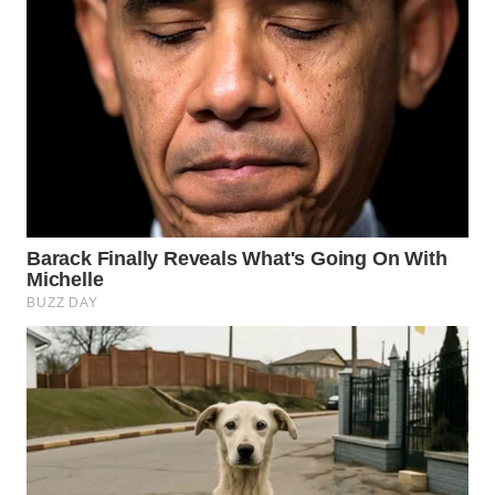
WN
PADANG
LAWAS
WN
SUMEDANG
WN
CIANJUR
WN
KEPULAUAN
SERIBU
WN
TANGERANG
WN
BINJAI