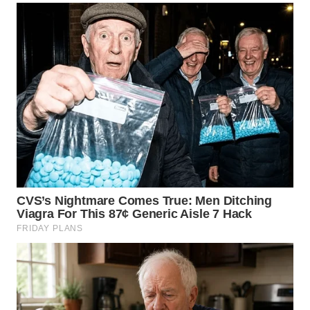
WN
SULUT
WN
MALUKU
WN
MALUT
WN
DAIRI
WN
DANAU
TOBA
WN