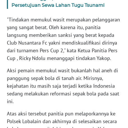
Persetujuan Sewa Lahan Tugu Tsunami
WN
"Tindakan memukul wasit merupakan pelanggaran
JABAR
yang sangat berat. Oleh karena itu, panitia
langsung memberikan sanksi yang berat kepada
WN
BANTEN
Club Nusantara Fc yakni mendiskualifikasi dirinya
dari turnamen Pers Cup 2," kata Ketua Panitia Pers
WN
Cup , Ricky Ndolu menanggapi tindakan Yakop.
NTT
Aksi pemain memukul wasit bukanlah hal aneh di
WN
panggung sepak bola di tanah air. Mirisnya,
KEPRI
kejahatan itu masih saja terjadi ketika Indonesia
sedang melakukan reformasi sepak bola pada saat
WN
ini.
PAPUA
Atas aksi tersebut panitia pun melaporkannya ke
WN
Polsek Lobalain dan akhirnya di selesaikan secara
PAPUA