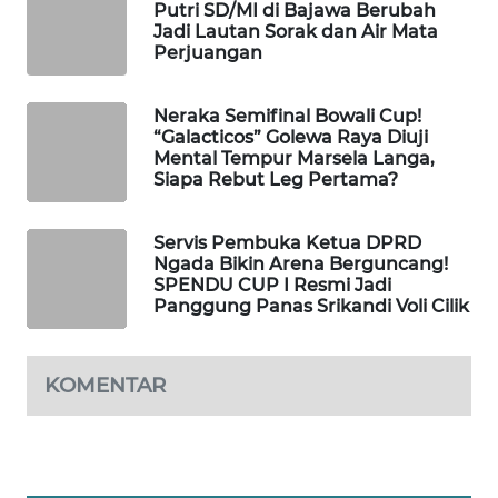
CO ID
Putri SD/MI di Bajawa Berubah
Jadi Lautan Sorak dan Air Mata
Perjuangan
WAHANANEWS
NET
Neraka Semifinal Bowali Cup!
“Galacticos” Golewa Raya Diuji
WAHANA
Mental Tempur Marsela Langa,
SPORT
Siapa Rebut Leg Pertama?
WAHANA
Servis Pembuka Ketua DPRD
UMKM
Ngada Bikin Arena Berguncang!
SPENDU CUP I Resmi Jadi
Panggung Panas Srikandi Voli Cilik
WAHANA
SELEB
KOMENTAR
WAHANA
PERSONA
WAHANA
OTOMOTIF