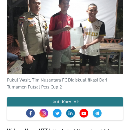
BAJO
OPINI
Informasi
INDEKS
BERITA
KONTAK
KAMI
Pukul Wasit, Tim Nusantara FC Didiskualifikasi Dari
Turnamen Futsal Pers Cup 2
INFO
IKLAN
Ikuti Kami di:
TENTANG
KAMI