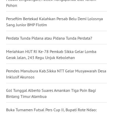
LAMPUNG
Pohon
WN
Perseftim Bertekad Kalahkan Persab Belu Demi Lolosnya
JATENG
Sang Junior BMP Flotim
WN
Perdata Tunda Pidana atau Pidana Tunda Perdata?
NUSANTARA
Meriahkan HUT RI Ke-78 Pemkab Sikka Gelar Lomba
WN
JOGJA
Gerak Jalan, 243 Regu Unjuk Kebolehan
WN
Pemdes Manubura Kab.Sikka NTT Gelar Musyawarah Desa
JATIM
Inklusif Akunsos
WN
Gol Tunggal Alberto Suares Amankan Tiga Poin Bagi
BALI
Bintang Timur Atambua
WN
Buka Turnamen Futsal Pers Cup II, Bupati Rote Ndao:
KALBAR