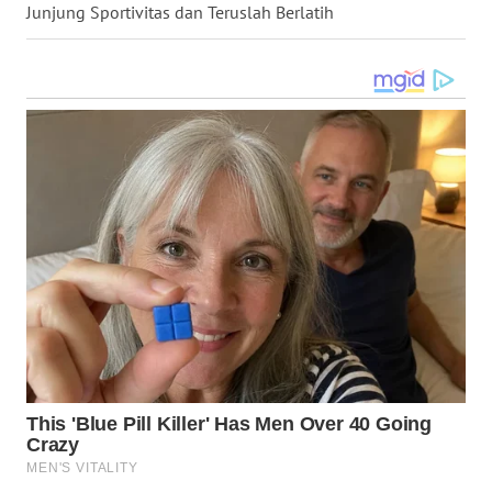
Junjung Sportivitas dan Teruslah Berlatih
WN
KALTENG
WN
KALTARA
WN
KALSEL
WN
KALTIM
WN
SULSEL
WN
GORONTALO