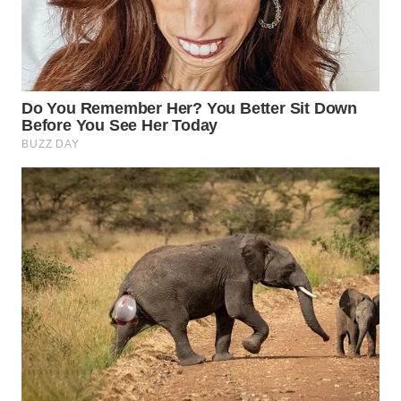
WN
PURWAKARTA
WN
PRIANGAN
TIMUR
WN
SEMARANG
WN
SOLO
WN
BOROBUDUR
WN