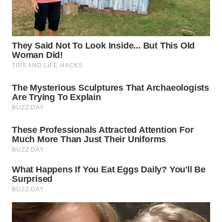
WN
LABUHANBATU
WN
TAPANULI
TENGAH
WN DELI
SERDANG
WN
TEBING
TINGGI
WN
PAKPAK
WN