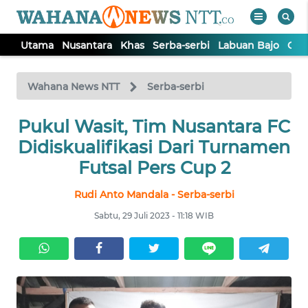
Utama
Nusantara
Khas
Serba-serbi
Labuan Bajo
Opi
WAHANA
Tutup
TV
Wahana News NTT
Serba-serbi
Pukul Wasit, Tim Nusantara FC
UTAMA
Didiskualifikasi Dari Turnamen
NUSANTARA
Futsal Pers Cup 2
Rudi Anto Mandala - Serba-serbi
KHAS
Sabtu, 29 Juli 2023 - 11:18 WIB
SERBA-
SERBI
LABUAN