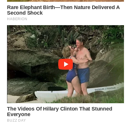
MADURA
WN
SURABAYA
WN
NATUNA
WN
BINTAN
WN
MANDALIKA
WN
LIKUPANG
WN