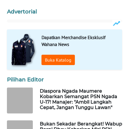
LABUANBAJO
Advertorial
WN
BORNEO
Dapatkan Merchandise Eksklusif
Wahana
Media
Wahana News
Group
Buka Katalog
WAHANA
NEWS
Pilihan Editor
WAHANA
TANI
Diaspora Ngada Maumere
Kobarkan Semangat PSN Ngada
U-17! Manajer: "Ambil Langkah
WAHANA
Cepat, Jangan Tunggu Lawan"
ADVOKAT
Bukan Sekadar Berangkat! Wabup
WAHANA