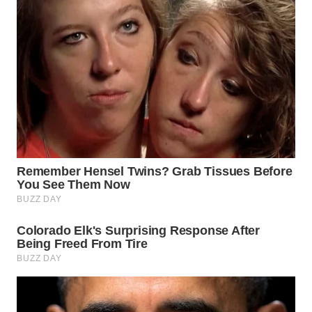
KARAWANG
WN
BEKASI
WN
BOGOR
WN
DEPOK
WN
TAPANULI
UTARA
WN
SAMOSIR