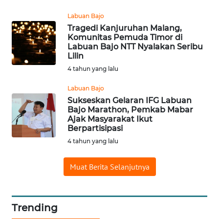
Labuan Bajo
WN
Tragedi Kanjuruhan Malang,
BORNEO
Komunitas Pemuda Timor di
Labuan Bajo NTT Nyalakan Seribu
Lilin
Wahana
4 tahun yang lalu
Media
Group
Labuan Bajo
Sukseskan Gelaran IFG Labuan
WAHANA
Bajo Marathon, Pemkab Mabar
NEWS
Ajak Masyarakat Ikut
Berpartisipasi
WAHANA
4 tahun yang lalu
TANI
Muat Berita Selanjutnya
WAHANA
ADVOKAT
Trending
WAHANA