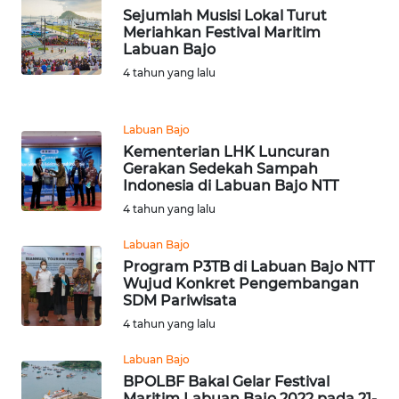
Sejumlah Musisi Lokal Turut
Meriahkan Festival Maritim
WN
Labuan Bajo
PURWAKARTA
4 tahun yang lalu
WN
PRIANGAN
Labuan Bajo
TIMUR
Kementerian LHK Luncuran
Gerakan Sedekah Sampah
WN
Indonesia di Labuan Bajo NTT
SEMARANG
4 tahun yang lalu
Labuan Bajo
WN
Program P3TB di Labuan Bajo NTT
SOLO
Wujud Konkret Pengembangan
SDM Pariwisata
WN
4 tahun yang lalu
BOROBUDUR
Labuan Bajo
BPOLBF Bakal Gelar Festival
WN
Maritim Labuan Bajo 2022 pada 21-