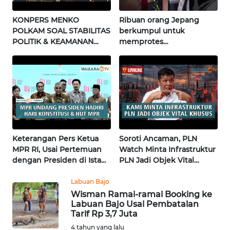
KONPERS MENKO
Ribuan orang Jepang
WN
POLKAM SOAL STABILITAS
berkumpul untuk
JATENG
POLITIK & KEAMANAN
memprotes
NASIONAL | Wahana
pembangunan masjid
Terkini
pertama di Fujisawa
WN
NUSANTARA
WN
JOGJA
Keterangan Pers Ketua
Soroti Ancaman, PLN
WN
MPR RI, Usai Pertemuan
Watch Minta Infrastruktur
JATIM
dengan Presiden di Istana
PLN Jadi Objek Vital
| Wahana Terkini
Khusus | Alperklinas
WN
Research
Labuan Bajo
BALI
Wisman Ramai-ramai Booking ke
Labuan Bajo Usai Pembatalan
Tarif Rp 3,7 Juta
WN
KALBAR
4 tahun yang lalu