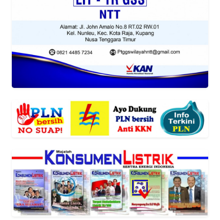
MEDIA
SIBER
REDAKSI
KARIR
DISCLAIMER
Wahana
News
Regional
WN
SUMUT
WN
JAKARTA