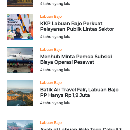
KARAWANG
4 tahun yang lalu
Labuan Bajo
WN
KKP Labuan Bajo Perkuat
BEKASI
Pelayanan Publik Lintas Sektor
4 tahun yang lalu
WN
BOGOR
Labuan Bajo
Menhub Minta Pemda Subsidi
WN
Biaya Operasi Pesawat
DEPOK
4 tahun yang lalu
WN
Labuan Bajo
TAPANULI
Batik Air Travel Fair, Labuan Bajo
UTARA
PP Hanya Rp 1,9 Juta
4 tahun yang lalu
WN
SAMOSIR
Labuan Bajo
Ayah di Labuan Bajo Tega Cabuli 3