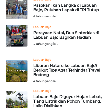
BARAT
Pasokan Ikan Langka di Labuan
Bajo, Puluhan Lapak di TPI Tutup
WN
4 tahun yang lalu
RIAU
Labuan Bajo
WN
Perayaan Natal, Dua Sinterklas di
SERAMBI
Labuan Bajo Bagikan Hadiah
4 tahun yang lalu
WN
JAMBI
Labuan Bajo
Liburan Nataru ke Labuan Bajo?
WN
Berikut Tips Agar Terhindar Travel
SULTRA
Bodong
4 tahun yang lalu
WN
NTB
Labuan Bajo
Labuan Bajo Diguyur Hujan Lebat,
Tiang Listrik dan Pohon Tumbang,
WN
Lalin Dialihkan