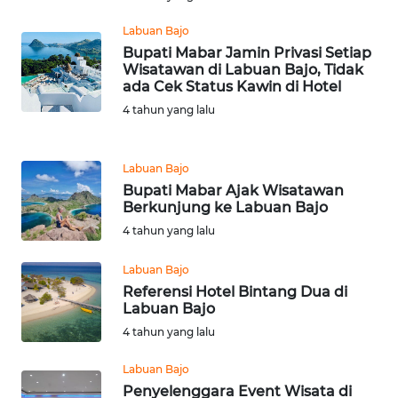
Labuan Bajo
WN
Bupati Mabar Jamin Privasi Setiap
KALTENG
Wisatawan di Labuan Bajo, Tidak
ada Cek Status Kawin di Hotel
WN
4 tahun yang lalu
KALTARA
Labuan Bajo
WN
Bupati Mabar Ajak Wisatawan
KALSEL
Berkunjung ke Labuan Bajo
4 tahun yang lalu
WN
KALTIM
Labuan Bajo
Referensi Hotel Bintang Dua di
WN
Labuan Bajo
SULSEL
4 tahun yang lalu
WN
Labuan Bajo
GORONTALO
Penyelenggara Event Wisata di