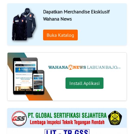
Dapatkan Merchandise Eksklusif
OPINI
Wahana News
Informasi
Buka Katalog
INDEKS
BERITA
KONTAK
KAMI
Install Aplikasi
INFO
IKLAN
TENTANG
KAMI
PEDOMAN