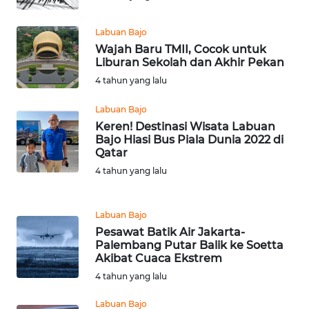
NIAS
Labuan Bajo
WN
Wajah Baru TMII, Cocok untuk
LANGKAT
Liburan Sekolah dan Akhir Pekan
4 tahun yang lalu
WN
TAPANULI
Labuan Bajo
SELATAN
Keren! Destinasi Wisata Labuan
Bajo Hiasi Bus Piala Dunia 2022 di
Qatar
WN
4 tahun yang lalu
TANJUNG
LESUNG
Labuan Bajo
WN
Pesawat Batik Air Jakarta-
KARO
Palembang Putar Balik ke Soetta
Akibat Cuaca Ekstrem
WN
4 tahun yang lalu
SIMALUNGUN
Labuan Bajo