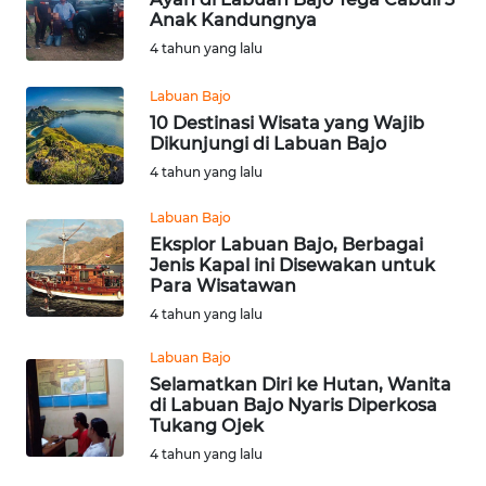
WN
Anak Kandungnya
PADANG
4 tahun yang lalu
LAWAS
Labuan Bajo
WN
10 Destinasi Wisata yang Wajib
SUMEDANG
Dikunjungi di Labuan Bajo
4 tahun yang lalu
WN
CIANJUR
Labuan Bajo
Eksplor Labuan Bajo, Berbagai
Jenis Kapal ini Disewakan untuk
WN
Para Wisatawan
KEPULAUAN
SERIBU
4 tahun yang lalu
Labuan Bajo
WN
Selamatkan Diri ke Hutan, Wanita
TANGERANG
di Labuan Bajo Nyaris Diperkosa
Tukang Ojek
WN
4 tahun yang lalu
BINJAI