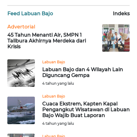
WN
Feed Labuan Bajo
Indeks
JABAR
Advertorial
45 Tahun Menanti Air, SMPN 1
WN
Talibura Akhirnya Merdeka dari
BANTEN
Krisis
WN
Labuan Bajo
NTT
Labuan Bajo dan 4 Wilayah Lain
Diguncang Gempa
WN
4 tahun yang lalu
KEPRI
Labuan Bajo
WN
Cuaca Ekstrem, Kapten Kapal
Pengangkut Wisatawan di Labuan
PAPUA
Bajo Wajib Buat Laporan
4 tahun yang lalu
WN
PAPUA
Labuan Bajo