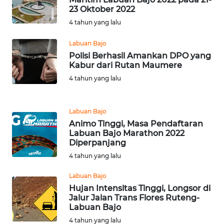
MADURA
23 Oktober 2022
4 tahun yang lalu
WN
SURABAYA
Labuan Bajo
Polisi Berhasil Amankan DPO yang
WN
Kabur dari Rutan Maumere
NATUNA
4 tahun yang lalu
WN
Labuan Bajo
BINTAN
Animo Tinggi, Masa Pendaftaran
Labuan Bajo Marathon 2022
WN
Diperpanjang
MANDALIKA
4 tahun yang lalu
WN
Labuan Bajo
LIKUPANG
Hujan Intensitas Tinggi, Longsor di
Jalur Jalan Trans Flores Ruteng-
Labuan Bajo
WN
4 tahun yang lalu
LABUANBAJO