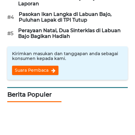
Laporan
Pasokan Ikan Langka di Labuan Bajo,
WAHANANEWS
#4
Puluhan Lapak di TPI Tutup
NET
Perayaan Natal, Dua Sinterklas di Labuan
#5
Bajo Bagikan Hadiah
WAHANA
SPORT
Kirimkan masukan dan tanggapan anda sebagai
konsumen kepada kami.
WAHANA
UMKM
Suara Pembaca
WAHANA
SELEB
Berita Populer
WAHANA
PERSONA
WAHANA
OTOMOTIF