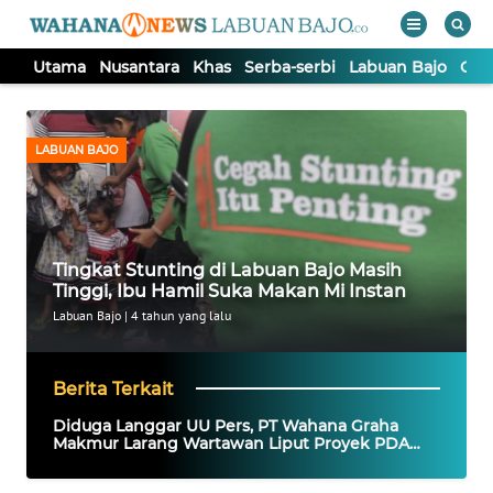
Utama
Nusantara
Khas
Serba-serbi
Labuan Bajo
Opi
WAHANA
Tutup
TV
LABUAN BAJO
UTAMA
NUSANTARA
Tingkat Stunting di Labuan Bajo Masih
Tinggi, Ibu Hamil Suka Makan Mi Instan
KHAS
Labuan Bajo
|
4 tahun yang lalu
SERBA-
Berita Terkait
SERBI
Diduga Langgar UU Pers, PT Wahana Graha
Makmur Larang Wartawan Liput Proyek PDAM
Provsu Rp25 Miliar
LABUAN
BAJO