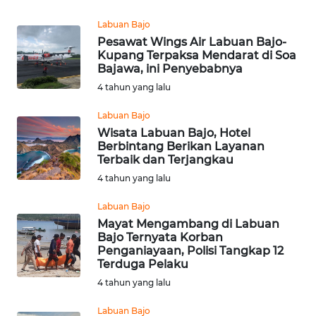
Labuan Bajo
WN
Pesawat Wings Air Labuan Bajo-
CIREBON
Kupang Terpaksa Mendarat di Soa
Bajawa, ini Penyebabnya
WN
4 tahun yang lalu
INDRAMAYU
Labuan Bajo
Wisata Labuan Bajo, Hotel
WN
Berbintang Berikan Layanan
KUNINGAN
Terbaik dan Terjangkau
4 tahun yang lalu
WN
MAJALENGKA
Labuan Bajo
Mayat Mengambang di Labuan
Bajo Ternyata Korban
WN
Penganiayaan, Polisi Tangkap 12
SUBANG
Terduga Pelaku
4 tahun yang lalu
WN
SUKABUMI
Labuan Bajo