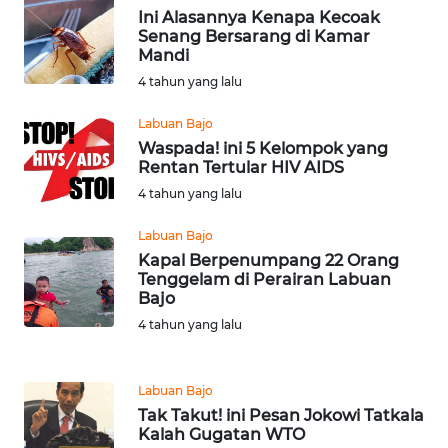
Ini Alasannya Kenapa Kecoak
WN
Senang Bersarang di Kamar
LABUHANBATU
Mandi
4 tahun yang lalu
WN
TAPANULI
Labuan Bajo
TENGAH
Waspada! ini 5 Kelompok yang
Rentan Tertular HIV AIDS
WN DELI
4 tahun yang lalu
SERDANG
Labuan Bajo
Kapal Berpenumpang 22 Orang
WN
Tenggelam di Perairan Labuan
TEBING
Bajo
TINGGI
4 tahun yang lalu
WN
PAKPAK
Labuan Bajo
Tak Takut! ini Pesan Jokowi Tatkala
Kalah Gugatan WTO
WN