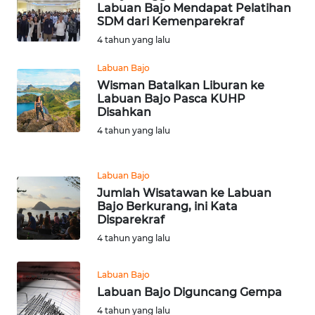
Labuan Bajo Mendapat Pelatihan
SDM dari Kemenparekraf
WN
4 tahun yang lalu
SULUT
Labuan Bajo
WN
Wisman Batalkan Liburan ke
MALUKU
Labuan Bajo Pasca KUHP
Disahkan
4 tahun yang lalu
WN
MALUT
Labuan Bajo
WN
Jumlah Wisatawan ke Labuan
DAIRI
Bajo Berkurang, ini Kata
Disparekraf
WN
4 tahun yang lalu
DANAU
TOBA
Labuan Bajo
Labuan Bajo Diguncang Gempa
WN
4 tahun yang lalu