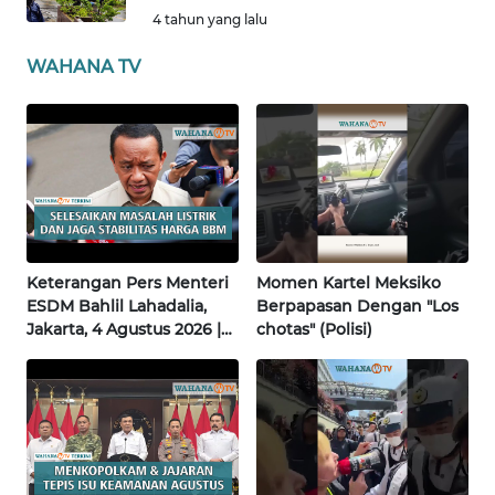
SULTENG
4 tahun yang lalu
WN
WAHANA TV
SULBAR
WN
BABEL
WN
SUMBAR
Keterangan Pers Menteri
Momen Kartel Meksiko
WN
ESDM Bahlil Lahadalia,
Berpapasan Dengan "Los
SUMSEL
Jakarta, 4 Agustus 2026 |
chotas" (Polisi)
Wahana Terkini
WN
BENGKULU
WN
LAMPUNG