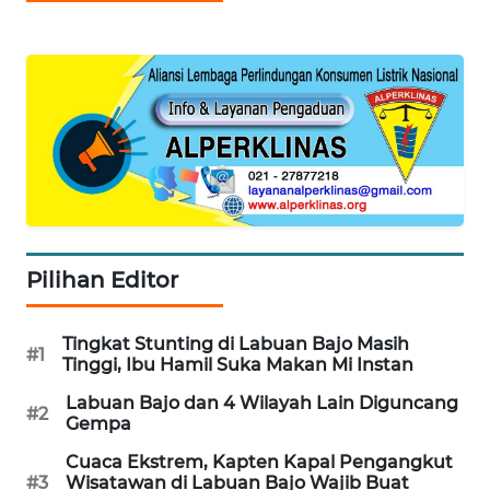
INFRASTRUKTUR
WAHANA
KONSUMEN
WAHANA
LISTRIK
WAHANA
TRAVEL
Pilihan Editor
WAHANA
TV
Tingkat Stunting di Labuan Bajo Masih
#1
Tinggi, Ibu Hamil Suka Makan Mi Instan
WAHANANEWS
Labuan Bajo dan 4 Wilayah Lain Diguncang
ID
#2
Gempa
Cuaca Ekstrem, Kapten Kapal Pengangkut
WAHANANEWS
#3
Wisatawan di Labuan Bajo Wajib Buat
CO ID