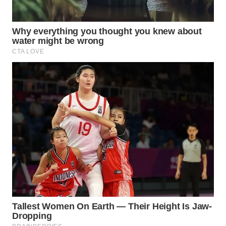
WN
BORNEO
Wahana
Media
Group
WAHANA
NEWS
WAHANA
TANI
WAHANA
ADVOKAT
WAHANA