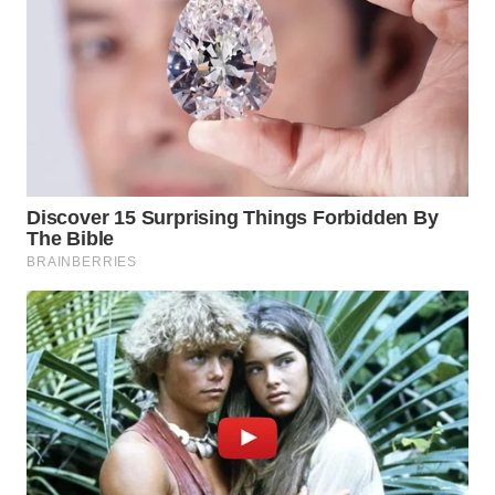
KARAWANG
WN
BEKASI
WN
BOGOR
WN
DEPOK
WN
TAPANULI
UTARA
WN
SAMOSIR