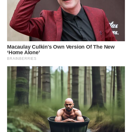
MADURA
WN
SURABAYA
WN
NATUNA
WN
BINTAN
WN
MANDALIKA
WN
LIKUPANG
WN
LABUANBAJO