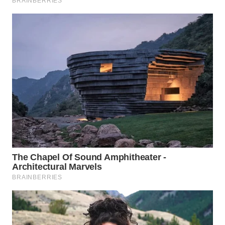
INFRASTRUKTUR
WAHANA
KONSUMEN
WAHANA
LISTRIK
WAHANA
TRAVEL
WAHANA
TV
WAHANANEWS
ID
WAHANANEWS
CO ID