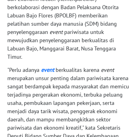
MEDIA
berkolaborasi dengan Badan Pelaksana Otorita
SIBER
Labuan Bajo Flores (BPOLBF) memberikan
pelatihan sumber daya manusia (SDM) bidang
REDAKSI
penyelenggaraan
event
pariwisata untuk
mewujudkan penyelenggaraan berkualitas di
KARIR
Labuan Bajo, Manggarai Barat, Nusa Tenggara
Timur.
DISCLAIMER
"Perlu adanya
event
berkualitas karena
event
Wahana
merupakan unsur penting dalam pariwisata karena
News
sangat berdampak kepada masyarakat dan memicu
Regional
terjadinya pergerakan ekonomi, terbuka peluang
usaha, pembukaan lapangan pekerjaan, serta
WN
menjadi daya tarik wisata, penggerak ekonomi
SUMUT
daerah, dan mampu membangkitkan sektor
pariwisata dan ekonomi kreatif," kata Sekretaris
WN
JAKARTA
Deputi Bidang Sumber Daya dan Kelembagaan