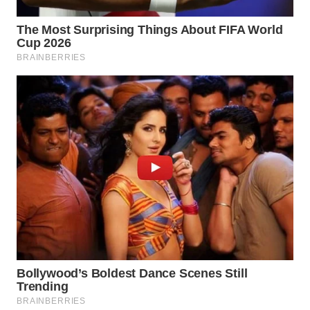
NIAS
WN
LANGKAT
WN
TAPANULI
SELATAN
WN
TANJUNG
LESUNG
WN
KARO
WN
SIMALUNGUN