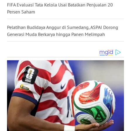
FIFA Evaluasi Tata Kelola Usai Batalkan Penjualan 20
Persen Saham
WN
SULUT
Pelatihan Budidaya Anggur di Sumedang, ASPAI Dorong
Generasi Muda Berkarya hingga Panen Melimpah
WN
MALUKU
WN
MALUT
WN
DAIRI
WN
DANAU
TOBA
WN