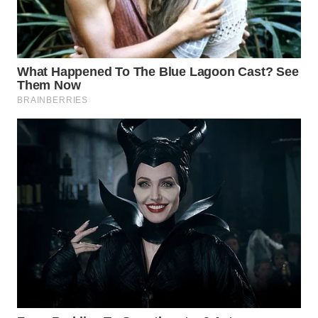
WN
PADANG
LAWAS
WN
SUMEDANG
WN
CIANJUR
WN
KEPULAUAN
SERIBU
WN
TANGERANG
WN
BINJAI