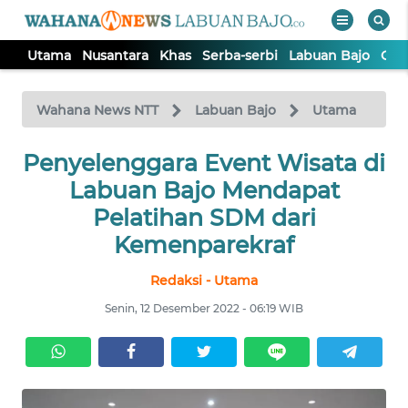
Utama
Nusantara
Khas
Serba-serbi
Labuan Bajo
Opi
WAHANA
Tutup
TV
Wahana News NTT
Labuan Bajo
Utama
Penyelenggara Event Wisata di
UTAMA
Labuan Bajo Mendapat
NUSANTARA
Pelatihan SDM dari
Kemenparekraf
KHAS
Redaksi - Utama
Senin, 12 Desember 2022 - 06:19 WIB
SERBA-
SERBI
LABUAN
BAJO