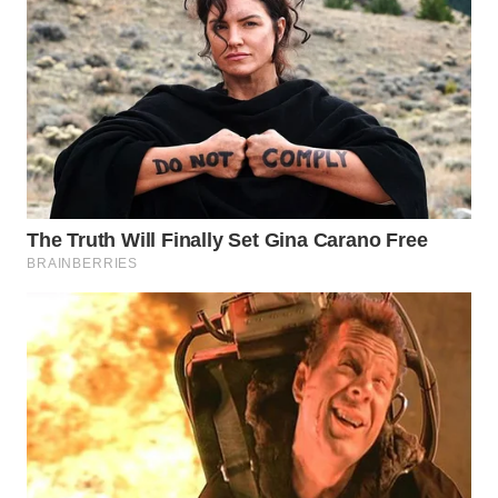
WAHANANEWS
NET
WAHANA
SPORT
WAHANA
UMKM
WAHANA
SELEB
WAHANA
PERSONA
WAHANA
OTOMOTIF