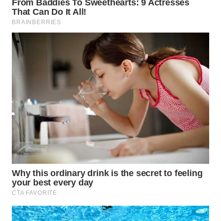
WN
CIREBON
WN
INDRAMAYU
WN
KUNINGAN
WN
MAJALENGKA
WN
SUBANG
WN
SUKABUMI