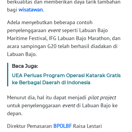
berkualitas dan memberikan daya tarik tambahan
BARAT
bagi
wisatawan
.
WN
Adela menyebutkan beberapa contoh
RIAU
penyelenggaraan
event
seperti Labuan Bajo
Maritime Festival, IFG Labuan Bajo Marathon, dan
WN
acara sampingan G20 telah berhasil diadakan di
SERAMBI
Labuan Bajo.
WN
Baca Juga:
JAMBI
UEA Perluas Program Operasi Katarak Gratis
ke Berbagai Daerah di Indonesia
WN
SULTRA
Menurut dia, hal itu dapat menjadi
pilot project
untuk penyelenggaraan
event
di Labuan Bajo ke
WN
NTB
depan.
Direktur Pemasaran
BPOLBF
Raisa Lestari
WN