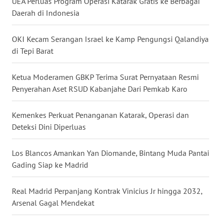
UEA Perluas Program Operasi Katarak Gratis ke Berbagai
Daerah di Indonesia
WN
KALTENG
OKI Kecam Serangan Israel ke Kamp Pengungsi Qalandiya
di Tepi Barat
WN
KALTARA
Ketua Moderamen GBKP Terima Surat Pernyataan Resmi
Penyerahan Aset RSUD Kabanjahe Dari Pemkab Karo
WN
KALSEL
Kemenkes Perkuat Penanganan Katarak, Operasi dan
Deteksi Dini Diperluas
WN
KALTIM
Los Blancos Amankan Yan Diomande, Bintang Muda Pantai
Gading Siap ke Madrid
WN
SULSEL
Real Madrid Perpanjang Kontrak Vinicius Jr hingga 2032,
Arsenal Gagal Mendekat
WN
GORONTALO