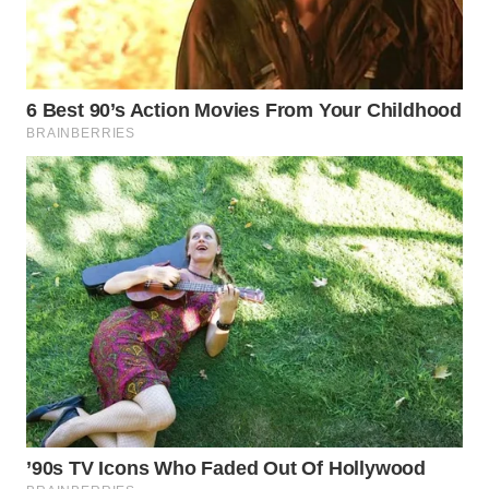
WAHANA
HEALTH
WAHANA
DESA
WISATA
LAPAK
WAHANA
Wahana
Network
KONSUMEN
LISTRIK
MASYARAKAT