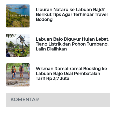
NEWS
Liburan Nataru ke Labuan Bajo?
SIDIKALANG
Berikut Tips Agar Terhindar Travel
NEWS
Bodong
SIBARAGAS
NEWS
Labuan Bajo Diguyur Hujan Lebat,
Tiang Listrik dan Pohon Tumbang,
Lalin Dialihkan
METRO
SIANTAR
NEWS
Wisman Ramai-ramai Booking ke
Labuan Bajo Usai Pembatalan
METRO
Tarif Rp 3,7 Juta
MEDAN
NEWS
KOMENTAR
METRO
JAKARTA
NEWS