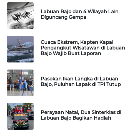
LKKI
Labuan Bajo dan 4 Wilayah Lain
Diguncang Gempa
KOPEKLIN
PORTAL
KONSUMEN
Cuaca Ekstrem, Kapten Kapal
Pengangkut Wisatawan di Labuan
Bajo Wajib Buat Laporan
FORWAMKI
ALPERKLINAS
Pasokan Ikan Langka di Labuan
Bajo, Puluhan Lapak di TPI Tutup
FORJASIDA
TAMBANG
NEWS
Perayaan Natal, Dua Sinterklas di
Labuan Bajo Bagikan Hadiah
SITUNGIR