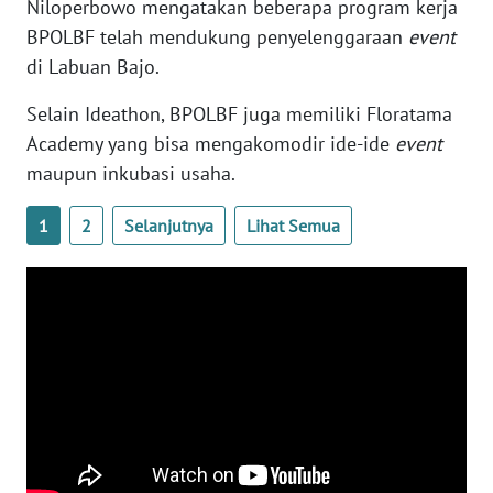
SULTENG
Niloperbowo mengatakan beberapa program kerja
BPOLBF telah mendukung penyelenggaraan
event
WN
di Labuan Bajo.
SULBAR
Selain Ideathon, BPOLBF juga memiliki Floratama
Academy yang bisa mengakomodir ide-ide
event
WN
BABEL
maupun inkubasi usaha.
WN
1
2
Selanjutnya
Lihat Semua
SUMBAR
WN
SUMSEL
WN
BENGKULU
WN
LAMPUNG