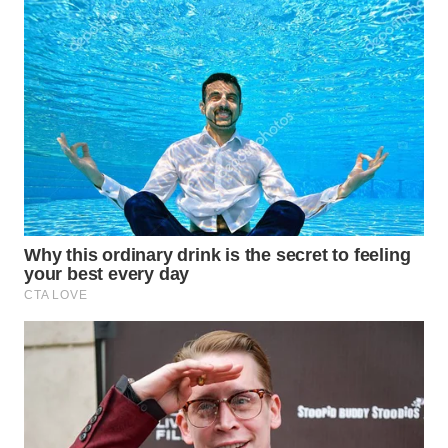
WN
PURWAKARTA
WN
PRIANGAN
TIMUR
WN
SEMARANG
WN
SOLO
WN
BOROBUDUR
WN