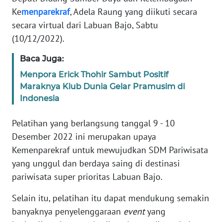
Ke
menparekraf
, Adela Raung yang diikuti secara
WN
secara virtual dari Labuan Bajo, Sabtu
JABAR
(10/12/2022).
WN
Baca Juga:
BANTEN
Menpora Erick Thohir Sambut Positif
Maraknya Klub Dunia Gelar Pramusim di
WN
Indonesia
NTT
Pelatihan yang berlangsung tanggal 9 - 10
WN
Desember 2022 ini merupakan upaya
KEPRI
Kemenparekraf untuk mewujudkan SDM Pariwisata
yang unggul dan berdaya saing di destinasi
WN
pariwisata super prioritas Labuan Bajo.
PAPUA
Selain itu, pelatihan itu dapat mendukung semakin
WN
banyaknya penyelenggaraan
event
yang
PAPUA