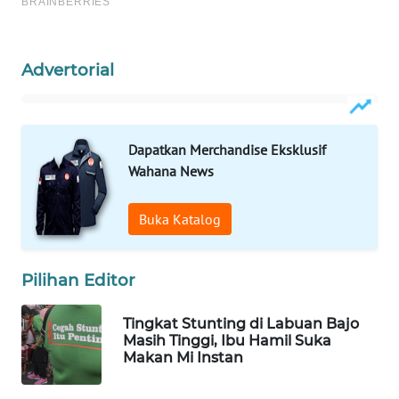
KELISTRIKAN
WALINKI
Advertorial
ID
MAWAKA
ID
Dapatkan Merchandise Eksklusif
Wahana News
MARTABAT
NET
Buka Katalog
PLN
WATCH
Pilihan Editor
MKLI
Tingkat Stunting di Labuan Bajo
Masih Tinggi, Ibu Hamil Suka
Makan Mi Instan
LPKKI