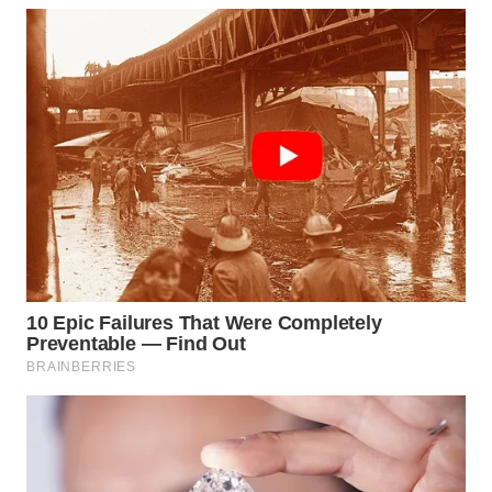
WN
LABUHANBATU
WN
TAPANULI
TENGAH
WN DELI
SERDANG
WN
TEBING
TINGGI
WN
PAKPAK
WN