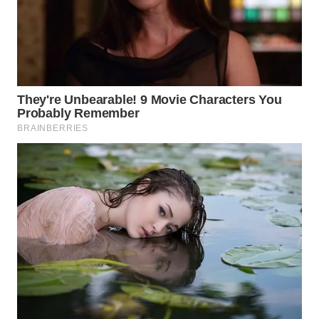
WAHANANEWS
NET
WAHANA
SPORT
WAHANA
UMKM
WAHANA
SELEB
WAHANA
PERSONA
WAHANA
OTOMOTIF