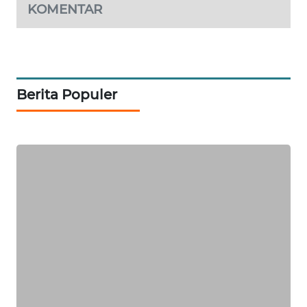
NEWS
KOMENTAR
SIDIKALANG
NEWS
SIBARAGAS
Berita Populer
NEWS
METRO
SIANTAR
NEWS
METRO
MEDAN
NEWS
METRO
JAKARTA
NEWS