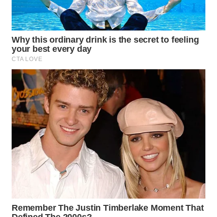
MADURA
WN
SURABAYA
WN
NATUNA
WN
BINTAN
WN
MANDALIKA
WN
LIKUPANG
WN
LABUANBAJO