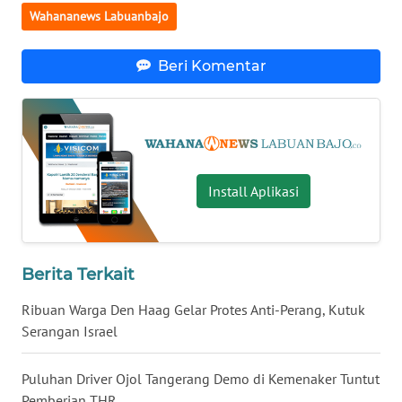
Wahananews Labuanbajo
WN
JATENG
Beri Komentar
WN
NUSANTARA
WN
Install Aplikasi
JOGJA
WN
JATIM
Berita Terkait
Ribuan Warga Den Haag Gelar Protes Anti-Perang, Kutuk
WN
BALI
Serangan Israel
WN
Puluhan Driver Ojol Tangerang Demo di Kemenaker Tuntut
KALBAR
Pemberian THR