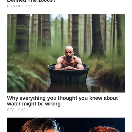
WN
BORNEO
Wahana
Media
Group
WAHANA
NEWS
WAHANA
TANI
WAHANA
ADVOKAT
WAHANA