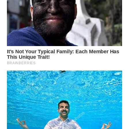
WN
PURWAKARTA
WN
PRIANGAN
TIMUR
WN
SEMARANG
WN
SOLO
WN
BOROBUDUR
WN