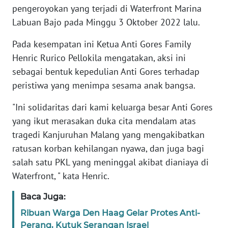
pengeroyokan yang terjadi di Waterfront Marina
Labuan Bajo pada Minggu 3 Oktober 2022 lalu.
WN
JABAR
Pada kesempatan ini Ketua Anti Gores Family
Henric Rurico Pellokila mengatakan, aksi ini
WN
BANTEN
sebagai bentuk kepedulian Anti Gores terhadap
peristiwa yang menimpa sesama anak bangsa.
WN
"Ini solidaritas dari kami keluarga besar Anti Gores
NTT
yang ikut merasakan duka cita mendalam atas
tragedi Kanjuruhan Malang yang mengakibatkan
WN
KEPRI
ratusan korban kehilangan nyawa, dan juga bagi
salah satu PKL yang meninggal akibat dianiaya di
WN
Waterfront, " kata Henric.
PAPUA
Baca Juga:
WN
Ribuan Warga Den Haag Gelar Protes Anti-
PAPUA
Perang, Kutuk Serangan Israel