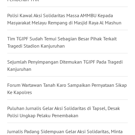
WN
Polisi Kawal Aksi Solidaritas Massa AMMBU Kepada
KALTENG
Masyarakat Melayu Rempang di Masjid Raya Al Mashun
WN
Tim TGIPF Sudah Temui Sebagian Besar Pihak Terkait
KALTARA
Tragedi Stadion Kanjuruhan
WN
Sejumlah Penyimpangan Ditemukan TGIPF Pada Tragedi
KALSEL
Kanjuruhan
WN
Forum Wartawan Tanah Karo Sampaikan Pernyataan Sikap
KALTIM
Ke Kapolres
WN
Puluhan Jurnalis Gelar Aksi Solidaritas di Tapsel, Desak
SULSEL
Polisi Ungkap Pelaku Penembakan
WN
Jurnalis Padang Sidempuan Gelar Aksi Solidaritas, Minta
GORONTALO