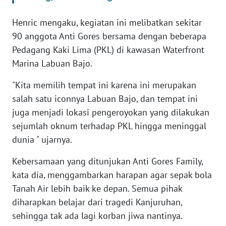
BARAT
Henric mengaku, kegiatan ini melibatkan sekitar
WN
90 anggota Anti Gores bersama dengan beberapa
RIAU
Pedagang Kaki Lima (PKL) di kawasan Waterfront
Marina Labuan Bajo.
WN
SERAMBI
"Kita memilih tempat ini karena ini merupakan
salah satu iconnya Labuan Bajo, dan tempat ini
WN
juga menjadi lokasi pengeroyokan yang dilakukan
JAMBI
sejumlah oknum terhadap PKL hingga meninggal
dunia " ujarnya.
WN
SULTRA
Kebersamaan yang ditunjukan Anti Gores Family,
kata dia, menggambarkan harapan agar sepak bola
WN
Tanah Air lebih baik ke depan. Semua pihak
NTB
diharapkan belajar dari tragedi Kanjuruhan,
sehingga tak ada lagi korban jiwa nantinya.
WN