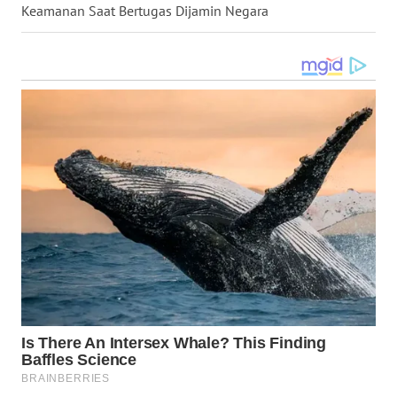
Keamanan Saat Bertugas Dijamin Negara
WN
SULUT
WN
MALUKU
WN
MALUT
WN
DAIRI
WN
DANAU
TOBA
WN