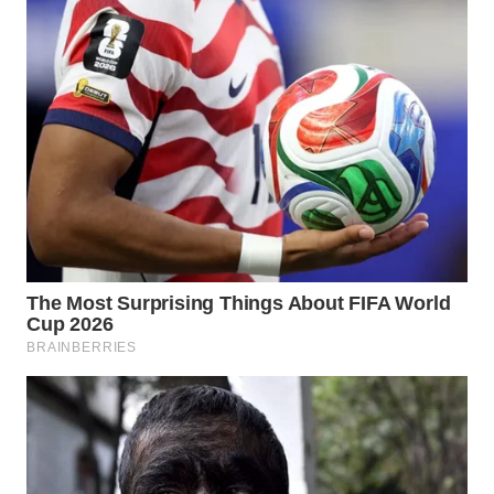
WN
CIREBON
WN
INDRAMAYU
WN
KUNINGAN
WN
MAJALENGKA
WN
SUBANG
WN
SUKABUMI