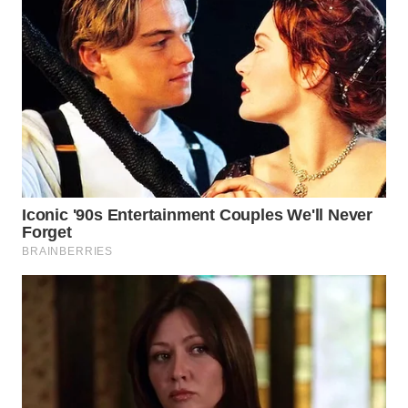
INFRASTRUKTUR
WAHANA
KONSUMEN
WAHANA
LISTRIK
WAHANA
TRAVEL
WAHANA
TV
WAHANANEWS
ID
WAHANANEWS
CO ID