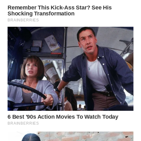
NIAS
WN
LANGKAT
WN
TAPANULI
SELATAN
WN
TANJUNG
LESUNG
WN
KARO
WN
SIMALUNGUN