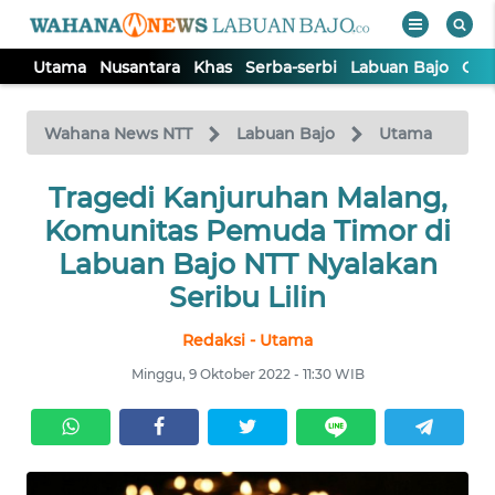
Utama
Nusantara
Khas
Serba-serbi
Labuan Bajo
Opi
WAHANA
Tutup
TV
Wahana News NTT
Labuan Bajo
Utama
Tragedi Kanjuruhan Malang,
UTAMA
Komunitas Pemuda Timor di
NUSANTARA
Labuan Bajo NTT Nyalakan
Seribu Lilin
KHAS
Redaksi - Utama
Minggu, 9 Oktober 2022 - 11:30 WIB
SERBA-
SERBI
LABUAN
BAJO