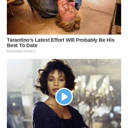
KARAWANG
WN
BEKASI
WN
BOGOR
WN
DEPOK
WN
TAPANULI
UTARA
WN
SAMOSIR