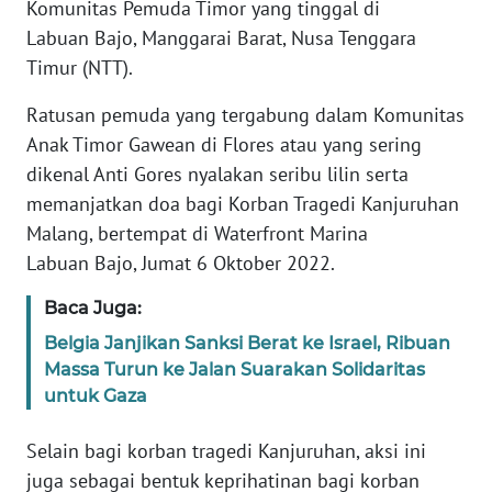
Komunitas Pemuda Timor yang tinggal di
MEDIA
Labuan Bajo, Manggarai Barat, Nusa Tenggara
SIBER
Timur (NTT).
REDAKSI
Ratusan pemuda yang tergabung dalam Komunitas
Anak Timor Gawean di Flores atau yang sering
KARIR
dikenal Anti Gores nyalakan seribu lilin serta
memanjatkan doa bagi Korban Tragedi Kanjuruhan
DISCLAIMER
Malang, bertempat di Waterfront Marina
Labuan Bajo, Jumat 6 Oktober 2022.
Wahana
News
Baca Juga:
Regional
Belgia Janjikan Sanksi Berat ke Israel, Ribuan
Massa Turun ke Jalan Suarakan Solidaritas
WN
untuk Gaza
SUMUT
Selain bagi korban tragedi Kanjuruhan, aksi ini
WN
juga sebagai bentuk keprihatinan bagi korban
JAKARTA