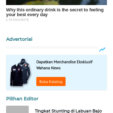
WAHANA
HEALTH
WAHANA
DESA
Advertorial
WISATA
LAPAK
WAHANA
Dapatkan Merchandise Eksklusif
Wahana News
Wahana
Network
Buka Katalog
KONSUMEN
LISTRIK
Pilihan Editor
MASYARAKAT
Tingkat Stunting di Labuan Bajo