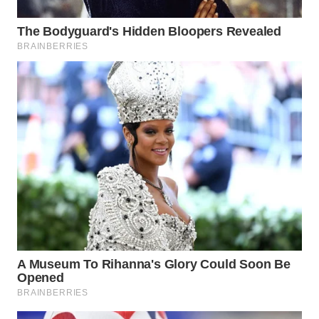
WN
PADANG
LAWAS
WN
SUMEDANG
WN
CIANJUR
WN
KEPULAUAN
SERIBU
WN
TANGERANG
WN
BINJAI