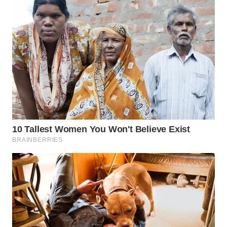
WN
LABUHANBATU
WN
TAPANULI
TENGAH
WN DELI
SERDANG
WN
TEBING
TINGGI
WN
PAKPAK
WN