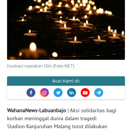
OPINI
Informasi
INDEKS
BERITA
Ilustrasi nyalakan lilin (Foto:NET)
KONTAK
KAMI
Ikuti Kami di:
INFO
IKLAN
WahanaNews-Labuanbajo
| Aksi solidaritas bagi
TENTANG
KAMI
korban meninggal dunia dalam tragedi
Stadion Kanjuruhan Malang turut dilakukan
PEDOMAN