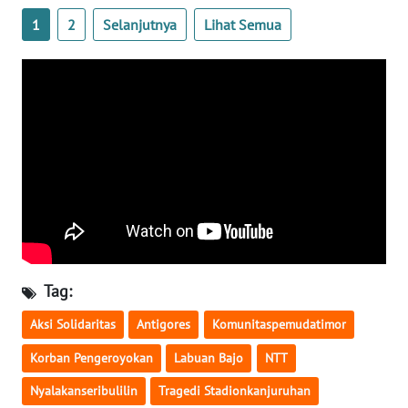
SULTENG
1
2
Selanjutnya
Lihat Semua
WN
SULBAR
WN
BABEL
WN
SUMBAR
WN
SUMSEL
Tag:
WN
Aksi Solidaritas
Antigores
Komunitaspemudatimor
BENGKULU
Korban Pengeroyokan
Labuan Bajo
NTT
WN
Nyalakanseribulilin
Tragedi Stadionkanjuruhan
LAMPUNG