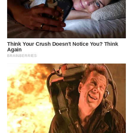
WN
BORNEO
Wahana
Media
Group
WAHANA
NEWS
WAHANA
TANI
WAHANA
ADVOKAT
WAHANA