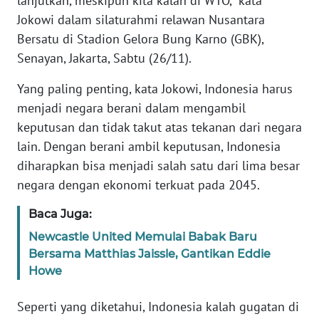
lanjutkan, meskipun kita kalah di WTO," kata
Jokowi dalam silaturahmi relawan Nusantara
WN
Bersatu di Stadion Gelora Bung Karno (GBK),
JABAR
Senayan, Jakarta, Sabtu (26/11).
WN
Yang paling penting, kata Jokowi, Indonesia harus
BANTEN
menjadi negara berani dalam mengambil
keputusan dan tidak takut atas tekanan dari negara
WN
lain. Dengan berani ambil keputusan, Indonesia
NTT
diharapkan bisa menjadi salah satu dari lima besar
negara dengan ekonomi terkuat pada 2045.
WN
KEPRI
Baca Juga:
Newcastle United Memulai Babak Baru
WN
Bersama Matthias Jaissle, Gantikan Eddie
PAPUA
Howe
WN
Seperti yang diketahui, Indonesia kalah gugatan di
PAPUA