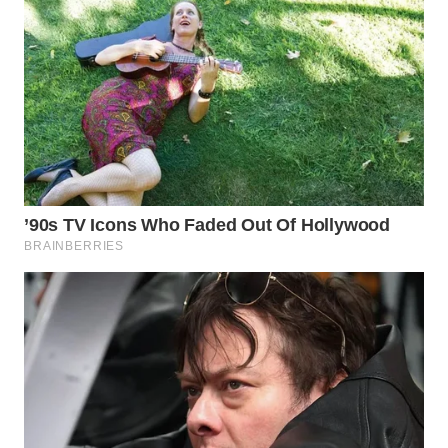
WN
PADANG
LAWAS
WN
SUMEDANG
WN
CIANJUR
WN
KEPULAUAN
SERIBU
WN
TANGERANG
WN
BINJAI