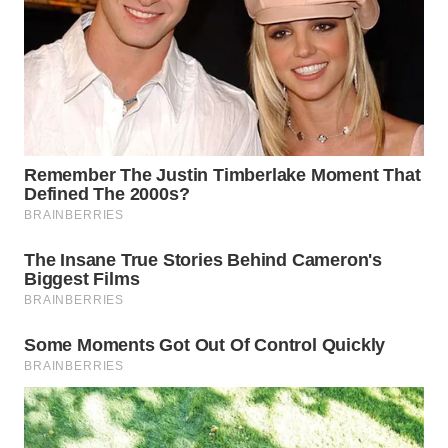
KARAWANG
WN
BEKASI
WN
BOGOR
WN
DEPOK
WN
TAPANULI
UTARA
WN
SAMOSIR