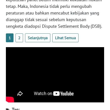
SULTENG
tetap. Maka, Indonesia tidak perlu mengubah
peraturan atau bahkan mencabut kebijakan yang
WN
SULBAR
dianggap tidak sesuai sebelum keputusan
sengketa diadopsi Dispute Settlement Body (DSB).
WN
BABEL
1
2
Selanjutnya
Lihat Semua
WN
SUMBAR
WN
SUMSEL
WN
BENGKULU
WN
Tag:
LAMPUNG