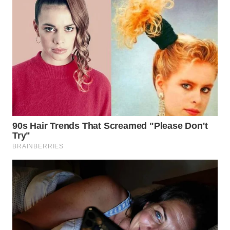
MADURA
WN
SURABAYA
WN
NATUNA
WN
BINTAN
WN
MANDALIKA
WN
LIKUPANG
WN
LABUANBAJO