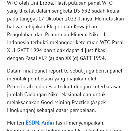
BARAT
WTO oleh Uni Eropa. Hasil putusan panel WTO
yang dicatat dalam sengketa DS 592 sudah keluar
WN
pada tanggal 17 Oktober 2022. Isinya: Memutuskan
RIAU
bahwa kebijakan Ekspor dan Kewajiban
Pengolahan dan Pemurnian Mineral Nikel di
WN
Indonesia terbukti melanggar ketentuan WTO Pasal
SERAMBI
XI.1 GATT 1994 dan tidak dapat dijustifikasi
dengan Pasal XI.2 (a) dan XX (d) GATT 1994.
WN
JAMBI
Dalam final panel report tersebut juga berisi panel
menolak pembelaan yang diajukan oleh
WN
Pemerintah Indonesia terkait dengan keterbatasan
SULTRA
jumlah Cadangan Nikel Nasional dan untuk
melaksanakan Good Mining Practice (Aspek
WN
Lingkungan) sebagai dasar pembelaan.
NTB
Menteri
ESDM
,
Arifin
Tasrif menyampaikan,
WN
keputusan panel belum memiliki kekuatan hukum