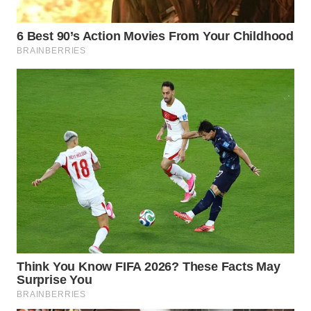
INFRASTRUKTUR
WAHANA
KONSUMEN
WAHANA
LISTRIK
WAHANA
TRAVEL
WAHANA
TV
WAHANANEWS
ID
WAHANANEWS
CO ID