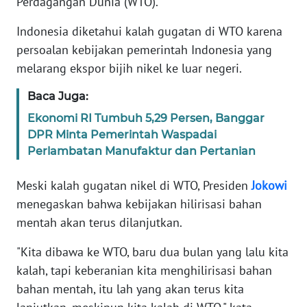
Perdagangan Dunia (WTO).
MEDIA
SIBER
Indonesia diketahui kalah gugatan di WTO karena
persoalan kebijakan pemerintah Indonesia yang
REDAKSI
melarang ekspor bijih nikel ke luar negeri.
Baca Juga:
KARIR
Ekonomi RI Tumbuh 5,29 Persen, Banggar
DPR Minta Pemerintah Waspadai
DISCLAIMER
Perlambatan Manufaktur dan Pertanian
Wahana
Meski kalah gugatan nikel di WTO, Presiden
Jokowi
News
Regional
menegaskan bahwa kebijakan hilirisasi bahan
mentah akan terus dilanjutkan.
WN
SUMUT
"Kita dibawa ke WTO, baru dua bulan yang lalu kita
kalah, tapi keberanian kita menghilirisasi bahan
WN
bahan mentah, itu lah yang akan terus kita
JAKARTA