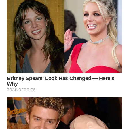
WN
LABUHANBATU
WN
TAPANULI
TENGAH
WN DELI
SERDANG
WN
TEBING
TINGGI
WN
PAKPAK
WN