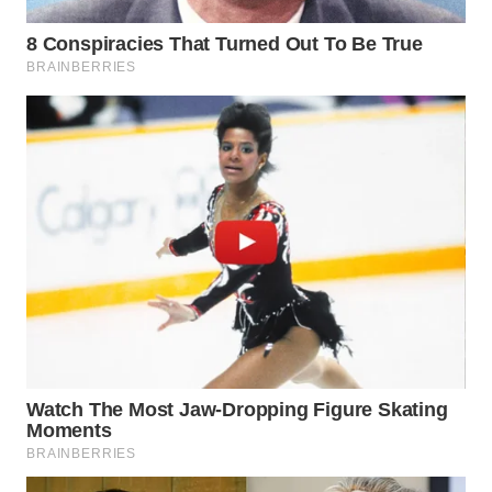
NIAS
WN
LANGKAT
WN
TAPANULI
SELATAN
WN
TANJUNG
LESUNG
WN
KARO
WN
SIMALUNGUN