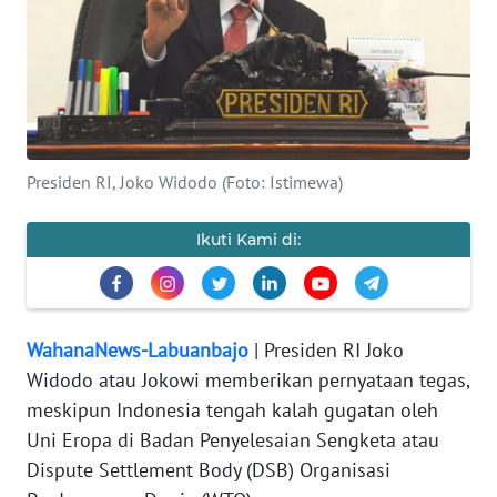
OPINI
Informasi
INDEKS
Presiden RI, Joko Widodo (Foto: Istimewa)
BERITA
Ikuti Kami di:
KONTAK
KAMI
INFO
WahanaNews-Labuanbajo
| Presiden RI Joko
IKLAN
Widodo atau Jokowi memberikan pernyataan tegas,
meskipun Indonesia tengah kalah gugatan oleh
TENTANG
Uni Eropa di Badan Penyelesaian Sengketa atau
KAMI
Dispute Settlement Body (DSB) Organisasi
PEDOMAN