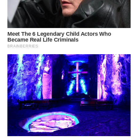
WN
CIREBON
WN
INDRAMAYU
WN
KUNINGAN
WN
MAJALENGKA
WN
SUBANG
WN
SUKABUMI