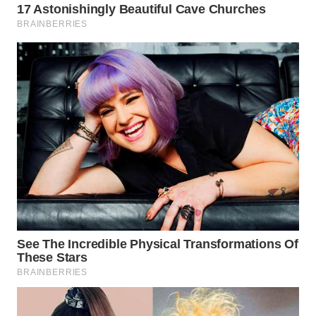
WN
PURWAKARTA
WN
PRIANGAN
TIMUR
WN
SEMARANG
WN
SOLO
WN
BOROBUDUR
WN