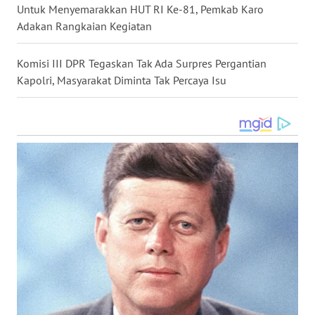
Untuk Menyemarakkan HUT RI Ke-81, Pemkab Karo
Adakan Rangkaian Kegiatan
WN
SULUT
Komisi III DPR Tegaskan Tak Ada Surpres Pergantian
Kapolri, Masyarakat Diminta Tak Percaya Isu
WN
MALUKU
WN
MALUT
WN
DAIRI
WN
DANAU
TOBA
WN