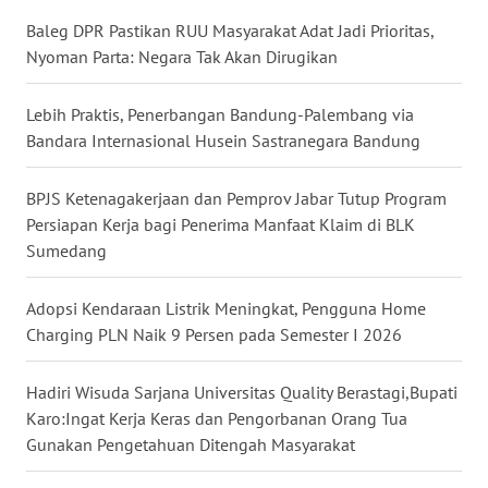
Baleg DPR Pastikan RUU Masyarakat Adat Jadi Prioritas,
WN
Nyoman Parta: Negara Tak Akan Dirugikan
KALTENG
Lebih Praktis, Penerbangan Bandung-Palembang via
WN
Bandara Internasional Husein Sastranegara Bandung
KALTARA
BPJS Ketenagakerjaan dan Pemprov Jabar Tutup Program
WN
Persiapan Kerja bagi Penerima Manfaat Klaim di BLK
KALSEL
Sumedang
WN
Adopsi Kendaraan Listrik Meningkat, Pengguna Home
KALTIM
Charging PLN Naik 9 Persen pada Semester I 2026
WN
Hadiri Wisuda Sarjana Universitas Quality Berastagi,Bupati
SULSEL
Karo:Ingat Kerja Keras dan Pengorbanan Orang Tua
Gunakan Pengetahuan Ditengah Masyarakat
WN
GORONTALO