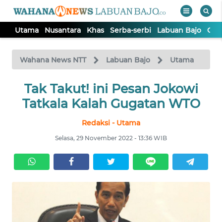
Utama
Nusantara
Khas
Serba-serbi
Labuan Bajo
Opi
WAHANA
Tutup
TV
Wahana News NTT
Labuan Bajo
Utama
Tak Takut! ini Pesan Jokowi
UTAMA
Tatkala Kalah Gugatan WTO
NUSANTARA
Redaksi - Utama
Selasa, 29 November 2022 - 13:36 WIB
KHAS
SERBA-
SERBI
LABUAN
BAJO