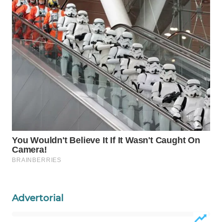
WAHANANEWS
NET
WAHANA
SPORT
WAHANA
UMKM
WAHANA
SELEB
WAHANA
PERSONA
Advertorial
WAHANA
OTOMOTIF