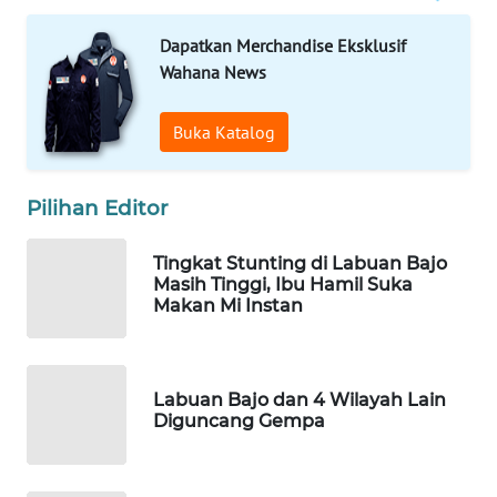
Dapatkan Merchandise Eksklusif
WAHANA
Wahana News
HEALTH
Buka Katalog
WAHANA
DESA
WISATA
Pilihan Editor
LAPAK
Tingkat Stunting di Labuan Bajo
WAHANA
Masih Tinggi, Ibu Hamil Suka
Makan Mi Instan
Wahana
Network
KONSUMEN
Labuan Bajo dan 4 Wilayah Lain
Diguncang Gempa
LISTRIK
MASYARAKAT