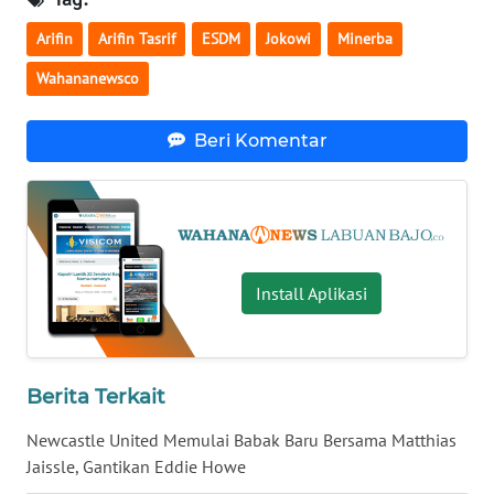
Arifin
Arifin Tasrif
ESDM
Jokowi
Minerba
WN
Wahananewsco
JATENG
WN
Beri Komentar
NUSANTARA
WN
JOGJA
Install Aplikasi
WN
JATIM
WN
Berita Terkait
BALI
Newcastle United Memulai Babak Baru Bersama Matthias
WN
Jaissle, Gantikan Eddie Howe
KALBAR