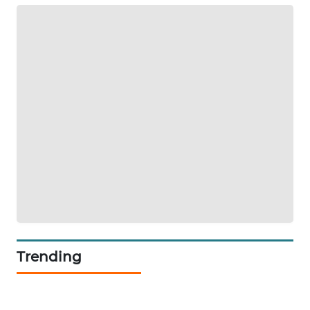
NEWS
SIDIKALANG
NEWS
SIBARAGAS
NEWS
METRO
SIANTAR
NEWS
METRO
MEDAN
NEWS
Trending
METRO
JAKARTA
NEWS