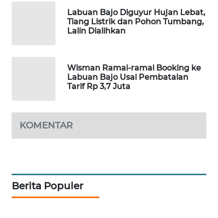
LKKI
Labuan Bajo Diguyur Hujan Lebat,
Tiang Listrik dan Pohon Tumbang,
Lalin Dialihkan
KOPEKLIN
PORTAL
Wisman Ramai-ramai Booking ke
KONSUMEN
Labuan Bajo Usai Pembatalan
Tarif Rp 3,7 Juta
FORWAMKI
ALPERKLINAS
KOMENTAR
FORJASIDA
TAMBANG
NEWS
Berita Populer
SITUNGIR