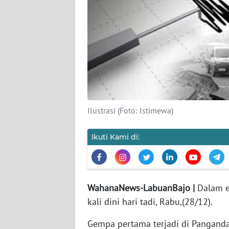
SIBER
REDAKSI
KARIR
DISCLAIMER
Ilustrasi (Foto: Istimewa)
Wahana
News
Regional
Ikuti Kami di:
WN
SUMUT
WahanaNews-LabuanBajo |
Dalam e
WN
kali dini hari tadi, Rabu,(28/12).
JAKARTA
Gempa pertama terjadi di Pangandar