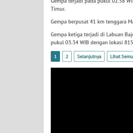
Gempa terjadi pada pukul 02.58 WI
Timur.
WN
RIAU
Gempa berpusat 41 km tenggara M
WN
Gempa ketiga terjadi di Labuan Ba
SERAMBI
pukul 03.34 WIB dengan lokasi 815 
WN
1
2
Selanjutnya
Lihat Sem
JAMBI
WN
SULTRA
WN
NTB
WN
SULTENG