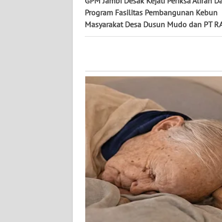
GPM Jambi Desak Kejati Periksa Aliran D
WN
Program Fasilitas Pembangunan Kebun
KALTENG
Masyarakat Desa Dusun Mudo dan PT R
WN
KALTARA
WN
KALSEL
WN
KALTIM
WN
SULSEL
WN
GORONTALO