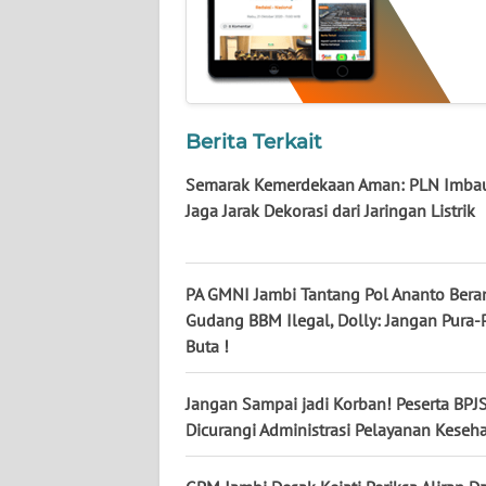
WN
JATENG
WN
NUSANTARA
Berita Terkait
Semarak Kemerdekaan Aman: PLN Imba
WN
JOGJA
Jaga Jarak Dekorasi dari Jaringan Listrik
WN
JATIM
PA GMNI Jambi Tantang Pol Ananto Bera
Gudang BBM Ilegal, Dolly: Jangan Pura-
Buta !
WN
BALI
Jangan Sampai jadi Korban! Peserta BPJ
WN
Dicurangi Administrasi Pelayanan Keseh
KALBAR