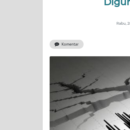
Digu
OPINI
Informasi
Rabu, 2
INDEKS
BERITA
Komentar
KONTAK
KAMI
INFO
IKLAN
TENTANG
KAMI
PEDOMAN
MEDIA