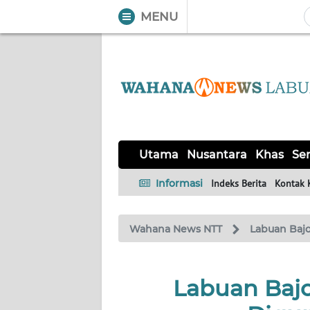
MENU
WAHANA
Tutup
TV
UTAMA
NUSANTARA
Utama
Nusantara
Khas
Ser
KHAS
Informasi
Indeks Berita
Kontak 
SERBA-
Wahana News NTT
Labuan Baj
SERBI
LABUAN
Labuan Bajo
BAJO