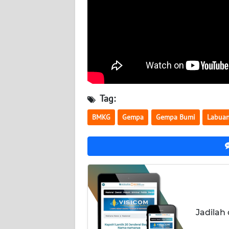
WN
SULBAR
WN
BABEL
WN
Tag:
SUMBAR
BMKG
Gempa
Gempa Bumi
Labuan
WN
SUMSEL
WN
BENGKULU
WN
Jadilah
LAMPUNG