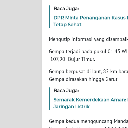
WN
Baca Juga:
JABAR
DPR Minta Penanganan Kasus Br
Tetap Sehat
WN
BANTEN
Mengutip informasi yang disampai
WN
Gempa terjadi pada pukul 01.45 WI
NTT
107,90 Bujur Timur.
WN
Gempa berpusat di laut, 82 km ba
KEPRI
Gempa dirasakan hingga Garut.
WN
Baca Juga:
PAPUA
Semarak Kemerdekaan Aman: PL
Jaringan Listrik
WN
PAPUA
Gempa kedua mengguncang Mandaili
BARAT