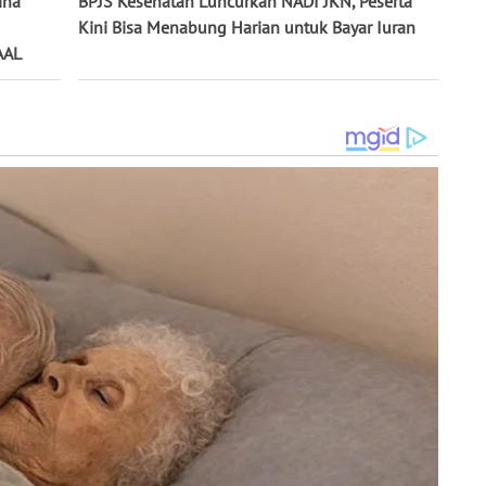
ana
BPJS Kesehatan Luncurkan NADI JKN, Peserta
Kini Bisa Menabung Harian untuk Bayar Iuran
AAL