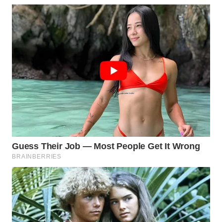
INFRASTRUKTUR
WAHANA
KONSUMEN
WAHANA
LISTRIK
WAHANA
TRAVEL
WAHANA
TV
WAHANANEWS
ID
WAHANANEWS
CO ID