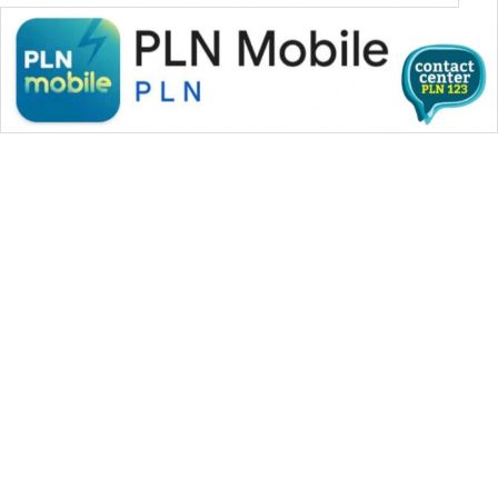
WAHANA MEDIA GROUP
|
|
|
WAHANA NEWS co
WAHANA TANI
WAHANA ADVOKAT
|
|
WAHANA INFRASTRUKTUR
WAHANA KONSUMEN
|
|
|
WAHANA LISTRIK
WAHANA TRAVEL
WAHANA TV
|
|
|
WAHANANEWS id
WAHANANEWS CO ID
WAHANANEWS NET