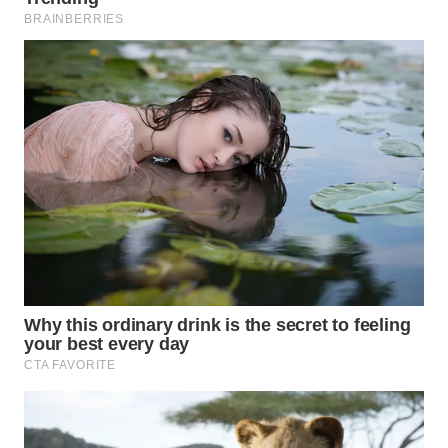
NIAS
WN
LANGKAT
WN
TAPANULI
SELATAN
WN
TANJUNG
LESUNG
WN
KARO
WN
SIMALUNGUN