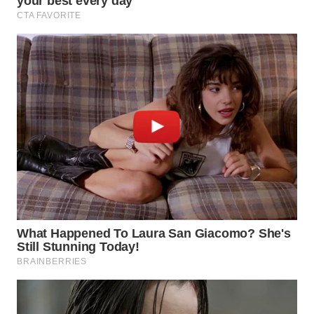
WN
CIREBON
WN
INDRAMAYU
WN
KUNINGAN
WN
MAJALENGKA
WN
SUBANG
WN
SUKABUMI