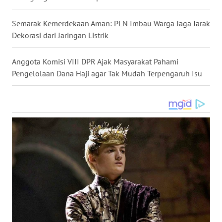
Semarak Kemerdekaan Aman: PLN Imbau Warga Jaga Jarak
WN
KALTENG
Dekorasi dari Jaringan Listrik
WN
Anggota Komisi VIII DPR Ajak Masyarakat Pahami
KALTARA
Pengelolaan Dana Haji agar Tak Mudah Terpengaruh Isu
WN
KALSEL
WN
KALTIM
WN
SULSEL
WN
GORONTALO