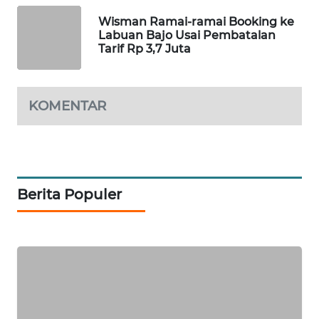
LKKI
Wisman Ramai-ramai Booking ke
Labuan Bajo Usai Pembatalan
KOPEKLIN
Tarif Rp 3,7 Juta
PORTAL
KONSUMEN
KOMENTAR
FORWAMKI
ALPERKLINAS
Berita Populer
FORJASIDA
TAMBANG
NEWS
SITUNGIR