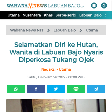
Utama
Nusantara
Khas
Serba-serbi
Labuan Bajo
Opi
WAHANA
Tutup
TV
Wahana News NTT
Labuan Bajo
Utama
Selamatkan Diri ke Hutan,
UTAMA
Wanita di Labuan Bajo Nyaris
NUSANTARA
Diperkosa Tukang Ojek
Redaksi - Utama
KHAS
Sabtu, 19 November 2022 - 08:08 WIB
SERBA-
SERBI
LABUAN
BAJO