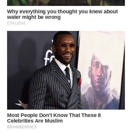
WN
BORNEO
Wahana
Media
Group
WAHANA
NEWS
WAHANA
TANI
WAHANA
ADVOKAT
WAHANA