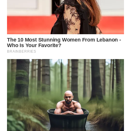
MADURA
WN
SURABAYA
WN
NATUNA
WN
BINTAN
WN
MANDALIKA
WN
LIKUPANG
WN
LABUANBAJO