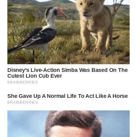
WN
LABUHANBATU
WN
TAPANULI
TENGAH
WN DELI
SERDANG
WN
TEBING
TINGGI
WN
PAKPAK
WN