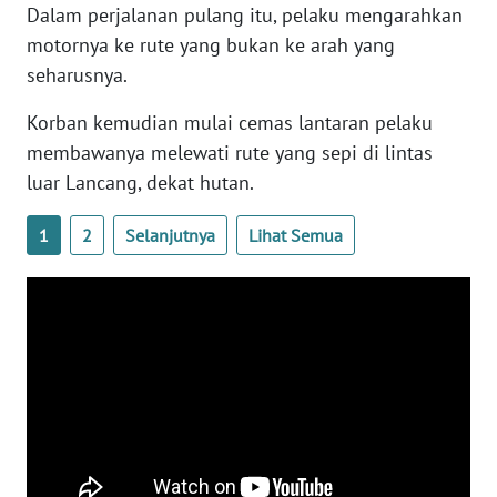
BARAT
Dalam perjalanan pulang itu, pelaku mengarahkan
motornya ke rute yang bukan ke arah yang
WN
seharusnya.
RIAU
Korban kemudian mulai cemas lantaran pelaku
WN
membawanya melewati rute yang sepi di lintas
SERAMBI
luar Lancang, dekat hutan.
WN
1
2
Selanjutnya
Lihat Semua
JAMBI
WN
SULTRA
WN
NTB
WN