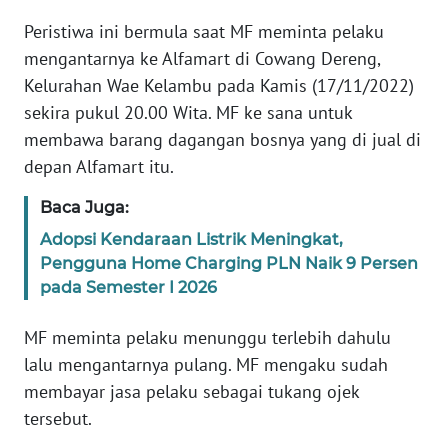
Peristiwa ini bermula saat MF meminta pelaku
WN
mengantarnya ke Alfamart di Cowang Dereng,
JABAR
Kelurahan Wae Kelambu pada Kamis (17/11/2022)
sekira pukul 20.00 Wita. MF ke sana untuk
WN
BANTEN
membawa barang dagangan bosnya yang di jual di
depan Alfamart itu.
WN
Baca Juga:
NTT
Adopsi Kendaraan Listrik Meningkat,
Pengguna Home Charging PLN Naik 9 Persen
WN
KEPRI
pada Semester I 2026
MF meminta pelaku menunggu terlebih dahulu
WN
PAPUA
lalu mengantarnya pulang. MF mengaku sudah
membayar jasa pelaku sebagai tukang ojek
WN
tersebut.
PAPUA