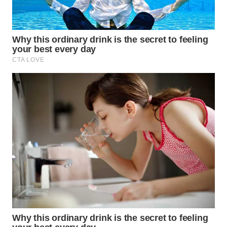
WN
PADANG
LAWAS
WN
SUMEDANG
WN
CIANJUR
WN
KEPULAUAN
SERIBU
WN
TANGERANG
WN
BINJAI