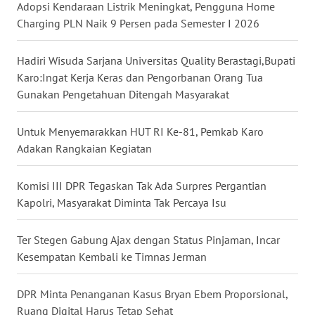
Adopsi Kendaraan Listrik Meningkat, Pengguna Home
Charging PLN Naik 9 Persen pada Semester I 2026
WN
JATENG
Hadiri Wisuda Sarjana Universitas Quality Berastagi,Bupati
Karo:Ingat Kerja Keras dan Pengorbanan Orang Tua
WN
Gunakan Pengetahuan Ditengah Masyarakat
NUSANTARA
Untuk Menyemarakkan HUT RI Ke-81, Pemkab Karo
WN
Adakan Rangkaian Kegiatan
JOGJA
Komisi III DPR Tegaskan Tak Ada Surpres Pergantian
WN
Kapolri, Masyarakat Diminta Tak Percaya Isu
JATIM
Ter Stegen Gabung Ajax dengan Status Pinjaman, Incar
WN
Kesempatan Kembali ke Timnas Jerman
BALI
DPR Minta Penanganan Kasus Bryan Ebem Proporsional,
WN
Ruang Digital Harus Tetap Sehat
KALBAR