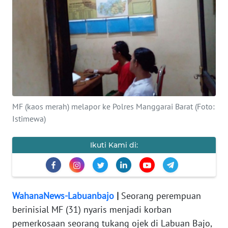
OPINI
Informasi
INDEKS
BERITA
MF (kaos merah) melapor ke Polres Manggarai Barat (Foto:
KONTAK
Istimewa)
KAMI
Ikuti Kami di:
INFO
IKLAN
TENTANG
WahanaNews-Labuanbajo
|
Seorang perempuan
KAMI
berinisial MF (31) nyaris menjadi korban
pemerkosaan seorang tukang ojek di Labuan Bajo,
PEDOMAN