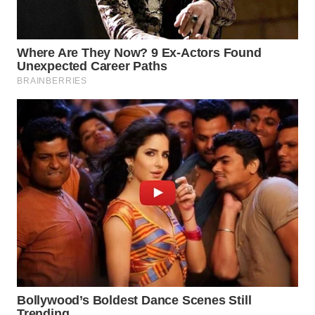
WN
SULUT
WN
MALUKU
WN
MALUT
WN
DAIRI
WN
DANAU
TOBA
WN