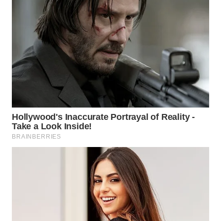
WN
PURWAKARTA
WN
PRIANGAN
TIMUR
WN
SEMARANG
WN
SOLO
WN
BOROBUDUR
WN