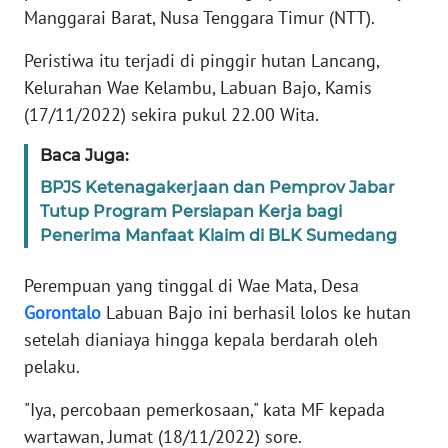
Manggarai Barat, Nusa Tenggara Timur (NTT).
MEDIA
SIBER
Peristiwa itu terjadi di pinggir hutan Lancang,
Kelurahan Wae Kelambu, Labuan Bajo, Kamis
REDAKSI
(17/11/2022) sekira pukul 22.00 Wita.
KARIR
Baca Juga:
BPJS Ketenagakerjaan dan Pemprov Jabar
DISCLAIMER
Tutup Program Persiapan Kerja bagi
Penerima Manfaat Klaim di BLK Sumedang
Wahana
News
Perempuan yang tinggal di Wae Mata, Desa
Regional
Gorontalo
Labuan Bajo ini berhasil lolos ke hutan
setelah dianiaya hingga kepala berdarah oleh
WN
SUMUT
pelaku.
"Iya, percobaan pemerkosaan," kata MF kepada
WN
wartawan, Jumat (18/11/2022) sore.
JAKARTA