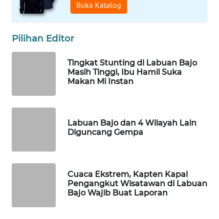
Buka Katalog
WAHANA
HEALTH
Pilihan Editor
WAHANA
Tingkat Stunting di Labuan Bajo
DESA
Masih Tinggi, Ibu Hamil Suka
WISATA
Makan Mi Instan
LAPAK
WAHANA
Labuan Bajo dan 4 Wilayah Lain
Diguncang Gempa
Wahana
Network
Cuaca Ekstrem, Kapten Kapal
KONSUMEN
Pengangkut Wisatawan di Labuan
LISTRIK
Bajo Wajib Buat Laporan
MASYARAKAT