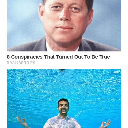
KARAWANG
WN
BEKASI
WN
BOGOR
WN
DEPOK
WN
TAPANULI
UTARA
WN
SAMOSIR