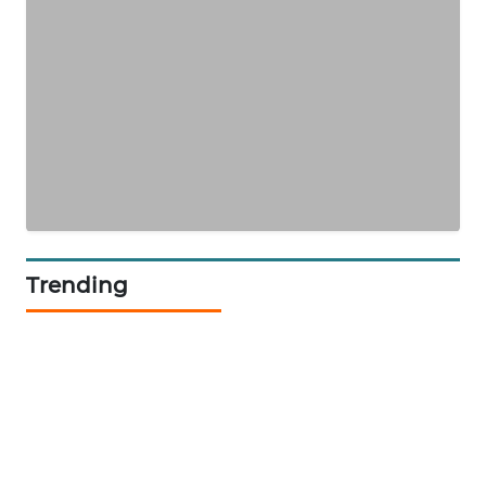
NEWS
SIDIKALANG
NEWS
SIBARAGAS
NEWS
METRO
SIANTAR
NEWS
Trending
METRO
MEDAN
NEWS
METRO
JAKARTA
NEWS