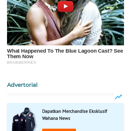
WAHANANEWS
NET
WAHANA
SPORT
WAHANA
UMKM
WAHANA
Advertorial
SELEB
WAHANA
PERSONA
Dapatkan Merchandise Eksklusif
Wahana News
WAHANA
OTOMOTIF