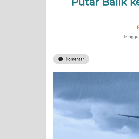
Putar Balik k
OPINI
Informasi
Minggu,
INDEKS
BERITA
Komentar
KONTAK
KAMI
INFO
IKLAN
TENTANG
KAMI
PEDOMAN
MEDIA