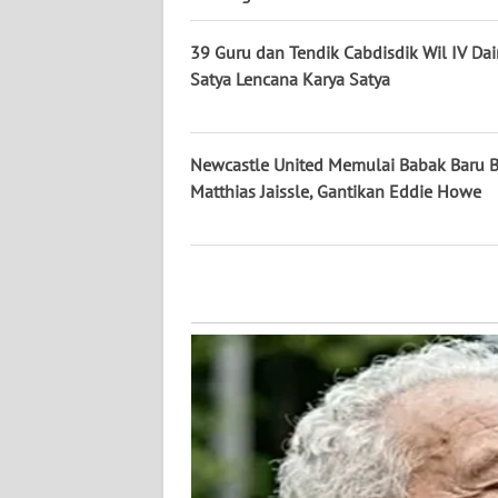
WN
KALTENG
39 Guru dan Tendik Cabdisdik Wil IV Dai
Satya Lencana Karya Satya
WN
KALTARA
Newcastle United Memulai Babak Baru 
WN
Matthias Jaissle, Gantikan Eddie Howe
KALSEL
WN
KALTIM
WN
SULSEL
WN
GORONTALO