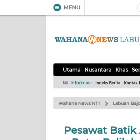
MENU
WAHANA
Tutup
TV
UTAMA
NUSANTARA
Utama
Nusantara
Khas
Ser
KHAS
Informasi
Indeks Berita
Kontak 
SERBA-
Wahana News NTT
Labuan Baj
SERBI
LABUAN
Pesawat Batik
BAJO