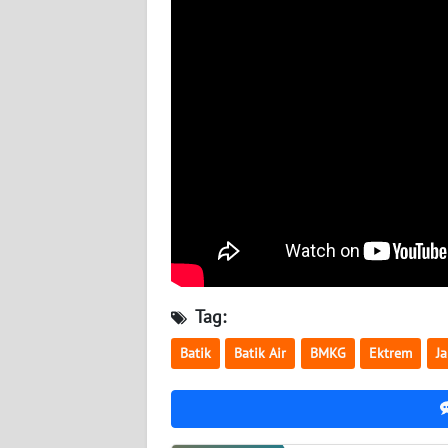
WN
SULBAR
WN
BABEL
WN
SUMBAR
WN
SUMSEL
Tag:
WN
BENGKULU
Batik
Batik Air
BMKG
Ektrem
Ja
WN
LAMPUNG