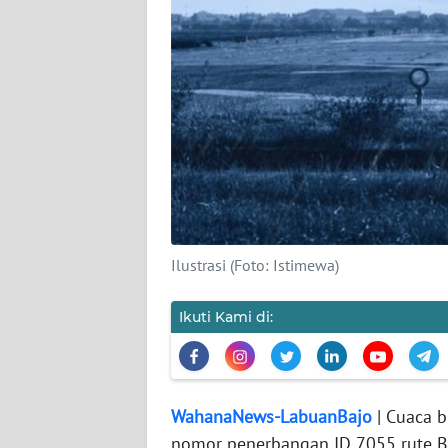
SIBER
REDAKSI
KARIR
DISCLAIMER
Wahana
News
Regional
Ilustrasi (Foto: Istimewa)
WN
Ikuti Kami di:
SUMUT
WN
JAKARTA
WahanaNews-LabuanBajo
| Cuaca b
nomor penerbangan ID 7055 rute B