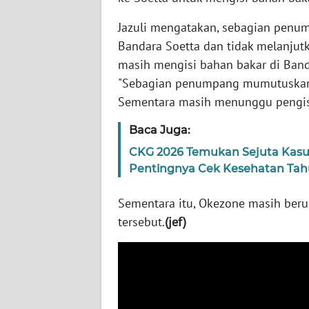
WN
Jazuli mengatakan, sebagian penu
RIAU
Bandara Soetta dan tidak melanjutk
masih mengisi bahan bakar di Band
WN
"Sebagian penumpang mumutuskan t
SERAMBI
Sementara masih menunggu pengisi
WN
Baca Juga:
JAMBI
CKG 2026 Temukan Sejuta Kasu
Pentingnya Cek Kesehatan Ta
WN
SULTRA
Sementara itu, Okezone masih berus
tersebut.
(jef)
WN
NTB
WN
SULTENG