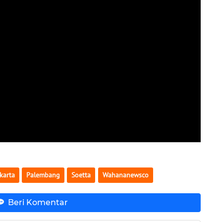
karta
Palembang
Soetta
Wahananewsco
Beri Komentar