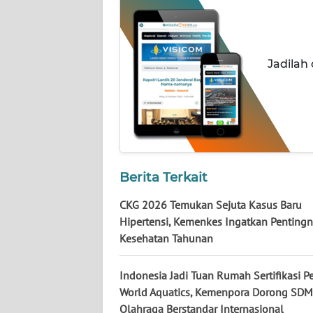
WN
JATENG
Jadilah
WN
NUSANTARA
WN
JOGJA
WN
Berita Terkait
JATIM
CKG 2026 Temukan Sejuta Kasus Baru
Hipertensi, Kemenkes Ingatkan Pentingn
WN
BALI
Kesehatan Tahunan
WN
Indonesia Jadi Tuan Rumah Sertifikasi Pe
KALBAR
World Aquatics, Kemenpora Dorong SDM
Olahraga Berstandar Internasional