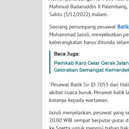
WN
Mahmud Badaruddin II Palembang, t
JABAR
Sabtu (3/12/2022) malam.
WN
Seorang penumpang pesawat
Batik
BANTEN
Muhammad Jazuli, menyebutkan pes
keberangkatan harus ditunda selam
WN
NTT
Baca Juga:
Pemkab Karo Gelar Gerak Jalan
WN
Gelorakan Semangat Kemerde
KEPRI
"Pesawat Batik Sir ID 7055 dari Ha
WN
akibat cuaca buruk. Pesawat balik l
PAPUA
katanya kepada wartawan.
WN
Jazuli menjelaskan, pesawat yang se
PAPUA
20.00 WIB sempat berputar-putar d
BARAT
ke Soetta untuk mengisi bahan baka