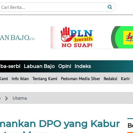
ba-serbi
Labuan Bajo
Opini
Indeks
Kami
Info Iklan
Tentang Kami
Pedoman Media Siber
Redaksi
Karir
o
Utama
 Amankan DPO yang Kabur
B