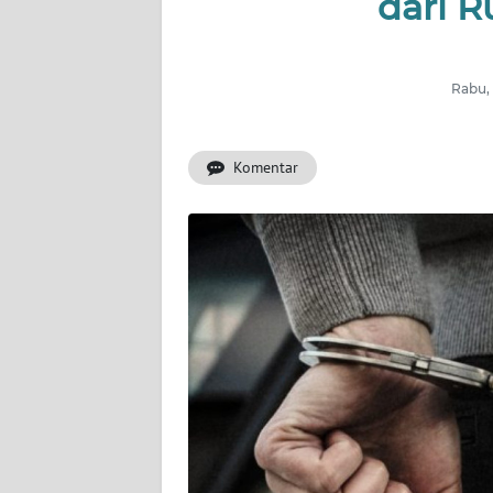
dari 
OPINI
Informasi
Rabu, 
INDEKS
BERITA
Komentar
KONTAK
KAMI
INFO
IKLAN
TENTANG
KAMI
PEDOMAN
MEDIA