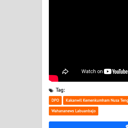
WN
SULBAR
WN
BABEL
WN
SUMBAR
WN
SUMSEL
Tag:
WN
BENGKULU
DPO
Kakanwil Kemenkumham Nusa Teng
Wahananews Labuanbajo
WN
LAMPUNG