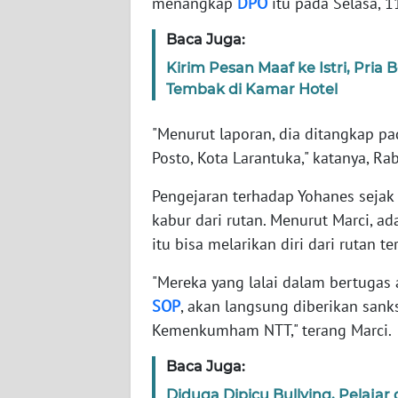
menangkap
DPO
itu pada Selasa, 
WN
JABAR
Baca Juga:
Kirim Pesan Maaf ke Istri, Pri
WN
Tembak di Kamar Hotel
BANTEN
"Menurut laporan, dia ditangkap pa
WN
Posto, Kota Larantuka," katanya, Ra
NTT
Pengejaran terhadap Yohanes sejak
WN
kabur dari rutan. Menurut Marci, a
KEPRI
itu bisa melarikan diri dari rutan te
WN
"Mereka yang lalai dalam bertugas a
PAPUA
SOP
, akan langsung diberikan sank
Kemenkumham NTT," terang Marci.
WN
PAPUA
Baca Juga:
BARAT
Diduga Dipicu Bullying, Pelaja