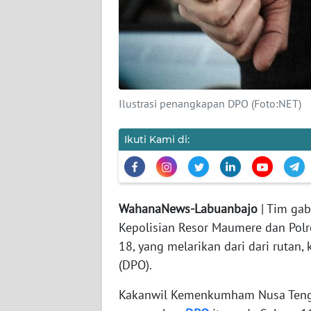
SIBER
REDAKSI
KARIR
Ilustrasi penangkapan DPO (Foto:NET)
DISCLAIMER
Ikuti Kami di:
Wahana
News
Regional
WahanaNews-Labuanbajo
| Tim ga
WN
Kepolisian Resor Maumere dan Polr
SUMUT
18, yang melarikan dari dari rutan
(DPO).
WN
JAKARTA
Kakanwil Kemenkumham Nusa Tengg