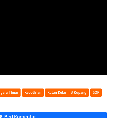
gara Timur
Kepolisian
Rutan Kelas Ii B Kupang
SOP
Beri Komentar