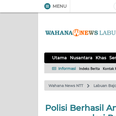
MENU
WAHANA
Tutup
TV
UTAMA
NUSANTARA
Utama
Nusantara
Khas
Ser
KHAS
Informasi
Indeks Berita
Kontak 
SERBA-
Wahana News NTT
Labuan Baj
SERBI
LABUAN
Polisi Berhasil
BAJO