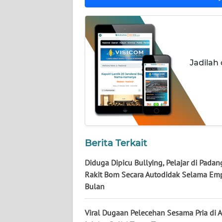
WN
JATENG
WN
NUSANTARA
Jadilah
WN
JOGJA
WN
JATIM
Berita Terkait
WN
Diduga Dipicu Bullying, Pelajar di Padan
BALI
Rakit Bom Secara Autodidak Selama Em
Bulan
WN
KALBAR
Viral Dugaan Pelecehan Sesama Pria di 