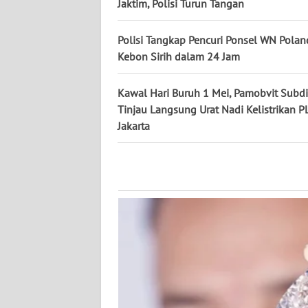
Jaktim, Polisi Turun Tangan
WN
KALTENG
Polisi Tangkap Pencuri Ponsel WN Poland
Kebon Sirih dalam 24 Jam
WN
KALTARA
Kawal Hari Buruh 1 Mei, Pamobvit Subdi
Tinjau Langsung Urat Nadi Kelistrikan P
WN
Jakarta
KALSEL
WN
KALTIM
WN
SULSEL
WN
GORONTALO