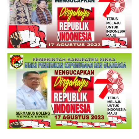
PEDOMAN
MEDIA
SIBER
REDAKSI
KARIR
DISCLAIMER
Wahana
News
Regional
WN
SUMUT
WN
JAKARTA