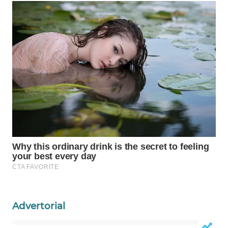
WAHANA
HEALTH
WAHANA
DESA
WISATA
LAPAK
WAHANA
Wahana
Network
KONSUMEN
LISTRIK
Advertorial
MASYARAKAT