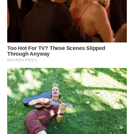
WN
PADANG
LAWAS
WN
SUMEDANG
WN
CIANJUR
WN
KEPULAUAN
SERIBU
WN
TANGERANG
WN
BINJAI