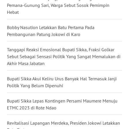
Pemana-Gunung Sari, Warga Sebut Sosok Pemimpin
Hebat
WN
SULUT
Bobby Nasution Letakkan Batu Pertama Pada
Pembangunan Patung Jokowi di Karo
WN
MALUKU
Tanggapi Reaksi Emosional Bupati Sikka, Fraksi Golkar
Sebut Sebagai Sensasi Politik Yang Sangat Memalukan di
WN
MALUT
Akhir Masa Jabatan
WN
Bupati Sikka Akui Keliru Urus Banyak Hal Termasuk Janji
DAIRI
Politik Yang Belum Dipenuhi
WN
Bupati Sikka Lepas Kontingen Persami Maumere Menuju
DANAU
ETMC 2023 di Rote Ndao
TOBA
Revitalisasi Lapangan Merdeka, Presiden Jokowi Letakkan
WN