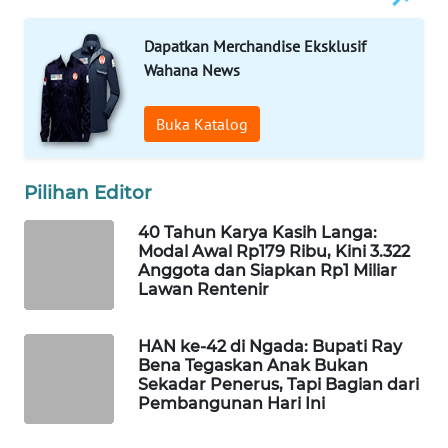
KELISTRIKAN
Dapatkan Merchandise Eksklusif
WALINKI
Wahana News
ID
Buka Katalog
MAWAKA
ID
Pilihan Editor
MARTABAT
40 Tahun Karya Kasih Langa:
NET
Modal Awal Rp179 Ribu, Kini 3.322
Anggota dan Siapkan Rp1 Miliar
PLN
Lawan Rentenir
WATCH
HAN ke-42 di Ngada: Bupati Ray
MKLI
Bena Tegaskan Anak Bukan
Sekadar Penerus, Tapi Bagian dari
Pembangunan Hari Ini
LPKKI