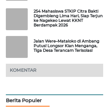
NEWS
254 Mahasiswa STKIP Citra Bakti
SIDIKALANG
Digembleng Lima Hari, Siap Terjun
NEWS
ke Nagekeo Lewat KKNT
Berdampak 2026
SIBARAGAS
NEWS
Jalan Were–Mataloko di Ambang
Putus! Longsor Kian Menganga,
METRO
Tiga Desa Terancam Terisolasi
SIANTAR
NEWS
KOMENTAR
METRO
MEDAN
NEWS
METRO
Berita Populer
JAKARTA
NEWS