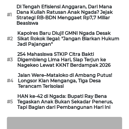
Di Tengah Efisiensi Anggaran, Dari Mana
Dana Kuliah Ratusan Anak Ngada? Jejak
KRT
#1
Strategi RB-BDN Menggaet Rp7,7 Miliar
NEWS
Beasiswa
Kapolres Baru Diuji! GMNI Ngada Desak
KARING
#2
Sikat Rokok Ilegal: "Jangan Biarkan Hukum
NEWS
Jadi Pajangan"
254 Mahasiswa STKIP Citra Bakti
JURNAL
#3
Digembleng Lima Hari, Siap Terjun ke
MARITIM
Nagekeo Lewat KKNT Berdampak 2026
Jalan Were–Mataloko di Ambang Putus!
HUMBANG
#4
Longsor Kian Menganga, Tiga Desa
NEWS
Terancam Terisolasi
HAN ke-42 di Ngada: Bupati Ray Bena
GARONGGANG
#5
Tegaskan Anak Bukan Sekadar Penerus,
NEWS
Tapi Bagian dari Pembangunan Hari Ini
FISUELRI
ID