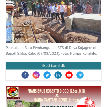
BAJO
OPINI
Informasi
INDEKS
BERITA
Peletakkan Batu Pembangunan BTS di Desa Kojagete oleh
Bupati Sikka, Rabu (09/08/2023). Foto: Humas Kominfo.
KONTAK
KAMI
Ikuti Kami di:
INFO
IKLAN
TENTANG
KAMI