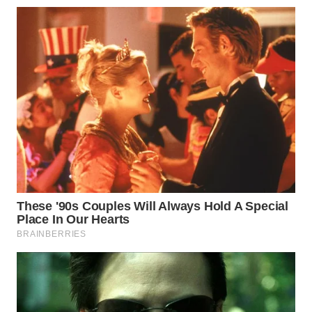
WN
PURWAKARTA
WN
PRIANGAN
TIMUR
WN
SEMARANG
WN
SOLO
WN
BOROBUDUR
WN