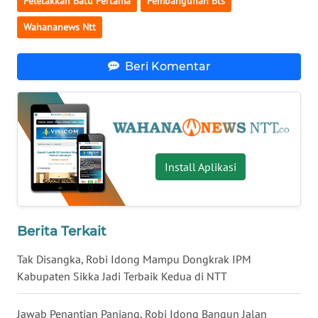
Peletakkan Batu Pertama
Pembangunan Bts
Wahananews Ntt
WN
KALTENG
Beri Komentar
WN
KALTARA
WN
KALSEL
Install Aplikasi
WN
KALTIM
Berita Terkait
WN
Tak Disangka, Robi Idong Mampu Dongkrak IPM
SULSEL
Kabupaten Sikka Jadi Terbaik Kedua di NTT
WN
Jawab Penantian Panjang, Robi Idong Bangun Jalan
GORONTALO