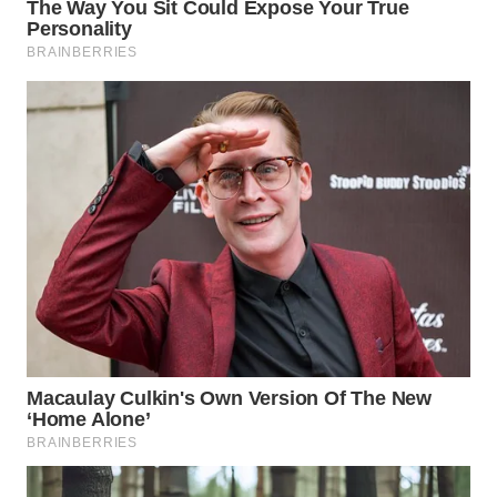
WN
LABUHANBATU
WN
TAPANULI
TENGAH
WN DELI
SERDANG
WN
TEBING
TINGGI
WN
PAKPAK
WN