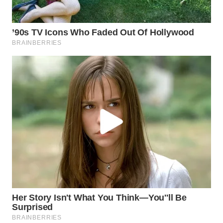
WN
CIREBON
WN
INDRAMAYU
WN
KUNINGAN
WN
MAJALENGKA
WN
SUBANG
WN
SUKABUMI