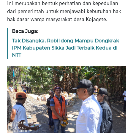
ini merupakan bentuk perhatian dan kepedulian
BARAT
dari pemerintah untuk menjawabi kebutuhan hak
hak dasar warga masyarakat desa Kojagete.
WN
RIAU
Baca Juga:
Tak Disangka, Robi Idong Mampu Dongkrak
WN
SERAMBI
IPM Kabupaten Sikka Jadi Terbaik Kedua di
NTT
WN
JAMBI
WN
SULTRA
WN
NTB
WN