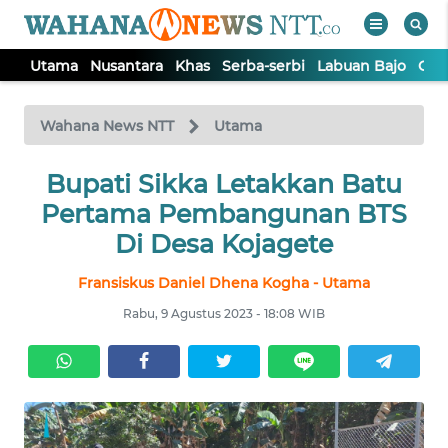
Utama
Nusantara
Khas
Serba-serbi
Labuan Bajo
Opi
WAHANA
Tutup
TV
Wahana News NTT
Utama
Bupati Sikka Letakkan Batu
UTAMA
Pertama Pembangunan BTS
NUSANTARA
Di Desa Kojagete
Fransiskus Daniel Dhena Kogha - Utama
KHAS
Rabu, 9 Agustus 2023 - 18:08 WIB
SERBA-
SERBI
LABUAN