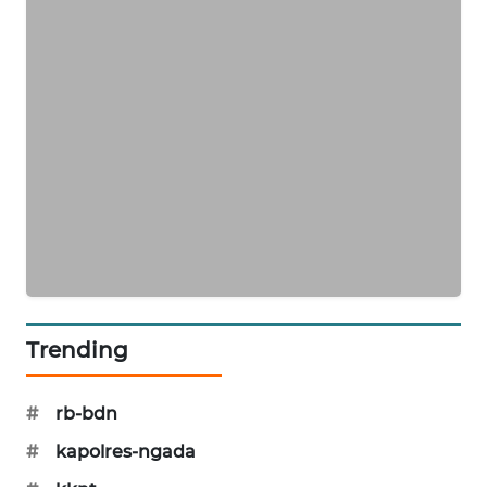
ENERGI
NEWS
CILEUNGSI
NEWS
BERKAT
NEWS
BERAMPU
NEWS
Trending
ANUGERAH
NEWS
#
rb-bdn
AKHLAK
#
kapolres-ngada
ID