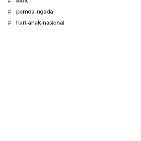
#
kknt
PERAPKI
#
pemda-ngada
NEWS
#
hari-anak-nasional
SONYA
ASA
NEWS