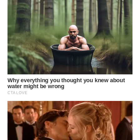
KARAWANG
WN
BEKASI
WN
BOGOR
WN
DEPOK
WN
TAPANULI
UTARA
WN
SAMOSIR