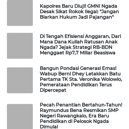
LKKI
Kapolres Baru Diuji! GMNI Ngada
Desak Sikat Rokok Ilegal: "Jangan
Biarkan Hukum Jadi Pajangan"
KOPEKLIN
PORTAL
Di Tengah Efisiensi Anggaran, Dari
Mana Dana Kuliah Ratusan Anak
KONSUMEN
Ngada? Jejak Strategi RB-BDN
Menggaet Rp7,7 Miliar Beasiswa
FORWAMKI
Bangun Pondasi Generasi Emas!
ALPERKLINAS
Wabup Berni Dhey Letakkan Batu
Pertama TK Sta. Veronika Wolowio,
Pemerataan Pendidikan Terus
FORJASIDA
Dipercepat
TAMBANG
Pecah Penantian Bertahun-Tahun!
NEWS
Raymundus Bena Resmikan SMP
Negeri Rawangkalo, Era Baru
Pendidikan di Pelosok Ngada
SITUNGIR
Dimulai