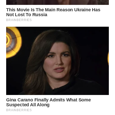
CO ID
WAHANANEWS
NET
WAHANA
SPORT
WAHANA
UMKM
WAHANA
SELEB
WAHANA
PERSONA
WAHANA
OTOMOTIF