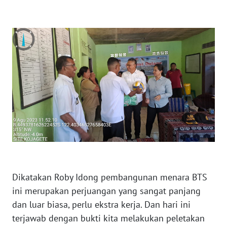
SULTENG
WN
SULBAR
WN
BABEL
WN
SUMBAR
WN
SUMSEL
Dikatakan Roby Idong pembangunan menara BTS
WN
ini merupakan perjuangan yang sangat panjang
BENGKULU
dan luar biasa, perlu ekstra kerja. Dan hari ini
terjawab dengan bukti kita melakukan peletakan
WN