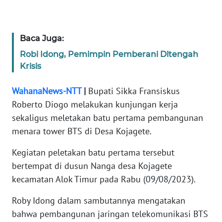
WN
JABAR
Baca Juga:
Robi Idong, Pemimpin Pemberani Ditengah
WN
Krisis
BANTEN
WahanaNews-NTT
|
Bupati Sikka Fransiskus
WN
Roberto Diogo melakukan kunjungan kerja
NTT
sekaligus meletakan batu pertama pembangunan
menara tower BTS di Desa Kojagete.
WN
KEPRI
Kegiatan peletakan batu pertama tersebut
bertempat di dusun Nanga desa Kojagete
WN
kecamatan Alok Timur pada Rabu (09/08/2023).
PAPUA
Roby Idong dalam sambutannya mengatakan
WN
bahwa pembangunan jaringan telekomunikasi BTS
PAPUA