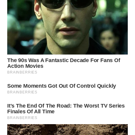
MADURA
WN
SURABAYA
WN
NATUNA
WN
BINTAN
WN
MANDALIKA
WN
LIKUPANG
WN