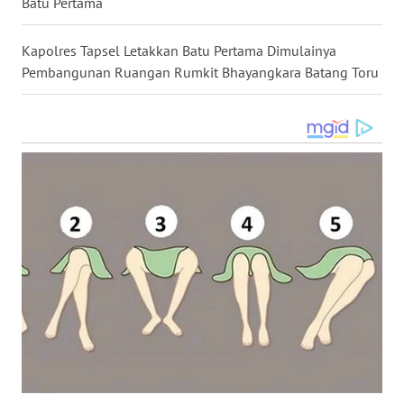
Batu Pertama
NIAS
Kapolres Tapsel Letakkan Batu Pertama Dimulainya
WN
Pembangunan Ruangan Rumkit Bhayangkara Batang Toru
LANGKAT
WN
TAPANULI
SELATAN
WN
TANJUNG
LESUNG
WN
KARO
WN
SIMALUNGUN