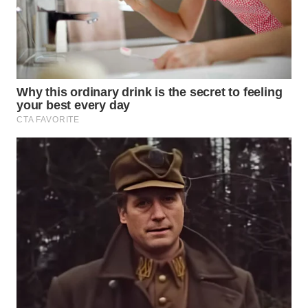
INFRASTRUKTUR
WAHANA
KONSUMEN
WAHANA
LISTRIK
WAHANA
TRAVEL
WAHANA
TV
WAHANANEWS
ID
WAHANANEWS