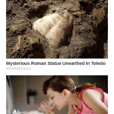
LABUANBAJO
WN
BORNEO
Wahana
Media
Group
WAHANA
NEWS
WAHANA
TANI
WAHANA
ADVOKAT
WAHANA