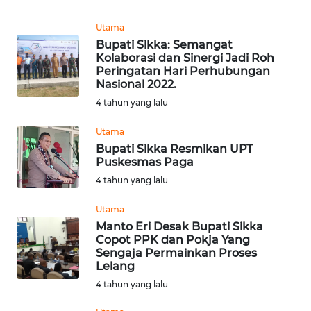
Utama
WN
Bupati Sikka: Semangat
SULUT
Kolaborasi dan Sinergi Jadi Roh
Peringatan Hari Perhubungan
Nasional 2022.
WN
MALUKU
4 tahun yang lalu
Utama
WN
Bupati Sikka Resmikan UPT
MALUT
Puskesmas Paga
4 tahun yang lalu
WN
DAIRI
Utama
Manto Eri Desak Bupati Sikka
WN
Copot PPK dan Pokja Yang
Sengaja Permainkan Proses
DANAU
Lelang
TOBA
4 tahun yang lalu
WN