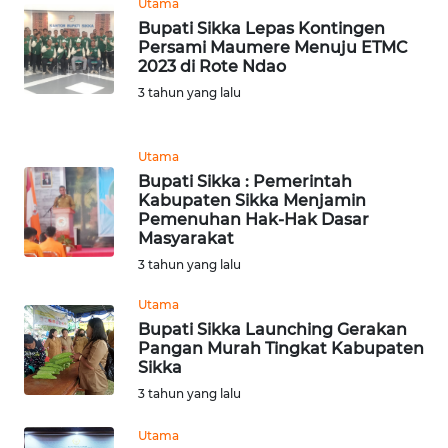
Utama
Bupati Sikka Lepas Kontingen
Persami Maumere Menuju ETMC
WN
2023 di Rote Ndao
JABAR
3 tahun yang lalu
WN
BANTEN
Utama
Bupati Sikka : Pemerintah
WN
Kabupaten Sikka Menjamin
NTT
Pemenuhan Hak-Hak Dasar
Masyarakat
3 tahun yang lalu
WN
KEPRI
Utama
Bupati Sikka Launching Gerakan
WN
Pangan Murah Tingkat Kabupaten
PAPUA
Sikka
3 tahun yang lalu
WN
Utama
PAPUA