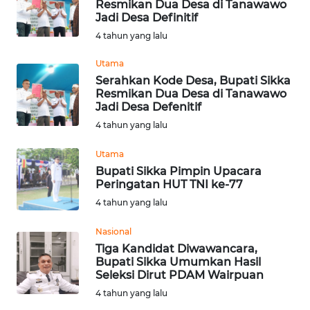
Resmikan Dua Desa di Tanawawo
Jadi Desa Definitif
WN
4 tahun yang lalu
KALTENG
Utama
Serahkan Kode Desa, Bupati Sikka
WN
Resmikan Dua Desa di Tanawawo
KALTARA
Jadi Desa Defenitif
4 tahun yang lalu
WN
KALSEL
Utama
Bupati Sikka Pimpin Upacara
Peringatan HUT TNI ke-77
WN
4 tahun yang lalu
KALTIM
Nasional
WN
Tiga Kandidat Diwawancara,
SULSEL
Bupati Sikka Umumkan Hasil
Seleksi Dirut PDAM Wairpuan
WN
4 tahun yang lalu
GORONTALO