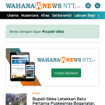
Utama
Nusantara
Khas
Serba-serbi
Labuan Bajo
Opi
WAHANA
Tutup
TV
Berita dengan tagar
#bupati-sikka
UTAMA
NUSANTARA
KHAS
Install Aplikasi
SERBA-
SERBI
Khas
Bupati Sikka Letakkan Batu
LABUAN
Pertama Puskesmas Boganatar,