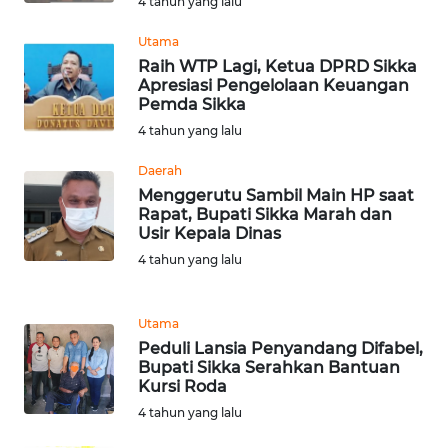
4 tahun yang lalu
KARAWANG
Utama
Raih WTP Lagi, Ketua DPRD Sikka
WN
Apresiasi Pengelolaan Keuangan
BEKASI
Pemda Sikka
4 tahun yang lalu
WN
BOGOR
Daerah
Menggerutu Sambil Main HP saat
Rapat, Bupati Sikka Marah dan
WN
Usir Kepala Dinas
DEPOK
4 tahun yang lalu
WN
TAPANULI
Utama
UTARA
Peduli Lansia Penyandang Difabel,
Bupati Sikka Serahkan Bantuan
WN
Kursi Roda
SAMOSIR
4 tahun yang lalu