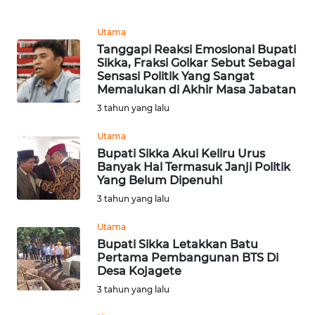
PEDOMAN
MEDIA
SIBER
Utama
Tanggapi Reaksi Emosional Bupati
Sikka, Fraksi Golkar Sebut Sebagai
REDAKSI
Sensasi Politik Yang Sangat
Memalukan di Akhir Masa Jabatan
KARIR
3 tahun yang lalu
Utama
DISCLAIMER
Bupati Sikka Akui Keliru Urus
Banyak Hal Termasuk Janji Politik
Yang Belum Dipenuhi
Wahana
News
3 tahun yang lalu
Regional
Utama
Bupati Sikka Letakkan Batu
WN
Pertama Pembangunan BTS Di
SUMUT
Desa Kojagete
3 tahun yang lalu
WN
JAKARTA