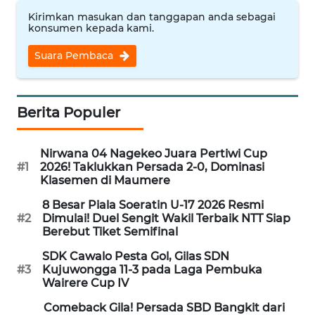
Kirimkan masukan dan tanggapan anda sebagai
konsumen kepada kami.
WN
CIREBON
Suara Pembaca
WN
INDRAMAYU
Berita Populer
WN
KUNINGAN
Nirwana 04 Nagekeo Juara Pertiwi Cup
#1
2026! Taklukkan Persada 2-0, Dominasi
Klasemen di Maumere
WN
8 Besar Piala Soeratin U-17 2026 Resmi
MAJALENGKA
#2
Dimulai! Duel Sengit Wakil Terbaik NTT Siap
Berebut Tiket Semifinal
WN
SDK Cawalo Pesta Gol, Gilas SDN
SUBANG
#3
Kujuwongga 11-3 pada Laga Pembuka
Wairere Cup IV
WN
Comeback Gila! Persada SBD Bangkit dari
SUKABUMI