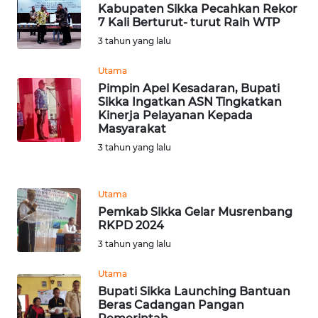
BARAT
Kabupaten Sikka Pecahkan Rekor
7 Kali Berturut- turut Raih WTP
3 tahun yang lalu
WN
RIAU
Utama
Pimpin Apel Kesadaran, Bupati
WN
Sikka Ingatkan ASN Tingkatkan
SERAMBI
Kinerja Pelayanan Kepada
Masyarakat
3 tahun yang lalu
WN
JAMBI
Utama
WN
Pemkab Sikka Gelar Musrenbang
SULTRA
RKPD 2024
3 tahun yang lalu
WN
NTB
Utama
Bupati Sikka Launching Bantuan
Beras Cadangan Pangan
WN