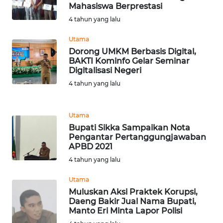
Mahasiswa Berprestasi
WN
4 tahun yang lalu
LABUHANBATU
Utama
Dorong UMKM Berbasis Digital,
WN
BAKTI Kominfo Gelar Seminar
TAPANULI
Digitalisasi Negeri
TENGAH
4 tahun yang lalu
WN DELI
SERDANG
Utama
Bupati Sikka Sampaikan Nota
WN
Pengantar Pertanggungjawaban
TEBING
APBD 2021
TINGGI
4 tahun yang lalu
Utama
WN
Muluskan Aksi Praktek Korupsi,
PAKPAK
Daeng Bakir Jual Nama Bupati,
Manto Eri Minta Lapor Polisi
WN