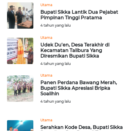
LAMPUNG
Utama
Bupati Sikka Lantik Dua Pejabat
WN
Pimpinan Tinggi Pratama
JATENG
4 tahun yang lalu
Utama
WN
NUSANTARA
Udek Du’en, Desa Terakhir di
Kecamatan Talibura Yang
Diresmikan Bupati Sikka
WN
4 tahun yang lalu
JOGJA
Utama
WN
Panen Perdana Bawang Merah,
JATIM
Bupati Sikka Apresiasi Bripka
Soalihin
4 tahun yang lalu
WN
BALI
Utama
WN
Serahkan Kode Desa, Bupati Sikka
KALBAR