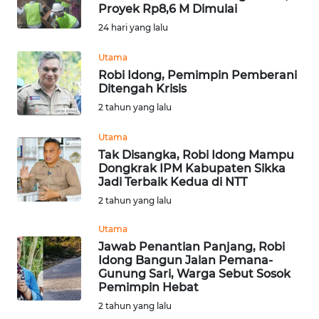
BAJO
Proyek Rp8,6 M Dimulai
24 hari yang lalu
OPINI
Utama
Robi Idong, Pemimpin Pemberani
Informasi
Ditengah Krisis
2 tahun yang lalu
INDEKS
BERITA
Utama
Tak Disangka, Robi Idong Mampu
KONTAK
Dongkrak IPM Kabupaten Sikka
KAMI
Jadi Terbaik Kedua di NTT
2 tahun yang lalu
INFO
Utama
IKLAN
Jawab Penantian Panjang, Robi
Idong Bangun Jalan Pemana-
TENTANG
Gunung Sari, Warga Sebut Sosok
KAMI
Pemimpin Hebat
2 tahun yang lalu