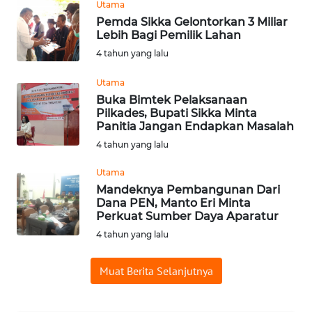
Utama
WN
Pemda Sikka Gelontorkan 3 Miliar
PADANG
Lebih Bagi Pemilik Lahan
LAWAS
4 tahun yang lalu
WN
Utama
SUMEDANG
Buka Bimtek Pelaksanaan
Pilkades, Bupati Sikka Minta
WN
Panitia Jangan Endapkan Masalah
CIANJUR
4 tahun yang lalu
Utama
WN
Mandeknya Pembangunan Dari
KEPULAUAN
Dana PEN, Manto Eri Minta
SERIBU
Perkuat Sumber Daya Aparatur
4 tahun yang lalu
WN
TANGERANG
Muat Berita Selanjutnya
WN
BINJAI