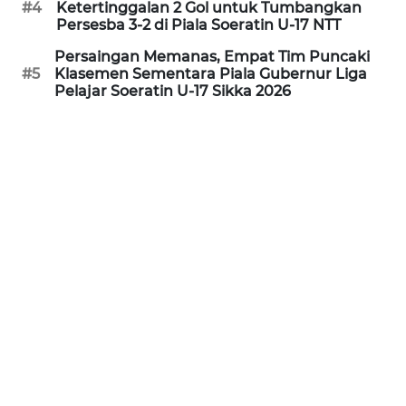
#4
Ketertinggalan 2 Gol untuk Tumbangkan
Persesba 3-2 di Piala Soeratin U-17 NTT
WN
Persaingan Memanas, Empat Tim Puncaki
PURWAKARTA
#5
Klasemen Sementara Piala Gubernur Liga
Pelajar Soeratin U-17 Sikka 2026
WN
PRIANGAN
TIMUR
WN
SEMARANG
WN
SOLO
WN
BOROBUDUR
WN