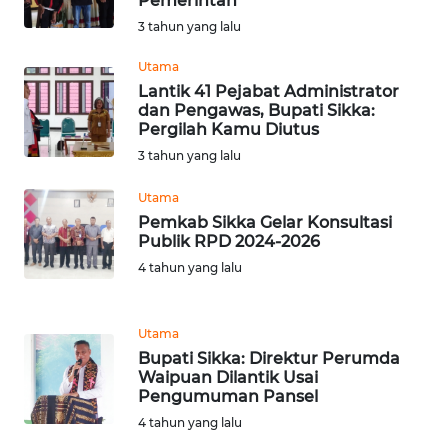
Pemerintah
SULTENG
3 tahun yang lalu
WN
Utama
SULBAR
Lantik 41 Pejabat Administrator
dan Pengawas, Bupati Sikka:
Pergilah Kamu Diutus
WN
BABEL
3 tahun yang lalu
Utama
WN
Pemkab Sikka Gelar Konsultasi
SUMBAR
Publik RPD 2024-2026
4 tahun yang lalu
WN
SUMSEL
Utama
WN
Bupati Sikka: Direktur Perumda
Waipuan Dilantik Usai
BENGKULU
Pengumuman Pansel
4 tahun yang lalu
WN