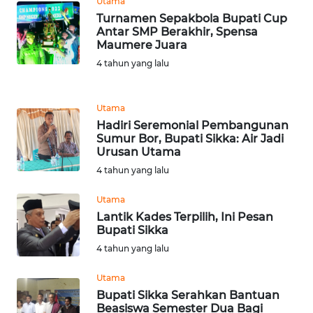
Utama
NIAS
Turnamen Sepakbola Bupati Cup
Antar SMP Berakhir, Spensa
Maumere Juara
WN
LANGKAT
4 tahun yang lalu
WN
Utama
TAPANULI
Hadiri Seremonial Pembangunan
SELATAN
Sumur Bor, Bupati Sikka: Air Jadi
Urusan Utama
WN
4 tahun yang lalu
TANJUNG
LESUNG
Utama
Lantik Kades Terpilih, Ini Pesan
Bupati Sikka
WN
KARO
4 tahun yang lalu
Utama
WN
Bupati Sikka Serahkan Bantuan
SIMALUNGUN
Beasiswa Semester Dua Bagi