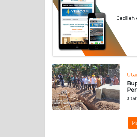
OPINI
Jadilah
Informasi
INDEKS
BERITA
KONTAK
KAMI
Ut
INFO
Bup
IKLAN
Pem
3 ta
TENTANG
KAMI
Mu
PEDOMAN
MEDIA