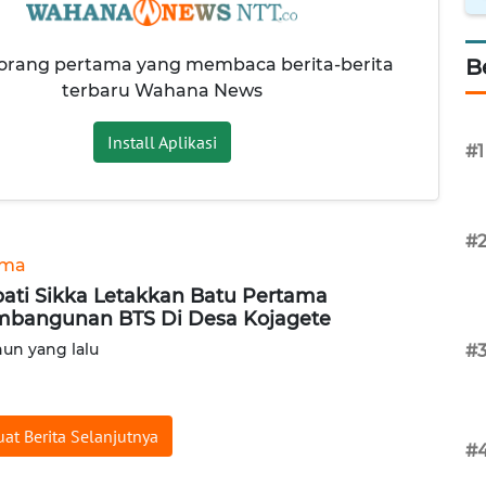
 orang pertama yang membaca berita-berita
B
terbaru Wahana News
Install Aplikasi
#1
#
ama
ati Sikka Letakkan Batu Pertama
bangunan BTS Di Desa Kojagete
hun yang lalu
#
at Berita Selanjutnya
#