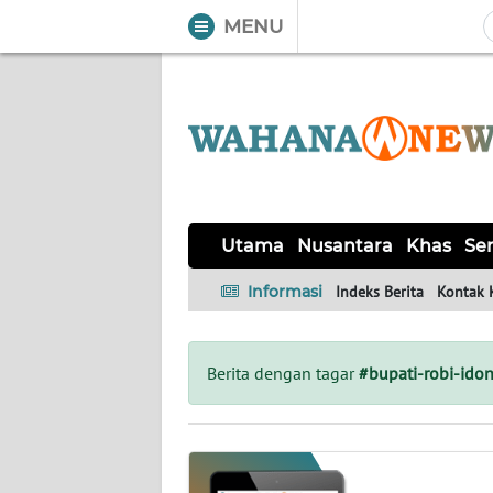
MENU
WAHANA
Tutup
TV
UTAMA
NUSANTARA
Utama
Nusantara
Khas
Ser
KHAS
Informasi
Indeks Berita
Kontak 
SERBA-
SERBI
Berita dengan tagar
#bupati-robi-ido
LABUAN
BAJO