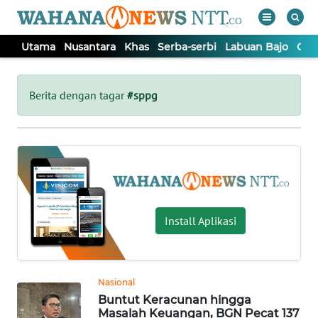
Utama
Nusantara
Khas
Serba-serbi
Labuan Bajo
Opi
WAHANA
Tutup
TV
Berita dengan tagar
#sppg
UTAMA
NUSANTARA
KHAS
Install Aplikasi
SERBA-
SERBI
Nasional
Buntut Keracunan hingga
LABUAN
Masalah Keuangan, BGN Pecat 137