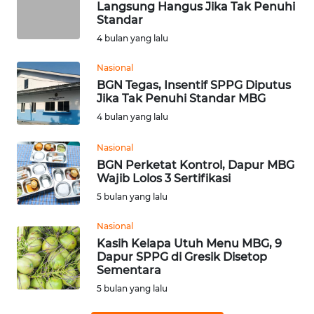
Langsung Hangus Jika Tak Penuhi
WN
Standar
PADANG
LAWAS
4 bulan yang lalu
Nasional
WN
BGN Tegas, Insentif SPPG Diputus
SUMEDANG
Jika Tak Penuhi Standar MBG
4 bulan yang lalu
WN
CIANJUR
Nasional
BGN Perketat Kontrol, Dapur MBG
WN
Wajib Lolos 3 Sertifikasi
KEPULAUAN
5 bulan yang lalu
SERIBU
Nasional
Kasih Kelapa Utuh Menu MBG, 9
WN
Dapur SPPG di Gresik Disetop
TANGERANG
Sementara
5 bulan yang lalu
WN
BINJAI