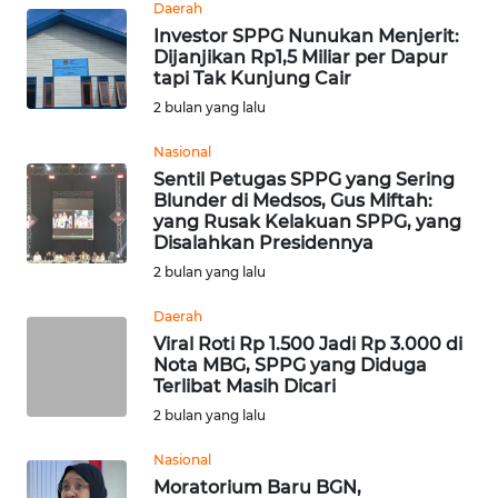
Daerah
Investor SPPG Nunukan Menjerit:
Dijanjikan Rp1,5 Miliar per Dapur
WN
tapi Tak Kunjung Cair
KALTENG
2 bulan yang lalu
WN
Nasional
KALTARA
Sentil Petugas SPPG yang Sering
Blunder di Medsos, Gus Miftah:
yang Rusak Kelakuan SPPG, yang
WN
Disalahkan Presidennya
KALSEL
2 bulan yang lalu
WN
Daerah
KALTIM
Viral Roti Rp 1.500 Jadi Rp 3.000 di
Nota MBG, SPPG yang Diduga
Terlibat Masih Dicari
WN
SULSEL
2 bulan yang lalu
Nasional
WN
Moratorium Baru BGN,
GORONTALO