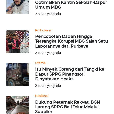
Optimalkan Kantin Sekolah-Dapur
Umum MBG
WN
2 bulan yang lalu
SULUT
Polhukam
WN
Pencopotan Dadan Hingga
MALUKU
Tersangka Korupsi MBG Salah Satu
Laporannya dari Purbaya
WN
2 bulan yang lalu
MALUT
Utama
WN
Isu Minyak Goreng dari Tangki ke
Dapur SPPG Pinangsori
DAIRI
Dinyatakan Hoaks
2 bulan yang lalu
WN
DANAU
Nasional
TOBA
Dukung Peternak Rakyat, BGN
Larang SPPG Beli Telur Melalui
Supplier
WN