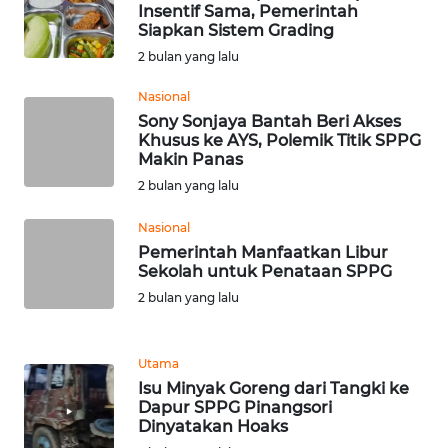
SULTENG
Insentif Sama, Pemerintah
Siapkan Sistem Grading
2 bulan yang lalu
WN
SULBAR
Nasional
Sony Sonjaya Bantah Beri Akses
WN
Khusus ke AYS, Polemik Titik SPPG
BABEL
Makin Panas
2 bulan yang lalu
WN
Nasional
SUMBAR
Pemerintah Manfaatkan Libur
Sekolah untuk Penataan SPPG
WN
2 bulan yang lalu
SUMSEL
WN
Utama
BENGKULU
Isu Minyak Goreng dari Tangki ke
Dapur SPPG Pinangsori
Dinyatakan Hoaks
WN