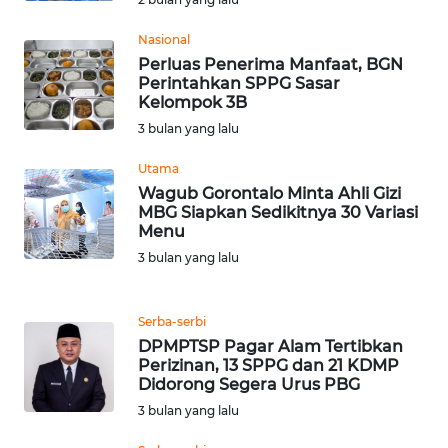
WN
Nasional
LABUHANBATU
Perluas Penerima Manfaat, BGN
Perintahkan SPPG Sasar
Kelompok 3B
WN
TAPANULI
3 bulan yang lalu
TENGAH
Utama
Wagub Gorontalo Minta Ahli Gizi
WN DELI
MBG Siapkan Sedikitnya 30 Variasi
SERDANG
Menu
3 bulan yang lalu
WN
TEBING
TINGGI
Serba-serbi
DPMPTSP Pagar Alam Tertibkan
Perizinan, 13 SPPG dan 21 KDMP
WN
Didorong Segera Urus PBG
PAKPAK
3 bulan yang lalu
WN