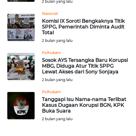
LAMPUNG
2 bulan yang lalu
Nasional
WN
Komisi IX Soroti Bengkaknya Titik
JATENG
SPPG, Pemerintah Diminta Audit
Total
WN
2 bulan yang lalu
NUSANTARA
Polhukam
Sosok AYS Tersangka Baru Korupsi
WN
MBG, Diduga Atur Titik SPPG
JOGJA
Lewat Akses dari Sony Sonjaya
2 bulan yang lalu
WN
JATIM
Polhukam
Tanggapi Isu Nama-nama Terlibat
Kasus Dugaan Korupsi BGN, KPK
WN
Buka Suara
BALI
2 bulan yang lalu
WN
KALBAR