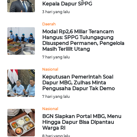
BAJO
Kepala Dapur SPPG
3 hari yang lalu
OPINI
Daerah
Modal Rp2,6 Miliar Terancam
Informasi
Hangus: SPPG Tulungagung
Disuspend Permanen, Pengelola
INDEKS
Masih Terlilit Utang
BERITA
7 hari yang lalu
Nasional
KONTAK
Keputusan Pemerintah Soal
KAMI
Dapur MBG, Zulhas Minta
Pengusaha Dapur Tak Demo
INFO
7 hari yang lalu
IKLAN
Nasional
TENTANG
BGN Siapkan Portal MBG, Menu
Hingga Dapur Bisa Dipantau
KAMI
Warga RI
8 hari yang lalu