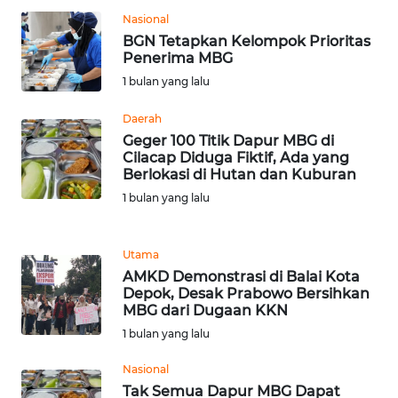
BARAT
Nasional
BGN Tetapkan Kelompok Prioritas
WN
Penerima MBG
RIAU
1 bulan yang lalu
Daerah
WN
Geger 100 Titik Dapur MBG di
SERAMBI
Cilacap Diduga Fiktif, Ada yang
Berlokasi di Hutan dan Kuburan
WN
1 bulan yang lalu
JAMBI
WN
Utama
SULTRA
AMKD Demonstrasi di Balai Kota
Depok, Desak Prabowo Bersihkan
MBG dari Dugaan KKN
WN
1 bulan yang lalu
NTB
Nasional
WN
Tak Semua Dapur MBG Dapat