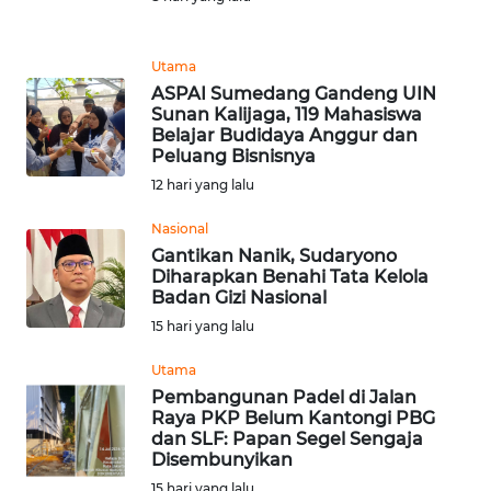
PEDOMAN
MEDIA
SIBER
Utama
ASPAI Sumedang Gandeng UIN
REDAKSI
Sunan Kalijaga, 119 Mahasiswa
Belajar Budidaya Anggur dan
Peluang Bisnisnya
KARIR
12 hari yang lalu
DISCLAIMER
Nasional
Gantikan Nanik, Sudaryono
Diharapkan Benahi Tata Kelola
Wahana
Badan Gizi Nasional
News
Regional
15 hari yang lalu
Utama
WN
Pembangunan Padel di Jalan
SUMUT
Raya PKP Belum Kantongi PBG
dan SLF: Papan Segel Sengaja
Disembunyikan
WN
JAKARTA
15 hari yang lalu