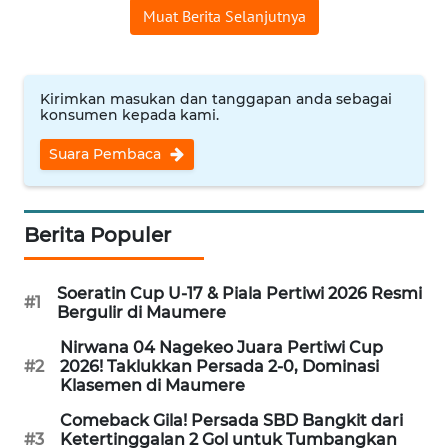
Muat Berita Selanjutnya
WN
CIREBON
Kirimkan masukan dan tanggapan anda sebagai
konsumen kepada kami.
WN
INDRAMAYU
Suara Pembaca
WN
KUNINGAN
Berita Populer
WN
MAJALENGKA
Soeratin Cup U-17 & Piala Pertiwi 2026 Resmi
#1
Bergulir di Maumere
WN
Nirwana 04 Nagekeo Juara Pertiwi Cup
SUBANG
#2
2026! Taklukkan Persada 2-0, Dominasi
Klasemen di Maumere
WN
Comeback Gila! Persada SBD Bangkit dari
#3
Ketertinggalan 2 Gol untuk Tumbangkan
SUKABUMI