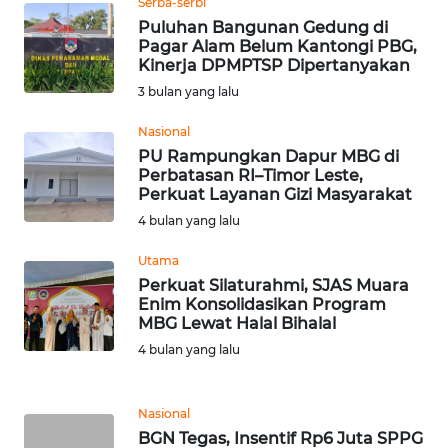
Serba-serbi
KARAWANG
Puluhan Bangunan Gedung di
Pagar Alam Belum Kantongi PBG,
Kinerja DPMPTSP Dipertanyakan
WN
BEKASI
3 bulan yang lalu
Nasional
WN
PU Rampungkan Dapur MBG di
BOGOR
Perbatasan RI–Timor Leste,
Perkuat Layanan Gizi Masyarakat
WN
4 bulan yang lalu
DEPOK
Utama
Perkuat Silaturahmi, SJAS Muara
WN
Enim Konsolidasikan Program
TAPANULI
MBG Lewat Halal Bihalal
UTARA
4 bulan yang lalu
WN
SAMOSIR
Nasional
BGN Tegas, Insentif Rp6 Juta SPPG