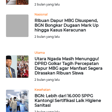
NIAS
2 bulan yang lalu
Nasional
WN
Ribuan Dapur MBG Disuspend,
LANGKAT
BGN Bongkar Dugaan Mark Up
hingga Kasus Keracunan
WN
2 bulan yang lalu
TAPANULI
SELATAN
Utama
WN
Utara Ngada Masih Menunggu!
DPRD Golkar Tagih Percepatan
TANJUNG
Dapur MBG agar Manfaat Segera
LESUNG
Dirasakan Ribuan Siswa
2 bulan yang lalu
WN
KARO
Kesehatan
BGN: Lebih dari 16.000 SPPG
Kantongi Sertifikasi Laik Higiene
WN
Sanitasi
SIMALUNGUN
2 bulan yang lalu