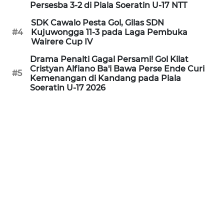
Persesba 3-2 di Piala Soeratin U-17 NTT
WN
SDK Cawalo Pesta Gol, Gilas SDN
#4
Kujuwongga 11-3 pada Laga Pembuka
PURWAKARTA
Wairere Cup IV
Drama Penalti Gagal Persami! Gol Kilat
WN
Cristyan Alfiano Ba'i Bawa Perse Ende Curi
PRIANGAN
#5
Kemenangan di Kandang pada Piala
TIMUR
Soeratin U-17 2026
WN
SEMARANG
WN
SOLO
WN
BOROBUDUR
WN