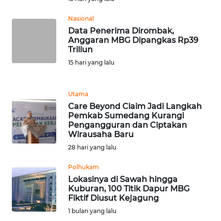
Nasional
WN
Data Penerima Dirombak,
JABAR
Anggaran MBG Dipangkas Rp39
Triliun
WN
15 hari yang lalu
BANTEN
Utama
WN
Care Beyond Claim Jadi Langkah
NTT
Pemkab Sumedang Kurangi
Pengangguran dan Ciptakan
WN
Wirausaha Baru
KEPRI
28 hari yang lalu
Polhukam
WN
Lokasinya di Sawah hingga
PAPUA
Kuburan, 100 Titik Dapur MBG
Fiktif Diusut Kejagung
WN
1 bulan yang lalu
PAPUA