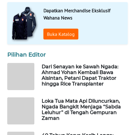
CO ID
Dapatkan Merchandise Eksklusif
WAHANANEWS
Wahana News
NET
Buka Katalog
WAHANA
SPORT
Pilihan Editor
WAHANA
Dari Senayan ke Sawah Ngada:
UMKM
Ahmad Yohan Kembali Bawa
Alsintan, Petani Dapat Traktor
WAHANA
hingga Rice Transplanter
SELEB
Loka Tua Mata Api Diluncurkan,
WAHANA
Ngada Bangkit Menjaga “Sabda
PERSONA
Leluhur” di Tengah Gempuran
Zaman
WAHANA
OTOMOTIF