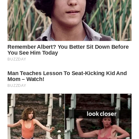
WN
CIREBON
WN
INDRAMAYU
WN
KUNINGAN
WN
MAJALENGKA
WN
SUBANG
WN
SUKABUMI