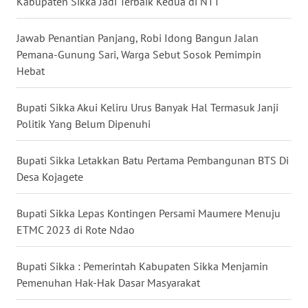
Kabupaten Sikka Jadi Terbaik Kedua di NTT
WN
Jawab Penantian Panjang, Robi Idong Bangun Jalan
KALTENG
Pemana-Gunung Sari, Warga Sebut Sosok Pemimpin
Hebat
WN
KALTARA
Bupati Sikka Akui Keliru Urus Banyak Hal Termasuk Janji
Politik Yang Belum Dipenuhi
WN
KALSEL
Bupati Sikka Letakkan Batu Pertama Pembangunan BTS Di
Desa Kojagete
WN
KALTIM
Bupati Sikka Lepas Kontingen Persami Maumere Menuju
ETMC 2023 di Rote Ndao
WN
SULSEL
Bupati Sikka : Pemerintah Kabupaten Sikka Menjamin
Pemenuhan Hak-Hak Dasar Masyarakat
WN
GORONTALO