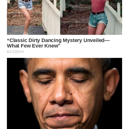
WN
PURWAKARTA
WN
PRIANGAN
TIMUR
WN
SEMARANG
WN
SOLO
WN
BOROBUDUR
WN