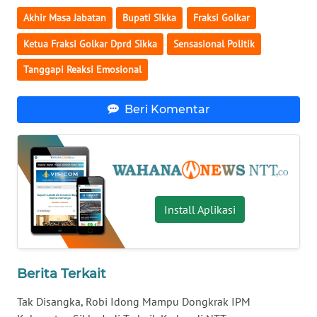
LAMPUNG
Akhir Masa Jabatan
Bupati Sikka
Fraksi Golkar
WN
Ketua Fraksi Golkar Dprd Sikka
Sensasional Politik
JATENG
Tanggapi Reaksi Emosional
WN
NUSANTARA
Beri Komentar
WN
JOGJA
WN
Install Aplikasi
JATIM
WN
BALI
Berita Terkait
Tak Disangka, Robi Idong Mampu Dongkrak IPM
WN
KALBAR