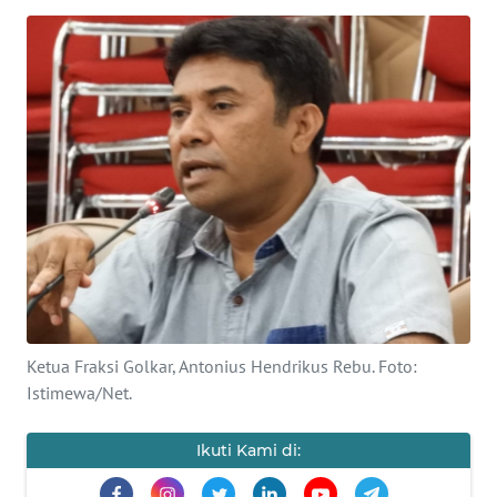
BAJO
OPINI
Informasi
INDEKS
BERITA
KONTAK
KAMI
INFO
IKLAN
Ketua Fraksi Golkar, Antonius Hendrikus Rebu. Foto:
Istimewa/Net.
TENTANG
KAMI
Ikuti Kami di: