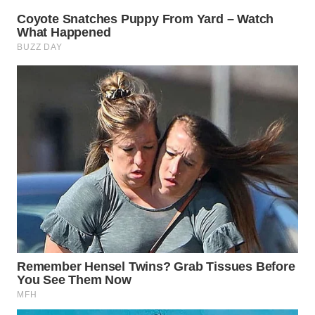
LABUANBAJO
WN
BORNEO
Wahana
Media
Group
WAHANA
NEWS
WAHANA
TANI
WAHANA
ADVOKAT
WAHANA