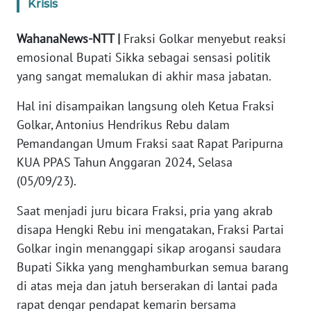
Krisis
WN
WahanaNews-NTT |
Fraksi Golkar menyebut reaksi
JABAR
emosional Bupati Sikka sebagai sensasi politik
yang sangat memalukan di akhir masa jabatan.
WN
BANTEN
Hal ini disampaikan langsung oleh Ketua Fraksi
Golkar, Antonius Hendrikus Rebu dalam
WN
Pemandangan Umum Fraksi saat Rapat Paripurna
NTT
KUA PPAS Tahun Anggaran 2024, Selasa
(05/09/23).
WN
KEPRI
Saat menjadi juru bicara Fraksi, pria yang akrab
disapa Hengki Rebu ini mengatakan, Fraksi Partai
WN
Golkar ingin menanggapi sikap arogansi saudara
PAPUA
Bupati Sikka yang menghamburkan semua barang
di atas meja dan jatuh berserakan di lantai pada
WN
rapat dengar pendapat kemarin bersama
PAPUA