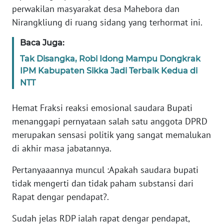
BARAT
perwakilan masyarakat desa Mahebora dan
Nirangkliung di ruang sidang yang terhormat ini.
WN
RIAU
Baca Juga:
Tak Disangka, Robi Idong Mampu Dongkrak
WN
IPM Kabupaten Sikka Jadi Terbaik Kedua di
SERAMBI
NTT
WN
Hemat Fraksi reaksi emosional saudara Bupati
JAMBI
menanggapi pernyataan salah satu anggota DPRD
merupakan sensasi politik yang sangat memalukan
WN
di akhir masa jabatannya.
SULTRA
Pertanyaaannya muncul :Apakah saudara bupati
WN
tidak mengerti dan tidak paham substansi dari
NTB
Rapat dengar pendapat?.
WN
Sudah jelas RDP ialah rapat dengar pendapat,