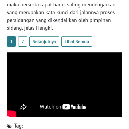
SULTENG
maka perserta rapat harus saling mendengarkan
yang merupakan kata kunci dari jalannya proses
WN
persidangan yang dikendalikan oleh pimpinan
SULBAR
sidang, jelas Hengki.
WN
1
2
Selanjutnya
Lihat Semua
BABEL
WN
SUMBAR
WN
SUMSEL
WN
BENGKULU
WN
Tag: