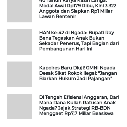
40 Tahun Karya Kasih Langa:
Modal Awal Rp179 Ribu, Kini 3.322
Anggota dan Siapkan Rp1 Miliar
WAHANA
Lawan Rentenir
HEALTH
HAN ke-42 di Ngada: Bupati Ray
WAHANA
Bena Tegaskan Anak Bukan
DESA
Sekadar Penerus, Tapi Bagian dari
WISATA
Pembangunan Hari Ini
LAPAK
Kapolres Baru Diuji! GMNI Ngada
WAHANA
Desak Sikat Rokok Ilegal: "Jangan
Biarkan Hukum Jadi Pajangan"
Wahana
Network
Di Tengah Efisiensi Anggaran, Dari
Mana Dana Kuliah Ratusan Anak
KONSUMEN
Ngada? Jejak Strategi RB-BDN
LISTRIK
Menggaet Rp7,7 Miliar Beasiswa
MASYARAKAT