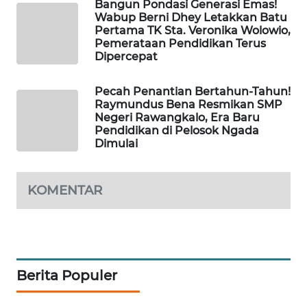
Bangun Pondasi Generasi Emas!
KELISTRIKAN
Wabup Berni Dhey Letakkan Batu
Pertama TK Sta. Veronika Wolowio,
Pemerataan Pendidikan Terus
WALINKI
Dipercepat
ID
Pecah Penantian Bertahun-Tahun!
MAWAKA
Raymundus Bena Resmikan SMP
ID
Negeri Rawangkalo, Era Baru
Pendidikan di Pelosok Ngada
Dimulai
MARTABAT
NET
KOMENTAR
PLN
WATCH
MKLI
Berita Populer
LPKKI