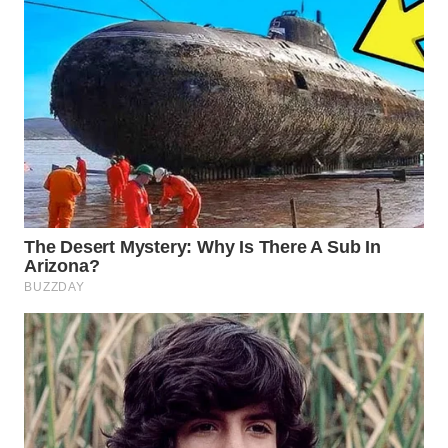
WN
PADANG
LAWAS
WN
SUMEDANG
WN
CIANJUR
WN
KEPULAUAN
SERIBU
WN
TANGERANG
WN
BINJAI