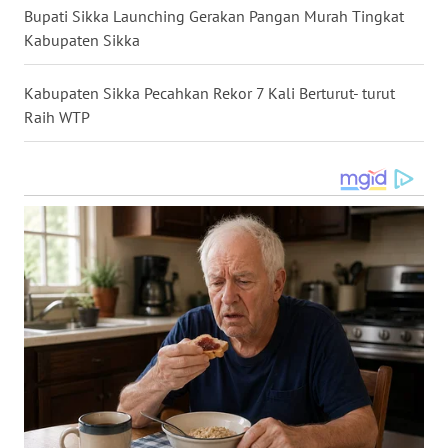
Bupati Sikka Launching Gerakan Pangan Murah Tingkat
Kabupaten Sikka
WN
SULUT
Kabupaten Sikka Pecahkan Rekor 7 Kali Berturut- turut
Raih WTP
WN
MALUKU
WN
MALUT
WN
DAIRI
WN
DANAU
TOBA
WN