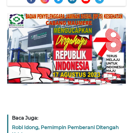
PEDOMAN
MEDIA
SIBER
REDAKSI
KARIR
DISCLAIMER
Wahana
News
Regional
WN
SUMUT
Baca Juga:
WN
Robi Idong, Pemimpin Pemberani Ditengah
JAKARTA