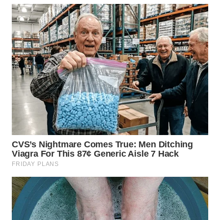
WN
LABUHANBATU
WN
TAPANULI
TENGAH
WN DELI
SERDANG
WN
TEBING
TINGGI
WN
PAKPAK
WN