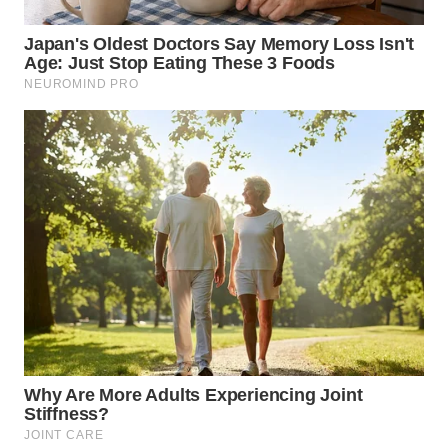
NIAS
WN
LANGKAT
WN
TAPANULI
SELATAN
WN
TANJUNG
LESUNG
WN
KARO
WN
SIMALUNGUN