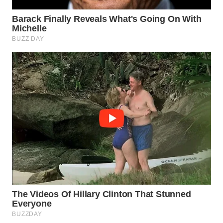
MADURA
WN
SURABAYA
WN
NATUNA
WN
BINTAN
WN
MANDALIKA
WN
LIKUPANG
WN