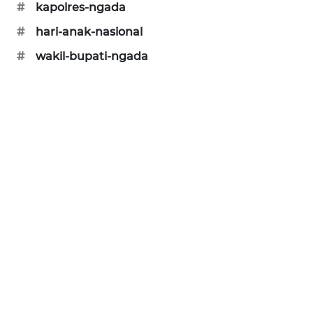
#
kapolres-ngada
KRT
#
hari-anak-nasional
NEWS
#
wakil-bupati-ngada
KARING
NEWS
JURNAL
MARITIM
HUMBANG
NEWS
GARONGGANG
NEWS
FISUELRI
ID