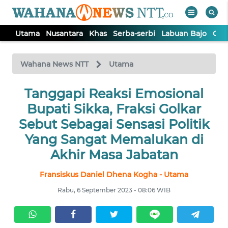
Utama
Nusantara
Khas
Serba-serbi
Labuan Bajo
Opi
WAHANA
Tutup
TV
Wahana News NTT
Utama
Tanggapi Reaksi Emosional
UTAMA
Bupati Sikka, Fraksi Golkar
NUSANTARA
Sebut Sebagai Sensasi Politik
Yang Sangat Memalukan di
KHAS
Akhir Masa Jabatan
Fransiskus Daniel Dhena Kogha - Utama
SERBA-
SERBI
Rabu, 6 September 2023 - 08:06 WIB
LABUAN