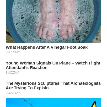
KARAWANG
WN
BEKASI
WN
BOGOR
WN
DEPOK
WN
TAPANULI
UTARA
WN
SAMOSIR