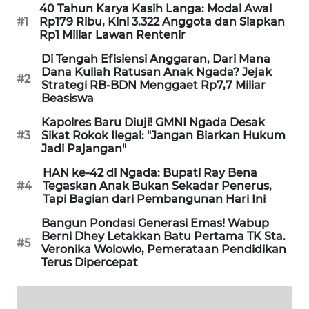
40 Tahun Karya Kasih Langa: Modal Awal
LKKI
#1
Rp179 Ribu, Kini 3.322 Anggota dan Siapkan
Rp1 Miliar Lawan Rentenir
KOPEKLIN
Di Tengah Efisiensi Anggaran, Dari Mana
Dana Kuliah Ratusan Anak Ngada? Jejak
#2
Strategi RB-BDN Menggaet Rp7,7 Miliar
PORTAL
Beasiswa
KONSUMEN
Kapolres Baru Diuji! GMNI Ngada Desak
#3
Sikat Rokok Ilegal: "Jangan Biarkan Hukum
FORWAMKI
Jadi Pajangan"
HAN ke-42 di Ngada: Bupati Ray Bena
ALPERKLINAS
#4
Tegaskan Anak Bukan Sekadar Penerus,
Tapi Bagian dari Pembangunan Hari Ini
FORJASIDA
Bangun Pondasi Generasi Emas! Wabup
Berni Dhey Letakkan Batu Pertama TK Sta.
#5
TAMBANG
Veronika Wolowio, Pemerataan Pendidikan
NEWS
Terus Dipercepat
SITUNGIR