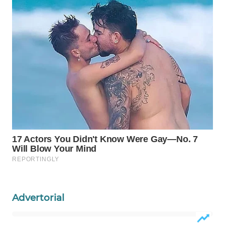
INFRASTRUKTUR
WAHANA
KONSUMEN
WAHANA
LISTRIK
WAHANA
TRAVEL
WAHANA
TV
WAHANANEWS
ID
Advertorial
WAHANANEWS