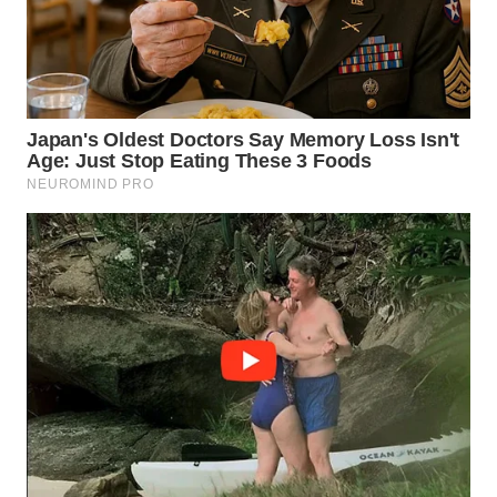
WN
LABUHANBATU
WN
TAPANULI
TENGAH
WN DELI
SERDANG
WN
TEBING
TINGGI
WN
PAKPAK
WN