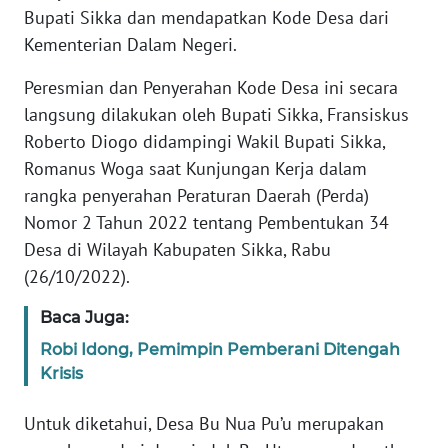
PEDOMAN
Bupati Sikka dan mendapatkan Kode Desa dari
MEDIA
Kementerian Dalam Negeri.
SIBER
Peresmian dan Penyerahan Kode Desa ini secara
REDAKSI
langsung dilakukan oleh Bupati Sikka, Fransiskus
Roberto Diogo didampingi Wakil Bupati Sikka,
KARIR
Romanus Woga saat Kunjungan Kerja dalam
rangka penyerahan Peraturan Daerah (Perda)
DISCLAIMER
Nomor 2 Tahun 2022 tentang Pembentukan 34
Desa di Wilayah Kabupaten Sikka, Rabu
Wahana
(26/10/2022).
News
Regional
Baca Juga:
WN
Robi Idong, Pemimpin Pemberani Ditengah
SUMUT
Krisis
Untuk diketahui, Desa Bu Nua Pu’u merupakan
WN
JAKARTA