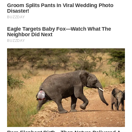
WN
PADANG
LAWAS
WN
SUMEDANG
WN
CIANJUR
WN
KEPULAUAN
SERIBU
WN
TANGERANG
WN
BINJAI