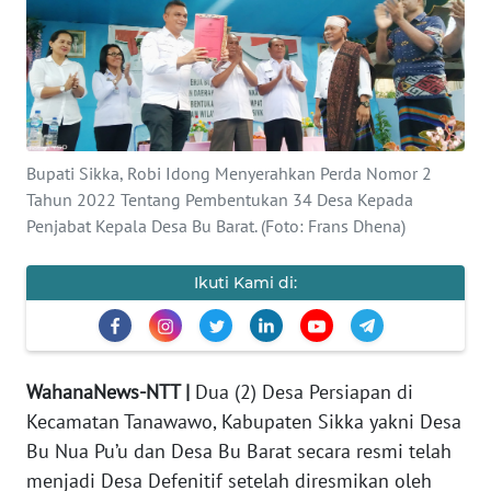
BAJO
OPINI
Informasi
INDEKS
Bupati Sikka, Robi Idong Menyerahkan Perda Nomor 2
BERITA
Tahun 2022 Tentang Pembentukan 34 Desa Kepada
Penjabat Kepala Desa Bu Barat. (Foto: Frans Dhena)
KONTAK
KAMI
Ikuti Kami di:
INFO
IKLAN
WahanaNews-NTT |
Dua (2) Desa Persiapan di
TENTANG
Kecamatan Tanawawo, Kabupaten Sikka yakni Desa
KAMI
Bu Nua Pu’u dan Desa Bu Barat secara resmi telah
menjadi Desa Defenitif setelah diresmikan oleh