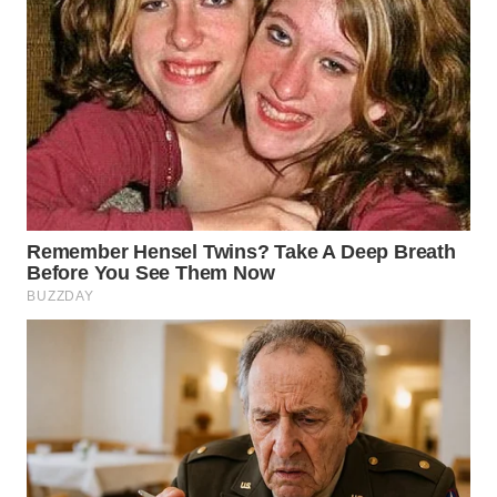
NIAS
WN
LANGKAT
WN
TAPANULI
SELATAN
WN
TANJUNG
LESUNG
WN
KARO
WN
SIMALUNGUN