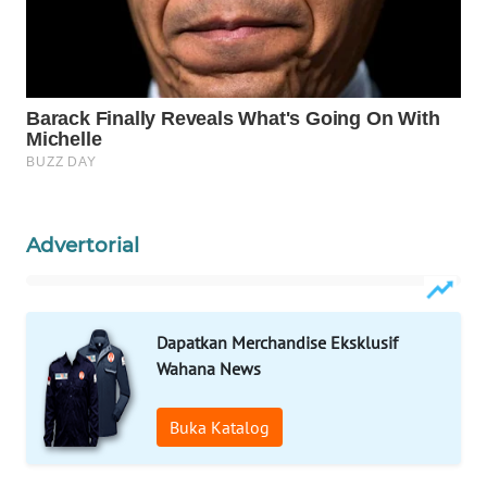
INFRASTRUKTUR
WAHANA
KONSUMEN
WAHANA
LISTRIK
WAHANA
Advertorial
TRAVEL
WAHANA
TV
Dapatkan Merchandise Eksklusif
Wahana News
WAHANANEWS
ID
Buka Katalog
WAHANANEWS