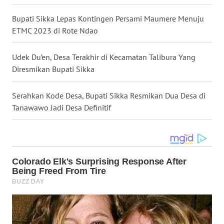
Bupati Sikka Lepas Kontingen Persami Maumere Menuju
WN
ETMC 2023 di Rote Ndao
SULUT
Udek Du’en, Desa Terakhir di Kecamatan Talibura Yang
WN
Diresmikan Bupati Sikka
MALUKU
Serahkan Kode Desa, Bupati Sikka Resmikan Dua Desa di
WN
Tanawawo Jadi Desa Definitif
MALUT
WN
DAIRI
WN
DANAU
TOBA
WN