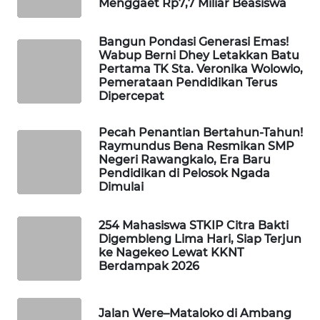
Menggaet Rp7,7 Miliar Beasiswa
WAHANA
Bangun Pondasi Generasi Emas!
HEALTH
Wabup Berni Dhey Letakkan Batu
Pertama TK Sta. Veronika Wolowio,
Pemerataan Pendidikan Terus
WAHANA
Dipercepat
DESA
WISATA
Pecah Penantian Bertahun-Tahun!
Raymundus Bena Resmikan SMP
LAPAK
Negeri Rawangkalo, Era Baru
Pendidikan di Pelosok Ngada
WAHANA
Dimulai
Wahana
Network
254 Mahasiswa STKIP Citra Bakti
Digembleng Lima Hari, Siap Terjun
ke Nagekeo Lewat KKNT
KONSUMEN
Berdampak 2026
LISTRIK
Jalan Were–Mataloko di Ambang
MASYARAKAT