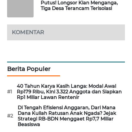
Putus! Longsor Kian Menganga,
KELISTRIKAN
Tiga Desa Terancam Terisolasi
WALINKI
ID
KOMENTAR
MAWAKA
ID
MARTABAT
Berita Populer
NET
PLN
40 Tahun Karya Kasih Langa: Modal Awal
WATCH
#1
Rp179 Ribu, Kini 3.322 Anggota dan Siapkan
Rp1 Miliar Lawan Rentenir
MKLI
Di Tengah Efisiensi Anggaran, Dari Mana
Dana Kuliah Ratusan Anak Ngada? Jejak
#2
Strategi RB-BDN Menggaet Rp7,7 Miliar
LPKKI
Beasiswa