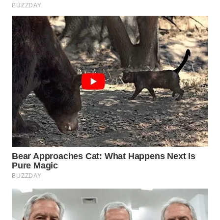
WN
PURWAKARTA
WN
PRIANGAN
TIMUR
WN
SEMARANG
WN
SOLO
WN
BOROBUDUR
WN