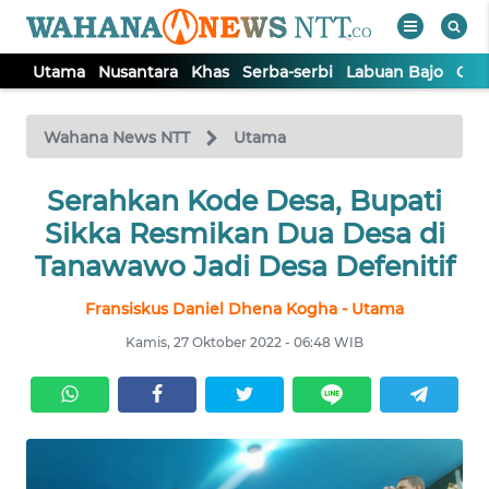
Utama
Nusantara
Khas
Serba-serbi
Labuan Bajo
Opi
WAHANA
Tutup
TV
Wahana News NTT
Utama
Serahkan Kode Desa, Bupati
UTAMA
Sikka Resmikan Dua Desa di
NUSANTARA
Tanawawo Jadi Desa Defenitif
Fransiskus Daniel Dhena Kogha - Utama
KHAS
Kamis, 27 Oktober 2022 - 06:48 WIB
SERBA-
SERBI
LABUAN