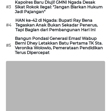
Kapolres Baru Diuji! GMNI Ngada Desak
LKKI
#3
Sikat Rokok Ilegal: "Jangan Biarkan Hukum
Jadi Pajangan"
KOPEKLIN
HAN ke-42 di Ngada: Bupati Ray Bena
#4
Tegaskan Anak Bukan Sekadar Penerus,
Tapi Bagian dari Pembangunan Hari Ini
PORTAL
KONSUMEN
Bangun Pondasi Generasi Emas! Wabup
Berni Dhey Letakkan Batu Pertama TK Sta.
#5
Veronika Wolowio, Pemerataan Pendidikan
FORWAMKI
Terus Dipercepat
ALPERKLINAS
FORJASIDA
TAMBANG
NEWS
SITUNGIR