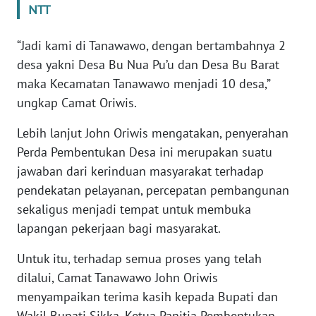
BARAT
NTT
“Jadi kami di Tanawawo, dengan bertambahnya 2
WN
RIAU
desa yakni Desa Bu Nua Pu’u dan Desa Bu Barat
maka Kecamatan Tanawawo menjadi 10 desa,”
WN
ungkap Camat Oriwis.
SERAMBI
Lebih lanjut John Oriwis mengatakan, penyerahan
WN
Perda Pembentukan Desa ini merupakan suatu
JAMBI
jawaban dari kerinduan masyarakat terhadap
pendekatan pelayanan, percepatan pembangunan
WN
sekaligus menjadi tempat untuk membuka
SULTRA
lapangan pekerjaan bagi masyarakat.
WN
Untuk itu, terhadap semua proses yang telah
NTB
dilalui, Camat Tanawawo John Oriwis
menyampaikan terima kasih kepada Bupati dan
WN
Wakil Bupati Sikka, Ketua Panitia Pembentukan