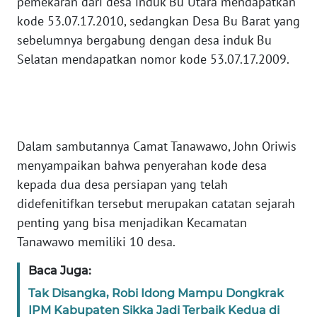
pemekaran dari desa induk Bu Utara mendapatkan
kode 53.07.17.2010, sedangkan Desa Bu Barat yang
WN
sebelumnya bergabung dengan desa induk Bu
JABAR
Selatan mendapatkan nomor kode 53.07.17.2009.
WN
BANTEN
WN
Dalam sambutannya Camat Tanawawo, John Oriwis
NTT
menyampaikan bahwa penyerahan kode desa
kepada dua desa persiapan yang telah
WN
didefenitifkan tersebut merupakan catatan sejarah
KEPRI
penting yang bisa menjadikan Kecamatan
Tanawawo memiliki 10 desa.
WN
PAPUA
Baca Juga:
Tak Disangka, Robi Idong Mampu Dongkrak
WN
IPM Kabupaten Sikka Jadi Terbaik Kedua di
PAPUA