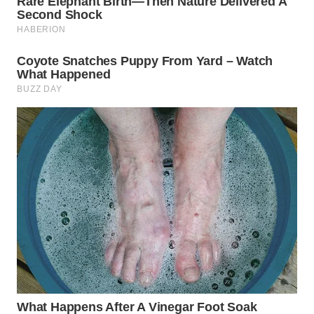
WN
CIREBON
WN
INDRAMAYU
WN
KUNINGAN
WN
MAJALENGKA
WN
SUBANG
WN
SUKABUMI