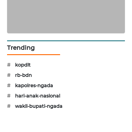
NEWS
SIDIKALANG
NEWS
SIBARAGAS
NEWS
Trending
METRO
#
kopdit
SIANTAR
NEWS
#
rb-bdn
#
kapolres-ngada
METRO
MEDAN
#
hari-anak-nasional
NEWS
#
wakil-bupati-ngada
METRO
JAKARTA
NEWS