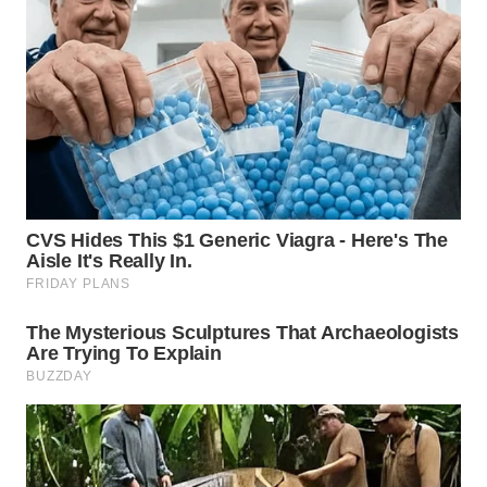
MADURA
WN
SURABAYA
WN
NATUNA
WN
BINTAN
WN
MANDALIKA
WN
LIKUPANG
WN