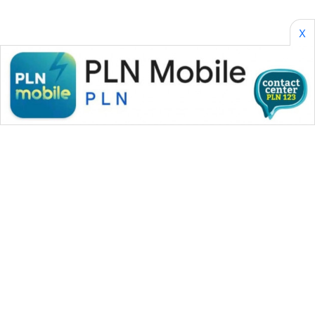
X
WAHANA MEDIA GROUP
|
|
|
WAHANA NEWS co
WAHANA TANI
WAHANA ADVOKAT