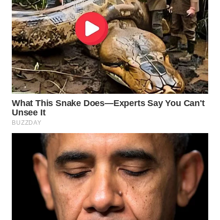
LABUANBAJO
WN
BORNEO
Wahana
Media
Group
WAHANA
NEWS
WAHANA
TANI
WAHANA
ADVOKAT
WAHANA