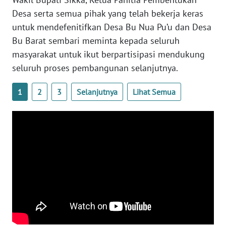
SULTENG
Desa serta semua pihak yang telah bekerja keras
untuk mendefenitifkan Desa Bu Nua Pu’u dan Desa
WN
Bu Barat sembari meminta kepada seluruh
SULBAR
masyarakat untuk ikut berpartisipasi mendukung
seluruh proses pembangunan selanjutnya.
WN
BABEL
1
2
3
Selanjutnya
Lihat Semua
WN
SUMBAR
WN
SUMSEL
WN
BENGKULU
WN