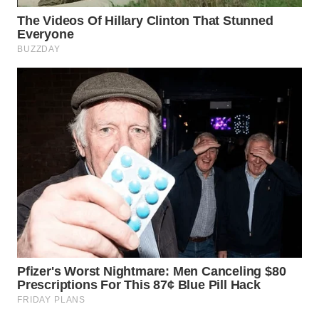
KARAWANG
WN
BEKASI
WN
BOGOR
WN
DEPOK
WN
TAPANULI
UTARA
WN
SAMOSIR