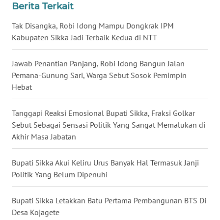
Berita Terkait
Tak Disangka, Robi Idong Mampu Dongkrak IPM
WN
KALTENG
Kabupaten Sikka Jadi Terbaik Kedua di NTT
WN
Jawab Penantian Panjang, Robi Idong Bangun Jalan
KALTARA
Pemana-Gunung Sari, Warga Sebut Sosok Pemimpin
Hebat
WN
KALSEL
Tanggapi Reaksi Emosional Bupati Sikka, Fraksi Golkar
Sebut Sebagai Sensasi Politik Yang Sangat Memalukan di
WN
Akhir Masa Jabatan
KALTIM
Bupati Sikka Akui Keliru Urus Banyak Hal Termasuk Janji
WN
Politik Yang Belum Dipenuhi
SULSEL
Bupati Sikka Letakkan Batu Pertama Pembangunan BTS Di
WN
Desa Kojagete
GORONTALO