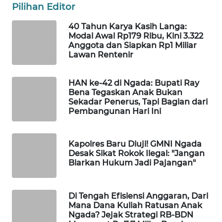
CO ID
Pilihan Editor
40 Tahun Karya Kasih Langa:
WAHANANEWS
Modal Awal Rp179 Ribu, Kini 3.322
NET
Anggota dan Siapkan Rp1 Miliar
Lawan Rentenir
WAHANA
SPORT
HAN ke-42 di Ngada: Bupati Ray
Bena Tegaskan Anak Bukan
WAHANA
Sekadar Penerus, Tapi Bagian dari
Pembangunan Hari Ini
UMKM
WAHANA
Kapolres Baru Diuji! GMNI Ngada
SELEB
Desak Sikat Rokok Ilegal: "Jangan
Biarkan Hukum Jadi Pajangan"
WAHANA
PERSONA
Di Tengah Efisiensi Anggaran, Dari
Mana Dana Kuliah Ratusan Anak
WAHANA
Ngada? Jejak Strategi RB-BDN
OTOMOTIF