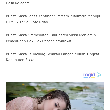
Desa Kojagete
WN
Bupati Sikka Lepas Kontingen Persami Maumere Menuju
SULUT
ETMC 2023 di Rote Ndao
WN
Bupati Sikka : Pemerintah Kabupaten Sikka Menjamin
MALUKU
Pemenuhan Hak-Hak Dasar Masyarakat
WN
MALUT
Bupati Sikka Launching Gerakan Pangan Murah Tingkat
Kabupaten Sikka
WN
DAIRI
WN
DANAU
TOBA
WN