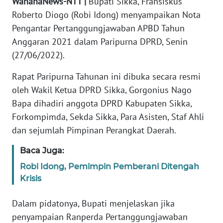
WahanaNews-NTT |
Bupati Sikka, Fransiskus
PEDOMAN
MEDIA
Roberto Diogo (Robi Idong) menyampaikan Nota
SIBER
Pengantar Pertanggungjawaban APBD Tahun
Anggaran 2021 dalam Paripurna DPRD, Senin
REDAKSI
(27/06/2022).
Rapat Paripurna Tahunan ini dibuka secara resmi
KARIR
oleh Wakil Ketua DPRD Sikka, Gorgonius Nago
DISCLAIMER
Bapa dihadiri anggota DPRD Kabupaten Sikka,
Forkompimda, Sekda Sikka, Para Asisten, Staf Ahli
Wahana
dan sejumlah Pimpinan Perangkat Daerah.
News
Regional
Baca Juga:
Robi Idong, Pemimpin Pemberani Ditengah
WN
Krisis
SUMUT
Dalam pidatonya, Bupati menjelaskan jika
WN
penyampaian Ranperda Pertanggungjawaban
JAKARTA