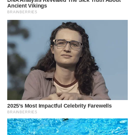
MADURA
WN
SURABAYA
WN
NATUNA
WN
BINTAN
WN
MANDALIKA
WN
LIKUPANG
WN