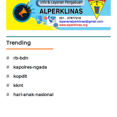
ENERGI
NEWS
CILEUNGSI
NEWS
Trending
BERKAT
NEWS
#
rb-bdn
#
kapolres-ngada
BERAMPU
NEWS
#
kopdit
#
kknt
ANUGERAH
NEWS
#
hari-anak-nasional
AKHLAK
ID