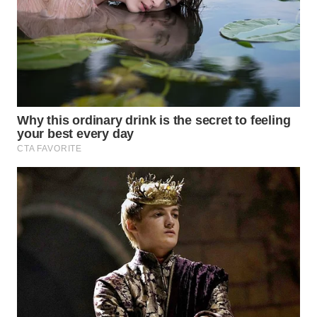
NIAS
WN
LANGKAT
WN
TAPANULI
SELATAN
WN
TANJUNG
LESUNG
WN
KARO
WN
SIMALUNGUN