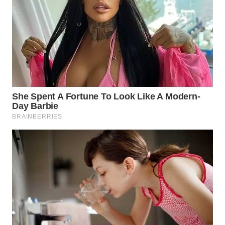
WN
CIREBON
WN
INDRAMAYU
WN
KUNINGAN
WN
MAJALENGKA
WN
SUBANG
WN
SUKABUMI