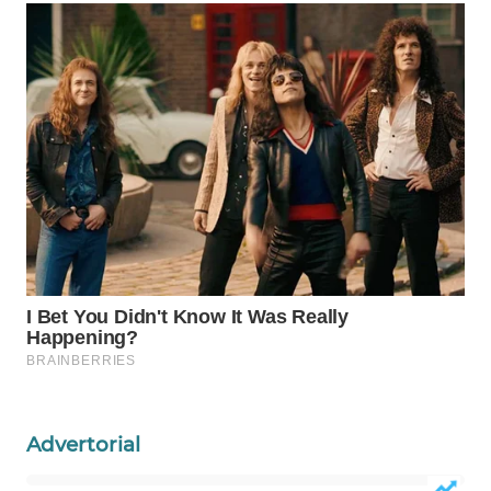
WAHANA
HEALTH
WAHANA
DESA
WISATA
LAPAK
WAHANA
Wahana
Network
KONSUMEN
LISTRIK
Advertorial
MASYARAKAT