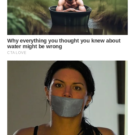
INFRASTRUKTUR
WAHANA
KONSUMEN
WAHANA
LISTRIK
WAHANA
TRAVEL
WAHANA
TV
WAHANANEWS
ID
WAHANANEWS