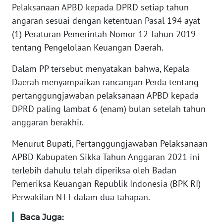
Pelaksanaan APBD kepada DPRD setiap tahun
angaran sesuai dengan ketentuan Pasal 194 ayat
WN
(1) Peraturan Pemerintah Nomor 12 Tahun 2019
JABAR
tentang Pengelolaan Keuangan Daerah.
WN
Dalam PP tersebut menyatakan bahwa, Kepala
BANTEN
Daerah menyampaikan rancangan Perda tentang
pertanggungjawaban pelaksanaan APBD kepada
WN
NTT
DPRD paling lambat 6 (enam) bulan setelah tahun
anggaran berakhir.
WN
Menurut Bupati, Pertanggungjawaban Pelaksanaan
KEPRI
APBD Kabupaten Sikka Tahun Anggaran 2021 ini
terlebih dahulu telah diperiksa oleh Badan
WN
PAPUA
Pemeriksa Keuangan Republik Indonesia (BPK RI)
Perwakilan NTT dalam dua tahapan.
WN
PAPUA
Baca Juga: