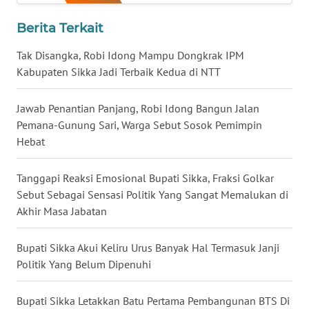
Berita Terkait
WN
KALTENG
Tak Disangka, Robi Idong Mampu Dongkrak IPM
Kabupaten Sikka Jadi Terbaik Kedua di NTT
WN
KALTARA
Jawab Penantian Panjang, Robi Idong Bangun Jalan
Pemana-Gunung Sari, Warga Sebut Sosok Pemimpin
WN
Hebat
KALSEL
Tanggapi Reaksi Emosional Bupati Sikka, Fraksi Golkar
WN
Sebut Sebagai Sensasi Politik Yang Sangat Memalukan di
KALTIM
Akhir Masa Jabatan
WN
Bupati Sikka Akui Keliru Urus Banyak Hal Termasuk Janji
SULSEL
Politik Yang Belum Dipenuhi
WN
Bupati Sikka Letakkan Batu Pertama Pembangunan BTS Di
GORONTALO