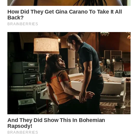
CO ID
WAHANANEWS
NET
WAHANA
SPORT
WAHANA
UMKM
WAHANA
SELEB
WAHANA
PERSONA
WAHANA
OTOMOTIF