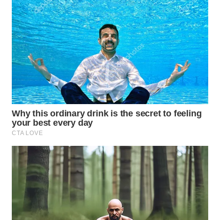
LABUANBAJO
WN
BORNEO
Wahana
Media
Group
WAHANA
NEWS
WAHANA
TANI
WAHANA
ADVOKAT
WAHANA