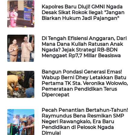
LKKI
Kapolres Baru Diuji! GMNI Ngada
Desak Sikat Rokok Ilegal: "Jangan
Biarkan Hukum Jadi Pajangan"
KOPEKLIN
PORTAL
Di Tengah Efisiensi Anggaran, Dari
Mana Dana Kuliah Ratusan Anak
KONSUMEN
Ngada? Jejak Strategi RB-BDN
Menggaet Rp7,7 Miliar Beasiswa
FORWAMKI
Bangun Pondasi Generasi Emas!
ALPERKLINAS
Wabup Berni Dhey Letakkan Batu
Pertama TK Sta. Veronika Wolowio,
Pemerataan Pendidikan Terus
FORJASIDA
Dipercepat
TAMBANG
Pecah Penantian Bertahun-Tahun!
NEWS
Raymundus Bena Resmikan SMP
Negeri Rawangkalo, Era Baru
Pendidikan di Pelosok Ngada
SITUNGIR
Dimulai