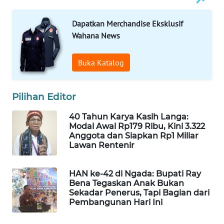
KELISTRIKAN
Dapatkan Merchandise Eksklusif
WALINKI
Wahana News
ID
Buka Katalog
MAWAKA
ID
Pilihan Editor
MARTABAT
40 Tahun Karya Kasih Langa:
NET
Modal Awal Rp179 Ribu, Kini 3.322
Anggota dan Siapkan Rp1 Miliar
PLN
Lawan Rentenir
WATCH
HAN ke-42 di Ngada: Bupati Ray
MKLI
Bena Tegaskan Anak Bukan
Sekadar Penerus, Tapi Bagian dari
Pembangunan Hari Ini
LPKKI