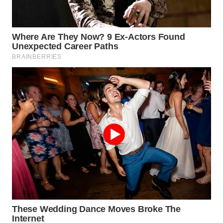
WN
LABUHANBATU
WN
TAPANULI
TENGAH
WN DELI
SERDANG
WN
TEBING
TINGGI
WN
PAKPAK
WN