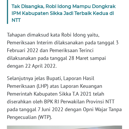
BARAT
Tak Disangka, Robi Idong Mampu Dongkrak
IPM Kabupaten Sikka Jadi Terbaik Kedua di
WN
NTT
RIAU
Tahapan dimaksud kata Robi Idong yaitu,
WN
Pemeriksaan Interim dilaksanakan pada tanggal 3
SERAMBI
Februari 2022 dan Pemeriksaan Terinci
dilaksanakan pada tanggal 28 Maret sampai
WN
dengan 22 April 2022.
JAMBI
Selanjutnya jelas Bupati, Laporan Hasil
WN
Pemeriksaan (LHP) atas Laporan Keuangan
SULTRA
Pemerintah Kabupaten Sikka T.A 2021 telah
diserahkan oleh BPK RI Perwakilan Provinsi NTT
WN
pada tanggal 7 Juni 2022 dengan Opni Wajar Tanpa
NTB
Pengecualian (WTP).
WN