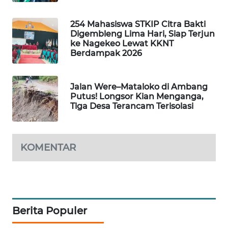
NEWS
254 Mahasiswa STKIP Citra Bakti
SIDIKALANG
Digembleng Lima Hari, Siap Terjun
NEWS
ke Nagekeo Lewat KKNT
Berdampak 2026
SIBARAGAS
NEWS
Jalan Were–Mataloko di Ambang
Putus! Longsor Kian Menganga,
METRO
Tiga Desa Terancam Terisolasi
SIANTAR
NEWS
KOMENTAR
METRO
MEDAN
NEWS
METRO
Berita Populer
JAKARTA
NEWS