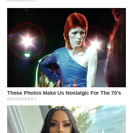
WN
PADANG
LAWAS
WN
SUMEDANG
WN
CIANJUR
WN
KEPULAUAN
SERIBU
WN
TANGERANG
WN
BINJAI