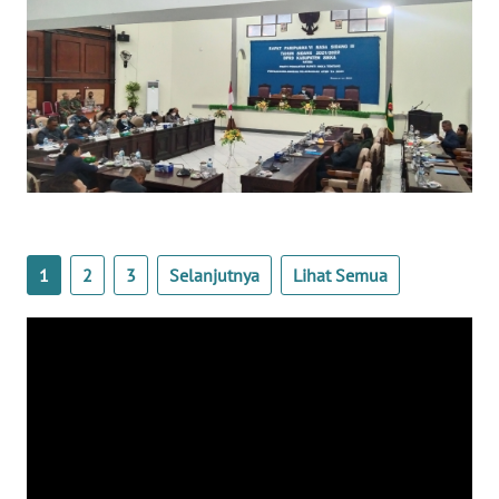
SULTENG
WN
SULBAR
WN
BABEL
WN
SUMBAR
1
2
3
Selanjutnya
Lihat Semua
WN
SUMSEL
WN
BENGKULU
WN