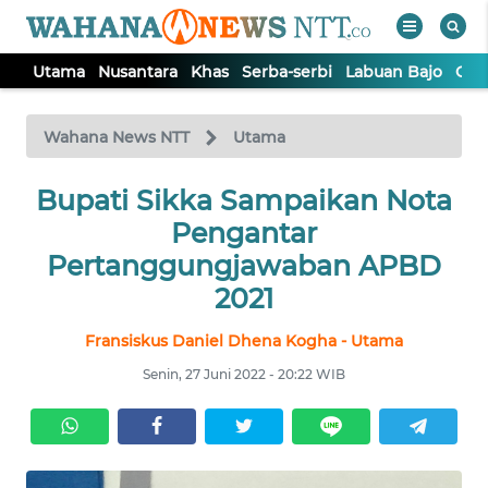
Utama
Nusantara
Khas
Serba-serbi
Labuan Bajo
Opi
WAHANA
Tutup
TV
Wahana News NTT
Utama
Bupati Sikka Sampaikan Nota
UTAMA
Pengantar
NUSANTARA
Pertanggungjawaban APBD
2021
KHAS
Fransiskus Daniel Dhena Kogha - Utama
Senin, 27 Juni 2022 - 20:22 WIB
SERBA-
SERBI
LABUAN