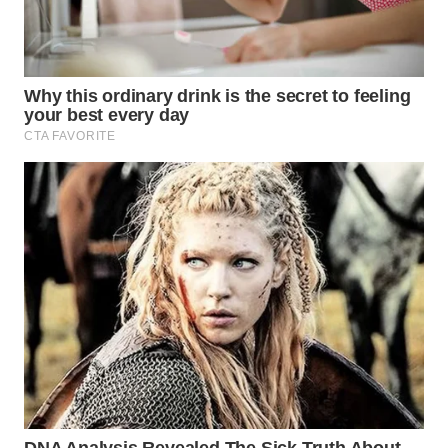
WN
PURWAKARTA
WN
PRIANGAN
TIMUR
WN
SEMARANG
WN
SOLO
WN
BOROBUDUR
WN