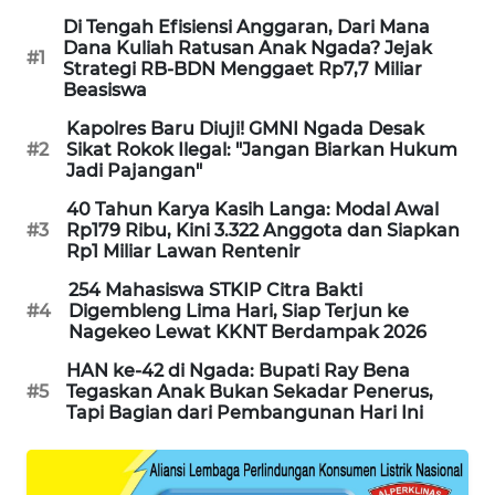
Di Tengah Efisiensi Anggaran, Dari Mana
Dana Kuliah Ratusan Anak Ngada? Jejak
KRT
#1
Strategi RB-BDN Menggaet Rp7,7 Miliar
NEWS
Beasiswa
Kapolres Baru Diuji! GMNI Ngada Desak
KARING
#2
Sikat Rokok Ilegal: "Jangan Biarkan Hukum
NEWS
Jadi Pajangan"
40 Tahun Karya Kasih Langa: Modal Awal
JURNAL
#3
Rp179 Ribu, Kini 3.322 Anggota dan Siapkan
MARITIM
Rp1 Miliar Lawan Rentenir
254 Mahasiswa STKIP Citra Bakti
HUMBANG
#4
Digembleng Lima Hari, Siap Terjun ke
NEWS
Nagekeo Lewat KKNT Berdampak 2026
HAN ke-42 di Ngada: Bupati Ray Bena
GARONGGANG
#5
Tegaskan Anak Bukan Sekadar Penerus,
NEWS
Tapi Bagian dari Pembangunan Hari Ini
FISUELRI
ID