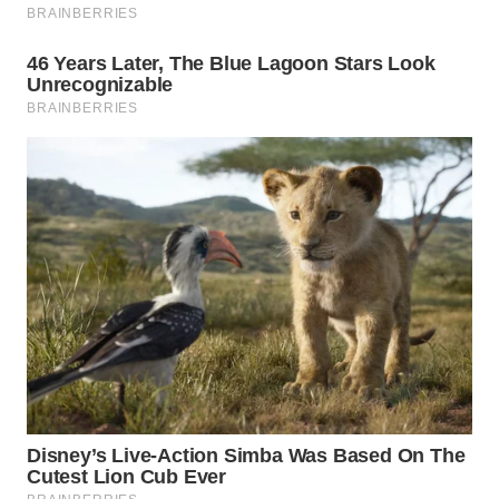
KARAWANG
WN
BEKASI
WN
BOGOR
WN
DEPOK
WN
TAPANULI
UTARA
WN
SAMOSIR