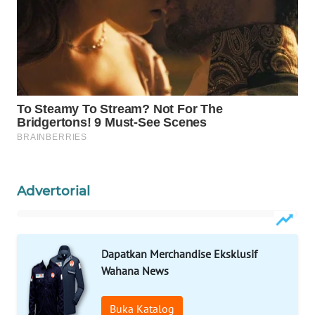
KELISTRIKAN
WALINKI
ID
MAWAKA
ID
MARTABAT
NET
Advertorial
PLN
WATCH
Dapatkan Merchandise Eksklusif
MKLI
Wahana News
LPKKI
Buka Katalog