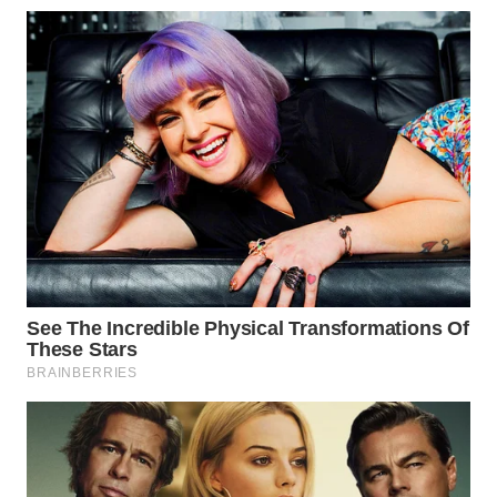
MADURA
WN
SURABAYA
WN
NATUNA
WN
BINTAN
WN
MANDALIKA
WN
LIKUPANG
WN