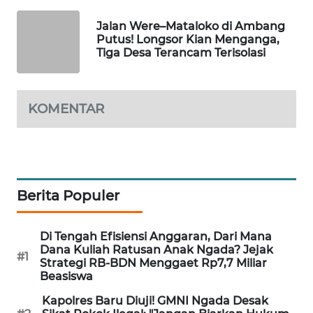
Jalan Were–Mataloko di Ambang
KRT
Putus! Longsor Kian Menganga,
NEWS
Tiga Desa Terancam Terisolasi
KARING
NEWS
KOMENTAR
JURNAL
MARITIM
HUMBANG
Berita Populer
NEWS
Di Tengah Efisiensi Anggaran, Dari Mana
GARONGGANG
Dana Kuliah Ratusan Anak Ngada? Jejak
NEWS
#1
Strategi RB-BDN Menggaet Rp7,7 Miliar
Beasiswa
FISUELRI
Kapolres Baru Diuji! GMNI Ngada Desak
ID