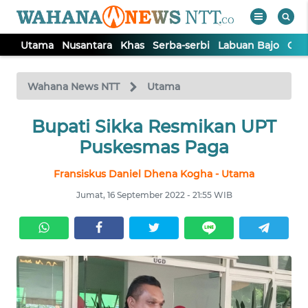
Utama
Nusantara
Khas
Serba-serbi
Labuan Bajo
Opi
WAHANA
Tutup
TV
Wahana News NTT
Utama
Bupati Sikka Resmikan UPT
UTAMA
Puskesmas Paga
NUSANTARA
Fransiskus Daniel Dhena Kogha - Utama
Jumat, 16 September 2022 - 21:55 WIB
KHAS
SERBA-
SERBI
LABUAN