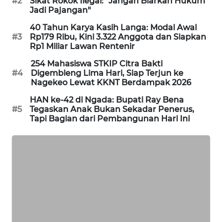
#2
Sikat Rokok Ilegal: "Jangan Biarkan Hukum
Jadi Pajangan"
ENERGI
40 Tahun Karya Kasih Langa: Modal Awal
NEWS
#3
Rp179 Ribu, Kini 3.322 Anggota dan Siapkan
Rp1 Miliar Lawan Rentenir
CILEUNGSI
254 Mahasiswa STKIP Citra Bakti
NEWS
#4
Digembleng Lima Hari, Siap Terjun ke
Nagekeo Lewat KKNT Berdampak 2026
BERKAT
HAN ke-42 di Ngada: Bupati Ray Bena
NEWS
#5
Tegaskan Anak Bukan Sekadar Penerus,
Tapi Bagian dari Pembangunan Hari Ini
BERAMPU
NEWS
ANUGERAH
NEWS
AKHLAK
ID