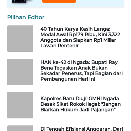
LKKI
Pilihan Editor
KOPEKLIN
40 Tahun Karya Kasih Langa:
Modal Awal Rp179 Ribu, Kini 3.322
PORTAL
Anggota dan Siapkan Rp1 Miliar
KONSUMEN
Lawan Rentenir
FORWAMKI
HAN ke-42 di Ngada: Bupati Ray
Bena Tegaskan Anak Bukan
Sekadar Penerus, Tapi Bagian dari
ALPERKLINAS
Pembangunan Hari Ini
FORJASIDA
Kapolres Baru Diuji! GMNI Ngada
Desak Sikat Rokok Ilegal: "Jangan
TAMBANG
Biarkan Hukum Jadi Pajangan"
NEWS
SITUNGIR
Di Tengah Efisiensi Anggaran, Dari