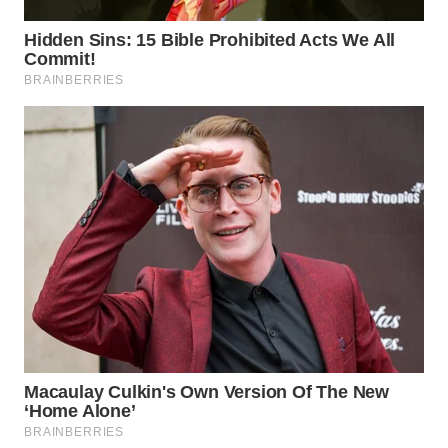
WN
PURWAKARTA
WN
PRIANGAN
TIMUR
WN
SEMARANG
WN
SOLO
WN
BOROBUDUR
WN