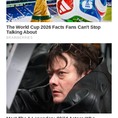
WN
LABUHANBATU
WN
TAPANULI
TENGAH
WN DELI
SERDANG
WN
TEBING
TINGGI
WN
PAKPAK
WN