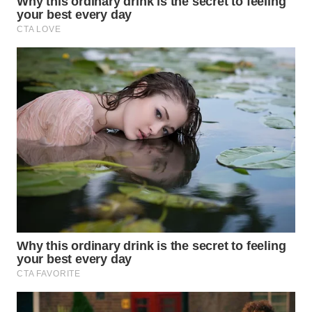
CO ID
WAHANANEWS
NET
WAHANA
SPORT
WAHANA
UMKM
WAHANA
SELEB
WAHANA
PERSONA
WAHANA
OTOMOTIF