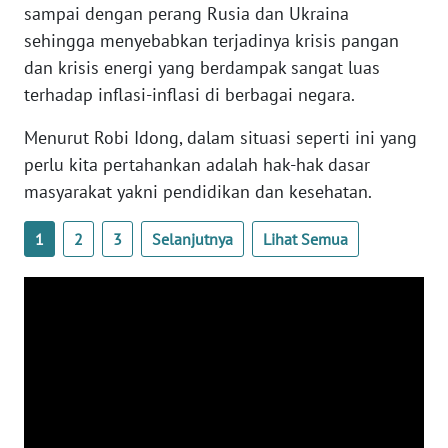
SULTENG
sampai dengan perang Rusia dan Ukraina
sehingga menyebabkan terjadinya krisis pangan
WN
dan krisis energi yang berdampak sangat luas
SULBAR
terhadap inflasi-inflasi di berbagai negara.
WN
Menurut Robi Idong, dalam situasi seperti ini yang
BABEL
perlu kita pertahankan adalah hak-hak dasar
masyarakat yakni pendidikan dan kesehatan.
WN
SUMBAR
1
2
3
Selanjutnya
Lihat Semua
WN
SUMSEL
WN
BENGKULU
WN