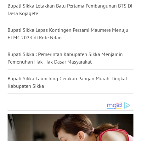
Bupati Sikka Letakkan Batu Pertama Pembangunan BTS Di
Desa Kojagete
WN
SULUT
Bupati Sikka Lepas Kontingen Persami Maumere Menuju
ETMC 2023 di Rote Ndao
WN
MALUKU
Bupati Sikka : Pemerintah Kabupaten Sikka Menjamin
Pemenuhan Hak-Hak Dasar Masyarakat
WN
MALUT
Bupati Sikka Launching Gerakan Pangan Murah Tingkat
WN
Kabupaten Sikka
DAIRI
WN
DANAU
TOBA
WN