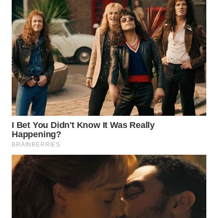
WAHANA
HEALTH
WAHANA
DESA
WISATA
LAPAK
WAHANA
Wahana
Network
KONSUMEN
LISTRIK
MASYARAKAT