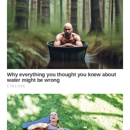
WN
PADANG
LAWAS
WN
SUMEDANG
WN
CIANJUR
WN
KEPULAUAN
SERIBU
WN
TANGERANG
WN
BINJAI