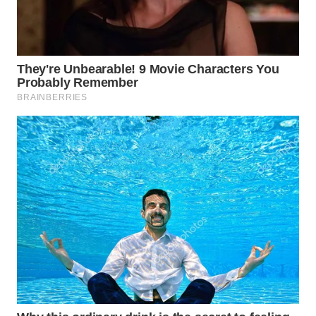
INFRASTRUKTUR
WAHANA
KONSUMEN
WAHANA
LISTRIK
WAHANA
TRAVEL
WAHANA
TV
WAHANANEWS
ID
WAHANANEWS