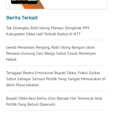
WN
Berita Terkait
KALTENG
Tak Disangka, Robi Idong Mampu Dongkrak IPM
WN
Kabupaten Sikka Jadi Terbaik Kedua di NTT
KALTARA
Jawab Penantian Panjang, Robi Idong Bangun Jalan
WN
Pemana-Gunung Sari, Warga Sebut Sosok Pemimpin
KALSEL
Hebat
WN
Tanggapi Reaksi Emosional Bupati Sikka, Fraksi Golkar
KALTIM
Sebut Sebagai Sensasi Politik Yang Sangat Memalukan di
Akhir Masa Jabatan
WN
SULSEL
Bupati Sikka Akui Keliru Urus Banyak Hal Termasuk Janji
Politik Yang Belum Dipenuhi
WN
GORONTALO