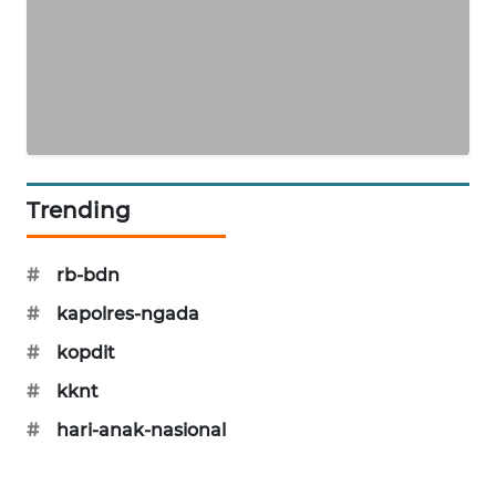
PERAPKI
NEWS
SONYA
ASA
NEWS
Trending
#
rb-bdn
#
kapolres-ngada
#
kopdit
#
kknt
#
hari-anak-nasional