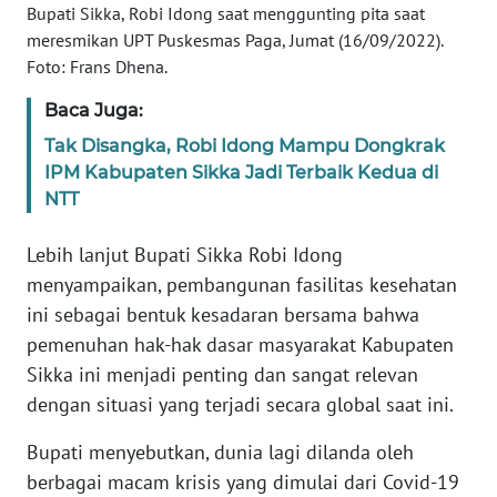
BARAT
Bupati Sikka, Robi Idong saat menggunting pita saat
meresmikan UPT Puskesmas Paga, Jumat (16/09/2022).
Foto: Frans Dhena.
WN
RIAU
Baca Juga:
Tak Disangka, Robi Idong Mampu Dongkrak
WN
IPM Kabupaten Sikka Jadi Terbaik Kedua di
SERAMBI
NTT
WN
Lebih lanjut Bupati Sikka Robi Idong
JAMBI
menyampaikan, pembangunan fasilitas kesehatan
ini sebagai bentuk kesadaran bersama bahwa
WN
SULTRA
pemenuhan hak-hak dasar masyarakat Kabupaten
Sikka ini menjadi penting dan sangat relevan
WN
dengan situasi yang terjadi secara global saat ini.
NTB
Bupati menyebutkan, dunia lagi dilanda oleh
berbagai macam krisis yang dimulai dari Covid-19
WN