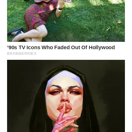
WN
CIREBON
WN
INDRAMAYU
WN
KUNINGAN
WN
MAJALENGKA
WN
SUBANG
WN
SUKABUMI