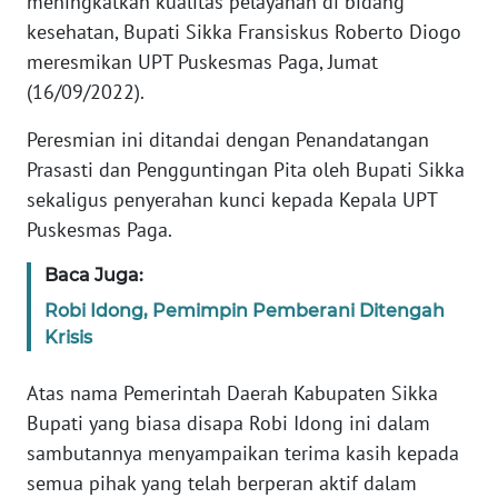
meningkatkan kualitas pelayanan di bidang
PEDOMAN
MEDIA
kesehatan, Bupati Sikka Fransiskus Roberto Diogo
SIBER
meresmikan UPT Puskesmas Paga, Jumat
(16/09/2022).
REDAKSI
Peresmian ini ditandai dengan Penandatangan
Prasasti dan Pengguntingan Pita oleh Bupati Sikka
KARIR
sekaligus penyerahan kunci kepada Kepala UPT
Puskesmas Paga.
DISCLAIMER
Baca Juga:
Wahana
News
Robi Idong, Pemimpin Pemberani Ditengah
Regional
Krisis
WN
Atas nama Pemerintah Daerah Kabupaten Sikka
SUMUT
Bupati yang biasa disapa Robi Idong ini dalam
sambutannya menyampaikan terima kasih kepada
WN
semua pihak yang telah berperan aktif dalam
JAKARTA