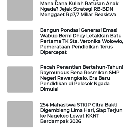
NEWS
Mana Dana Kuliah Ratusan Anak
Ngada? Jejak Strategi RB-BDN
Menggaet Rp7,7 Miliar Beasiswa
SIDIKALANG
NEWS
Bangun Pondasi Generasi Emas!
Wabup Berni Dhey Letakkan Batu
SIBARAGAS
Pertama TK Sta. Veronika Wolowio,
NEWS
Pemerataan Pendidikan Terus
Dipercepat
METRO
SIANTAR
Pecah Penantian Bertahun-Tahun!
NEWS
Raymundus Bena Resmikan SMP
Negeri Rawangkalo, Era Baru
Pendidikan di Pelosok Ngada
METRO
Dimulai
MEDAN
NEWS
254 Mahasiswa STKIP Citra Bakti
Digembleng Lima Hari, Siap Terjun
METRO
ke Nagekeo Lewat KKNT
JAKARTA
Berdampak 2026
NEWS