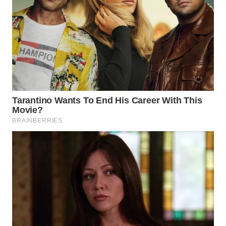
LABUANBAJO
WN
BORNEO
Wahana
Media
Group
WAHANA
NEWS
WAHANA
TANI
WAHANA
ADVOKAT
WAHANA