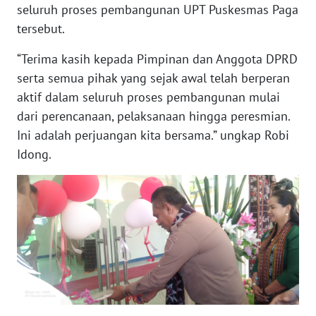
seluruh proses pembangunan UPT Puskesmas Paga
tersebut.
WN
JABAR
“Terima kasih kepada Pimpinan dan Anggota DPRD
serta semua pihak yang sejak awal telah berperan
WN
aktif dalam seluruh proses pembangunan mulai
BANTEN
dari perencanaan, pelaksanaan hingga peresmian.
Ini adalah perjuangan kita bersama.” ungkap Robi
WN
Idong.
NTT
WN
KEPRI
WN
PAPUA
WN
PAPUA