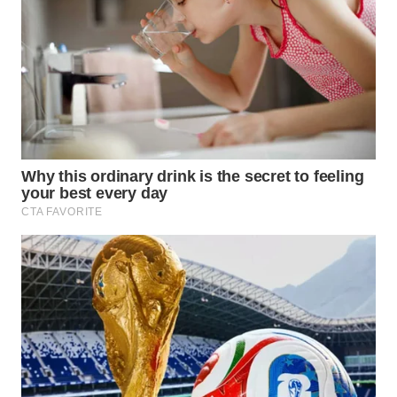
NIAS
WN
LANGKAT
WN
TAPANULI
SELATAN
WN
TANJUNG
LESUNG
WN
KARO
WN
SIMALUNGUN