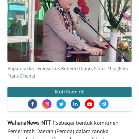
BAJO
OPINI
Informasi
INDEKS
BERITA
Bupati Sikka - Fransiskus Roberto Diogo, S.Sos. M.Si (Foto:
KONTAK
Frans Dhena)
KAMI
Ikuti Kami di:
INFO
IKLAN
TENTANG
WahanaNews-NTT |
Sebagai bentuk komitmen
KAMI
Pemerintah Daerah (Pemda) dalam rangka