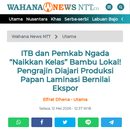
Utama
Nusantara
Khas
Serba-serbi
Labuan Bajo
Opi
WAHANA
Tutup
TV
Wahana News NTT
Utama
ITB dan Pemkab Ngada
UTAMA
“Naikkan Kelas” Bambu Lokal!
NUSANTARA
Pengrajin Diajari Produksi
Papan Laminasi Bernilai
KHAS
Ekspor
Elfrat Dhena - Utama
SERBA-
SERBI
Selasa, 12 Mei 2026 - 12:37 WIB
LABUAN