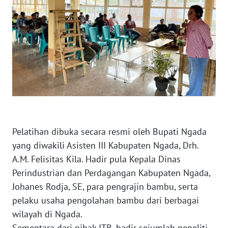
BARAT
WN
RIAU
WN
SERAMBI
WN
JAMBI
Pelatihan dibuka secara resmi oleh Bupati Ngada
yang diwakili Asisten III Kabupaten Ngada, Drh.
WN
SULTRA
A.M. Felisitas Kila. Hadir pula Kepala Dinas
Perindustrian dan Perdagangan Kabupaten Ngada,
WN
Johanes Rodja, SE, para pengrajin bambu, serta
NTB
pelaku usaha pengolahan bambu dari berbagai
wilayah di Ngada.
WN
Sementara dari pihak ITB, hadir sejumlah peneliti