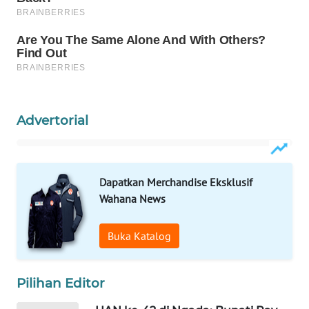
LKKI
KOPEKLIN
PORTAL
KONSUMEN
Advertorial
FORWAMKI
ALPERKLINAS
Dapatkan Merchandise Eksklusif
Wahana News
FORJASIDA
Buka Katalog
TAMBANG
NEWS
Pilihan Editor
SITUNGIR