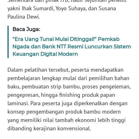
SULTENG
yakni Ihak Sumardi, Yoyo Suhaya, dan Susana
Paulina Dewi.
WN
SULBAR
Baca Juga:
“Era Uang Tunai Mulai Ditinggal!” Pemkab
WN
Ngada dan Bank NTT Resmi Luncurkan Sistem
BABEL
Keuangan Digital Modern
WN
Dalam pelatihan tersebut, peserta mendapatkan
SUMBAR
pembelajaran lengkap mulai dari pemilihan bahan
baku, pembuatan strip bambu, proses pengeleman,
WN
SUMSEL
pengepresan, hingga finishing produk papan
laminasi. Para peserta juga diperkenalkan dengan
WN
konsep pengembangan produk bambu modern
BENGKULU
yang memiliki nilai tambah ekonomi lebih tinggi
dibanding kerajinan konvensional.
WN