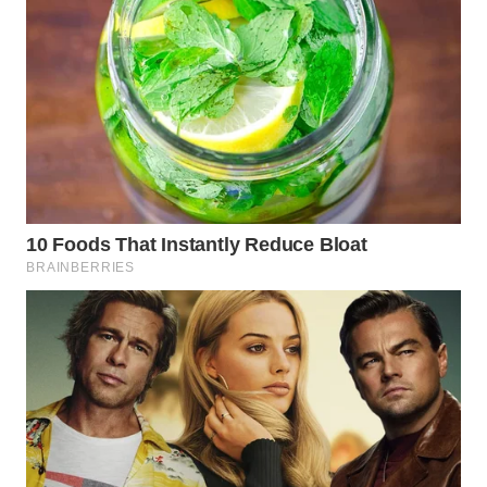
CO ID
WAHANANEWS
NET
WAHANA
SPORT
WAHANA
UMKM
WAHANA
SELEB
WAHANA
PERSONA
WAHANA
OTOMOTIF