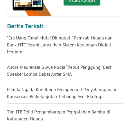
NIAS
WN
LANGKAT
Berita Terkait
“Era Uang Tunai Mulai Ditinggal!” Pemkab Ngada dan
WN
Bank NTT Resmi Luncurkan Sistem Keuangan Digital
TAPANULI
Modern
SELATAN
Andra Maurensia Guwa Rodja “Rebut Panggung” Best
WN
Speaker Lomba Debat Antar SMA
TANJUNG
LESUNG
Pemda Ngada Komitmen Memperkuat Penyelanggaraan
WN
Konservasi Berkelanjutan Terhadap Aset Ekologis
KARO
Tim ITB Teliti Pengembangan Pengolahan Bambu di
WN
Kabupaten Ngada
SIMALUNGUN