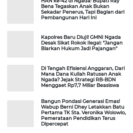
HAN ke-42 di Ngada: Bupati Ray
NEWS
Bena Tegaskan Anak Bukan
Sekadar Penerus, Tapi Bagian dari
SIDIKALANG
Pembangunan Hari Ini
NEWS
Kapolres Baru Diuji! GMNI Ngada
SIBARAGAS
Desak Sikat Rokok Ilegal: "Jangan
NEWS
Biarkan Hukum Jadi Pajangan"
METRO
SIANTAR
Di Tengah Efisiensi Anggaran, Dari
NEWS
Mana Dana Kuliah Ratusan Anak
Ngada? Jejak Strategi RB-BDN
Menggaet Rp7,7 Miliar Beasiswa
METRO
MEDAN
Bangun Pondasi Generasi Emas!
NEWS
Wabup Berni Dhey Letakkan Batu
Pertama TK Sta. Veronika Wolowio,
METRO
Pemerataan Pendidikan Terus
Dipercepat
JAKARTA
NEWS