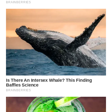
INFRASTRUKTUR
WAHANA
KONSUMEN
WAHANA
LISTRIK
WAHANA
TRAVEL
WAHANA
TV
WAHANANEWS
ID
WAHANANEWS