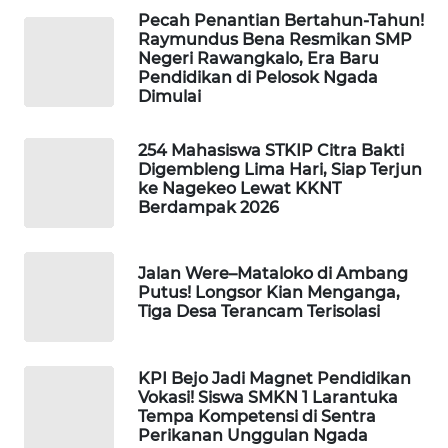
Pecah Penantian Bertahun-Tahun!
Raymundus Bena Resmikan SMP
KRT
Negeri Rawangkalo, Era Baru
NEWS
Pendidikan di Pelosok Ngada
Dimulai
KARING
NEWS
254 Mahasiswa STKIP Citra Bakti
Digembleng Lima Hari, Siap Terjun
ke Nagekeo Lewat KKNT
JURNAL
Berdampak 2026
MARITIM
HUMBANG
Jalan Were–Mataloko di Ambang
NEWS
Putus! Longsor Kian Menganga,
Tiga Desa Terancam Terisolasi
GARONGGANG
NEWS
KPI Bejo Jadi Magnet Pendidikan
Vokasi! Siswa SMKN 1 Larantuka
FISUELRI
Tempa Kompetensi di Sentra
ID
Perikanan Unggulan Ngada