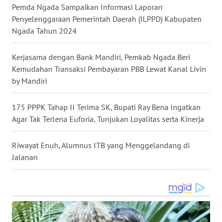
Pemda Ngada Sampaikan Informasi Laporan
WN
Penyelenggaraan Pemerintah Daerah (ILPPD) Kabupaten
LABUHANBATU
Ngada Tahun 2024
WN
Kerjasama dengan Bank Mandiri, Pemkab Ngada Beri
TAPANULI
Kemudahan Transaksi Pembayaran PBB Lewat Kanal Livin
TENGAH
by Mandiri
WN DELI
175 PPPK Tahap II Terima SK, Bupati Ray Bena Ingatkan
SERDANG
Agar Tak Terlena Euforia, Tunjukan Loyalitas serta Kinerja
WN
Riwayat Enuh, Alumnus ITB yang Menggelandang di
TEBING
TINGGI
Jalanan
WN
PAKPAK
WN