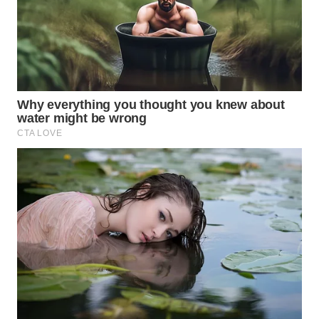
WN
PADANG
LAWAS
WN
SUMEDANG
WN
CIANJUR
WN
KEPULAUAN
SERIBU
WN
TANGERANG
WN
BINJAI