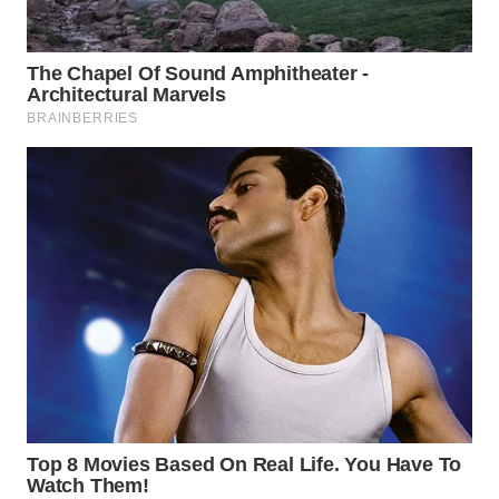
LABUANBAJO
WN
BORNEO
Wahana
Media
Group
WAHANA
NEWS
WAHANA
TANI
WAHANA
ADVOKAT
WAHANA