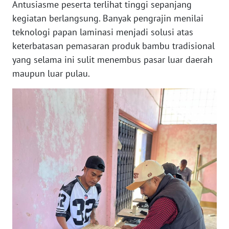
LAMPUNG
Antusiasme peserta terlihat tinggi sepanjang
kegiatan berlangsung. Banyak pengrajin menilai
WN
teknologi papan laminasi menjadi solusi atas
JATENG
keterbatasan pemasaran produk bambu tradisional
yang selama ini sulit menembus pasar luar daerah
WN
maupun luar pulau.
NUSANTARA
WN
JOGJA
WN
JATIM
WN
BALI
WN
KALBAR