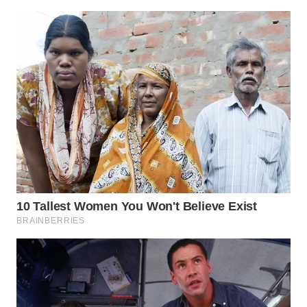
WN
PURWAKARTA
WN
PRIANGAN
TIMUR
WN
SEMARANG
WN
SOLO
WN
BOROBUDUR
WN