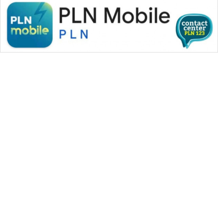
WAHANA MEDIA GROUP
|
|
|
WAHANA NEWS co
WAHANA TANI
WAHANA ADVOKAT
|
|
WAHANA INFRASTRUKTUR
WAHANA KONSUMEN
|
|
|
WAHANA LISTRIK
WAHANA TRAVEL
WAHANA TV
|
|
|
WAHANANEWS id
WAHANANEWS CO ID
WAHANANEWS NET