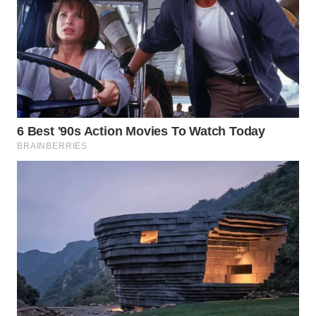
MADURA
WN
SURABAYA
WN
NATUNA
WN
BINTAN
WN
MANDALIKA
WN
LIKUPANG
WN