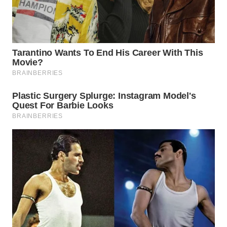
WAHANA
HEALTH
WAHANA
DESA
WISATA
LAPAK
WAHANA
Wahana
Network
KONSUMEN
LISTRIK
MASYARAKAT