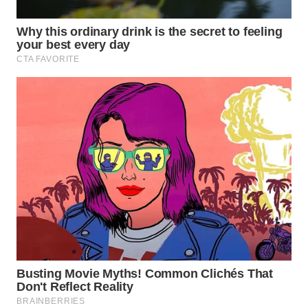
WN
CIREBON
WN
INDRAMAYU
WN
KUNINGAN
WN
MAJALENGKA
WN
SUBANG
WN
SUKABUMI