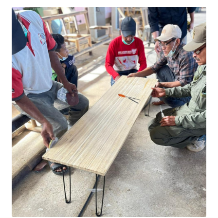
BAJO
OPINI
Informasi
INDEKS
BERITA
KONTAK
KAMI
INFO
IKLAN
TENTANG
KAMI