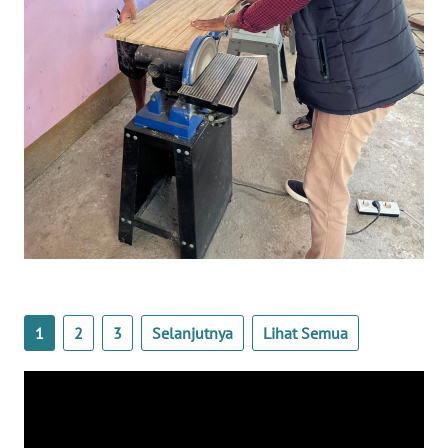
WN
KALTENG
WN
KALTARA
WN
KALSEL
WN
KALTIM
1
2
3
Selanjutnya
Lihat Semua
WN
SULSEL
WN
GORONTALO