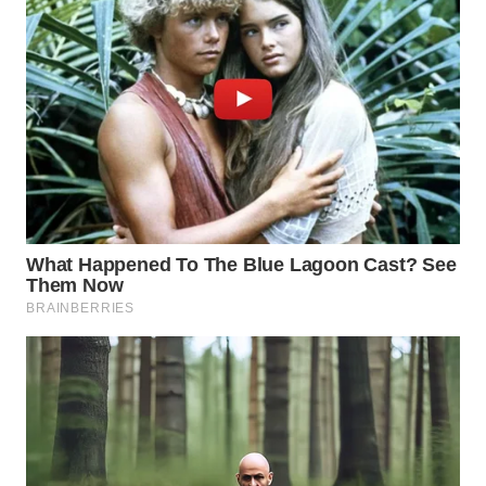
KARAWANG
WN
BEKASI
WN
BOGOR
WN
DEPOK
WN
TAPANULI
UTARA
WN
SAMOSIR