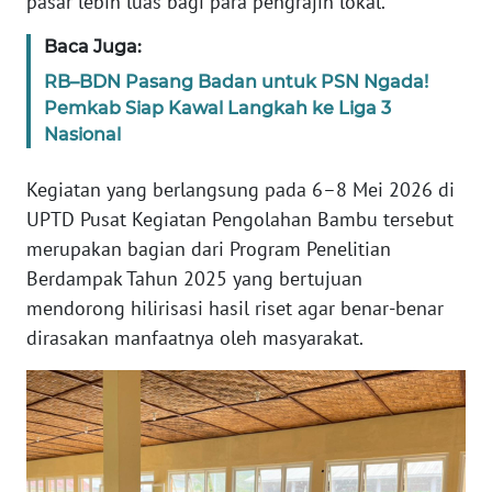
pasar lebih luas bagi para pengrajin lokal.
Baca Juga:
WN
JABAR
RB–BDN Pasang Badan untuk PSN Ngada!
Pemkab Siap Kawal Langkah ke Liga 3
WN
Nasional
BANTEN
Kegiatan yang berlangsung pada 6–8 Mei 2026 di
WN
UPTD Pusat Kegiatan Pengolahan Bambu tersebut
NTT
merupakan bagian dari Program Penelitian
Berdampak Tahun 2025 yang bertujuan
WN
mendorong hilirisasi hasil riset agar benar-benar
KEPRI
dirasakan manfaatnya oleh masyarakat.
WN
PAPUA
WN
PAPUA