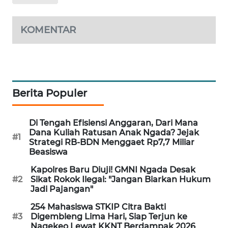
ENERGI
KOMENTAR
NEWS
CILEUNGSI
NEWS
Berita Populer
BERKAT
NEWS
Di Tengah Efisiensi Anggaran, Dari Mana
Dana Kuliah Ratusan Anak Ngada? Jejak
BERAMPU
#1
Strategi RB-BDN Menggaet Rp7,7 Miliar
NEWS
Beasiswa
Kapolres Baru Diuji! GMNI Ngada Desak
ANUGERAH
#2
Sikat Rokok Ilegal: "Jangan Biarkan Hukum
NEWS
Jadi Pajangan"
254 Mahasiswa STKIP Citra Bakti
AKHLAK
#3
Digembleng Lima Hari, Siap Terjun ke
ID
Nagekeo Lewat KKNT Berdampak 2026