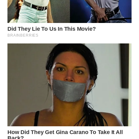
KELISTRIKAN
WALINKI
ID
MAWAKA
ID
MARTABAT
NET
PLN
WATCH
MKLI
LPKKI