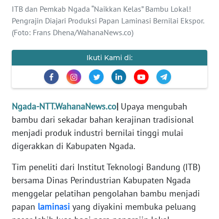
PEDOMAN
ITB dan Pemkab Ngada “Naikkan Kelas” Bambu Lokal!
MEDIA
Pengrajin Diajari Produksi Papan Laminasi Bernilai Ekspor.
SIBER
(Foto: Frans Dhena/WahanaNews.co)
REDAKSI
Ikuti Kami di:
KARIR
DISCLAIMER
Ngada-NTT.WahanaNews.co
|
Upaya mengubah
bambu dari sekadar bahan kerajinan tradisional
Wahana
menjadi produk industri bernilai tinggi mulai
News
Regional
digerakkan di Kabupaten Ngada.
Tim peneliti dari Institut Teknologi Bandung (ITB)
WN
bersama Dinas Perindustrian Kabupaten Ngada
SUMUT
menggelar pelatihan pengolahan bambu menjadi
papan
laminasi
yang diyakini membuka peluang
WN
JAKARTA