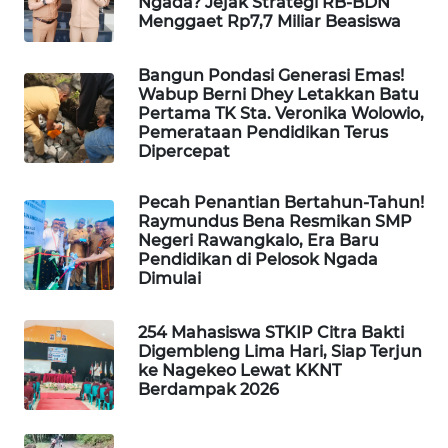
Ngada? Jejak Strategi RB-BDN
NEWS
Menggaet Rp7,7 Miliar Beasiswa
SIDIKALANG
Bangun Pondasi Generasi Emas!
NEWS
Wabup Berni Dhey Letakkan Batu
Pertama TK Sta. Veronika Wolowio,
SIBARAGAS
Pemerataan Pendidikan Terus
Dipercepat
NEWS
Pecah Penantian Bertahun-Tahun!
METRO
Raymundus Bena Resmikan SMP
SIANTAR
Negeri Rawangkalo, Era Baru
NEWS
Pendidikan di Pelosok Ngada
Dimulai
METRO
MEDAN
254 Mahasiswa STKIP Citra Bakti
NEWS
Digembleng Lima Hari, Siap Terjun
ke Nagekeo Lewat KKNT
Berdampak 2026
METRO
JAKARTA
NEWS