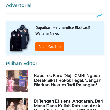
LKKI
Advertorial
KOPEKLIN
Dapatkan Merchandise Eksklusif
PORTAL
Wahana News
KONSUMEN
Buka Katalog
FORWAMKI
ALPERKLINAS
Pilihan Editor
FORJASIDA
Kapolres Baru Diuji! GMNI Ngada
Desak Sikat Rokok Ilegal: "Jangan
Biarkan Hukum Jadi Pajangan"
TAMBANG
NEWS
Di Tengah Efisiensi Anggaran, Dari
Mana Dana Kuliah Ratusan Anak
SITUNGIR