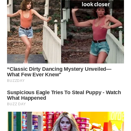
INFRASTRUKTUR
WAHANA
KONSUMEN
WAHANA
LISTRIK
WAHANA
TRAVEL
WAHANA
TV
WAHANANEWS
ID
WAHANANEWS