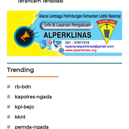
Terancam Terisolasi
PERAPKI
NEWS
SONYA
ASA
NEWS
Trending
#
rb-bdn
#
kapolres-ngada
#
kpi-bejo
#
kknt
#
pemda-ngada