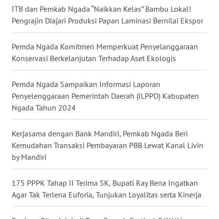
NIAS
ITB dan Pemkab Ngada “Naikkan Kelas” Bambu Lokal!
Pengrajin Diajari Produksi Papan Laminasi Bernilai Ekspor
WN
LANGKAT
Pemda Ngada Komitmen Memperkuat Penyelanggaraan
Konservasi Berkelanjutan Terhadap Aset Ekologis
WN
TAPANULI
Pemda Ngada Sampaikan Informasi Laporan
SELATAN
Penyelenggaraan Pemerintah Daerah (ILPPD) Kabupaten
Ngada Tahun 2024
WN
TANJUNG
Kerjasama dengan Bank Mandiri, Pemkab Ngada Beri
LESUNG
Kemudahan Transaksi Pembayaran PBB Lewat Kanal Livin
by Mandiri
WN
KARO
175 PPPK Tahap II Terima SK, Bupati Ray Bena Ingatkan
Agar Tak Terlena Euforia, Tunjukan Loyalitas serta Kinerja
WN
SIMALUNGUN