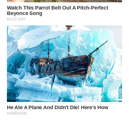
KELISTRIKAN
WALINKI
ID
MAWAKA
ID
MARTABAT
NET
PLN
WATCH
MKLI
LPKKI