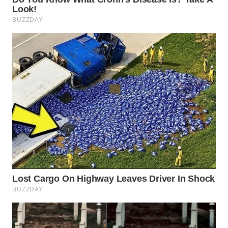
LABUANBAJO
WN
BORNEO
Wahana
Media
Group
WAHANA
NEWS
WAHANA
TANI
WAHANA
ADVOKAT
WAHANA