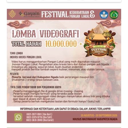
PEDOMAN
MEDIA
SIBER
REDAKSI
KARIR
DISCLAIMER
Wahana
News
Regional
WN
SUMUT
WN
JAKARTA