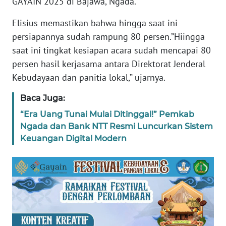
GAYAIN 2025 di Bajawa, Ngada.
SULTENG
Elisius memastikan bahwa hingga saat ini
WN
persiapannya sudah rampung 80 persen.”Hiingga
SULBAR
saat ini tingkat kesiapan acara sudah mencapai 80
persen hasil kerjasama antara Direktorat Jenderal
WN
Kebudayaan dan panitia lokal,” ujarnya.
BABEL
Baca Juga:
WN
“Era Uang Tunai Mulai Ditinggal!” Pemkab
SUMBAR
Ngada dan Bank NTT Resmi Luncurkan Sistem
Keuangan Digital Modern
WN
SUMSEL
WN
BENGKULU
WN