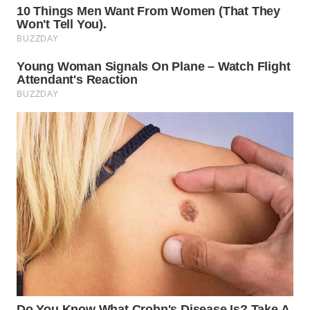
MADURA
WN
SURABAYA
WN
NATUNA
WN
BINTAN
WN
MANDALIKA
WN
LIKUPANG
WN