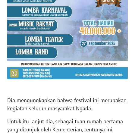
LAMPUNG
WN
JATENG
WN
NUSANTARA
WN
JOGJA
WN
JATIM
Dia mengungkapkan bahwa festival ini merupakan
WN
kegiatan seluruh masyarakat Ngada.
BALI
Untuk itu lanjut dia, sebagai tuan rumah pertama
WN
yang ditunjuk oleh Kementerian, tentunya ini
KALBAR