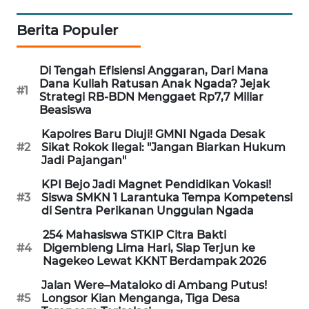
ENERGI
Berita Populer
NEWS
Di Tengah Efisiensi Anggaran, Dari Mana
CILEUNGSI
Dana Kuliah Ratusan Anak Ngada? Jejak
#1
NEWS
Strategi RB-BDN Menggaet Rp7,7 Miliar
Beasiswa
BERKAT
Kapolres Baru Diuji! GMNI Ngada Desak
NEWS
#2
Sikat Rokok Ilegal: "Jangan Biarkan Hukum
Jadi Pajangan"
BERAMPU
KPI Bejo Jadi Magnet Pendidikan Vokasi!
NEWS
#3
Siswa SMKN 1 Larantuka Tempa Kompetensi
di Sentra Perikanan Unggulan Ngada
ANUGERAH
254 Mahasiswa STKIP Citra Bakti
NEWS
#4
Digembleng Lima Hari, Siap Terjun ke
Nagekeo Lewat KKNT Berdampak 2026
AKHLAK
Jalan Were–Mataloko di Ambang Putus!
ID
#5
Longsor Kian Menganga, Tiga Desa