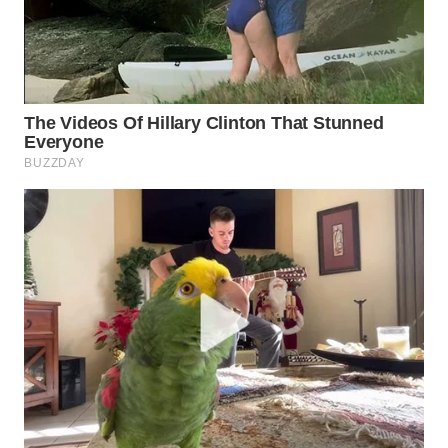
WAHANA
HEALTH
WAHANA
DESA
WISATA
LAPAK
WAHANA
Wahana
Network
KONSUMEN
LISTRIK
MASYARAKAT