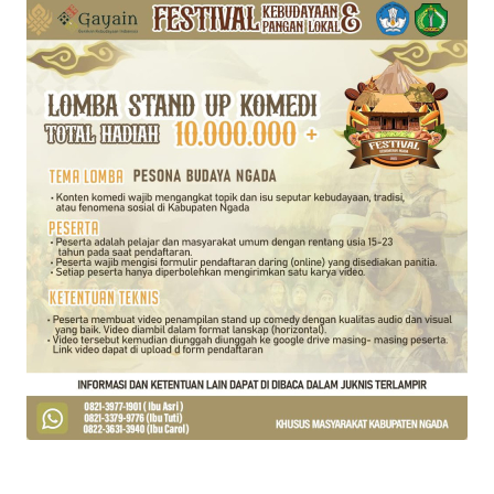
WN
JABAR
WN
BANTEN
WN
NTT
WN
KEPRI
WN
PAPUA
WN
PAPUA