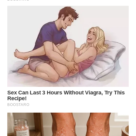
WN
PADANG
LAWAS
WN
SUMEDANG
WN
CIANJUR
WN
KEPULAUAN
SERIBU
WN
TANGERANG
WN
BINJAI