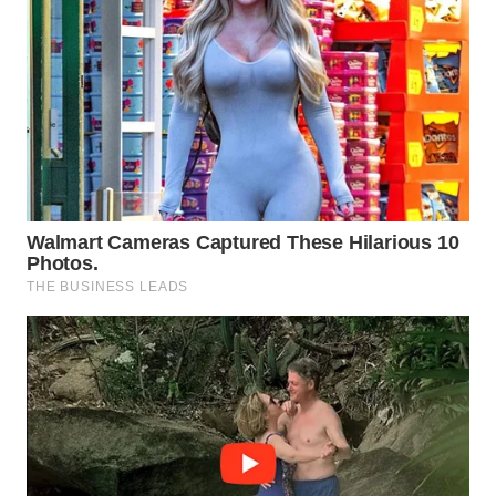
CO ID
WAHANANEWS
NET
WAHANA
SPORT
WAHANA
UMKM
WAHANA
SELEB
WAHANA
PERSONA
WAHANA
OTOMOTIF