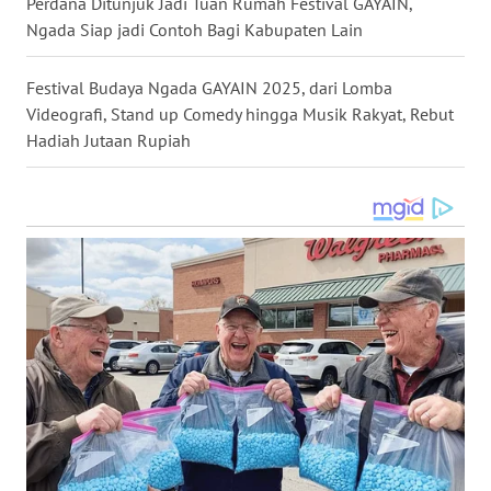
Perdana Ditunjuk Jadi Tuan Rumah Festival GAYAIN,
Ngada Siap jadi Contoh Bagi Kabupaten Lain
WN
LABUHANBATU
Festival Budaya Ngada GAYAIN 2025, dari Lomba
Videografi, Stand up Comedy hingga Musik Rakyat, Rebut
WN
TAPANULI
Hadiah Jutaan Rupiah
TENGAH
WN DELI
SERDANG
WN
TEBING
TINGGI
WN
PAKPAK
WN