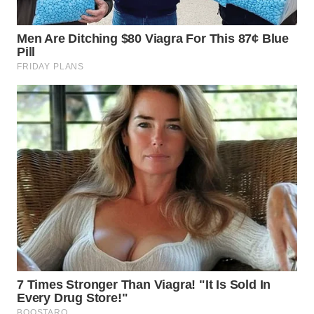
KARAWANG
WN
BEKASI
WN
BOGOR
WN
DEPOK
WN
TAPANULI
UTARA
WN
SAMOSIR