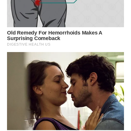
WN
PURWAKARTA
WN
PRIANGAN
TIMUR
WN
SEMARANG
WN
SOLO
WN
BOROBUDUR
WN