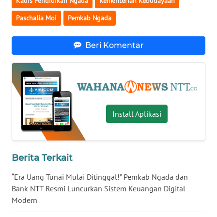
Kadis Pendidikan Ngada
Kementerian Kebudayaan
Paschalia Moi
Pemkab Ngada
WN
SULUT
Beri Komentar
WN
MALUKU
WN
MALUT
Install Aplikasi
WN
DAIRI
Berita Terkait
WN
“Era Uang Tunai Mulai Ditinggal!” Pemkab Ngada dan
DANAU
TOBA
Bank NTT Resmi Luncurkan Sistem Keuangan Digital
Modern
WN