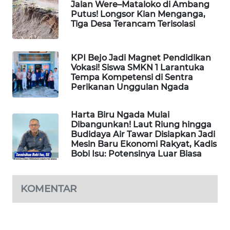
Jalan Were–Mataloko di Ambang
Putus! Longsor Kian Menganga,
KRT
Tiga Desa Terancam Terisolasi
NEWS
KPI Bejo Jadi Magnet Pendidikan
KARING
Vokasi! Siswa SMKN 1 Larantuka
NEWS
Tempa Kompetensi di Sentra
Perikanan Unggulan Ngada
JURNAL
MARITIM
Harta Biru Ngada Mulai
Dibangunkan! Laut Riung hingga
Budidaya Air Tawar Disiapkan Jadi
HUMBANG
Mesin Baru Ekonomi Rakyat, Kadis
NEWS
Bobi Isu: Potensinya Luar Biasa
GARONGGANG
NEWS
KOMENTAR
FISUELRI
ID