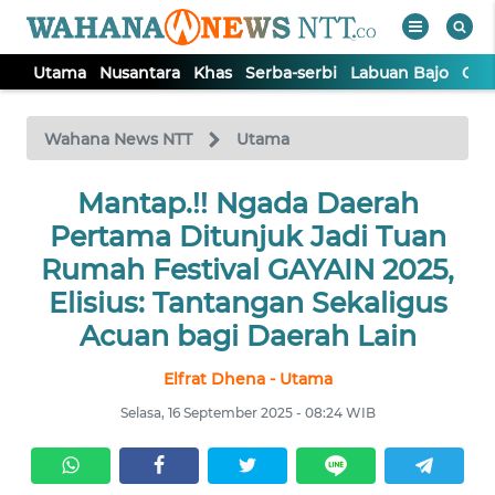
Utama
Nusantara
Khas
Serba-serbi
Labuan Bajo
Opi
WAHANA
Tutup
TV
Wahana News NTT
Utama
Mantap.!! Ngada Daerah
UTAMA
Pertama Ditunjuk Jadi Tuan
NUSANTARA
Rumah Festival GAYAIN 2025,
Elisius: Tantangan Sekaligus
KHAS
Acuan bagi Daerah Lain
Elfrat Dhena - Utama
SERBA-
SERBI
Selasa, 16 September 2025 - 08:24 WIB
LABUAN