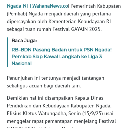
BARAT
Ngada-NTT.WahanaNews.co
|
Pemerintah Kabupaten
(Pemkab) Ngada menjadi daerah yang pertama
WN
dipercayakan oleh Kementerian Kebudayaan RI
RIAU
sebagai tuan rumah Festival GAYAIN 2025.
WN
Baca Juga:
SERAMBI
RB–BDN Pasang Badan untuk PSN Ngada!
Pemkab Siap Kawal Langkah ke Liga 3
WN
Nasional
JAMBI
Penunjukan ini tentunya menjadi tantangan
WN
sekaligus acuan bagi daerah lain.
SULTRA
Demikian hal ini disampaikan Kepala Dinas
WN
Pendidikan dan Kebudayaan Kabupaten Ngada,
NTB
Elisius Kletus Watungadha, Senin (15/9/25) usai
menggelar rapat pemantapan menjelang Festival
WN