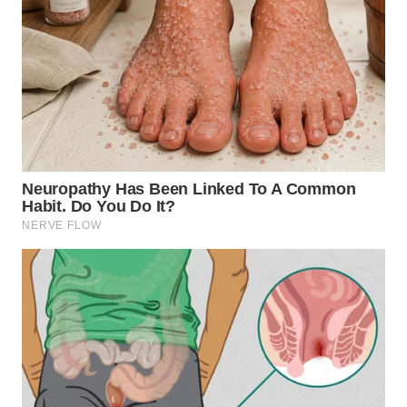
WN
CIREBON
WN
INDRAMAYU
WN
KUNINGAN
WN
MAJALENGKA
WN
SUBANG
WN
SUKABUMI