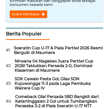
Kirimkan masukan dan tanggapan anda sebagai
PEDOMAN
konsumen kepada kami.
MEDIA
SIBER
Suara Pembaca
REDAKSI
Berita Populer
KARIR
Soeratin Cup U-17 & Piala Pertiwi 2026 Resmi
DISCLAIMER
#1
Bergulir di Maumere
Nirwana 04 Nagekeo Juara Pertiwi Cup
Wahana
#2
2026! Taklukkan Persada 2-0, Dominasi
News
Klasemen di Maumere
Regional
SDK Cawalo Pesta Gol, Gilas SDN
#3
Kujuwongga 11-3 pada Laga Pembuka
WN
Wairere Cup IV
SUMUT
Comeback Gila! Persada SBD Bangkit dari
#4
Ketertinggalan 2 Gol untuk Tumbangkan
WN
Persesba 3-2 di Piala Soeratin U-17 NTT
JAKARTA