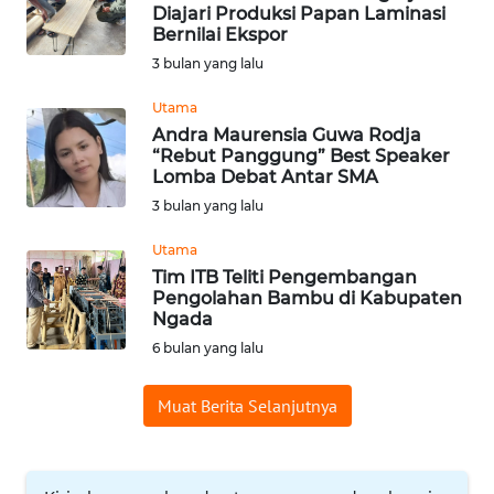
BAJO
Diajari Produksi Papan Laminasi
Bernilai Ekspor
OPINI
3 bulan yang lalu
Utama
Informasi
Andra Maurensia Guwa Rodja
“Rebut Panggung” Best Speaker
INDEKS
Lomba Debat Antar SMA
BERITA
3 bulan yang lalu
Utama
KONTAK
Tim ITB Teliti Pengembangan
KAMI
Pengolahan Bambu di Kabupaten
Ngada
INFO
6 bulan yang lalu
IKLAN
Muat Berita Selanjutnya
TENTANG
KAMI