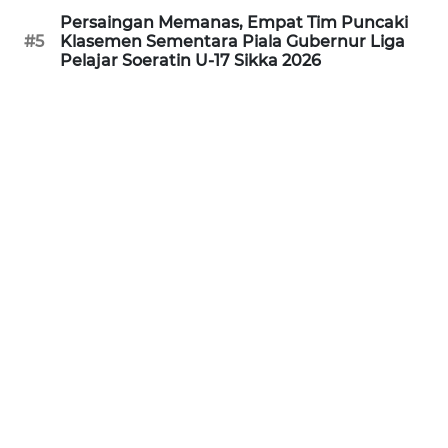
Persaingan Memanas, Empat Tim Puncaki
#5
Klasemen Sementara Piala Gubernur Liga
WN
Pelajar Soeratin U-17 Sikka 2026
JABAR
WN
BANTEN
WN
NTT
WN
KEPRI
WN
PAPUA
WN
PAPUA