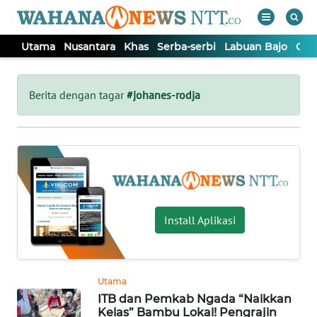
Utama
Nusantara
Khas
Serba-serbi
Labuan Bajo
Opi
WAHANA
Tutup
TV
Berita dengan tagar
#johanes-rodja
UTAMA
NUSANTARA
KHAS
Install Aplikasi
SERBA-
SERBI
Utama
ITB dan Pemkab Ngada “Naikkan
LABUAN
Kelas” Bambu Lokal! Pengrajin