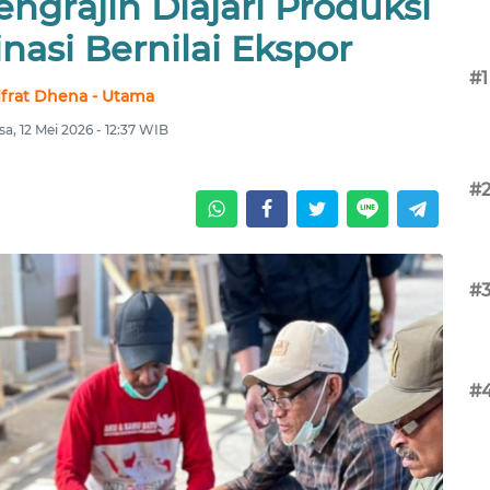
ngrajin Diajari Produksi
asi Bernilai Ekspor
#1
lfrat Dhena - Utama
sa, 12 Mei 2026 - 12:37 WIB
#
#
#