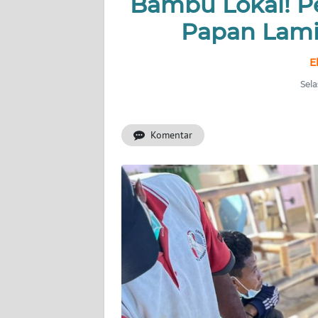
Bambu Lokal! Pe
OPINI
Papan Lamin
Informasi
E
Sela
INDEKS
BERITA
Komentar
KONTAK
KAMI
INFO
IKLAN
TENTANG
KAMI
PEDOMAN
MEDIA