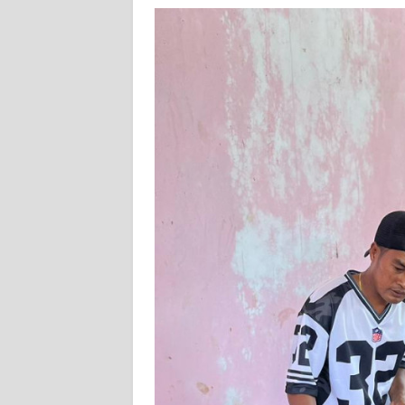
WN
KALTENG
WN
KALTARA
WN
KALSEL
WN
KALTIM
WN
SULSEL
WN
GORONTALO