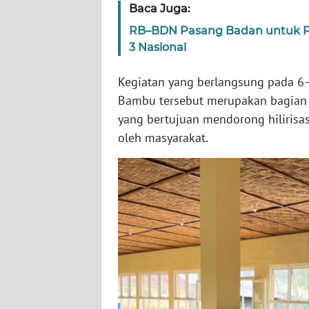
Baca Juga:
WN
RB–BDN Pasang Badan untuk P
RIAU
3 Nasional
WN
Kegiatan yang berlangsung pada 6
SERAMBI
Bambu tersebut merupakan bagian 
yang bertujuan mendorong hilirisas
WN
oleh masyarakat.
JAMBI
WN
SULTRA
WN
NTB
WN
SULTENG