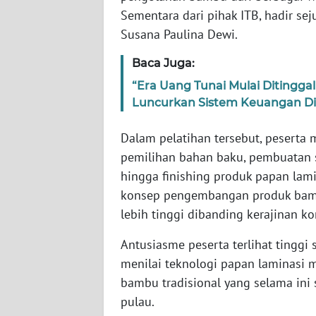
Sementara dari pihak ITB, hadir sej
WN
JATENG
Susana Paulina Dewi.
Baca Juga:
WN
NUSANTARA
“Era Uang Tunai Mulai Ditingg
Luncurkan Sistem Keuangan Di
WN
JOGJA
Dalam pelatihan tersebut, peserta
pemilihan bahan baku, pembuatan 
WN
hingga finishing produk papan lami
JATIM
konsep pengembangan produk bamb
lebih tinggi dibanding kerajinan ko
WN
BALI
Antusiasme peserta terlihat tinggi
menilai teknologi papan laminasi 
WN
bambu tradisional yang selama ini
KALBAR
pulau.