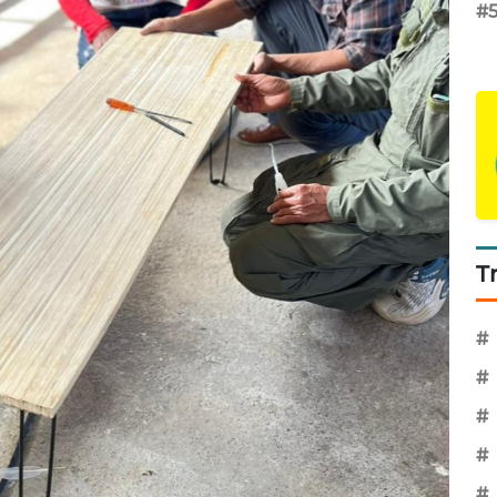
#
T
#
#
#
#
#