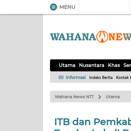
MENU
WAHANA
Tutup
TV
UTAMA
NUSANTARA
Utama
Nusantara
Khas
Ser
KHAS
Informasi
Indeks Berita
Kontak 
SERBA-
Wahana News NTT
Utama
SERBI
LABUAN
ITB dan Pemkab
BAJO