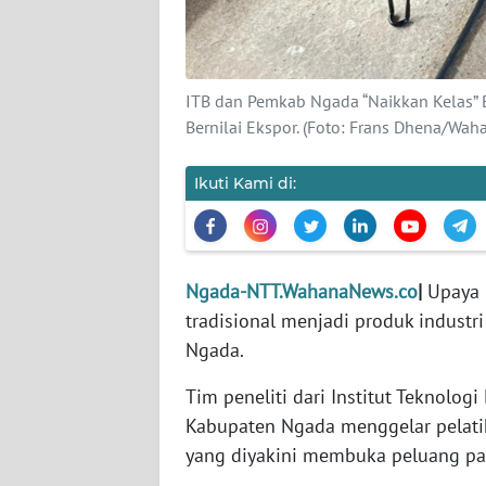
WN
JABAR
WN
ITB dan Pemkab Ngada “Naikkan Kelas” B
BANTEN
Bernilai Ekspor. (Foto: Frans Dhena/Wa
WN
Ikuti Kami di:
NTT
WN
KEPRI
Ngada-NTT.WahanaNews.co
|
Upaya 
tradisional menjadi produk industri
WN
Ngada.
PAPUA
Tim peneliti dari Institut Teknolog
WN
Kabupaten Ngada menggelar pelat
PAPUA
yang diyakini membuka peluang pasa
BARAT