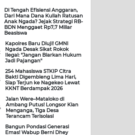
Di Tengah Efisiensi Anggaran,
Dari Mana Dana Kuliah Ratusan
Anak Ngada? Jejak Strategi RB-
BDN Menggaet Rp7,7 Miliar
Beasiswa
Kapolres Baru Diuji! GMNI
Ngada Desak Sikat Rokok
2
Ilegal: "Jangan Biarkan Hukum
Jadi Pajangan"
254 Mahasiswa STKIP Citra
Bakti Digembleng Lima Hari,
3
Siap Terjun ke Nagekeo Lewat
KKNT Berdampak 2026
Jalan Were–Mataloko di
Ambang Putus! Longsor Kian
4
Menganga, Tiga Desa
Terancam Terisolasi
Bangun Pondasi Generasi
Emas! Wabup Berni Dhey