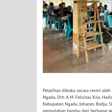
WN
SULBAR
WN
BABEL
WN
SUMBAR
WN
SUMSEL
WN
BENGKULU
Pelatihan dibuka secara resmi oleh
Ngada, Drh. A.M. Felisitas Kila. Ha
WN
Kabupaten Ngada, Johanes Rodja, SE
LAMPUNG
pengolahan bambu dari berbagai wi