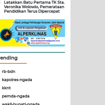
5
Letakkan Batu Pertama TK Sta.
Veronika Wolowio, Pemerataan
Pendidikan Terus Dipercepat
rending
rb-bdn
kapolres-ngada
kknt
pemda-ngada
wakil-bupati-ngada