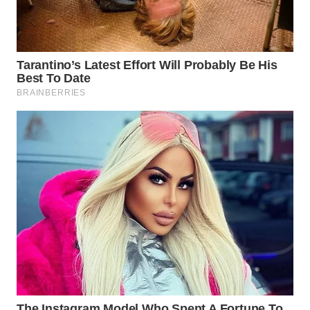
WN
LABUHANBATU
WN
TAPANULI
TENGAH
WN DELI
SERDANG
WN
TEBING
TINGGI
WN
PAKPAK
WN