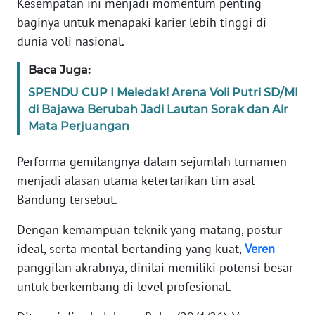
Kesempatan ini menjadi momentum penting
baginya untuk menapaki karier lebih tinggi di
WN
dunia voli nasional.
JABAR
Baca Juga:
WN
SPENDU CUP I Meledak! Arena Voli Putri SD/MI
BANTEN
di Bajawa Berubah Jadi Lautan Sorak dan Air
Mata Perjuangan
WN
NTT
Performa gemilangnya dalam sejumlah turnamen
menjadi alasan utama ketertarikan tim asal
WN
Bandung tersebut.
KEPRI
Dengan kemampuan teknik yang matang, postur
WN
ideal, serta mental bertanding yang kuat,
Veren
PAPUA
panggilan akrabnya, dinilai memiliki potensi besar
untuk berkembang di level profesional.
WN
PAPUA