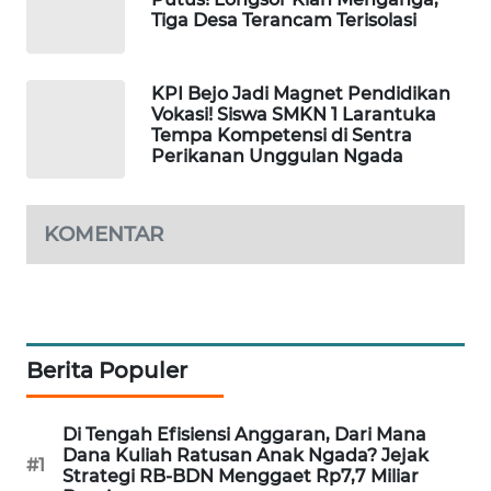
Tiga Desa Terancam Terisolasi
KRT
NEWS
KPI Bejo Jadi Magnet Pendidikan
Vokasi! Siswa SMKN 1 Larantuka
KARING
Tempa Kompetensi di Sentra
NEWS
Perikanan Unggulan Ngada
JURNAL
KOMENTAR
MARITIM
HUMBANG
NEWS
Berita Populer
GARONGGANG
NEWS
Di Tengah Efisiensi Anggaran, Dari Mana
FISUELRI
Dana Kuliah Ratusan Anak Ngada? Jejak
#1
Strategi RB-BDN Menggaet Rp7,7 Miliar
ID