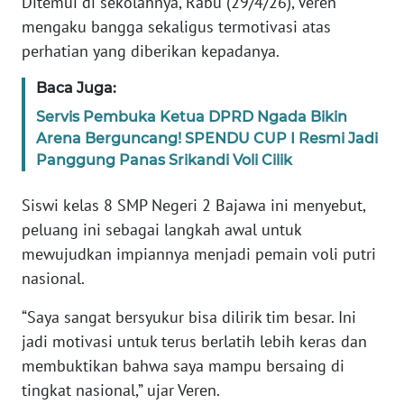
Ditemui di sekolahnya, Rabu (29/4/26), Veren
BARAT
mengaku bangga sekaligus termotivasi atas
perhatian yang diberikan kepadanya.
WN
RIAU
Baca Juga:
Servis Pembuka Ketua DPRD Ngada Bikin
WN
Arena Berguncang! SPENDU CUP I Resmi Jadi
SERAMBI
Panggung Panas Srikandi Voli Cilik
WN
Siswi kelas 8 SMP Negeri 2 Bajawa ini menyebut,
JAMBI
peluang ini sebagai langkah awal untuk
mewujudkan impiannya menjadi pemain voli putri
WN
nasional.
SULTRA
“Saya sangat bersyukur bisa dilirik tim besar. Ini
WN
jadi motivasi untuk terus berlatih lebih keras dan
NTB
membuktikan bahwa saya mampu bersaing di
tingkat nasional,” ujar Veren.
WN