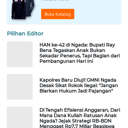
LKKI
Buka Katalog
KOPEKLIN
Pilihan Editor
PORTAL
KONSUMEN
HAN ke-42 di Ngada: Bupati Ray
Bena Tegaskan Anak Bukan
Sekadar Penerus, Tapi Bagian dari
FORWAMKI
Pembangunan Hari Ini
ALPERKLINAS
Kapolres Baru Diuji! GMNI Ngada
Desak Sikat Rokok Ilegal: "Jangan
FORJASIDA
Biarkan Hukum Jadi Pajangan"
TAMBANG
NEWS
Di Tengah Efisiensi Anggaran, Dari
Mana Dana Kuliah Ratusan Anak
Ngada? Jejak Strategi RB-BDN
SITUNGIR
Menggaet Rp7,7 Miliar Beasiswa