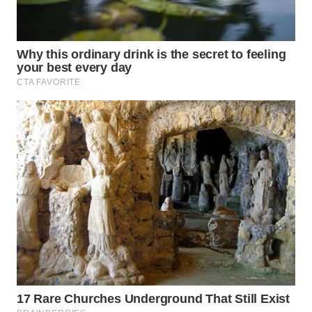
CO ID
WAHANANEWS
NET
WAHANA
SPORT
WAHANA
UMKM
WAHANA
SELEB
WAHANA
PERSONA
WAHANA
OTOMOTIF