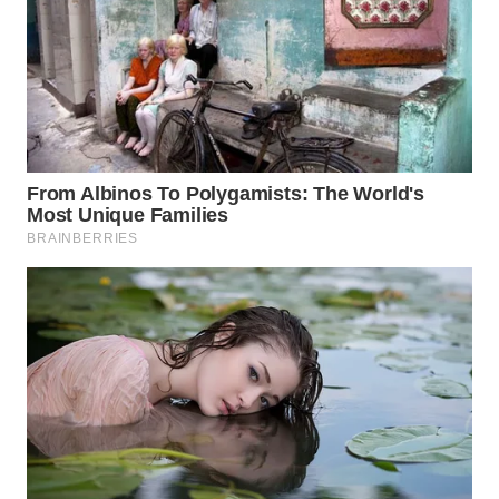
INFRASTRUKTUR
WAHANA
KONSUMEN
WAHANA
LISTRIK
WAHANA
TRAVEL
WAHANA
TV
WAHANANEWS
ID
WAHANANEWS