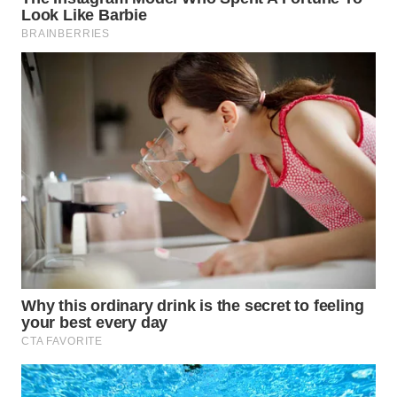
KARAWANG
WN
BEKASI
WN
BOGOR
WN
DEPOK
WN
TAPANULI
UTARA
WN
SAMOSIR