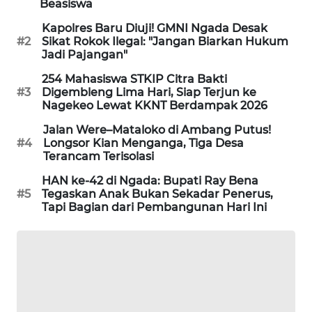
Beasiswa
ENERGI
Kapolres Baru Diuji! GMNI Ngada Desak
#2
Sikat Rokok Ilegal: "Jangan Biarkan Hukum
NEWS
Jadi Pajangan"
254 Mahasiswa STKIP Citra Bakti
CILEUNGSI
#3
Digembleng Lima Hari, Siap Terjun ke
NEWS
Nagekeo Lewat KKNT Berdampak 2026
Jalan Were–Mataloko di Ambang Putus!
BERKAT
#4
Longsor Kian Menganga, Tiga Desa
NEWS
Terancam Terisolasi
HAN ke-42 di Ngada: Bupati Ray Bena
BERAMPU
#5
Tegaskan Anak Bukan Sekadar Penerus,
NEWS
Tapi Bagian dari Pembangunan Hari Ini
ANUGERAH
NEWS
AKHLAK
ID