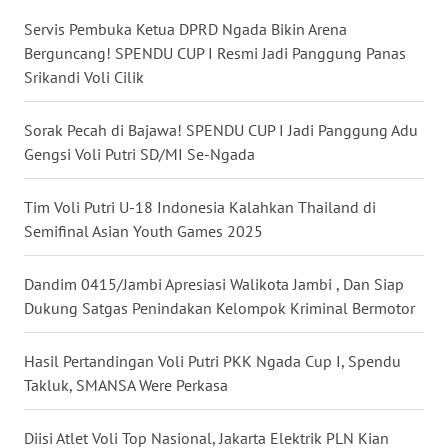
Servis Pembuka Ketua DPRD Ngada Bikin Arena
WN
Berguncang! SPENDU CUP I Resmi Jadi Panggung Panas
SULUT
Srikandi Voli Cilik
WN
Sorak Pecah di Bajawa! SPENDU CUP I Jadi Panggung Adu
MALUKU
Gengsi Voli Putri SD/MI Se-Ngada
WN
Tim Voli Putri U-18 Indonesia Kalahkan Thailand di
MALUT
Semifinal Asian Youth Games 2025
WN
Dandim 0415/Jambi Apresiasi Walikota Jambi , Dan Siap
DAIRI
Dukung Satgas Penindakan Kelompok Kriminal Bermotor
WN
Hasil Pertandingan Voli Putri PKK Ngada Cup I, Spendu
DANAU
Takluk, SMANSA Were Perkasa
TOBA
Diisi Atlet Voli Top Nasional, Jakarta Elektrik PLN Kian
WN