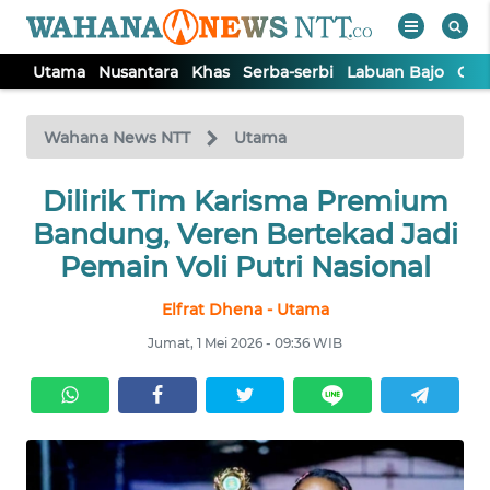
Utama
Nusantara
Khas
Serba-serbi
Labuan Bajo
Opi
WAHANA
Tutup
TV
Wahana News NTT
Utama
Dilirik Tim Karisma Premium
UTAMA
Bandung, Veren Bertekad Jadi
NUSANTARA
Pemain Voli Putri Nasional
Elfrat Dhena - Utama
KHAS
Jumat, 1 Mei 2026 - 09:36 WIB
SERBA-
SERBI
LABUAN