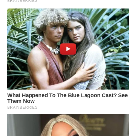
WAHANA
HEALTH
WAHANA
DESA
WISATA
LAPAK
WAHANA
Wahana
Network
KONSUMEN
LISTRIK
MASYARAKAT