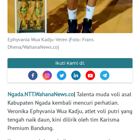
PEDOMAN
MEDIA
SIBER
REDAKSI
Ephyvania Wua Kadju-Veren (Foto: Frans
Dhena/WahanaNews.co)
KARIR
Ikuti Kami di:
DISCLAIMER
Wahana
News
Regional
Ngada.NTT.WahanaNews.co
|
Talenta muda voli asal
Kabupaten Ngada kembali mencuri perhatian.
WN
Veronika Ephyvania Wua Kadju, atlet voli putri yang
SUMUT
tengah naik daun, kini dilirik oleh tim Karisma
Premium Bandung.
WN
JAKARTA