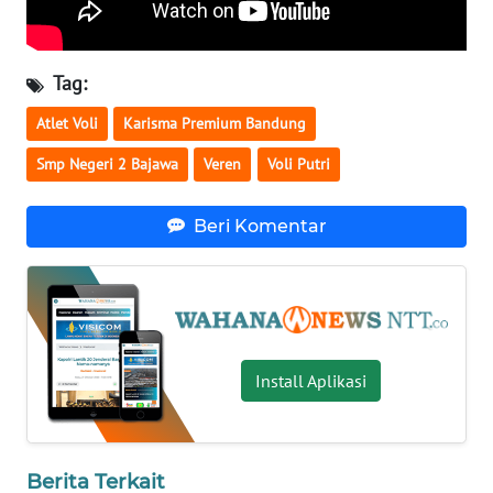
WN
KALTENG
Tag:
Atlet Voli
Karisma Premium Bandung
WN
KALTARA
Smp Negeri 2 Bajawa
Veren
Voli Putri
WN
Beri Komentar
KALSEL
WN
KALTIM
Install Aplikasi
WN
SULSEL
WN
Berita Terkait
GORONTALO