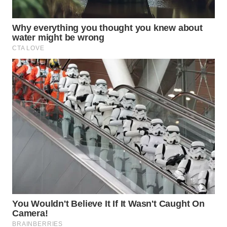
WN
PURWAKARTA
WN
PRIANGAN
TIMUR
WN
SEMARANG
WN
SOLO
WN
BOROBUDUR
WN