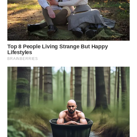
WN
CIREBON
WN
INDRAMAYU
WN
KUNINGAN
WN
MAJALENGKA
WN
SUBANG
WN
SUKABUMI