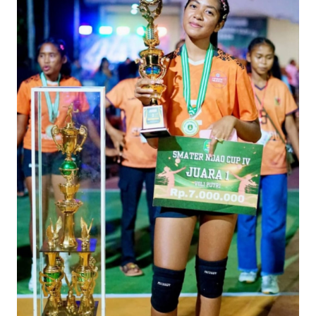
BAJO
OPINI
Informasi
INDEKS
BERITA
KONTAK
KAMI
INFO
IKLAN
TENTANG
KAMI