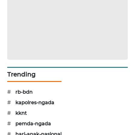
PERAPKI
NEWS
SONYA
ASA
NEWS
Trending
#
rb-bdn
#
kapolres-ngada
#
kknt
#
pemda-ngada
#
hari-anak-nasional