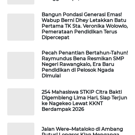
NEWS
Bangun Pondasi Generasi Emas!
SIDIKALANG
Wabup Berni Dhey Letakkan Batu
NEWS
Pertama TK Sta. Veronika Wolowio,
Pemerataan Pendidikan Terus
Dipercepat
SIBARAGAS
NEWS
Pecah Penantian Bertahun-Tahun!
Raymundus Bena Resmikan SMP
METRO
Negeri Rawangkalo, Era Baru
SIANTAR
Pendidikan di Pelosok Ngada
NEWS
Dimulai
METRO
254 Mahasiswa STKIP Citra Bakti
MEDAN
Digembleng Lima Hari, Siap Terjun
ke Nagekeo Lewat KKNT
NEWS
Berdampak 2026
METRO
JAKARTA
Jalan Were–Mataloko di Ambang
NEWS
Putus! Longsor Kian Menganga,