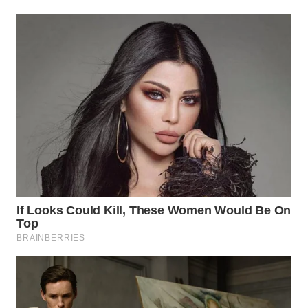
MADURA
WN
SURABAYA
WN
NATUNA
WN
BINTAN
WN
MANDALIKA
WN
LIKUPANG
WN