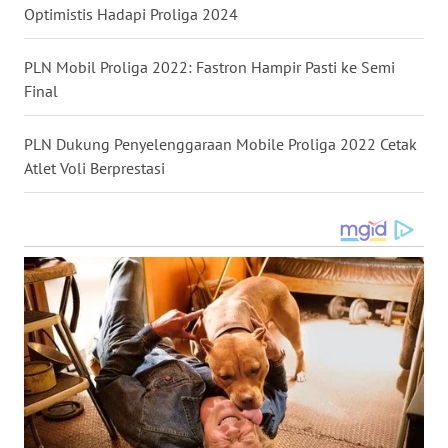
NIAS
Optimistis Hadapi Proliga 2024
WN
PLN Mobil Proliga 2022: Fastron Hampir Pasti ke Semi
LANGKAT
Final
WN
PLN Dukung Penyelenggaraan Mobile Proliga 2022 Cetak
TAPANULI
Atlet Voli Berprestasi
SELATAN
WN
TANJUNG
LESUNG
WN
KARO
WN
SIMALUNGUN