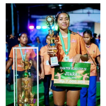
SULTENG
WN
SULBAR
WN
BABEL
WN
SUMBAR
WN
SUMSEL
WN
BENGKULU
WN