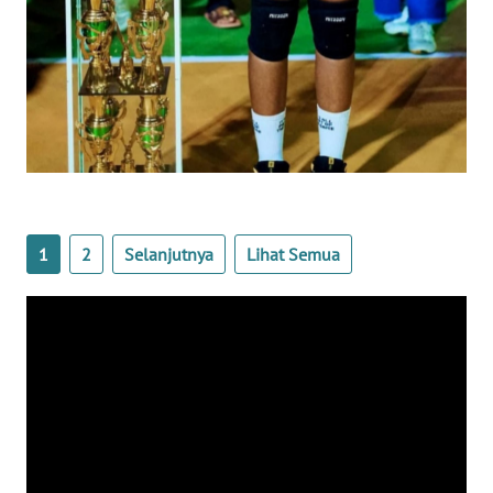
LAMPUNG
WN
JATENG
WN
NUSANTARA
WN
JOGJA
1
2
Selanjutnya
Lihat Semua
WN
JATIM
WN
BALI
WN
KALBAR