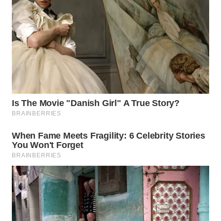
LABUANBAJO
WN
BORNEO
Wahana
Media
Group
WAHANA
NEWS
WAHANA
TANI
WAHANA
ADVOKAT
WAHANA