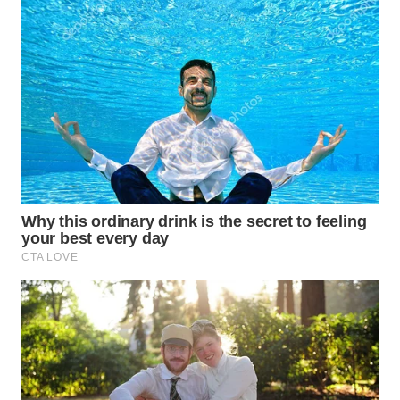
WN
PADANG
LAWAS
WN
SUMEDANG
WN
CIANJUR
WN
KEPULAUAN
SERIBU
WN
TANGERANG
WN
BINJAI