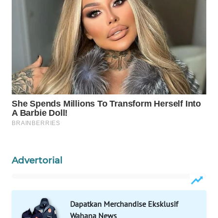
KELISTRIKAN
WALINKI
ID
MAWAKA
ID
MARTABAT
NET
PLN
WATCH
Advertorial
MKLI
LPKKI
Dapatkan Merchandise Eksklusif
Wahana News