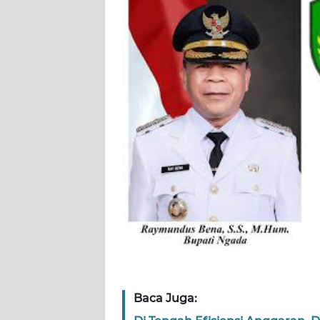
WN
JABAR
WN
BANTEN
WN
NTT
WN
KEPRI
WN
PAPUA
WN
PAPUA
Baca Juga:
BARAT