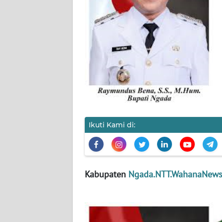
SIBER
REDAKSI
KARIR
DISCLAIMER
Wahana
News
Ikuti Kami di:
Regional
WN
SUMUT
Kabupaten
Ngada.NTT.WahanaNews
WN
JAKARTA