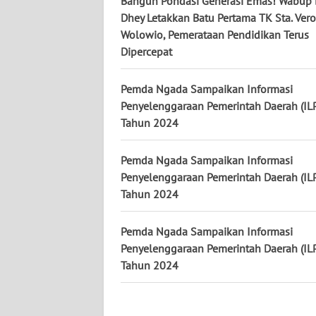
Bangun Pondasi Generasi Emas! Wabup 
WN
Dhey Letakkan Batu Pertama TK Sta. Ver
KALTENG
Wolowio, Pemerataan Pendidikan Terus
Dipercepat
WN
KALTARA
Pemda Ngada Sampaikan Informasi
Penyelenggaraan Pemerintah Daerah (IL
WN
Tahun 2024
KALSEL
Pemda Ngada Sampaikan Informasi
WN
Penyelenggaraan Pemerintah Daerah (IL
KALTIM
Tahun 2024
WN
Pemda Ngada Sampaikan Informasi
SULSEL
Penyelenggaraan Pemerintah Daerah (IL
Tahun 2024
WN
GORONTALO