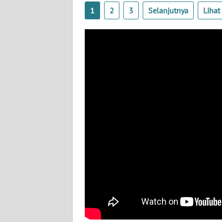
1
2
3
Selanjutnya
Liha
WN
SULBAR
WN
BABEL
WN
SUMBAR
WN
SUMSEL
WN
BENGKULU
WN
LAMPUNG