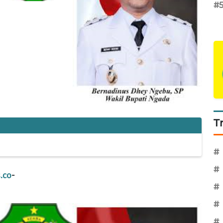
#
T
#
#
.co
-
#
#
#