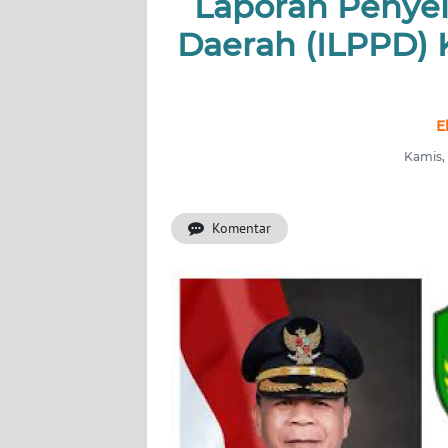
Laporan Penye
OPINI
Daerah (ILPPD)
Informasi
INDEKS
E
BERITA
Kamis,
KONTAK
KAMI
Komentar
INFO
IKLAN
TENTANG
KAMI
PEDOMAN
MEDIA