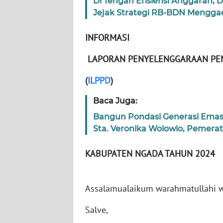
Di Tengah Efisiensi Anggaran,
Jejak Strategi RB-BDN Menggaet
WN
RIAU
INFORMASI
WN
LAPORAN PENYELENGGARAAN PE
SERAMBI
(
ILPPD
)
WN
JAMBI
Baca Juga:
Bangun Pondasi Generasi Emas
WN
Sta. Veronika Wolowio, Pemera
SULTRA
KABUPATEN NGADA TAHUN 2024
WN
NTB
Assalamualaikum warahmatullahi w
WN
Salve,
SULTENG