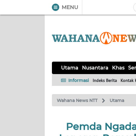
MENU
WAHANA
Tutup
TV
UTAMA
NUSANTARA
Utama
Nusantara
Khas
Ser
KHAS
Informasi
Indeks Berita
Kontak 
SERBA-
Wahana News NTT
Utama
SERBI
LABUAN
Pemda Ngada 
BAJO