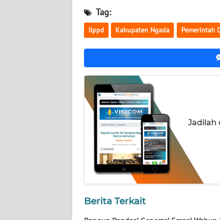
Tag:
WN
JATENG
Ilppd
Kabupaten Ngada
Pemerintah 
WN
NUSANTARA
WN
JOGJA
WN
Jadilah
JATIM
WN
BALI
WN
Berita Terkait
KALBAR