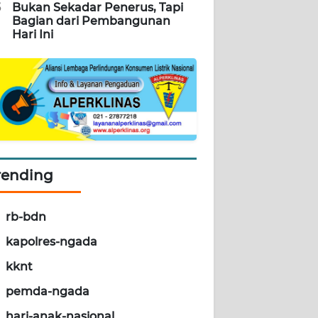
5
Bukan Sekadar Penerus, Tapi
Bagian dari Pembangunan
Hari Ini
rending
rb-bdn
kapolres-ngada
kknt
pemda-ngada
hari-anak-nasional