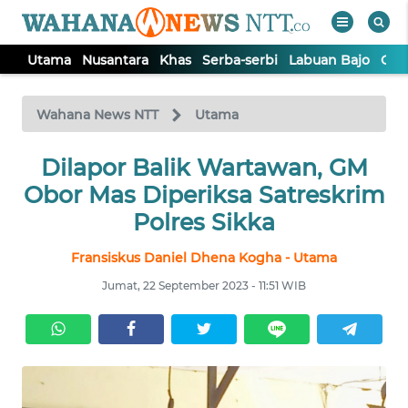
Utama
Nusantara
Khas
Serba-serbi
Labuan Bajo
Opi
WAHANA
Tutup
TV
Wahana News NTT
Utama
Dilapor Balik Wartawan, GM
UTAMA
Obor Mas Diperiksa Satreskrim
NUSANTARA
Polres Sikka
Fransiskus Daniel Dhena Kogha - Utama
KHAS
Jumat, 22 September 2023 - 11:51 WIB
SERBA-
SERBI
LABUAN