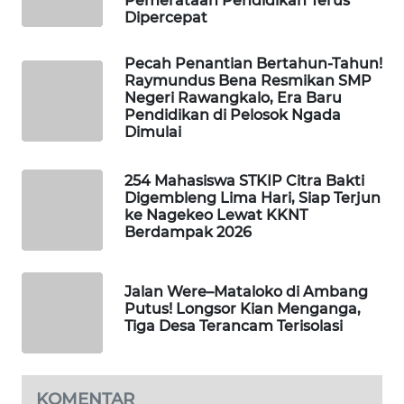
Pemerataan Pendidikan Terus
NEWS
Dipercepat
SIDIKALANG
Pecah Penantian Bertahun-Tahun!
NEWS
Raymundus Bena Resmikan SMP
Negeri Rawangkalo, Era Baru
Pendidikan di Pelosok Ngada
SIBARAGAS
Dimulai
NEWS
254 Mahasiswa STKIP Citra Bakti
METRO
Digembleng Lima Hari, Siap Terjun
SIANTAR
ke Nagekeo Lewat KKNT
NEWS
Berdampak 2026
METRO
MEDAN
Jalan Were–Mataloko di Ambang
Putus! Longsor Kian Menganga,
NEWS
Tiga Desa Terancam Terisolasi
METRO
JAKARTA
NEWS
KOMENTAR