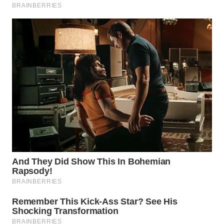
LABUANBAJO
WN
BORNEO
Wahana
Media
Group
WAHANA
NEWS
WAHANA
TANI
WAHANA
ADVOKAT
WAHANA