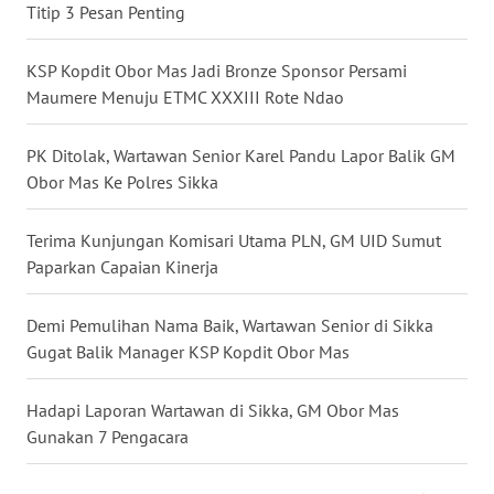
Titip 3 Pesan Penting
WN
KSP Kopdit Obor Mas Jadi Bronze Sponsor Persami
SULUT
Maumere Menuju ETMC XXXIII Rote Ndao
WN
PK Ditolak, Wartawan Senior Karel Pandu Lapor Balik GM
MALUKU
Obor Mas Ke Polres Sikka
WN
MALUT
Terima Kunjungan Komisari Utama PLN, GM UID Sumut
Paparkan Capaian Kinerja
WN
DAIRI
Demi Pemulihan Nama Baik, Wartawan Senior di Sikka
Gugat Balik Manager KSP Kopdit Obor Mas
WN
DANAU
Hadapi Laporan Wartawan di Sikka, GM Obor Mas
TOBA
Gunakan 7 Pengacara
WN