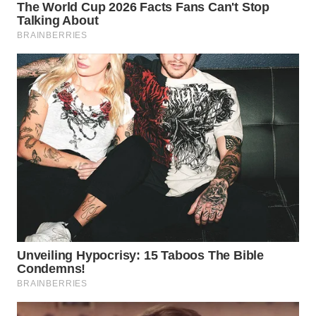
WN
PADANG
LAWAS
WN
SUMEDANG
WN
CIANJUR
WN
KEPULAUAN
SERIBU
WN
TANGERANG
WN
BINJAI