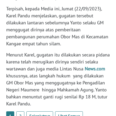
SULTENG
Terpisah, kepada Media ini, Jumat (22/09/2023),
Karel Pandu menjelaskan, gugatan tersebut
WN
SULBAR
dilakukan lantaran sebelumnya Yanto selaku GM
menggugat dirinya atas pemberitaan
WN
pembangunan perumahan Obor Mas di Kecamatan
BABEL
Kangae empat tahun silam.
WN
Menurut Karel, gugatan itu dilakukan secara pidana
SUMBAR
karena telah merugikan dirinya sendiri selaku
wartawan dan juga media Lintas Nusa
News.com
WN
khususnya, atas langkah hukum yang dilakukan
SUMSEL
GM Obor Mas yang menggugatnya ke Pengadilan
Negeri Maumere hingga Mahkamah Agung. Yanto
WN
bahkan menuntut ganti rugi senilai Rp 18 M, tutur
BENGKULU
Karel Pandu.
WN
1
2
Selanjutnya
Lihat Semua