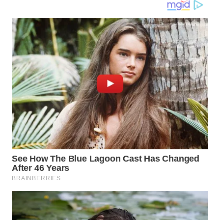
NIAS
WN
LANGKAT
WN
TAPANULI
SELATAN
WN
TANJUNG
LESUNG
WN
KARO
WN
SIMALUNGUN