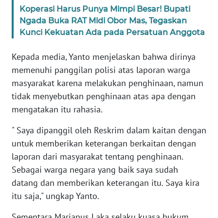
Koperasi Harus Punya Mimpi Besar! Bupati
Ngada Buka RAT Midi Obor Mas, Tegaskan
WN
Kunci Kekuatan Ada pada Persatuan Anggota
JABAR
Kepada media, Yanto menjelaskan bahwa dirinya
WN
memenuhi panggilan polisi atas laporan warga
BANTEN
masyarakat karena melakukan penghinaan, namun
tidak menyebutkan penghinaan atas apa dengan
WN
NTT
mengatakan itu rahasia.
" Saya dipanggil oleh Reskrim dalam kaitan dengan
WN
KEPRI
untuk memberikan keterangan berkaitan dengan
laporan dari masyarakat tentang penghinaan.
WN
Sebagai warga negara yang baik saya sudah
PAPUA
datang dan memberikan keterangan itu. Saya kira
itu saja," ungkap Yanto.
WN
PAPUA
Sementara Marianus Laka selaku kuasa hukum