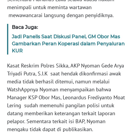
BARAT
menimpali untuk meminta wartawan
mewawancarai langsung dengan penyidiknya.
WN
RIAU
Baca Juga:
Jadi Panelis Saat Diskusi Panel, GM Obor Mas
WN
Gambarkan Peran Koperasi dalam Penyaluran
SERAMBI
KUR
WN
Kasat Reskrim Polres Sikka, AKP Nyoman Gede Arya
JAMBI
Triyadi Putra, S.I.K saat hendak dikonfirmasi awak
media tidak berhasil ditemui, namun melalui
WN
WatshAppnya Nyoman menyampaikan bahwa
SULTRA
Manager KSP Obor Mas, Leonardus Frediyanto Moat
Lering sudah memenuhi pangilan polisi untuk
WN
NTB
datang memberikan keterangan terkait laporan
pelapor. Sementara terkait isi BAP, Nyoman
WN
mengaku tidak dapat di publikasikan.