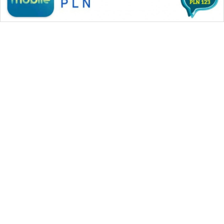
WAHANA MEDIA GROUP
|
|
|
WAHANA NEWS co
WAHANA TANI
WAHANA ADVOKAT
|
|
WAHANA INFRASTRUKTUR
WAHANA KONSUMEN
|
|
|
WAHANA LISTRIK
WAHANA TRAVEL
WAHANA TV
|
|
|
WAHANANEWS id
WAHANANEWS CO ID
WAHANANEWS NET
|
|
|
WAHANA SPORT ID
Wahana UMKM
Wahana Seleb
|
|
|
Wahana Persona
Wahana Otomotif
Wahana Health
|