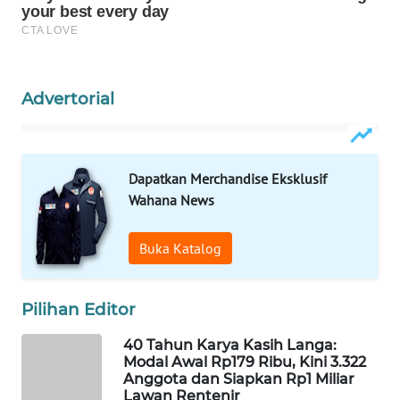
KELISTRIKAN
WALINKI
ID
Advertorial
MAWAKA
ID
Dapatkan Merchandise Eksklusif
MARTABAT
Wahana News
NET
Buka Katalog
PLN
WATCH
Pilihan Editor
MKLI
40 Tahun Karya Kasih Langa:
Modal Awal Rp179 Ribu, Kini 3.322
LPKKI
Anggota dan Siapkan Rp1 Miliar
Lawan Rentenir