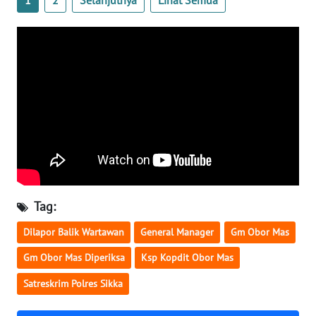
LAMPUNG
WN
JATENG
WN
NUSANTARA
WN
JOGJA
WN
Tag:
JATIM
Dilapor Balik Wartawan
General Manager
Gm Obor Mas
WN
Gm Obor Mas Diperiksa
Ksp Kopdit Obor Mas
BALI
Satreskrim Polres Sikka
WN
KALBAR