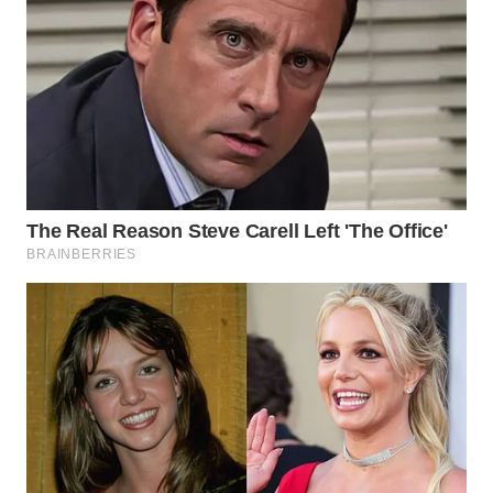
CO ID
WAHANANEWS
NET
WAHANA
SPORT
WAHANA
UMKM
WAHANA
SELEB
WAHANA
PERSONA
WAHANA
OTOMOTIF