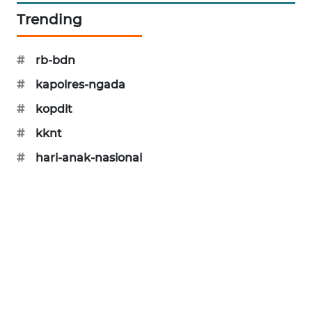
Trending
PERAPKI
NEWS
#
rb-bdn
SONYA
#
kapolres-ngada
ASA
NEWS
#
kopdit
#
kknt
#
hari-anak-nasional