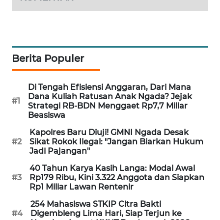
KRT
NEWS
Berita Populer
KARING
NEWS
Di Tengah Efisiensi Anggaran, Dari Mana
JURNAL
Dana Kuliah Ratusan Anak Ngada? Jejak
#1
MARITIM
Strategi RB-BDN Menggaet Rp7,7 Miliar
Beasiswa
HUMBANG
Kapolres Baru Diuji! GMNI Ngada Desak
NEWS
#2
Sikat Rokok Ilegal: "Jangan Biarkan Hukum
Jadi Pajangan"
GARONGGANG
40 Tahun Karya Kasih Langa: Modal Awal
NEWS
#3
Rp179 Ribu, Kini 3.322 Anggota dan Siapkan
Rp1 Miliar Lawan Rentenir
FISUELRI
254 Mahasiswa STKIP Citra Bakti
#4
Digembleng Lima Hari, Siap Terjun ke
ID