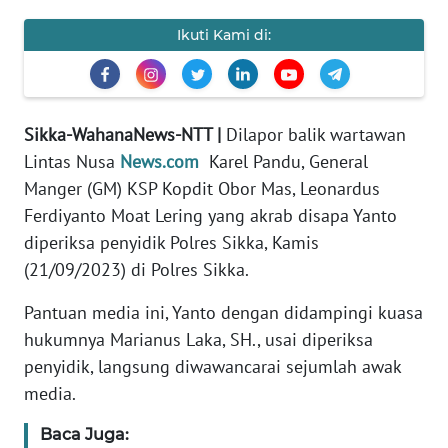
PEDOMAN
MEDIA
Ikuti Kami di:
SIBER
REDAKSI
Sikka-WahanaNews-NTT |
Dilapor balik wartawan
KARIR
Lintas Nusa
News.com
Karel Pandu, General
Manger (GM) KSP Kopdit Obor Mas, Leonardus
DISCLAIMER
Ferdiyanto Moat Lering yang akrab disapa Yanto
diperiksa penyidik Polres Sikka, Kamis
Wahana
(21/09/2023) di Polres Sikka.
News
Regional
Pantuan media ini, Yanto dengan didampingi kuasa
hukumnya Marianus Laka, SH., usai diperiksa
WN
penyidik, langsung diwawancarai sejumlah awak
SUMUT
media.
WN
Baca Juga:
JAKARTA