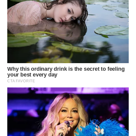
WN
LABUHANBATU
WN
TAPANULI
TENGAH
WN DELI
SERDANG
WN
TEBING
TINGGI
WN
PAKPAK
WN