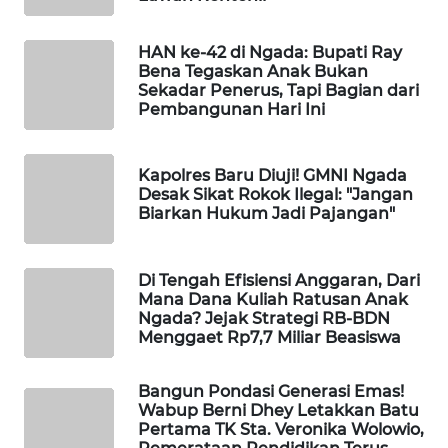
LKKI
HAN ke-42 di Ngada: Bupati Ray
Bena Tegaskan Anak Bukan
KOPEKLIN
Sekadar Penerus, Tapi Bagian dari
Pembangunan Hari Ini
PORTAL
KONSUMEN
Kapolres Baru Diuji! GMNI Ngada
Desak Sikat Rokok Ilegal: "Jangan
FORWAMKI
Biarkan Hukum Jadi Pajangan"
ALPERKLINAS
Di Tengah Efisiensi Anggaran, Dari
Mana Dana Kuliah Ratusan Anak
FORJASIDA
Ngada? Jejak Strategi RB-BDN
Menggaet Rp7,7 Miliar Beasiswa
TAMBANG
NEWS
Bangun Pondasi Generasi Emas!
Wabup Berni Dhey Letakkan Batu
Pertama TK Sta. Veronika Wolowio,
SITUNGIR