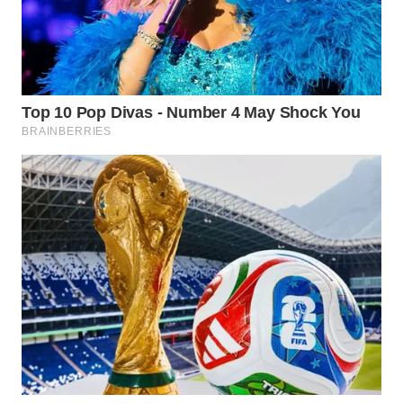
KARAWANG
WN
BEKASI
WN
BOGOR
WN
DEPOK
WN
TAPANULI
UTARA
WN
SAMOSIR