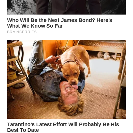
MADURA
WN
SURABAYA
WN
NATUNA
WN
BINTAN
WN
MANDALIKA
WN
LIKUPANG
WN