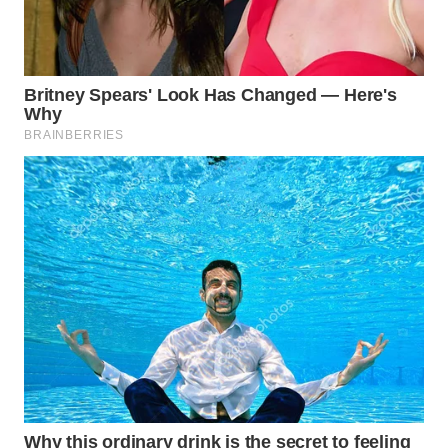
WAHANA
HEALTH
WAHANA
DESA
WISATA
LAPAK
WAHANA
Wahana
Network
KONSUMEN
LISTRIK
MASYARAKAT