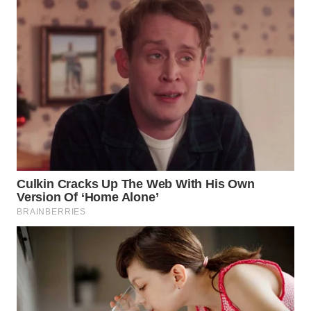
WN
CIREBON
WN
INDRAMAYU
WN
KUNINGAN
WN
MAJALENGKA
WN
SUBANG
WN
SUKABUMI