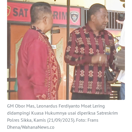
BAJO
OPINI
Informasi
INDEKS
BERITA
KONTAK
KAMI
INFO
IKLAN
GM Obor Mas, Leonardus Ferdiyanto Moat Lering
TENTANG
didampingi Kuasa Hukumnya usai diperiksa Satreskrim
KAMI
Polres Sikka, Kamis (21/09/2023). Foto: Frans
Dhena/WahanaNews.co