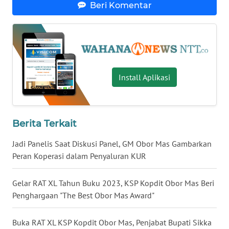
Beri Komentar
WN
KALTENG
WN
KALTARA
Install Aplikasi
WN
KALSEL
Berita Terkait
WN
Jadi Panelis Saat Diskusi Panel, GM Obor Mas Gambarkan
KALTIM
Peran Koperasi dalam Penyaluran KUR
WN
Gelar RAT XL Tahun Buku 2023, KSP Kopdit Obor Mas Beri
SULSEL
Penghargaan "The Best Obor Mas Award"
WN
Buka RAT XL KSP Kopdit Obor Mas, Penjabat Bupati Sikka
GORONTALO