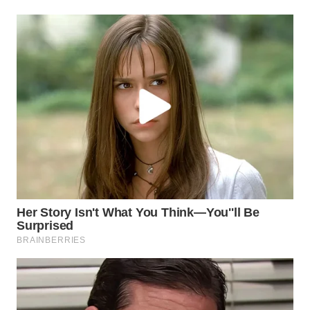
INFRASTRUKTUR
WAHANA
KONSUMEN
WAHANA
LISTRIK
WAHANA
TRAVEL
WAHANA
TV
WAHANANEWS
ID
WAHANANEWS