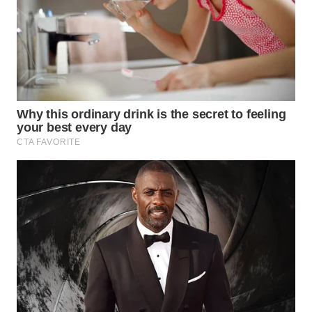
WN
PURWAKARTA
WN
PRIANGAN
TIMUR
WN
SEMARANG
WN
SOLO
WN
BOROBUDUR
WN