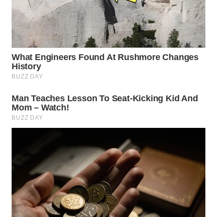
LABUANBAJO
WN
BORNEO
Wahana
Media
Group
WAHANA
NEWS
WAHANA
TANI
WAHANA
ADVOKAT
WAHANA