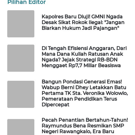
CO ID
Pilihan Editor
Kapolres Baru Diuji! GMNI Ngada
WAHANANEWS
Desak Sikat Rokok Ilegal: "Jangan
NET
Biarkan Hukum Jadi Pajangan"
WAHANA
SPORT
Di Tengah Efisiensi Anggaran, Dari
Mana Dana Kuliah Ratusan Anak
Ngada? Jejak Strategi RB-BDN
WAHANA
Menggaet Rp7,7 Miliar Beasiswa
UMKM
Bangun Pondasi Generasi Emas!
WAHANA
Wabup Berni Dhey Letakkan Batu
SELEB
Pertama TK Sta. Veronika Wolowio,
Pemerataan Pendidikan Terus
Dipercepat
WAHANA
PERSONA
Pecah Penantian Bertahun-Tahun!
Raymundus Bena Resmikan SMP
WAHANA
Negeri Rawangkalo, Era Baru
OTOMOTIF