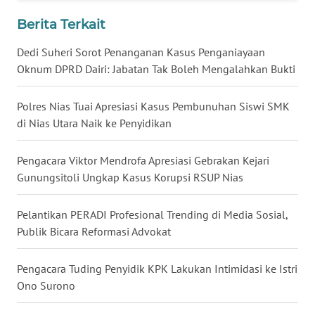
Berita Terkait
WN
KALTENG
Dedi Suheri Sorot Penanganan Kasus Penganiayaan
Oknum DPRD Dairi: Jabatan Tak Boleh Mengalahkan Bukti
WN
KALTARA
Polres Nias Tuai Apresiasi Kasus Pembunuhan Siswi SMK
di Nias Utara Naik ke Penyidikan
WN
KALSEL
Pengacara Viktor Mendrofa Apresiasi Gebrakan Kejari
Gunungsitoli Ungkap Kasus Korupsi RSUP Nias
WN
KALTIM
Pelantikan PERADI Profesional Trending di Media Sosial,
Publik Bicara Reformasi Advokat
WN
SULSEL
Pengacara Tuding Penyidik KPK Lakukan Intimidasi ke Istri
Ono Surono
WN
GORONTALO