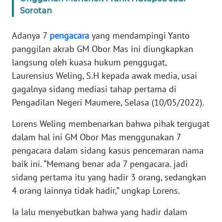
Sorotan
WN
JABAR
Adanya 7
pengacara
yang mendampingi Yanto
panggilan akrab GM Obor Mas ini diungkapkan
WN
langsung oleh kuasa hukum penggugat,
BANTEN
Laurensius Weling, S.H kepada awak media, usai
gagalnya sidang mediasi tahap pertama di
WN
Pengadilan Negeri Maumere, Selasa (10/05/2022).
NTT
Lorens Weling membenarkan bahwa pihak tergugat
WN
dalam hal ini GM Obor Mas menggunakan 7
KEPRI
pengacara dalam sidang kasus pencemaran nama
baik ini. “Memang benar ada 7 pengacara. jadi
WN
sidang pertama itu yang hadir 3 orang, sedangkan
PAPUA
4 orang lainnya tidak hadir,” ungkap Lorens.
WN
Ia lalu menyebutkan bahwa yang hadir dalam
PAPUA