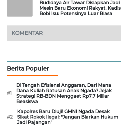
Budidaya Air Tawar Disiapkan Jadi
KELISTRIKAN
Mesin Baru Ekonomi Rakyat, Kadis
Bobi Isu: Potensinya Luar Biasa
WALINKI
ID
KOMENTAR
MAWAKA
ID
MARTABAT
NET
Berita Populer
PLN
Di Tengah Efisiensi Anggaran, Dari Mana
WATCH
Dana Kuliah Ratusan Anak Ngada? Jejak
#1
Strategi RB-BDN Menggaet Rp7,7 Miliar
Beasiswa
MKLI
Kapolres Baru Diuji! GMNI Ngada Desak
#2
Sikat Rokok Ilegal: "Jangan Biarkan Hukum
LPKKI
Jadi Pajangan"