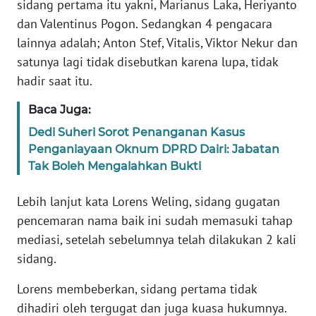
sidang pertama itu yakni, Marianus Laka, Heriyanto
BARAT
dan Valentinus Pogon. Sedangkan 4 pengacara
lainnya adalah; Anton Stef, Vitalis, Viktor Nekur dan
WN
satunya lagi tidak disebutkan karena lupa, tidak
RIAU
hadir saat itu.
WN
Baca Juga:
SERAMBI
Dedi Suheri Sorot Penanganan Kasus
Penganiayaan Oknum DPRD Dairi: Jabatan
WN
JAMBI
Tak Boleh Mengalahkan Bukti
Lebih lanjut kata Lorens Weling, sidang gugatan
WN
SULTRA
pencemaran nama baik ini sudah memasuki tahap
mediasi, setelah sebelumnya telah dilakukan 2 kali
WN
sidang.
NTB
Lorens membeberkan, sidang pertama tidak
dihadiri oleh tergugat dan juga kuasa hukumnya.
WN