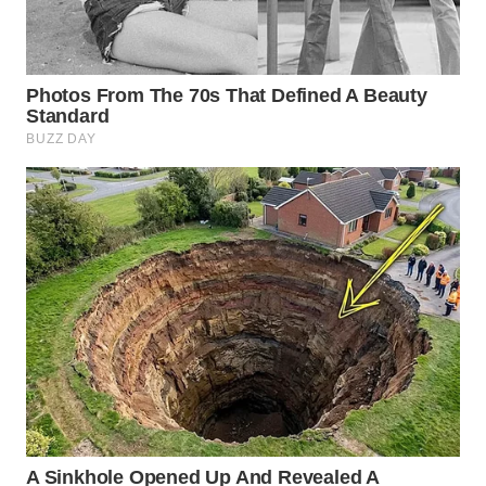
KARAWANG
WN
BEKASI
WN
BOGOR
WN
DEPOK
WN
TAPANULI
UTARA
WN
SAMOSIR