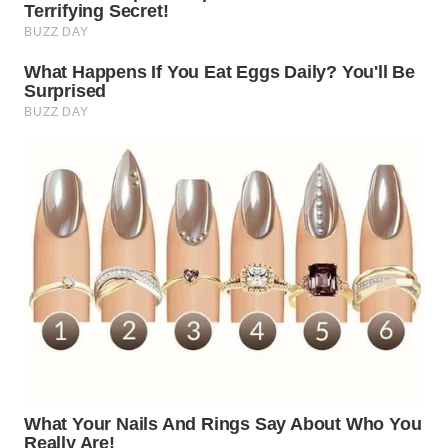
WN
PADANG
LAWAS
WN
SUMEDANG
WN
CIANJUR
WN
KEPULAUAN
SERIBU
WN
TANGERANG
WN
BINJAI