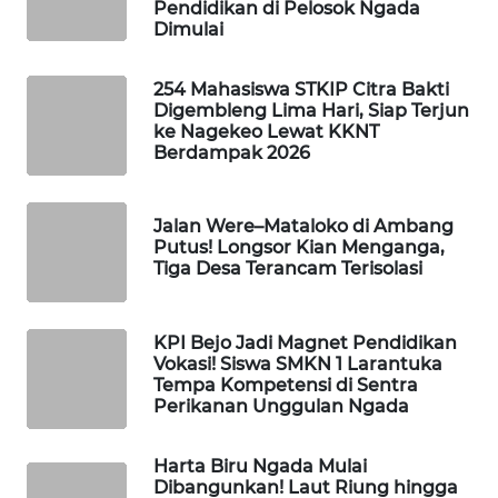
Pendidikan di Pelosok Ngada
Dimulai
WAHANA
HEALTH
254 Mahasiswa STKIP Citra Bakti
Digembleng Lima Hari, Siap Terjun
ke Nagekeo Lewat KKNT
WAHANA
Berdampak 2026
DESA
WISATA
Jalan Were–Mataloko di Ambang
LAPAK
Putus! Longsor Kian Menganga,
Tiga Desa Terancam Terisolasi
WAHANA
Wahana
KPI Bejo Jadi Magnet Pendidikan
Network
Vokasi! Siswa SMKN 1 Larantuka
Tempa Kompetensi di Sentra
Perikanan Unggulan Ngada
KONSUMEN
LISTRIK
Harta Biru Ngada Mulai
Dibangunkan! Laut Riung hingga
MASYARAKAT