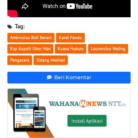
LAMPUNG
WN
JATENG
Tag:
Ambrosius Boli Berani
Karel Pandu
WN
NUSANTARA
Ksp Kopdit Obor Mas
Kuasa Hukum
Laurensius Weling
Pengacara
Sidang Mediasi
WN
JOGJA
Beri Komentar
WN
JATIM
WN
BALI
Install Aplikasi
WN
KALBAR