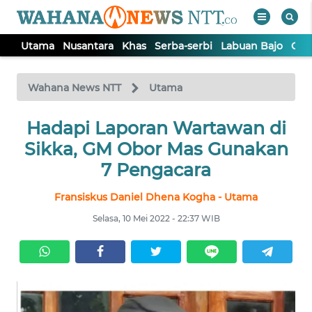
Utama
Nusantara
Khas
Serba-serbi
Labuan Bajo
Opi
WAHANA
Tutup
TV
Wahana News NTT
Utama
Hadapi Laporan Wartawan di
UTAMA
Sikka, GM Obor Mas Gunakan
NUSANTARA
7 Pengacara
Fransiskus Daniel Dhena Kogha - Utama
KHAS
Selasa, 10 Mei 2022 - 22:37 WIB
SERBA-
SERBI
LABUAN