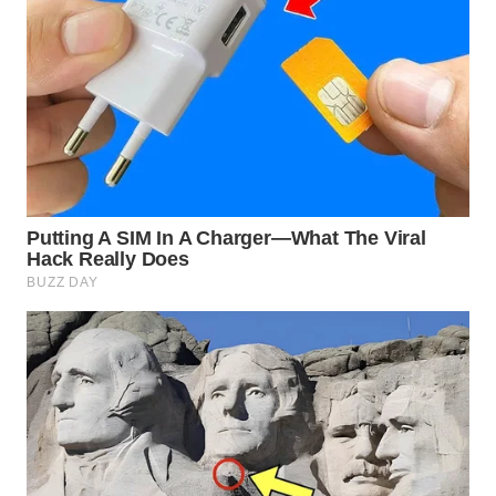
MADURA
WN
SURABAYA
WN
NATUNA
WN
BINTAN
WN
MANDALIKA
WN
LIKUPANG
WN