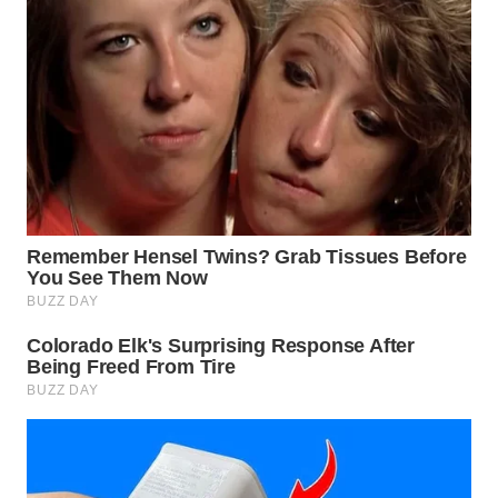
WN
PURWAKARTA
WN
PRIANGAN
TIMUR
WN
SEMARANG
WN
SOLO
WN
BOROBUDUR
WN