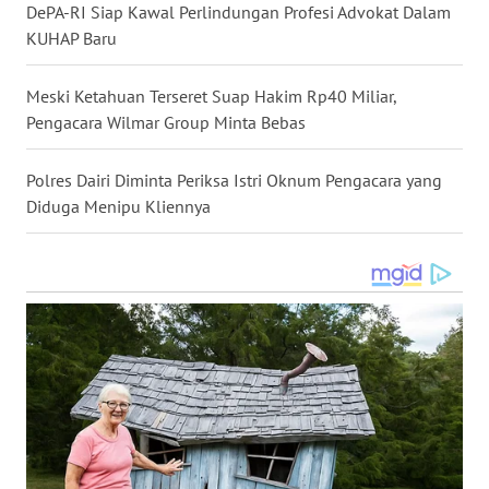
DePA-RI Siap Kawal Perlindungan Profesi Advokat Dalam
KUHAP Baru
WN
SULUT
Meski Ketahuan Terseret Suap Hakim Rp40 Miliar,
Pengacara Wilmar Group Minta Bebas
WN
MALUKU
Polres Dairi Diminta Periksa Istri Oknum Pengacara yang
Diduga Menipu Kliennya
WN
MALUT
WN
DAIRI
WN
DANAU
TOBA
WN