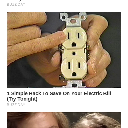
WN
CIREBON
WN
INDRAMAYU
WN
KUNINGAN
WN
MAJALENGKA
WN
SUBANG
WN
SUKABUMI