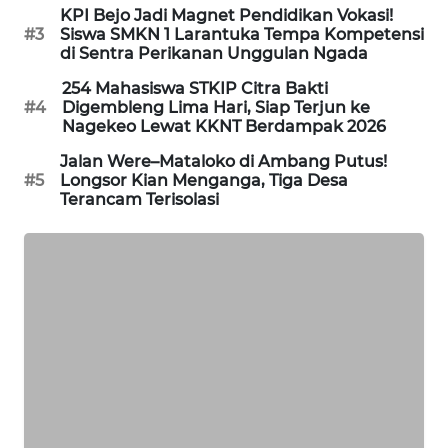
KPI Bejo Jadi Magnet Pendidikan Vokasi!
LKKI
#3
Siswa SMKN 1 Larantuka Tempa Kompetensi
di Sentra Perikanan Unggulan Ngada
KOPEKLIN
254 Mahasiswa STKIP Citra Bakti
#4
Digembleng Lima Hari, Siap Terjun ke
PORTAL
Nagekeo Lewat KKNT Berdampak 2026
KONSUMEN
Jalan Were–Mataloko di Ambang Putus!
#5
Longsor Kian Menganga, Tiga Desa
Terancam Terisolasi
FORWAMKI
ALPERKLINAS
FORJASIDA
TAMBANG
NEWS
SITUNGIR