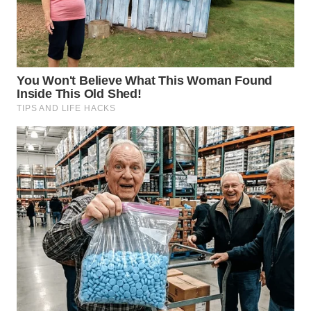
NIAS
WN
LANGKAT
WN
TAPANULI
SELATAN
WN
TANJUNG
LESUNG
WN
KARO
WN
SIMALUNGUN