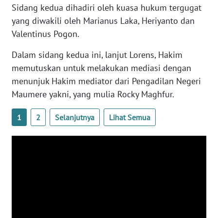
SULTENG
Sidang kedua dihadiri oleh kuasa hukum tergugat
yang diwakili oleh Marianus Laka, Heriyanto dan
WN
Valentinus Pogon.
SULBAR
Dalam sidang kedua ini, lanjut Lorens, Hakim
WN
memutuskan untuk melakukan mediasi dengan
BABEL
menunjuk Hakim mediator dari Pengadilan Negeri
Maumere yakni, yang mulia Rocky Maghfur.
WN
SUMBAR
1
2
Selanjutnya
Lihat Semua
WN
SUMSEL
WN
BENGKULU
WN