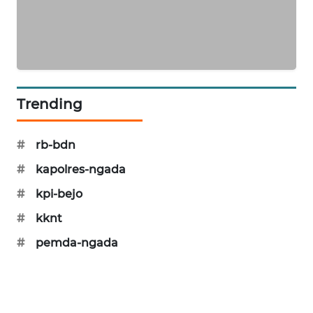
NEWS
SIDIKALANG
NEWS
SIBARAGAS
Trending
NEWS
METRO
#
rb-bdn
SIANTAR
#
kapolres-ngada
NEWS
#
kpi-bejo
METRO
#
kknt
MEDAN
NEWS
#
pemda-ngada
METRO
JAKARTA
NEWS