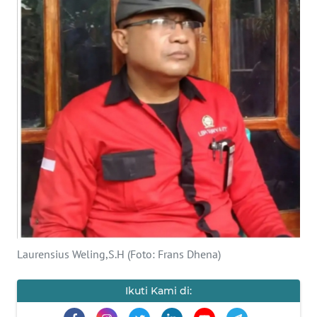
BAJO
OPINI
Informasi
INDEKS
BERITA
KONTAK
KAMI
INFO
IKLAN
Laurensius Weling,S.H (Foto: Frans Dhena)
TENTANG
KAMI
Ikuti Kami di: