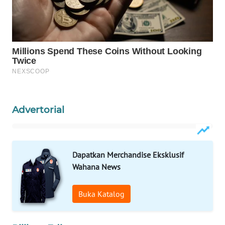
INFRASTRUKTUR
WAHANA
KONSUMEN
WAHANA
LISTRIK
WAHANA
Advertorial
TRAVEL
WAHANA
TV
Dapatkan Merchandise Eksklusif
Wahana News
WAHANANEWS
ID
Buka Katalog
WAHANANEWS