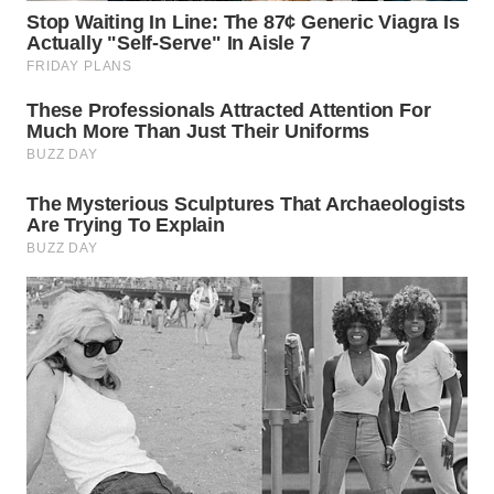
WN
LABUHANBATU
WN
TAPANULI
TENGAH
WN DELI
SERDANG
WN
TEBING
TINGGI
WN
PAKPAK
WN