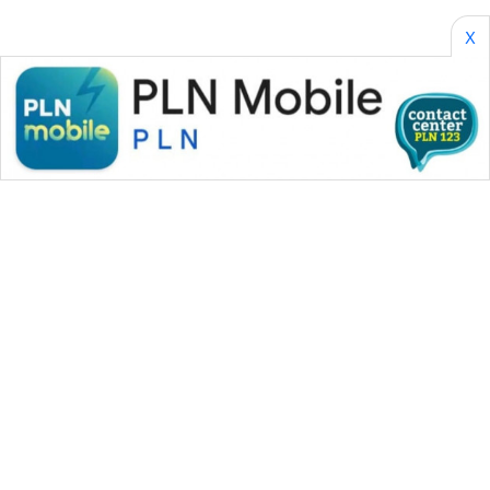
X
WAHANA MEDIA GROUP
|
|
|
WAHANA NEWS co
WAHANA TANI
WAHANA ADVOKAT