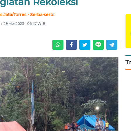
giatan Rekoleksi
 Jata/Torres - Serba-serbi
n, 29 Mei 2023 - 06:47 WIB
T