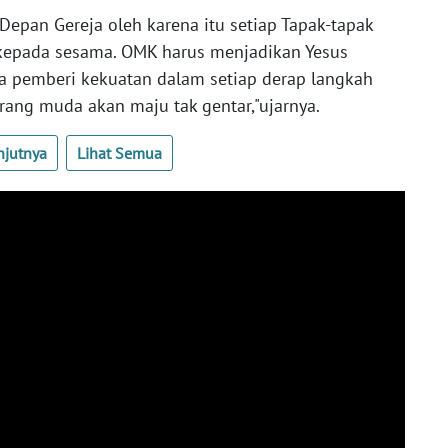
Depan Gereja oleh karena itu setiap Tapak-tapak
 kepada sesama. OMK harus menjadikan Yesus
ya pemberi kekuatan dalam setiap derap langkah
orang muda akan maju tak gentar,"ujarnya.
njutnya
Lihat Semua