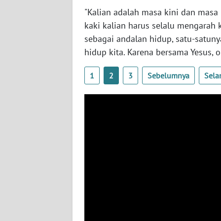
"Kalian adalah masa kini dan masa 
WN
JATENG
kaki kalian harus selalu mengarah
sebagai andalan hidup, satu-satun
WN
hidup kita. Karena bersama Yesus, 
NUSANTARA
1
2
3
Sebelumnya
Sela
WN
JOGJA
WN
JATIM
WN
BALI
WN
KALBAR