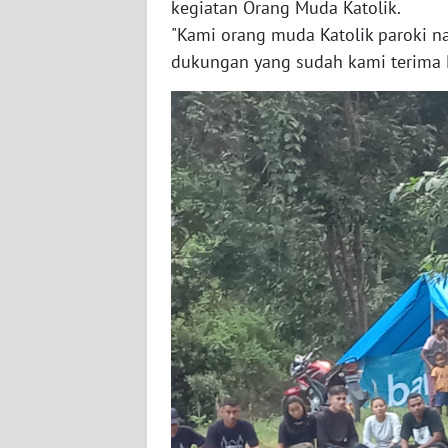
kegiatan Orang Muda Katolik.
WN
"Kami orang muda Katolik paroki 
JABAR
dukungan yang sudah kami terima D
WN
BANTEN
WN
NTT
WN
KEPRI
WN
PAPUA
WN
PAPUA
BARAT