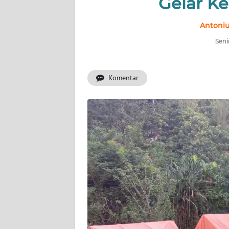
Gelar Ke
OPINI
Antonius
Informasi
Seni
INDEKS
BERITA
Komentar
KONTAK
KAMI
INFO
IKLAN
TENTANG
KAMI
PEDOMAN
MEDIA