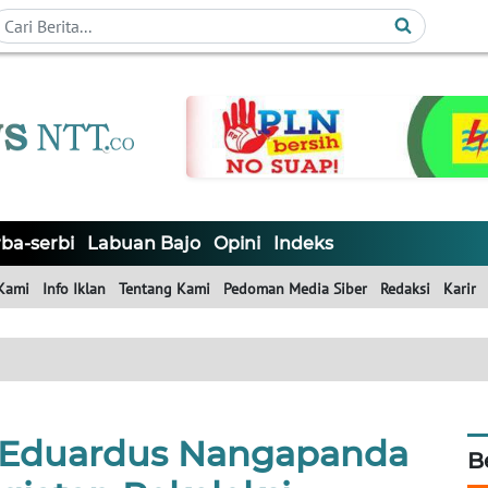
ba-serbi
Labuan Bajo
Opini
Indeks
Kami
Info Iklan
Tentang Kami
Pedoman Media Siber
Redaksi
Karir
.Eduardus Nangapanda
B