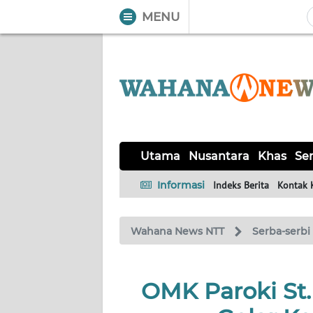
MENU
WAHANA
Tutup
TV
UTAMA
NUSANTARA
Utama
Nusantara
Khas
Ser
KHAS
Informasi
Indeks Berita
Kontak 
SERBA-
Wahana News NTT
Serba-serbi
SERBI
LABUAN
OMK Paroki St
BAJO