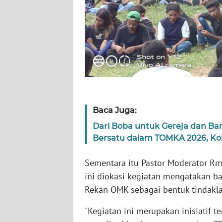
WN
RIAU
WN
SERAMBI
WN
JAMBI
Baca Juga:
WN
Dari Boba untuk Gereja dan B
SULTRA
Bersatu dalam TOMKA 2026, K
Sementara itu Pastor Moderator Rm
WN
NTB
ini diokasi kegiatan mengatakan ba
Rekan OMK sebagai bentuk tindakla
WN
SULTENG
"Kegiatan ini merupakan inisiatif