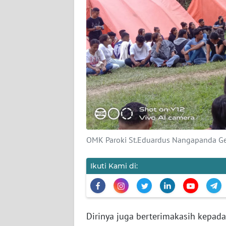
SIBER
REDAKSI
KARIR
DISCLAIMER
Wahana
News
Regional
OMK Paroki St.Eduardus Nangapanda Gela
WN
Ikuti Kami di:
SUMUT
WN
JAKARTA
Dirinya juga berterimakasih kepa