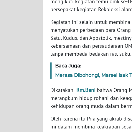
mengikuti kegiatan temu omk se-TP
WN
bersepakat kegiatan Rekoleksi alam
SULBAR
Kegiatan ini selain untuk membina
menyatukan perbedaan para Orang Mu
WN
BABEL
Satu, Kudus, dan Apostolik, mestin
kebersamaan dan persaudaraan OMK 
WN
tanpa membeda-bedakan ras, suku
SUMBAR
Baca Juga:
WN
Merasa Dibohongi, Marsel Isak
SUMSEL
Dikatakan
Rm.Beni
bahwa Orang M
WN
merangkum hidup rohani dan keaga
BENGKULU
kehidupan orang muda dalam berma
WN
Oleh karena itu Pria yang akrab di
LAMPUNG
ini dalam membina keakraban ses