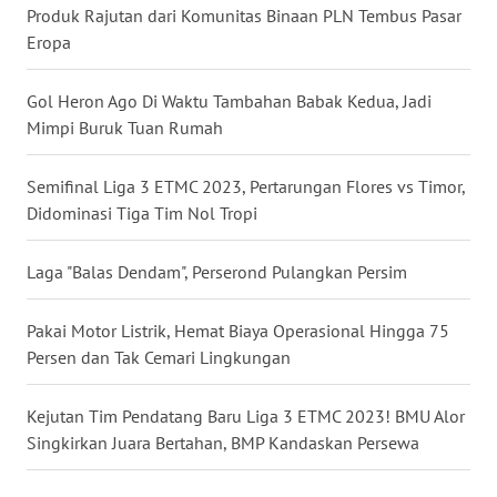
Produk Rajutan dari Komunitas Binaan PLN Tembus Pasar
Eropa
WN
KALTENG
Gol Heron Ago Di Waktu Tambahan Babak Kedua, Jadi
Mimpi Buruk Tuan Rumah
WN
KALTARA
Semifinal Liga 3 ETMC 2023, Pertarungan Flores vs Timor,
Didominasi Tiga Tim Nol Tropi
WN
KALSEL
Laga "Balas Dendam", Perserond Pulangkan Persim
WN
KALTIM
Pakai Motor Listrik, Hemat Biaya Operasional Hingga 75
Persen dan Tak Cemari Lingkungan
WN
SULSEL
Kejutan Tim Pendatang Baru Liga 3 ETMC 2023! BMU Alor
Singkirkan Juara Bertahan, BMP Kandaskan Persewa
WN
GORONTALO