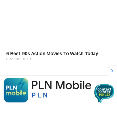
LABUANBAJO
WN
BORNEO
Wahana
Media
Group
WAHANA
NEWS
X
WAHANA
TANI
WAHANA
ADVOKAT
WAHANA