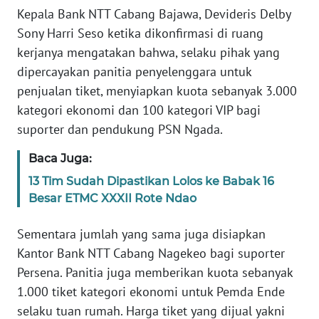
Kepala Bank NTT Cabang Bajawa, Devideris Delby
Sony Harri Seso ketika dikonfirmasi di ruang
WN
JABAR
kerjanya mengatakan bahwa, selaku pihak yang
dipercayakan panitia penyelenggara untuk
WN
penjualan tiket, menyiapkan kuota sebanyak 3.000
BANTEN
kategori ekonomi dan 100 kategori VIP bagi
suporter dan pendukung PSN Ngada.
WN
NTT
Baca Juga:
13 Tim Sudah Dipastikan Lolos ke Babak 16
WN
Besar ETMC XXXII Rote Ndao
KEPRI
Sementara jumlah yang sama juga disiapkan
WN
Kantor Bank NTT Cabang Nagekeo bagi suporter
PAPUA
Persena. Panitia juga memberikan kuota sebanyak
1.000 tiket kategori ekonomi untuk Pemda Ende
WN
selaku tuan rumah. Harga tiket yang dijual yakni
PAPUA