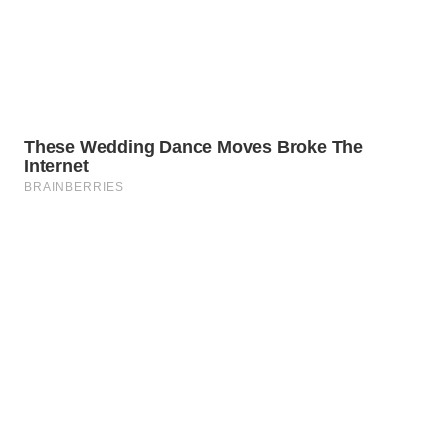
WN
CIREBON
WN
INDRAMAYU
WN
KUNINGAN
WN
MAJALENGKA
WN
SUBANG
WN
SUKABUMI