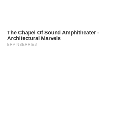
WN
LABUHANBATU
WN
TAPANULI
TENGAH
WN DELI
SERDANG
WN
TEBING
TINGGI
WN
PAKPAK
WN