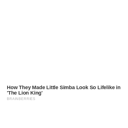
MADURA
WN
SURABAYA
WN
NATUNA
WN
BINTAN
WN
MANDALIKA
WN
LIKUPANG
WN