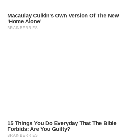
WN
PURWAKARTA
WN
PRIANGAN
TIMUR
WN
SEMARANG
WN
SOLO
WN
BOROBUDUR
WN