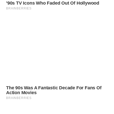
KARAWANG
WN
BEKASI
WN
BOGOR
WN
DEPOK
WN
TAPANULI
UTARA
WN
SAMOSIR