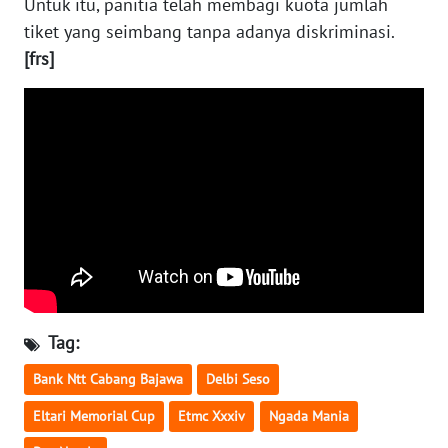
Untuk itu, panitia telah membagi kuota jumlah
SULTENG
tiket yang seimbang tanpa adanya diskriminasi.
[frs]
WN
SULBAR
WN
BABEL
WN
SUMBAR
WN
SUMSEL
Tag:
WN
BENGKULU
Bank Ntt Cabang Bajawa
Delbi Seso
Eltari Memorial Cup
Etmc Xxxiv
Ngada Mania
WN