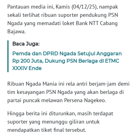
PEDOMAN
Pantauan media ini, Kamis (04/12/25), nampak
MEDIA
SIBER
sekali terlihat ribuan suporter pendukung PSN
Ngada yang memadati loket Bank NTT Cabang
REDAKSI
Bajawa.
Baca Juga:
KARIR
Pemda dan DPRD Ngada Setujui Anggaran
Rp 200 Juta, Dukung PSN Berlaga di ETMC
DISCLAIMER
XXXIV Ende
Wahana
Ribuan Ngada Mania ini rela antri berjam-jam demi
News
Regional
tim kesayangan PSN Ngada yang akan berlaga di
partai puncak melawan Persena Nagekeo.
WN
SUMUT
Hingga berita ini diturunkan, masih terdapat
suporter yang menunggu giliran untuk
WN
mendapatkan tiket final tersebut.
JAKARTA