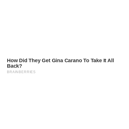
NIAS
WN
LANGKAT
WN
TAPANULI
SELATAN
WN
TANJUNG
LESUNG
WN
KARO
WN
SIMALUNGUN