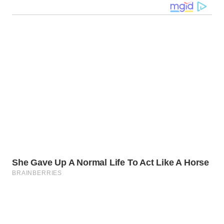
WN
SULUT
WN
MALUKU
WN
MALUT
WN
DAIRI
WN
DANAU
TOBA
WN