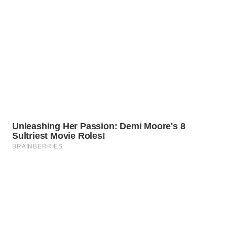
WN
PADANG
LAWAS
WN
SUMEDANG
WN
CIANJUR
WN
KEPULAUAN
SERIBU
WN
TANGERANG
WN
BINJAI