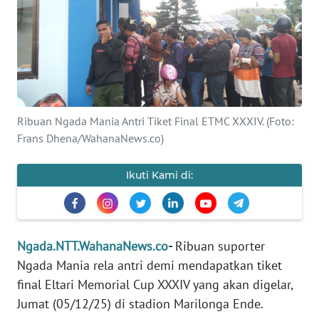
BAJO
OPINI
Informasi
INDEKS
Ribuan Ngada Mania Antri Tiket Final ETMC XXXIV. (Foto:
BERITA
Frans Dhena/WahanaNews.co)
KONTAK
Ikuti Kami di:
KAMI
INFO
IKLAN
Ngada.NTT.WahanaNews.co
-
Ribuan suporter
Ngada Mania rela antri demi mendapatkan tiket
TENTANG
final Eltari Memorial Cup XXXIV yang akan digelar,
KAMI
Jumat (05/12/25) di stadion Marilonga Ende.