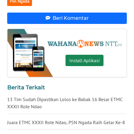
LAMPUNG
Psn Ngada
WN
Beri Komentar
JATENG
WN
NUSANTARA
Install Aplikasi
WN
JOGJA
WN
Berita Terkait
JATIM
13 Tim Sudah Dipastikan Lolos ke Babak 16 Besar ETMC
WN
XXXII Rote Ndao
BALI
Juara ETMC XXXII Rote Ndao, PSN Ngada Raih Gelar Ke-8
WN
KALBAR