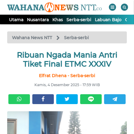
Utama
Nusantara
Khas
Serba-serbi
Labuan Bajo
Opi
WAHANA
Tutup
TV
Wahana News NTT
Serba-serbi
Ribuan Ngada Mania Antri
UTAMA
Tiket Final ETMC XXXIV
NUSANTARA
Elfrat Dhena - Serba-serbi
Kamis, 4 Desember 2025 - 17:59 WIB
KHAS
SERBA-
SERBI
LABUAN