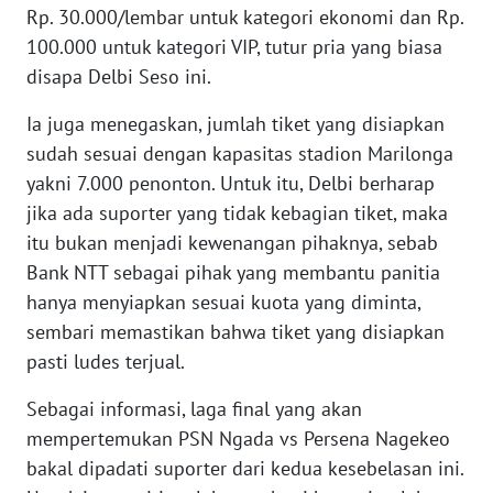
BARAT
Rp. 30.000/lembar untuk kategori ekonomi dan Rp.
100.000 untuk kategori VIP, tutur pria yang biasa
WN
disapa Delbi Seso ini.
RIAU
Ia juga menegaskan, jumlah tiket yang disiapkan
sudah sesuai dengan kapasitas stadion Marilonga
WN
SERAMBI
yakni 7.000 penonton. Untuk itu, Delbi berharap
jika ada suporter yang tidak kebagian tiket, maka
WN
itu bukan menjadi kewenangan pihaknya, sebab
JAMBI
Bank NTT sebagai pihak yang membantu panitia
hanya menyiapkan sesuai kuota yang diminta,
WN
sembari memastikan bahwa tiket yang disiapkan
SULTRA
pasti ludes terjual.
WN
Sebagai informasi, laga final yang akan
NTB
mempertemukan PSN Ngada vs Persena Nagekeo
bakal dipadati suporter dari kedua kesebelasan ini.
WN