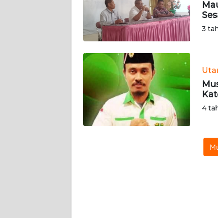
Mau
SIBER
Se
3 ta
REDAKSI
KARIR
Ut
Mus
DISCLAIMER
Kat
4 ta
Wahana
News
Regional
Mu
WN
SUMUT
WN
JAKARTA