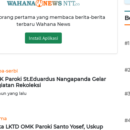
 orang pertama yang membaca berita-berita
B
terbaru Wahana News
Install Aplikasi
#1
#
ba-serbi
 Paroki St.Eduardus Nangapanda Gelar
iatan Rekoleksi
hun yang lalu
#
ama
#
a LKTD OMK Paroki Santo Yosef, Uskup