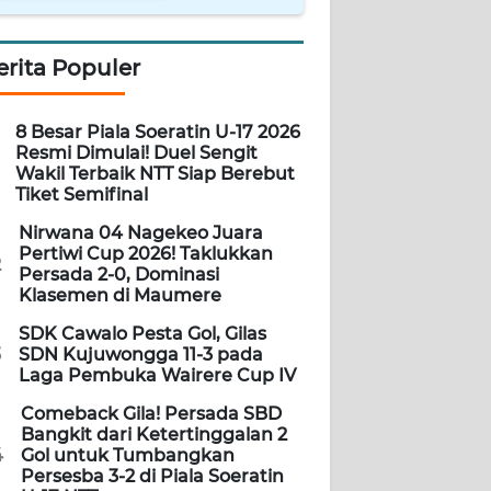
erita Populer
8 Besar Piala Soeratin U-17 2026
Resmi Dimulai! Duel Sengit
Wakil Terbaik NTT Siap Berebut
Tiket Semifinal
Nirwana 04 Nagekeo Juara
Pertiwi Cup 2026! Taklukkan
2
Persada 2-0, Dominasi
Klasemen di Maumere
SDK Cawalo Pesta Gol, Gilas
3
SDN Kujuwongga 11-3 pada
Laga Pembuka Wairere Cup IV
Comeback Gila! Persada SBD
Bangkit dari Ketertinggalan 2
4
Gol untuk Tumbangkan
Persesba 3-2 di Piala Soeratin