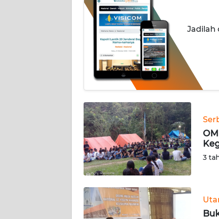
OPINI
Jadilah
Informasi
INDEKS
BERITA
KONTAK
KAMI
Ser
INFO
OMK
IKLAN
Keg
3 ta
TENTANG
KAMI
Ut
PEDOMAN
Buk
MEDIA