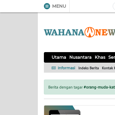
MENU
WAHANA
Tutup
TV
UTAMA
NUSANTARA
Utama
Nusantara
Khas
Ser
KHAS
Informasi
Indeks Berita
Kontak 
SERBA-
SERBI
Berita dengan tagar
#orang-muda-kat
LABUAN
BAJO