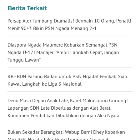
Berita Terkait
WN
Persap Alor Tumbang Dramatis! Bermain 10 Orang, Penalti
SULUT
Menit 90+3 Bikin PSN Ngada Menang 2-1
WN
Diaspora Ngada Maumere Kobarkan Semangat PSN
MALUKU
Ngada U-17! Manajer: "Ambil Langkah Cepat, Jangan
Tunggu Lawan"
WN
MALUT
RB–BDN Pasang Badan untuk PSN Ngada! Pemkab Siap
Kawal Langkah ke Liga 3 Nasional
WN
DAIRI
Demi Masa Depan Anak Late, Karel Maku Turun Gunung!
WN
Lapangan SDN Late Diperluas dengan Alat Berat,
DANAU
Komitmen Pendidikan Dibuktikan dengan Aksi Nyata
TOBA
Bukan Sekadar Berangkat! Wabup Berni Dhey Kobarkan
WN
Misi PSN Ngada Taklukkan Panggung Nasional