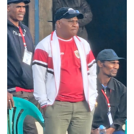
BAJO
OPINI
Informasi
INDEKS
BERITA
KONTAK
KAMI
INFO
IKLAN
TENTANG
KAMI