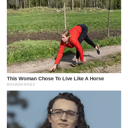
WN
CIREBON
WN
INDRAMAYU
WN
KUNINGAN
WN
MAJALENGKA
WN
SUBANG
WN
SUKABUMI