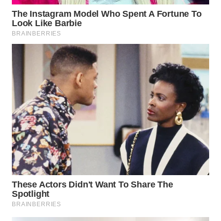
LABUANBAJO
WN
BORNEO
Wahana
Media
Group
WAHANA
NEWS
WAHANA
TANI
WAHANA
ADVOKAT
WAHANA