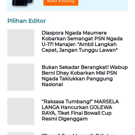
Buka Katalog
KELISTRIKAN
WALINKI
Pilihan Editor
ID
Diaspora Ngada Maumere
Kobarkan Semangat PSN Ngada
MAWAKA
U-17! Manajer: "Ambil Langkah
ID
Cepat, Jangan Tunggu Lawan"
MARTABAT
Bukan Sekadar Berangkat! Wabup
NET
Berni Dhey Kobarkan Misi PSN
Ngada Taklukkan Panggung
Nasional
PLN
WATCH
“Raksasa Tumbang!” MARSELA
LANGA Hancurkan GOLEWA
MKLI
RAYA, Tiket Final Bowali Cup
Resmi Digenggam
LPKKI