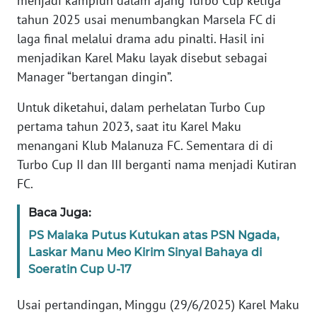
menjadi kampiun dalam ajang Turbo Cup ketiga
tahun 2025 usai menumbangkan Marsela FC di
WN
laga final melalui drama adu pinalti. Hasil ini
JABAR
menjadikan Karel Maku layak disebut sebagai
Manager “bertangan dingin”.
WN
BANTEN
Untuk diketahui, dalam perhelatan Turbo Cup
pertama tahun 2023, saat itu Karel Maku
WN
menangani Klub Malanuza FC. Sementara di di
NTT
Turbo Cup II dan III berganti nama menjadi Kutiran
FC.
WN
KEPRI
Baca Juga:
PS Malaka Putus Kutukan atas PSN Ngada,
WN
Laskar Manu Meo Kirim Sinyal Bahaya di
PAPUA
Soeratin Cup U-17
WN
Usai pertandingan, Minggu (29/6/2025) Karel Maku
PAPUA