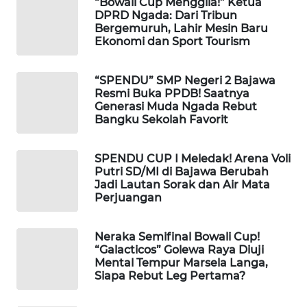
“Bowali Cup Menggila!” Ketua
LKKI
DPRD Ngada: Dari Tribun
Bergemuruh, Lahir Mesin Baru
Ekonomi dan Sport Tourism
KOPEKLIN
“SPENDU” SMP Negeri 2 Bajawa
PORTAL
Resmi Buka PPDB! Saatnya
KONSUMEN
Generasi Muda Ngada Rebut
Bangku Sekolah Favorit
FORWAMKI
SPENDU CUP I Meledak! Arena Voli
Putri SD/MI di Bajawa Berubah
ALPERKLINAS
Jadi Lautan Sorak dan Air Mata
Perjuangan
FORJASIDA
Neraka Semifinal Bowali Cup!
TAMBANG
“Galacticos” Golewa Raya Diuji
NEWS
Mental Tempur Marsela Langa,
Siapa Rebut Leg Pertama?
SITUNGIR