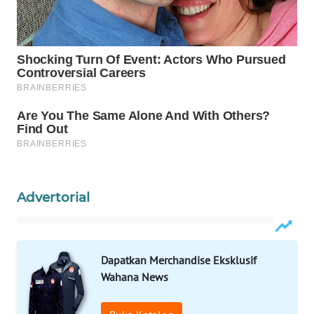
WAHANA
HEALTH
WAHANA
DESA
WISATA
LAPAK
WAHANA
Advertorial
Wahana
Network
KONSUMEN
Dapatkan Merchandise Eksklusif
LISTRIK
Wahana News
MASYARAKAT