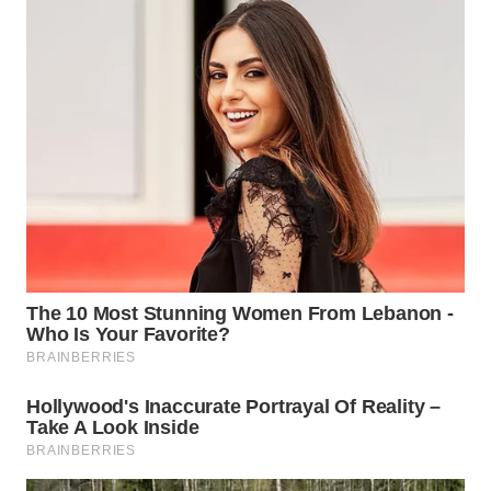
WN
PADANG
LAWAS
WN
SUMEDANG
WN
CIANJUR
WN
KEPULAUAN
SERIBU
WN
TANGERANG
WN
BINJAI