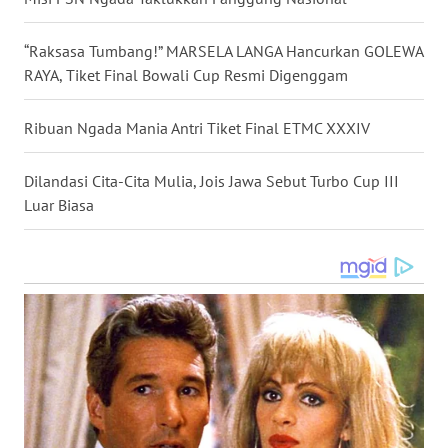
NIAS
“Raksasa Tumbang!” MARSELA LANGA Hancurkan GOLEWA
WN
RAYA, Tiket Final Bowali Cup Resmi Digenggam
LANGKAT
Ribuan Ngada Mania Antri Tiket Final ETMC XXXIV
WN
TAPANULI
Dilandasi Cita-Cita Mulia, Jois Jawa Sebut Turbo Cup III
SELATAN
Luar Biasa
WN
TANJUNG
LESUNG
WN
KARO
WN
SIMALUNGUN