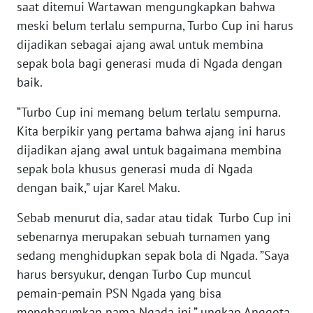
saat ditemui Wartawan mengungkapkan bahwa
BARAT
meski belum terlalu sempurna, Turbo Cup ini harus
dijadikan sebagai ajang awal untuk membina
WN
RIAU
sepak bola bagi generasi muda di Ngada dengan
baik.
WN
“Turbo Cup ini memang belum terlalu sempurna.
SERAMBI
Kita berpikir yang pertama bahwa ajang ini harus
dijadikan ajang awal untuk bagaimana membina
WN
JAMBI
sepak bola khusus generasi muda di Ngada
dengan baik,” ujar Karel Maku.
WN
SULTRA
Sebab menurut dia, sadar atau tidak Turbo Cup ini
sebenarnya merupakan sebuah turnamen yang
WN
sedang menghidupkan sepak bola di Ngada. ”Saya
NTB
harus bersyukur, dengan Turbo Cup muncul
pemain-pemain PSN Ngada yang bisa
WN
mengharumkan nama Ngada ini,” ungkap Anggota