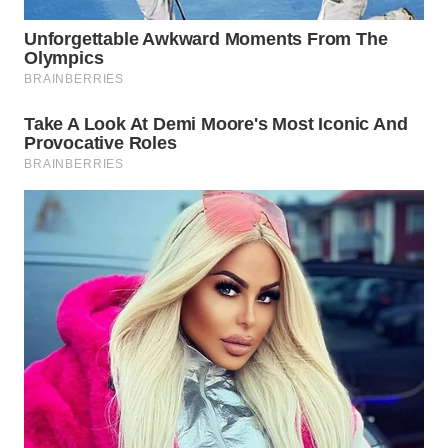
MADURA
WN
SURABAYA
WN
NATUNA
WN
BINTAN
WN
MANDALIKA
WN
LIKUPANG
WN