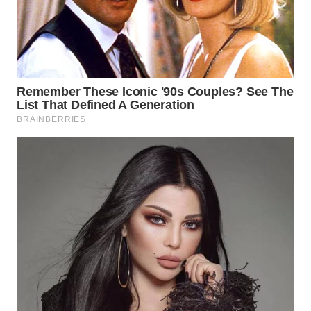
WN
LABUHANBATU
WN
TAPANULI
TENGAH
WN DELI
SERDANG
WN
TEBING
TINGGI
WN
PAKPAK
WN