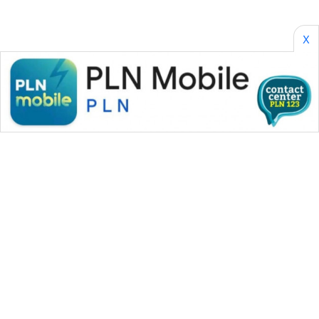
X
WAHANA MEDIA GROUP
|
|
|
WAHANA NEWS co
WAHANA TANI
WAHANA ADVOKAT