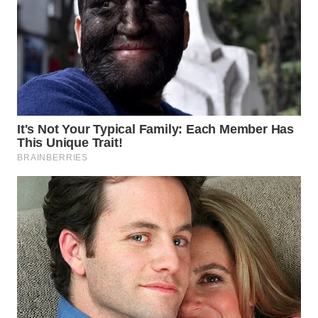
CO ID
WAHANANEWS
NET
WAHANA
SPORT
WAHANA
UMKM
WAHANA
SELEB
WAHANA
PERSONA
WAHANA
OTOMOTIF