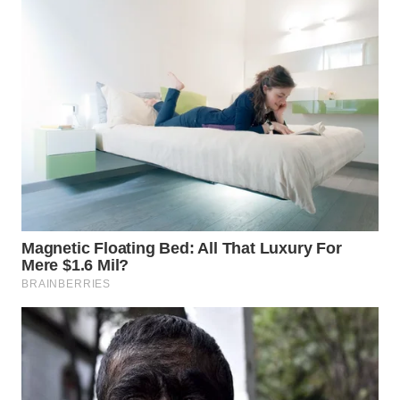
INFRASTRUKTUR
WAHANA
KONSUMEN
WAHANA
LISTRIK
WAHANA
TRAVEL
WAHANA
TV
WAHANANEWS
ID
WAHANANEWS