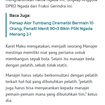
SULTENG
DPRD Ngada dari Fraksi Gerindra ini.
WN
Baca Juga:
SULBAR
Persap Alor Tumbang Dramatis! Bermain 10
Orang, Penalti Menit 90+3 Bikin PSN Ngada
WN
Menang 2-1
BABEL
Karel Maku mengatakan, menjadi seorang Manajer
WN
mestinya memiliki niat yang pertama untuk
SUMBAR
membangun sepak bola. Selain itu manajer beda
dengan pelatih, sebab tidak statis.
WN
SUMSEL
Manajer harus selalu berkonsultasi dengan pelatih
terkait hal-hal yang dibutuhkan pelatih. “pelatih
WN
juga harus bisa menyarankan kepada manajer
BENGKULU
pemain-pemain mana yang dibutuhkan tim,” ketus
dia.
WN