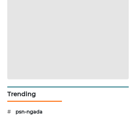
KRT
NEWS
KARING
NEWS
JURNAL
MARITIM
HUMBANG
NEWS
Trending
GARONGGANG
NEWS
#
psn-ngada
FISUELRI
ID