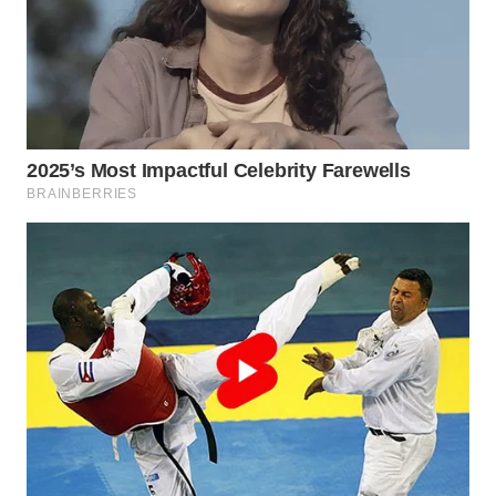
WN
PURWAKARTA
WN
PRIANGAN
TIMUR
WN
SEMARANG
WN
SOLO
WN
BOROBUDUR
WN