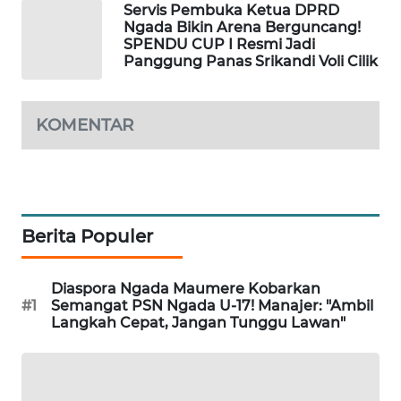
NEWS
Servis Pembuka Ketua DPRD
Ngada Bikin Arena Berguncang!
SPENDU CUP I Resmi Jadi
SIDIKALANG
Panggung Panas Srikandi Voli Cilik
NEWS
SIBARAGAS
KOMENTAR
NEWS
METRO
SIANTAR
NEWS
Berita Populer
METRO
MEDAN
Diaspora Ngada Maumere Kobarkan
#1
Semangat PSN Ngada U-17! Manajer: "Ambil
NEWS
Langkah Cepat, Jangan Tunggu Lawan"
METRO
JAKARTA
NEWS