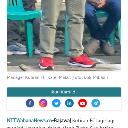
PEDOMAN
MEDIA
SIBER
REDAKSI
KARIR
DISCLAIMER
Wahana
Manager Kutiran FC, Karel Maku. (Foto: Dok. Pribadi)
News
Regional
Ikuti Kami di:
WN
SUMUT
NTT.WahanaNews.co
-Bajawa|
Kutiran FC lagi-lagi
WN
JAKARTA