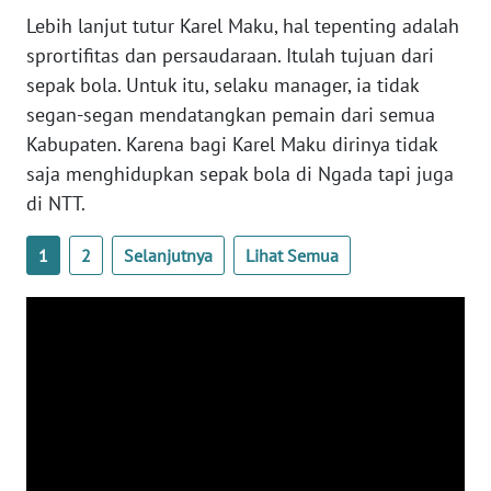
LAMPUNG
Lebih lanjut tutur Karel Maku, hal tepenting adalah
sprortifitas dan persaudaraan. Itulah tujuan dari
WN
sepak bola. Untuk itu, selaku manager, ia tidak
JATENG
segan-segan mendatangkan pemain dari semua
Kabupaten. Karena bagi Karel Maku dirinya tidak
WN
NUSANTARA
saja menghidupkan sepak bola di Ngada tapi juga
di NTT.
WN
JOGJA
1
2
Selanjutnya
Lihat Semua
WN
JATIM
WN
BALI
WN
KALBAR