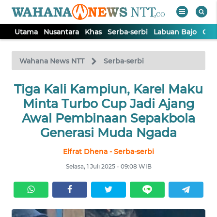
Utama
Nusantara
Khas
Serba-serbi
Labuan Bajo
Opi
WAHANA
Tutup
TV
Wahana News NTT
Serba-serbi
Tiga Kali Kampiun, Karel Maku
UTAMA
Minta Turbo Cup Jadi Ajang
NUSANTARA
Awal Pembinaan Sepakbola
Generasi Muda Ngada
KHAS
Elfrat Dhena - Serba-serbi
Selasa, 1 Juli 2025 - 09:08 WIB
SERBA-
SERBI
LABUAN