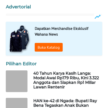
CO ID
Advertorial
WAHANANEWS
NET
Dapatkan Merchandise Eksklusif
WAHANA
Wahana News
SPORT
Buka Katalog
WAHANA
UMKM
Pilihan Editor
WAHANA
SELEB
40 Tahun Karya Kasih Langa:
Modal Awal Rp179 Ribu, Kini 3.322
Anggota dan Siapkan Rp1 Miliar
WAHANA
Lawan Rentenir
PERSONA
HAN ke-42 di Ngada: Bupati Ray
WAHANA
Bena Tegaskan Anak Bukan
OTOMOTIF