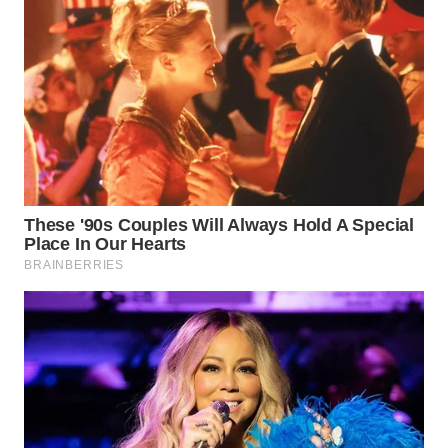
MADURA
WN
SURABAYA
WN
NATUNA
WN
BINTAN
WN
MANDALIKA
WN
LIKUPANG
WN