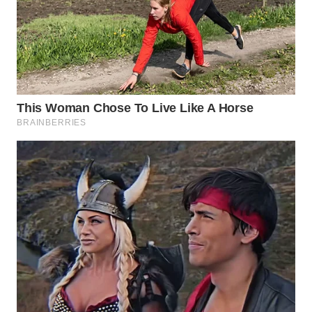
KARAWANG
WN
BEKASI
WN
BOGOR
WN
DEPOK
WN
TAPANULI
UTARA
WN
SAMOSIR