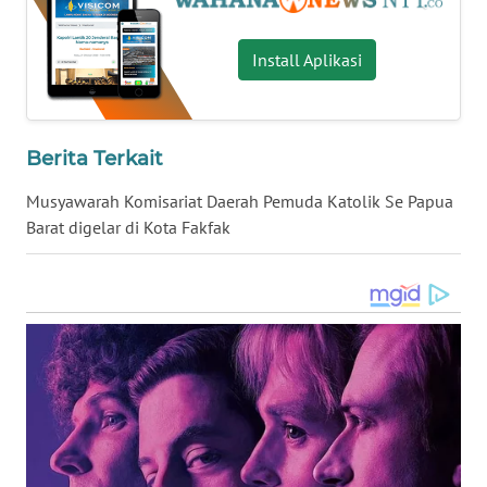
WN
Install Aplikasi
KALTENG
WN
Berita Terkait
KALTARA
Musyawarah Komisariat Daerah Pemuda Katolik Se Papua
WN
Barat digelar di Kota Fakfak
KALSEL
WN
KALTIM
WN
SULSEL
WN
GORONTALO