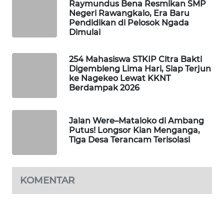
Raymundus Bena Resmikan SMP
KELISTRIKAN
Negeri Rawangkalo, Era Baru
Pendidikan di Pelosok Ngada
Dimulai
WALINKI
ID
254 Mahasiswa STKIP Citra Bakti
Digembleng Lima Hari, Siap Terjun
MAWAKA
ke Nagekeo Lewat KKNT
ID
Berdampak 2026
MARTABAT
NET
Jalan Were–Mataloko di Ambang
Putus! Longsor Kian Menganga,
Tiga Desa Terancam Terisolasi
PLN
WATCH
KOMENTAR
MKLI
LPKKI