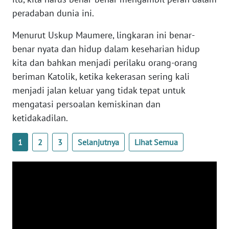
SULTENG
peradaban dunia ini.
WN
Menurut Uskup Maumere, lingkaran ini benar-
SULBAR
benar nyata dan hidup dalam keseharian hidup
kita dan bahkan menjadi perilaku orang-orang
WN
beriman Katolik, ketika kekerasan sering kali
BABEL
menjadi jalan keluar yang tidak tepat untuk
mengatasi persoalan kemiskinan dan
WN
ketidakadilan.
SUMBAR
1
2
3
Selanjutnya
Lihat Semua
WN
SUMSEL
WN
BENGKULU
WN