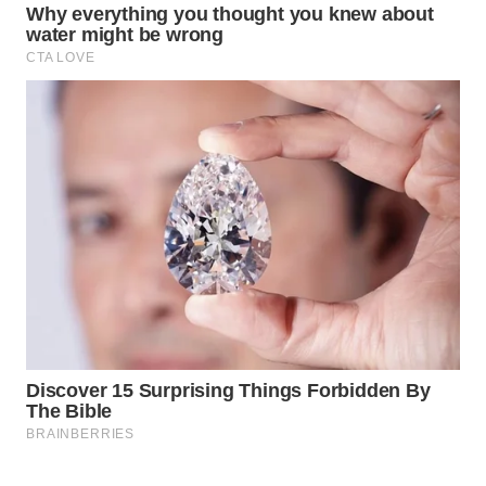
INFRASTRUKTUR
WAHANA
KONSUMEN
WAHANA
LISTRIK
WAHANA
TRAVEL
WAHANA
TV
WAHANANEWS
ID
WAHANANEWS