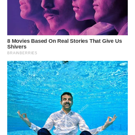
WN
SULUT
WN
MALUKU
WN
MALUT
WN
DAIRI
WN
DANAU
TOBA
WN