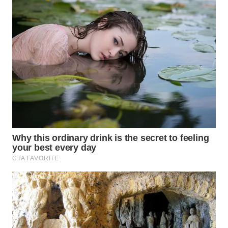
WN
CIREBON
WN
INDRAMAYU
WN
KUNINGAN
WN
MAJALENGKA
WN
SUBANG
WN
SUKABUMI