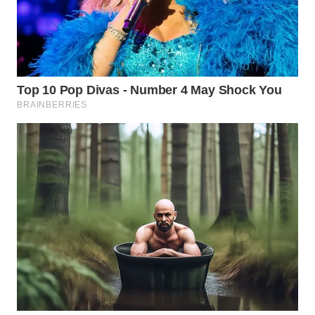
LABUANBAJO
WN
BORNEO
Wahana
Media
Group
WAHANA
NEWS
WAHANA
TANI
WAHANA
ADVOKAT
WAHANA