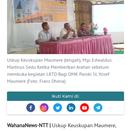
BAJO
OPINI
Informasi
INDEKS
BERITA
Uskup Keuskupan Maumere (tengah), Mgr. Edwaldus
Martinus Sedu Ketika Memberikan Arahan sebelum
KONTAK
KAMI
membuka kegiatan LKTD Bagi OMK Paroki St. Yosef
Maumere (Foto: Frans Dhena)
INFO
IKLAN
Ikuti Kami di:
TENTANG
KAMI
WahanaNews-NTT |
Uskup Keuskupan Maumere,