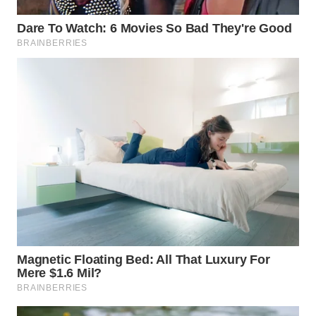
WN
PADANG
LAWAS
WN
SUMEDANG
WN
CIANJUR
WN
KEPULAUAN
SERIBU
WN
TANGERANG
WN
BINJAI