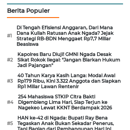
LKKI
Berita Populer
KOPEKLIN
Di Tengah Efisiensi Anggaran, Dari Mana
Dana Kuliah Ratusan Anak Ngada? Jejak
#1
PORTAL
Strategi RB-BDN Menggaet Rp7,7 Miliar
KONSUMEN
Beasiswa
Kapolres Baru Diuji! GMNI Ngada Desak
FORWAMKI
#2
Sikat Rokok Ilegal: "Jangan Biarkan Hukum
Jadi Pajangan"
ALPERKLINAS
40 Tahun Karya Kasih Langa: Modal Awal
#3
Rp179 Ribu, Kini 3.322 Anggota dan Siapkan
Rp1 Miliar Lawan Rentenir
FORJASIDA
254 Mahasiswa STKIP Citra Bakti
#4
Digembleng Lima Hari, Siap Terjun ke
TAMBANG
Nagekeo Lewat KKNT Berdampak 2026
NEWS
HAN ke-42 di Ngada: Bupati Ray Bena
#5
Tegaskan Anak Bukan Sekadar Penerus,
SITUNGIR
Tapi Bagian dari Pembangunan Hari Ini