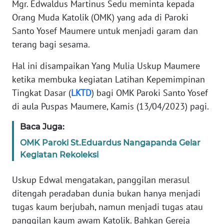
PEDOMAN
Mgr. Edwaldus Martinus Sedu meminta kepada
MEDIA
Orang Muda Katolik (OMK) yang ada di Paroki
SIBER
Santo Yosef Maumere untuk menjadi garam dan
terang bagi sesama.
REDAKSI
Hal ini disampaikan Yang Mulia Uskup Maumere
KARIR
ketika membuka kegiatan Latihan Kepemimpinan
Tingkat Dasar (
LKTD
) bagi OMK Paroki Santo Yosef
DISCLAIMER
di aula Puspas Maumere, Kamis (13/04/2023) pagi.
Baca Juga:
Wahana
News
OMK Paroki St.Eduardus Nangapanda Gelar
Regional
Kegiatan Rekoleksi
WN
Uskup Edwal mengatakan, panggilan merasul
SUMUT
ditengah peradaban dunia bukan hanya menjadi
tugas kaum berjubah, namun menjadi tugas atau
WN
panggilan kaum awam Katolik. Bahkan Gereja
JAKARTA