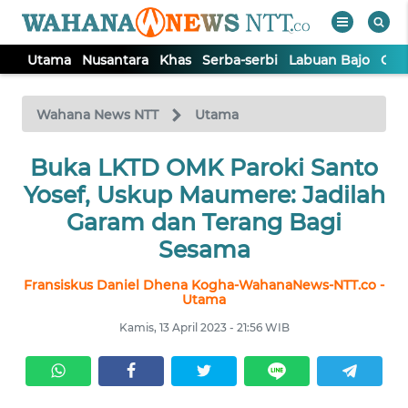
Utama
Nusantara
Khas
Serba-serbi
Labuan Bajo
Opi
WAHANA
Tutup
TV
Wahana News NTT
Utama
Buka LKTD OMK Paroki Santo
UTAMA
Yosef, Uskup Maumere: Jadilah
NUSANTARA
Garam dan Terang Bagi
Sesama
KHAS
Fransiskus Daniel Dhena Kogha-WahanaNews-NTT.co -
Utama
SERBA-
Kamis, 13 April 2023 - 21:56 WIB
SERBI
LABUAN