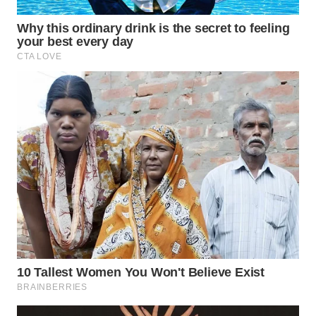
NIAS
WN
LANGKAT
WN
TAPANULI
SELATAN
WN
TANJUNG
LESUNG
WN
KARO
WN
SIMALUNGUN