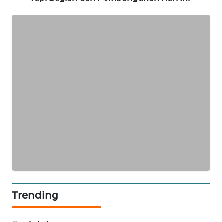
NEWS
SIDIKALANG
NEWS
SIBARAGAS
NEWS
METRO
SIANTAR
NEWS
METRO
MEDAN
NEWS
Trending
METRO
JAKARTA
NEWS