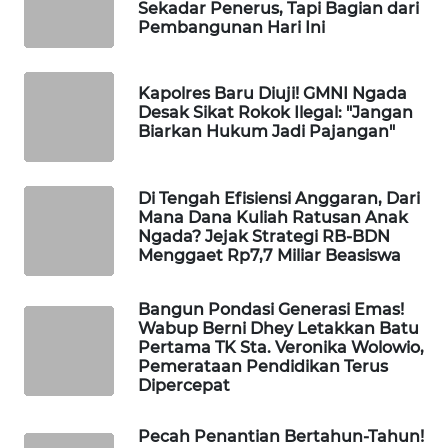
Sekadar Penerus, Tapi Bagian dari
Pembangunan Hari Ini
WAHANA
HEALTH
Kapolres Baru Diuji! GMNI Ngada
Desak Sikat Rokok Ilegal: "Jangan
WAHANA
Biarkan Hukum Jadi Pajangan"
DESA
WISATA
Di Tengah Efisiensi Anggaran, Dari
Mana Dana Kuliah Ratusan Anak
LAPAK
Ngada? Jejak Strategi RB-BDN
WAHANA
Menggaet Rp7,7 Miliar Beasiswa
Wahana
Bangun Pondasi Generasi Emas!
Network
Wabup Berni Dhey Letakkan Batu
Pertama TK Sta. Veronika Wolowio,
KONSUMEN
Pemerataan Pendidikan Terus
Dipercepat
LISTRIK
Pecah Penantian Bertahun-Tahun!
MASYARAKAT