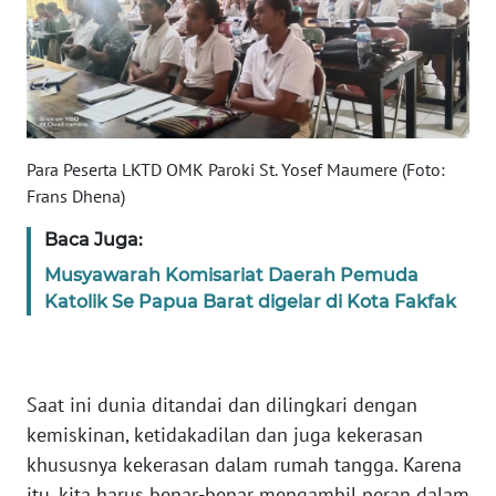
BARAT
WN
RIAU
WN
Para Peserta LKTD OMK Paroki St. Yosef Maumere (Foto:
SERAMBI
Frans Dhena)
WN
Baca Juga:
JAMBI
Musyawarah Komisariat Daerah Pemuda
Katolik Se Papua Barat digelar di Kota Fakfak
WN
SULTRA
WN
Saat ini dunia ditandai dan dilingkari dengan
NTB
kemiskinan, ketidakadilan dan juga kekerasan
khususnya kekerasan dalam rumah tangga. Karena
WN
itu, kita harus benar-benar mengambil peran dalam