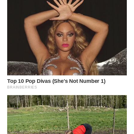
WN
LABUHANBATU
WN
TAPANULI
TENGAH
WN DELI
SERDANG
WN
TEBING
TINGGI
WN
PAKPAK
WN