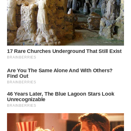
WN
PURWAKARTA
WN
PRIANGAN
TIMUR
WN
SEMARANG
WN
SOLO
WN
BOROBUDUR
WN