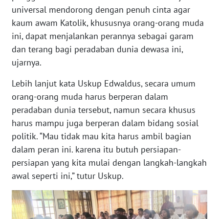
universal mendorong dengan penuh cinta agar
kaum awam Katolik, khususnya orang-orang muda
WN
JABAR
ini, dapat menjalankan perannya sebagai garam
dan terang bagi peradaban dunia dewasa ini,
WN
ujarnya.
BANTEN
Lebih lanjut kata Uskup Edwaldus, secara umum
orang-orang muda harus berperan dalam
WN
NTT
peradaban dunia tersebut, namun secara khusus
harus mampu juga berperan dalam bidang sosial
WN
politik. “Mau tidak mau kita harus ambil bagian
KEPRI
dalam peran ini. karena itu butuh persiapan-
persiapan yang kita mulai dengan langkah-langkah
WN
awal seperti ini,” tutur Uskup.
PAPUA
WN
PAPUA