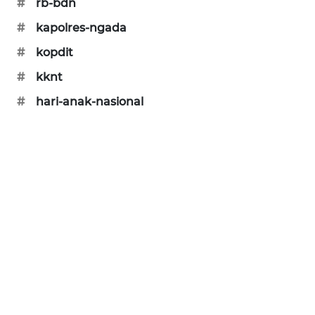
#
rb-bdn
#
kapolres-ngada
KRT
NEWS
#
kopdit
#
kknt
KARING
NEWS
#
hari-anak-nasional
JURNAL
MARITIM
HUMBANG
NEWS
GARONGGANG
NEWS
FISUELRI
ID