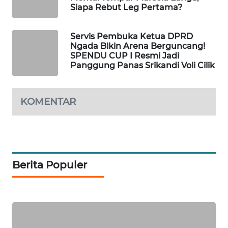
Siapa Rebut Leg Pertama?
LKKI
Servis Pembuka Ketua DPRD
KOPEKLIN
Ngada Bikin Arena Berguncang!
SPENDU CUP I Resmi Jadi
PORTAL
Panggung Panas Srikandi Voli Cilik
KONSUMEN
KOMENTAR
FORWAMKI
ALPERKLINAS
FORJASIDA
Berita Populer
TAMBANG
NEWS
SITUNGIR