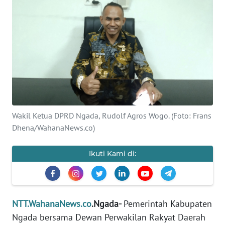
BAJO
OPINI
Informasi
INDEKS
BERITA
Wakil Ketua DPRD Ngada, Rudolf Agros Wogo. (Foto: Frans
KONTAK
KAMI
Dhena/WahanaNews.co)
INFO
Ikuti Kami di:
IKLAN
TENTANG
KAMI
NTT.WahanaNews.co
.Ngada-
Pemerintah Kabupaten
Ngada bersama Dewan Perwakilan Rakyat Daerah