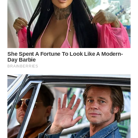
WN
LABUHANBATU
WN
TAPANULI
TENGAH
WN DELI
SERDANG
WN
TEBING
TINGGI
WN
PAKPAK
WN