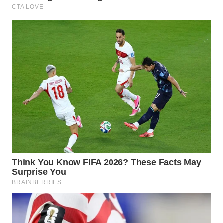
INFRASTRUKTUR
WAHANA
KONSUMEN
WAHANA
LISTRIK
WAHANA
TRAVEL
WAHANA
TV
WAHANANEWS
ID
WAHANANEWS