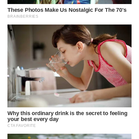
WN
CIREBON
WN
INDRAMAYU
WN
KUNINGAN
WN
MAJALENGKA
WN
SUBANG
WN
SUKABUMI