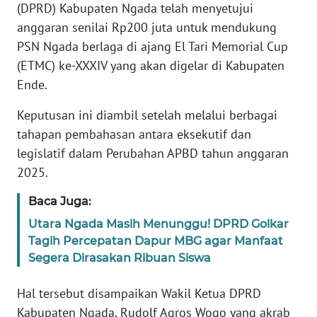
PEDOMAN
(DPRD) Kabupaten Ngada telah menyetujui
MEDIA
anggaran senilai Rp200 juta untuk mendukung
SIBER
PSN Ngada berlaga di ajang El Tari Memorial Cup
(ETMC) ke-XXXIV yang akan digelar di Kabupaten
REDAKSI
Ende.
KARIR
Keputusan ini diambil setelah melalui berbagai
tahapan pembahasan antara eksekutif dan
DISCLAIMER
legislatif dalam Perubahan APBD tahun anggaran
2025.
Wahana
News
Baca Juga:
Regional
Utara Ngada Masih Menunggu! DPRD Golkar
Tagih Percepatan Dapur MBG agar Manfaat
WN
Segera Dirasakan Ribuan Siswa
SUMUT
Hal tersebut disampaikan Wakil Ketua DPRD
WN
Kabupaten Ngada, Rudolf Agros Wogo yang akrab
JAKARTA