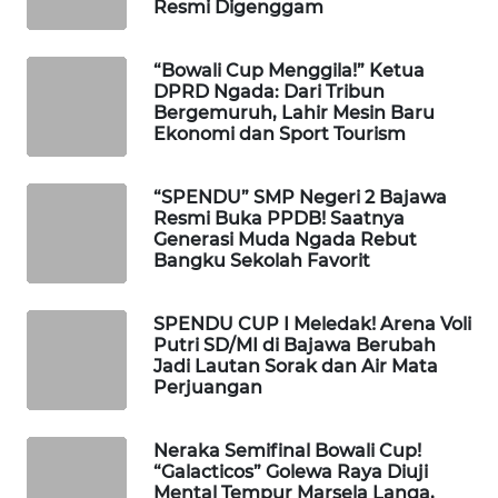
Resmi Digenggam
KELISTRIKAN
“Bowali Cup Menggila!” Ketua
WALINKI
DPRD Ngada: Dari Tribun
ID
Bergemuruh, Lahir Mesin Baru
Ekonomi dan Sport Tourism
MAWAKA
ID
“SPENDU” SMP Negeri 2 Bajawa
Resmi Buka PPDB! Saatnya
MARTABAT
Generasi Muda Ngada Rebut
Bangku Sekolah Favorit
NET
PLN
SPENDU CUP I Meledak! Arena Voli
WATCH
Putri SD/MI di Bajawa Berubah
Jadi Lautan Sorak dan Air Mata
Perjuangan
MKLI
Neraka Semifinal Bowali Cup!
LPKKI
“Galacticos” Golewa Raya Diuji
Mental Tempur Marsela Langa,