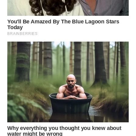
LABUANBAJO
WN
BORNEO
Wahana
Media
Group
WAHANA
NEWS
WAHANA
TANI
WAHANA
ADVOKAT
WAHANA