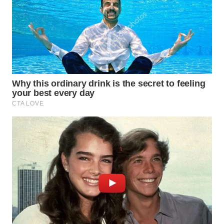
MADURA
WN
SURABAYA
WN
NATUNA
WN
BINTAN
WN
MANDALIKA
WN
LIKUPANG
WN