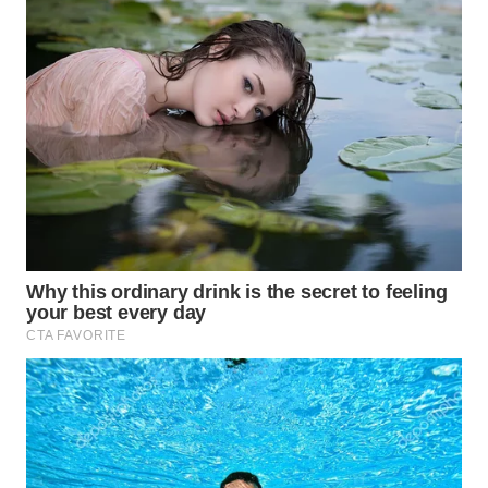
WN
PURWAKARTA
WN
PRIANGAN
TIMUR
WN
SEMARANG
WN
SOLO
WN
BOROBUDUR
WN