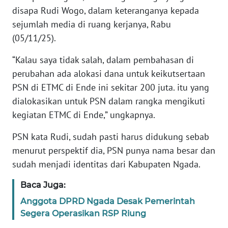
disapa Rudi Wogo, dalam keteranganya kepada
sejumlah media di ruang kerjanya, Rabu
WN
JABAR
(05/11/25).
“Kalau saya tidak salah, dalam pembahasan di
WN
BANTEN
perubahan ada alokasi dana untuk keikutsertaan
PSN di ETMC di Ende ini sekitar 200 juta. itu yang
WN
dialokasikan untuk PSN dalam rangka mengikuti
NTT
kegiatan ETMC di Ende,” ungkapnya.
PSN kata Rudi, sudah pasti harus didukung sebab
WN
KEPRI
menurut perspektif dia, PSN punya nama besar dan
sudah menjadi identitas dari Kabupaten Ngada.
WN
Baca Juga:
PAPUA
Anggota DPRD Ngada Desak Pemerintah
WN
Segera Operasikan RSP Riung
PAPUA