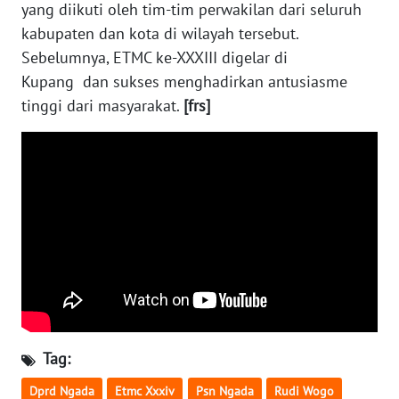
SULTENG
yang diikuti oleh tim-tim perwakilan dari seluruh
kabupaten dan kota di wilayah tersebut.
WN
Sebelumnya, ETMC ke-XXXIII digelar di
SULBAR
Kupang dan sukses menghadirkan antusiasme
tinggi dari masyarakat.
[frs]
WN
BABEL
WN
SUMBAR
WN
SUMSEL
WN
BENGKULU
Tag:
WN
Dprd Ngada
Etmc Xxxiv
Psn Ngada
Rudi Wogo