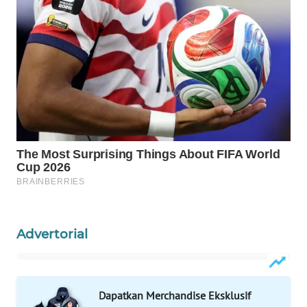
CO ID
WAHANANEWS
NET
WAHANA
SPORT
WAHANA
UMKM
WAHANA
SELEB
Advertorial
WAHANA
PERSONA
WAHANA
Dapatkan Merchandise Eksklusif
OTOMOTIF