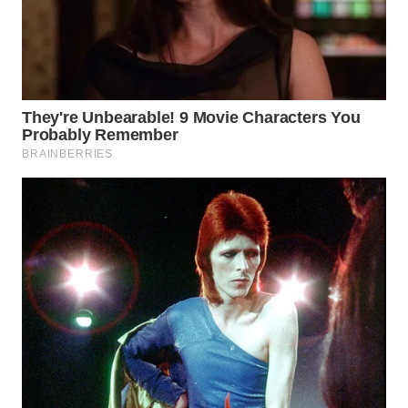
WN
PADANG
LAWAS
WN
SUMEDANG
WN
CIANJUR
WN
KEPULAUAN
SERIBU
WN
TANGERANG
WN
BINJAI