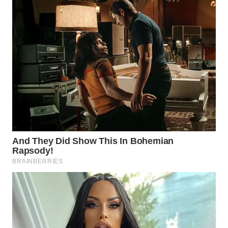
NIAS
WN
LANGKAT
WN
TAPANULI
SELATAN
WN
TANJUNG
LESUNG
WN
KARO
WN
SIMALUNGUN