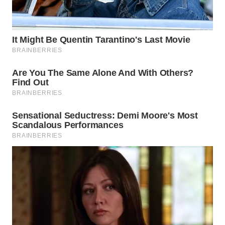
KARAWANG
WN
BEKASI
WN
BOGOR
WN
DEPOK
WN
TAPANULI
UTARA
WN
SAMOSIR