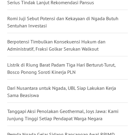
Serius Tindak Lanjut Rekomendasi Pansus
WN
Romi Juji Sebut Potensi dan Kekayaan di Ngada Butuh
KALTENG
Sentuhan Investasi
WN
Berpotensi Timbulkan Konsekuensi Hukum dan
KALTARA
Administratif, Fraksi Golkar Serukan Walkout
WN
Listrik di Riung Barat Padam Tiga Hari Berturut-Turut,
KALSEL
Bosco Ponong Soroti Kinerja PLN
WN
Dari Nusantara untuk Ngada, UBL Siap Lakukan Kerja
KALTIM
Sama Beasiswa
WN
Tanggapi Aksi Penolakan Geothermal, Joys Jawa: Kami
SULSEL
Junjung Tinggi Setiap Pendapat Warga Negara
WN
GORONTALO
Pemda Ngada Gelar Sidang Rancangan Awal RPJMD