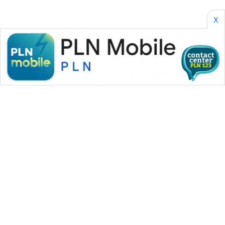
X
WAHANA MEDIA GROUP
|
|
|
WAHANA NEWS co
WAHANA TANI
WAHANA ADVOKAT