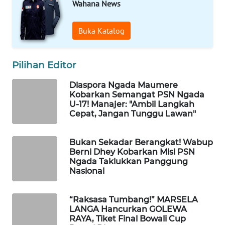
Wahana News
WAHANA
Buka Katalog
HEALTH
WAHANA
Pilihan Editor
DESA
WISATA
Diaspora Ngada Maumere
Kobarkan Semangat PSN Ngada
U-17! Manajer: "Ambil Langkah
LAPAK
Cepat, Jangan Tunggu Lawan"
WAHANA
Bukan Sekadar Berangkat! Wabup
Wahana
Berni Dhey Kobarkan Misi PSN
Network
Ngada Taklukkan Panggung
Nasional
KONSUMEN
LISTRIK
“Raksasa Tumbang!” MARSELA
LANGA Hancurkan GOLEWA
RAYA, Tiket Final Bowali Cup
MASYARAKAT