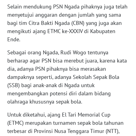
BARAT
Selain mendukung PSN Ngada pihaknya juga telah
menyetujui anggaran dengan jumlah yang sama
WN
bagi tim Citra Bakti Ngada (CBN) yang juga akan
RIAU
mengikuti ajang ETMC ke-XXXIV di Kabupaten
Ende.
WN
SERAMBI
Sebagai orang Ngada, Rudi Wogo tentunya
berharap agar PSN bisa merebut juara, karena kata
WN
dia, adanya PSN pihaknya bisa merasakan
JAMBI
dampaknya seperti, adanya Sekolah Sepak Bola
(SSB) bagi anak-anak di Ngada untuk
WN
mengembangkan potensi diri dalam bidang
SULTRA
olahraga khususnya sepak bola.
WN
Untuk diketahui, ajang El Tari Memorial Cup
NTB
(ETMC) merupakan turnamen sepak bola tahunan
terbesar di Provinsi Nusa Tenggara Timur (NTT),
WN