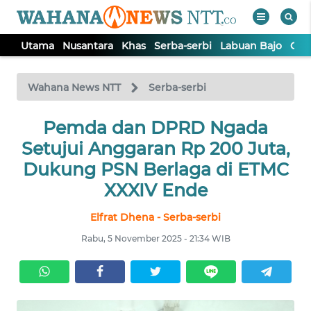
Utama
Nusantara
Khas
Serba-serbi
Labuan Bajo
Opi
WAHANA
Tutup
TV
Wahana News NTT
Serba-serbi
Pemda dan DPRD Ngada
UTAMA
Setujui Anggaran Rp 200 Juta,
NUSANTARA
Dukung PSN Berlaga di ETMC
XXXIV Ende
KHAS
Elfrat Dhena - Serba-serbi
Rabu, 5 November 2025 - 21:34 WIB
SERBA-
SERBI
LABUAN