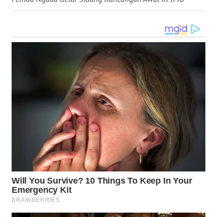
WN
SULUT
WN
MALUKU
WN
MALUT
WN
DAIRI
WN
DANAU
TOBA
WN