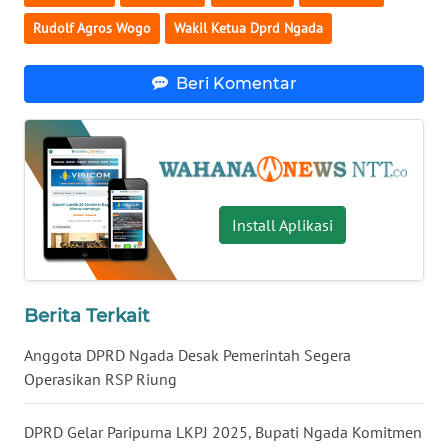
LAMPUNG
Rudolf Agros Wogo
Wakil Ketua Dprd Ngada
WN
JATENG
Beri Komentar
WN
NUSANTARA
WN
Install Aplikasi
JOGJA
WN
JATIM
Berita Terkait
WN
Anggota DPRD Ngada Desak Pemerintah Segera
BALI
Operasikan RSP Riung
WN
DPRD Gelar Paripurna LKPJ 2025, Bupati Ngada Komitmen
KALBAR