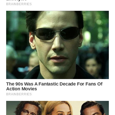
KARAWANG
WN
BEKASI
WN
BOGOR
WN
DEPOK
WN
TAPANULI
UTARA
WN
SAMOSIR