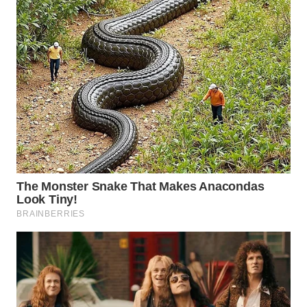
LABUANBAJO
WN
BORNEO
Wahana
Media
Group
WAHANA
NEWS
WAHANA
TANI
WAHANA
ADVOKAT
WAHANA