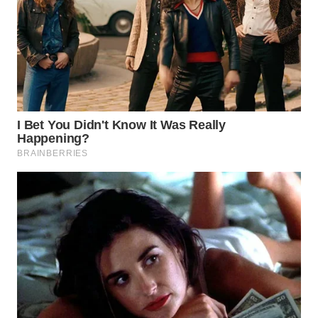
INFRASTRUKTUR
WAHANA
KONSUMEN
WAHANA
LISTRIK
WAHANA
TRAVEL
WAHANA
TV
WAHANANEWS
ID
WAHANANEWS