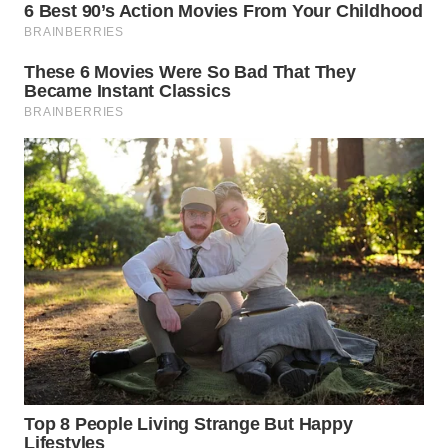
WN
LABUHANBATU
WN
TAPANULI
TENGAH
WN DELI
SERDANG
WN
TEBING
TINGGI
WN
PAKPAK
WN