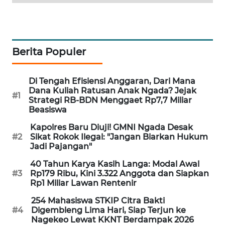
NEWS
SIDIKALANG
NEWS
Berita Populer
SIBARAGAS
NEWS
Di Tengah Efisiensi Anggaran, Dari Mana
Dana Kuliah Ratusan Anak Ngada? Jejak
#1
Strategi RB-BDN Menggaet Rp7,7 Miliar
METRO
Beasiswa
SIANTAR
NEWS
Kapolres Baru Diuji! GMNI Ngada Desak
#2
Sikat Rokok Ilegal: "Jangan Biarkan Hukum
Jadi Pajangan"
METRO
MEDAN
40 Tahun Karya Kasih Langa: Modal Awal
NEWS
#3
Rp179 Ribu, Kini 3.322 Anggota dan Siapkan
Rp1 Miliar Lawan Rentenir
METRO
254 Mahasiswa STKIP Citra Bakti
JAKARTA
#4
Digembleng Lima Hari, Siap Terjun ke
Nagekeo Lewat KKNT Berdampak 2026
NEWS