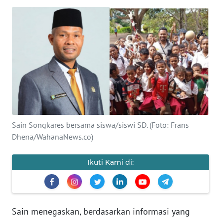
BAJO
OPINI
Informasi
INDEKS
BERITA
KONTAK
KAMI
Sain Songkares bersama siswa/siswi SD. (Foto: Frans
Dhena/WahanaNews.co)
INFO
IKLAN
Ikuti Kami di:
TENTANG
KAMI
Sain menegaskan, berdasarkan informasi yang