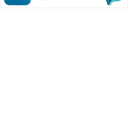
WAHANA MEDIA GROUP
|
|
|
WAHANA NEWS co
WAHANA TANI
WAHANA ADVOKAT
|
|
WAHANA INFRASTRUKTUR
WAHANA KONSUMEN
|
|
|
WAHANA LISTRIK
WAHANA TRAVEL
WAHANA TV
|
|
|
WAHANANEWS id
WAHANANEWS CO ID
WAHANANEWS NET
|
|
|
WAHANA SPORT ID
Wahana UMKM
Wahana Seleb
|
|
|
Wahana Persona
Wahana Otomotif
Wahana Health
|
Wahana Desa Wisata
Lapak Wahana