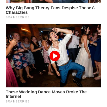
WN
PURWAKARTA
WN
PRIANGAN
TIMUR
WN
SEMARANG
WN
SOLO
WN
BOROBUDUR
WN