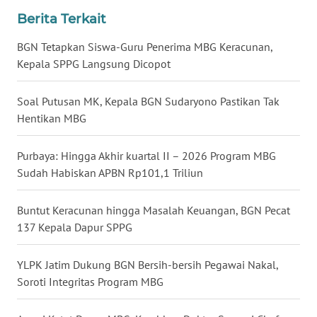
Berita Terkait
WN
BGN Tetapkan Siswa-Guru Penerima MBG Keracunan,
KALTENG
Kepala SPPG Langsung Dicopot
WN
Soal Putusan MK, Kepala BGN Sudaryono Pastikan Tak
KALTARA
Hentikan MBG
WN
Purbaya: Hingga Akhir kuartal II – 2026 Program MBG
KALSEL
Sudah Habiskan APBN Rp101,1 Triliun
WN
KALTIM
Buntut Keracunan hingga Masalah Keuangan, BGN Pecat
137 Kepala Dapur SPPG
WN
SULSEL
YLPK Jatim Dukung BGN Bersih-bersih Pegawai Nakal,
Soroti Integritas Program MBG
WN
GORONTALO