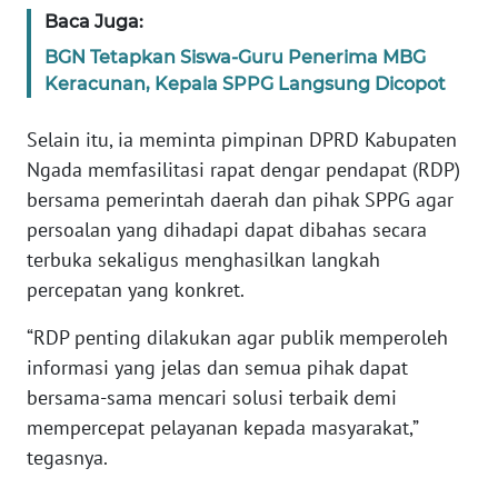
BARAT
Baca Juga:
BGN Tetapkan Siswa-Guru Penerima MBG
WN
Keracunan, Kepala SPPG Langsung Dicopot
RIAU
Selain itu, ia meminta pimpinan DPRD Kabupaten
WN
Ngada memfasilitasi rapat dengar pendapat (RDP)
SERAMBI
bersama pemerintah daerah dan pihak SPPG agar
persoalan yang dihadapi dapat dibahas secara
WN
terbuka sekaligus menghasilkan langkah
JAMBI
percepatan yang konkret.
WN
“RDP penting dilakukan agar publik memperoleh
SULTRA
informasi yang jelas dan semua pihak dapat
bersama-sama mencari solusi terbaik demi
WN
NTB
mempercepat pelayanan kepada masyarakat,”
tegasnya.
WN