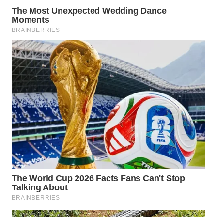
MADURA
WN
SURABAYA
WN
NATUNA
WN
BINTAN
WN
MANDALIKA
WN
LIKUPANG
WN