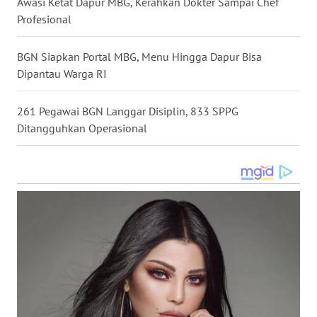
Awasi Ketat Dapur MBG, Kerahkan Dokter Sampai Chef
Profesional
WN
SULUT
BGN Siapkan Portal MBG, Menu Hingga Dapur Bisa
Dipantau Warga RI
WN
MALUKU
261 Pegawai BGN Langgar Disiplin, 833 SPPG
Ditangguhkan Operasional
WN
MALUT
WN
DAIRI
WN
DANAU
TOBA
WN