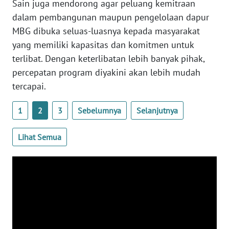
Sain juga mendorong agar peluang kemitraan
SULTENG
dalam pembangunan maupun pengelolaan dapur
MBG dibuka seluas-luasnya kepada masyarakat
WN
SULBAR
yang memiliki kapasitas dan komitmen untuk
terlibat. Dengan keterlibatan lebih banyak pihak,
WN
percepatan program diyakini akan lebih mudah
BABEL
tercapai.
WN
1
2
3
Sebelumnya
Selanjutnya
SUMBAR
Lihat Semua
WN
SUMSEL
WN
BENGKULU
WN