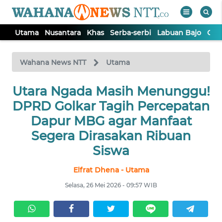
Utama
Nusantara
Khas
Serba-serbi
Labuan Bajo
Opi
WAHANA
Tutup
TV
Wahana News NTT
Utama
Utara Ngada Masih Menunggu!
UTAMA
DPRD Golkar Tagih Percepatan
NUSANTARA
Dapur MBG agar Manfaat
Segera Dirasakan Ribuan
KHAS
Siswa
Elfrat Dhena - Utama
SERBA-
SERBI
Selasa, 26 Mei 2026 - 09:57 WIB
LABUAN