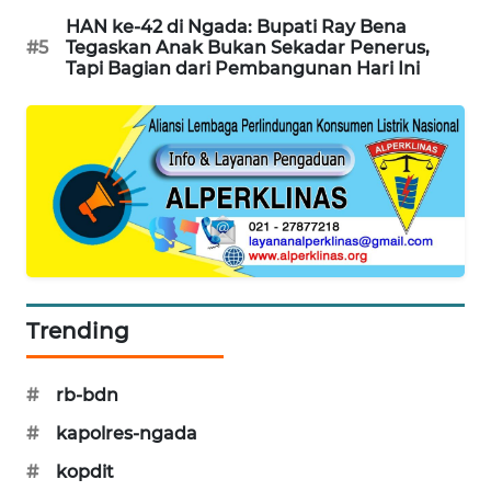
HAN ke-42 di Ngada: Bupati Ray Bena
KRT
#5
Tegaskan Anak Bukan Sekadar Penerus,
Tapi Bagian dari Pembangunan Hari Ini
NEWS
KARING
NEWS
JURNAL
MARITIM
HUMBANG
NEWS
Trending
GARONGGANG
#
rb-bdn
NEWS
#
kapolres-ngada
FISUELRI
#
kopdit
ID