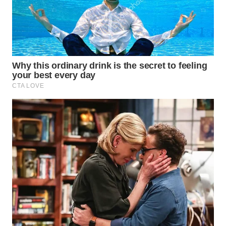
WN
CIREBON
WN
INDRAMAYU
WN
KUNINGAN
WN
MAJALENGKA
WN
SUBANG
WN
SUKABUMI