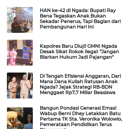
KELISTRIKAN
HAN ke-42 di Ngada: Bupati Ray
Bena Tegaskan Anak Bukan
WALINKI
Sekadar Penerus, Tapi Bagian dari
ID
Pembangunan Hari Ini
MAWAKA
Kapolres Baru Diuji! GMNI Ngada
ID
Desak Sikat Rokok Ilegal: "Jangan
Biarkan Hukum Jadi Pajangan"
MARTABAT
NET
Di Tengah Efisiensi Anggaran, Dari
Mana Dana Kuliah Ratusan Anak
PLN
Ngada? Jejak Strategi RB-BDN
WATCH
Menggaet Rp7,7 Miliar Beasiswa
MKLI
Bangun Pondasi Generasi Emas!
Wabup Berni Dhey Letakkan Batu
Pertama TK Sta. Veronika Wolowio,
LPKKI
Pemerataan Pendidikan Terus