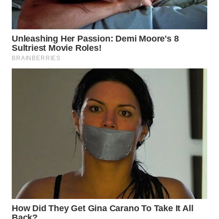
CO ID
WAHANANEWS
NET
WAHANA
SPORT
WAHANA
UMKM
WAHANA
SELEB
WAHANA
PERSONA
WAHANA
OTOMOTIF