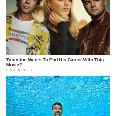
WN
PADANG
LAWAS
WN
SUMEDANG
WN
CIANJUR
WN
KEPULAUAN
SERIBU
WN
TANGERANG
WN
BINJAI