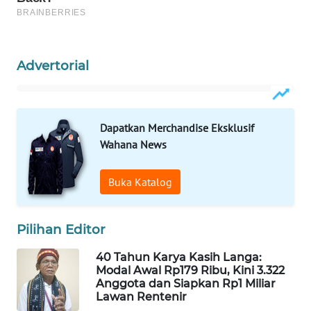
WAHANA
HEALTH
Advertorial
WAHANA
DESA
WISATA
Dapatkan Merchandise Eksklusif
Wahana News
LAPAK
WAHANA
Buka Katalog
Wahana
Network
Pilihan Editor
KONSUMEN
40 Tahun Karya Kasih Langa:
LISTRIK
Modal Awal Rp179 Ribu, Kini 3.322
Anggota dan Siapkan Rp1 Miliar
Lawan Rentenir
MASYARAKAT