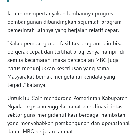
Ia pun mempertanyakan lambannya progres
WN
JABAR
pembangunan dibandingkan sejumlah program
pemerintah lainnya yang berjalan relatif cepat.
WN
“Kalau pembangunan fasilitas program lain bisa
BANTEN
bergerak cepat dan terlihat progresnya hampir di
semua kecamatan, maka percepatan MBG juga
WN
NTT
harus menunjukkan keseriusan yang sama.
Masyarakat berhak mengetahui kendala yang
WN
terjadi,” katanya.
KEPRI
Untuk itu, Sain mendorong Pemerintah Kabupaten
WN
Ngada segera menggelar rapat koordinasi lintas
PAPUA
sektor guna mengidentifikasi berbagai hambatan
yang menyebabkan pembangunan dan operasional
WN
dapur MBG berjalan lambat.
PAPUA