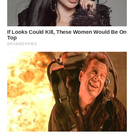
NIAS
WN
LANGKAT
WN
TAPANULI
SELATAN
WN
TANJUNG
LESUNG
WN
KARO
WN
SIMALUNGUN