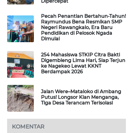
Dipercepat
LKKI
Pecah Penantian Bertahun-Tahun!
KOPEKLIN
Raymundus Bena Resmikan SMP
Negeri Rawangkalo, Era Baru
Pendidikan di Pelosok Ngada
PORTAL
Dimulai
KONSUMEN
254 Mahasiswa STKIP Citra Bakti
FORWAMKI
Digembleng Lima Hari, Siap Terjun
ke Nagekeo Lewat KKNT
Berdampak 2026
ALPERKLINAS
FORJASIDA
Jalan Were–Mataloko di Ambang
Putus! Longsor Kian Menganga,
Tiga Desa Terancam Terisolasi
TAMBANG
NEWS
KOMENTAR
SITUNGIR