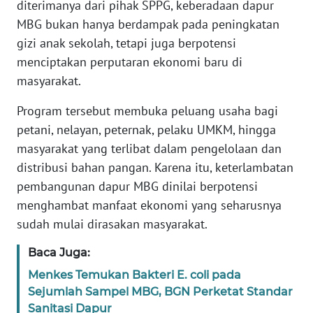
PEDOMAN
diterimanya dari pihak SPPG, keberadaan dapur
MEDIA
MBG bukan hanya berdampak pada peningkatan
SIBER
gizi anak sekolah, tetapi juga berpotensi
menciptakan perputaran ekonomi baru di
REDAKSI
masyarakat.
KARIR
Program tersebut membuka peluang usaha bagi
petani, nelayan, peternak, pelaku UMKM, hingga
DISCLAIMER
masyarakat yang terlibat dalam pengelolaan dan
distribusi bahan pangan. Karena itu, keterlambatan
Wahana
pembangunan dapur MBG dinilai berpotensi
News
menghambat manfaat ekonomi yang seharusnya
Regional
sudah mulai dirasakan masyarakat.
WN
Baca Juga:
SUMUT
Menkes Temukan Bakteri E. coli pada
Sejumlah Sampel MBG, BGN Perketat Standar
WN
Sanitasi Dapur
JAKARTA