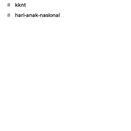
#
kknt
ENERGI
#
hari-anak-nasional
NEWS
CILEUNGSI
NEWS
BERKAT
NEWS
BERAMPU
NEWS
ANUGERAH
NEWS
AKHLAK
ID