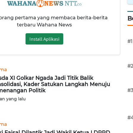
 orang pertama yang membaca berita-berita
B
terbaru Wahana News
Install Aplikasi
#1
#
ama
da XI Golkar Ngada Jadi Titik Balik
solidasi, Kader Satukan Langkah Menuju
enangan Politik
#
lan yang lalu
#
ama
ki Faisal Dilantik Jadi Wakil Ketua I DPRD