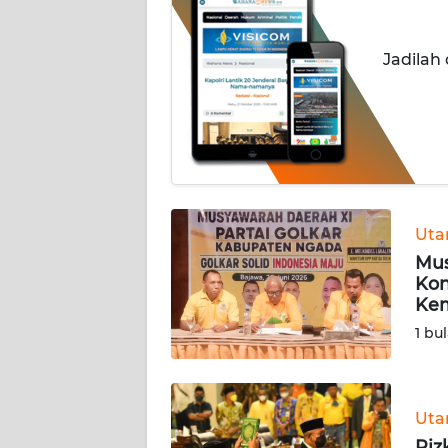
OPINI
Jadilah
Informasi
INDEKS
BERITA
KONTAK
KAMI
Ut
Mus
INFO
Kon
IKLAN
Kem
1 bu
TENTANG
KAMI
Ut
PEDOMAN
MEDIA
Riz