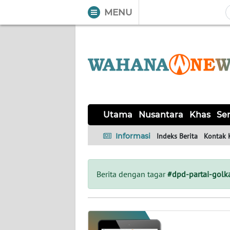
MENU
WAHANA
Tutup
TV
UTAMA
NUSANTARA
Utama
Nusantara
Khas
Ser
KHAS
Informasi
Indeks Berita
Kontak 
SERBA-
SERBI
Berita dengan tagar
#dpd-partai-golk
LABUAN
BAJO