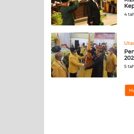
SIBER
Kep
4 ta
REDAKSI
KARIR
Ut
Pen
DISCLAIMER
202
5 ta
Wahana
News
Regional
Mu
WN
SUMUT
WN
JAKARTA