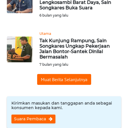
PEDOMAN
Lengkosambi Barat Daya, Sain
MEDIA
Songkares Buka Suara
SIBER
6 bulan yang lalu
REDAKSI
Utama
Tak Kunjung Rampung, Sain
KARIR
Songkares Ungkap Pekerjaan
Jalan Bontor-Santek Dinilai
Bermasalah
DISCLAIMER
7 bulan yang lalu
Wahana
News
Muat Berita Selanjutnya
Regional
WN
Kirimkan masukan dan tanggapan anda sebagai
SUMUT
konsumen kepada kami.
Suara Pembaca
WN
JAKARTA