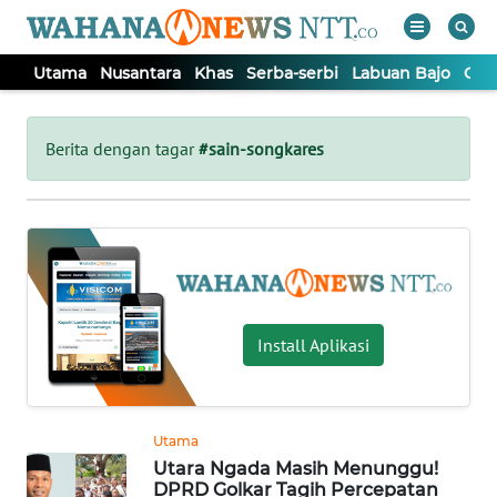
Utama
Nusantara
Khas
Serba-serbi
Labuan Bajo
Opi
WAHANA
Tutup
TV
Berita dengan tagar
#sain-songkares
UTAMA
NUSANTARA
KHAS
Install Aplikasi
SERBA-
SERBI
Utama
Utara Ngada Masih Menunggu!
LABUAN
DPRD Golkar Tagih Percepatan