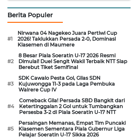
Berita Populer
WN
JABAR
Nirwana 04 Nagekeo Juara Pertiwi Cup
WN
#1
2026! Taklukkan Persada 2-0, Dominasi
BANTEN
Klasemen di Maumere
8 Besar Piala Soeratin U-17 2026 Resmi
WN
#2
Dimulai! Duel Sengit Wakil Terbaik NTT Siap
NTT
Berebut Tiket Semifinal
SDK Cawalo Pesta Gol, Gilas SDN
WN
#3
Kujuwongga 11-3 pada Laga Pembuka
KEPRI
Wairere Cup IV
Comeback Gila! Persada SBD Bangkit dari
WN
#4
Ketertinggalan 2 Gol untuk Tumbangkan
Persesba 3-2 di Piala Soeratin U-17 NTT
PAPUA
Persaingan Memanas, Empat Tim Puncaki
WN
#5
Klasemen Sementara Piala Gubernur Liga
Pelajar Soeratin U-17 Sikka 2026
PAPUA