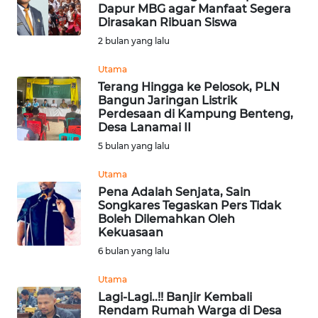
BAJO
Dapur MBG agar Manfaat Segera
Dirasakan Ribuan Siswa
OPINI
2 bulan yang lalu
Utama
Informasi
Terang Hingga ke Pelosok, PLN
Bangun Jaringan Listrik
INDEKS
Perdesaan di Kampung Benteng,
BERITA
Desa Lanamai II
5 bulan yang lalu
KONTAK
Utama
KAMI
Pena Adalah Senjata, Sain
Songkares Tegaskan Pers Tidak
INFO
Boleh Dilemahkan Oleh
IKLAN
Kekuasaan
6 bulan yang lalu
TENTANG
Utama
KAMI
Lagi-Lagi..!! Banjir Kembali
Rendam Rumah Warga di Desa